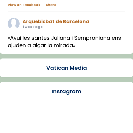
View on Facebook
·
Share
Arquebisbat de Barcelona
1 week ago
«Avui les santes Juliana i Semproniana ens
ajuden a alçar la mirada»
Mons. Sergi Gordo, bisbe de Tortosa, ha
presidit aquest 27 de juliol la missa de Les
Vatican Media
Santes de Mataró.
🔗
tinyurl.com/cvu5jmbk
📸 J. Merino
Instagram
Photo
View on Facebook
·
Share
Arquebisbat de Barcelona
is at Catedral
de Barcelona.