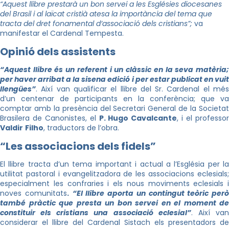
“Aquest llibre prestarà un bon servei a les Esglésies diocesanes
del Brasil i al laïcat cristià atesa la importància del tema que
tracta del dret fonamental d’associació dels cristians”;
va
manifestar el Cardenal Tempesta.
Opinió dels assistents
“Aquest llibre és un referent i un clàssic en la seva matèria;
per haver arribat a la sisena edició i per estar publicat en vuit
llengües”
. Així van qualificar el llibre del Sr. Cardenal el més
d’un centenar de participants en la conferència; que va
comptar amb la presència del Secretari General de la Societat
Brasilera de Canonistes, el
P.
Hugo
Cavalcante
, i el professo
Valdir
Filho
,
traductors de l’obra.
“Les associacions dels fidels”
El llibre tracta d’un tema important i actual a l’Església per la
utilitat pastoral i evangelitzadora de les associacions eclesials;
especialment les confraries i els nous moviments eclesials i
noves comunitats
.
“El llibre aporta un contingut teòric però
també pràctic que presta un bon servei en el moment de
constituir els cristians una associació eclesial”
. Així va
considerar el llibre del Cardenal
Sistach
els presentadors de