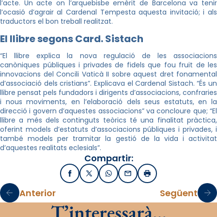
l’acte. Un acte on l’arquebisbe emèrit de Barcelona va tenir
l’ocasió d’agrair al Cardenal Tempesta aquesta invitació; i als
traductors el bon treball realitzat.
El llibre segons Card.
Sistach
“El llibre explica la nova regulació de les associacions
canòniques públiques i privades de fidels que fou fruit de les
innovacions del Concili Vaticà II sobre aquest dret fonamental
d’associació dels cristians”. Explicava el Cardenal
Sistach
. “És un
llibre pensat pels fundadors i dirigents d’associacions, confraries
i nous moviments, en l’elaboració dels seus estatuts, en la
direcció i govern d’aquestes associacions” va concloure que; “El
llibre a més dels continguts teòrics té una finalitat pràctica,
oferint models d’estatuts d’associacions públiques i privades, i
també models per tramitar la gestió de la vida i activitat
d’aquestes realitats eclesials”.
Compartir:
Facebook
X / Twitter
WhatsApp
Email
Imprimir
Anterior
Següent
T’interessarà…