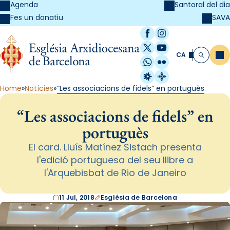
Agenda
Santoral del dia
SAVA
Fes un donatiu
Facebook
Instagram
X / Twitter
YouTube
CA
Me
Cerca
WhatsApp
Flickr
Radio Estel
Catalunya Cristi
Home
Notícies
“Les associacions de fidels” en portuguès
“Les associacions de fidels” en
portuguès
El card. Lluís Matínez Sistach presenta
l'edició portuguesa del seu llibre a
l'Arquebisbat de Rio de Janeiro
11 Jul, 2018
Església de Barcelona