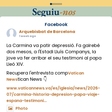
Seguiu
-nos
Facebook
Arquebisbat de Barcelona
1 week ago
La Carmina va patir depressió. Fa gairebé
dos mesos, a l'Estadi Lluís Companys, la
jove va fer arribar el seu testimoni al papa
Lleó XIV.
Recupera l'entrevista comp
Vatican
tican News 👇
News
www.vaticannews.va/es/iglesia/news/2026-
07/carmina-historia-depresion-papa-viaje-
espana-testimoni...
Photo