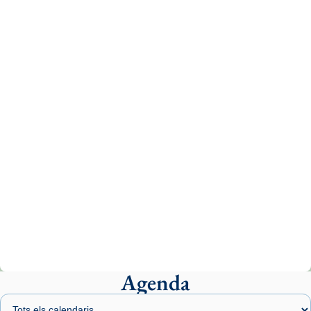
1 week ago
Aquest dilluns, 27 de juliol, ha tingut lloc la
missa d’acció de gràcies en agraïment al
comitè organitzador de la visita apostòlica
del Sant Pare Lleó XIV a Barcelona, i als
col·laboradors, a la Catedral de Barcelona.
L’arquebisbe de Barcelona, el cardenal Joan
Josep Omella, ha presidit la missa i l’ha
concelebrat el bisbe auxiliar de Barcelona,
Mons. David Abadías.
📸 Dr. G. Simón
Photo
View on Facebook
·
Share
Agenda
Arquebisbat de Barcelona
2 weeks ago