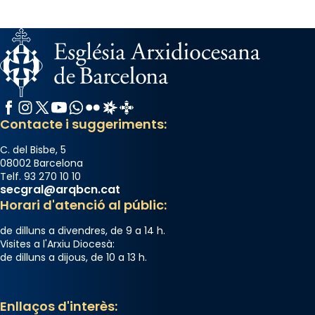
Facebook
Instagram
X / Twitter
YouTube
WhatsApp
Flickr
Radio Estel
Catalunya Cristiana
Contacte i suggeriments:
C. del Bisbe, 5
08002 Barcelona
Telf. 93 270 10 10
secgral@arqbcn.cat
Horari d'atenció al públic:
de dilluns a divendres, de 9 a 14 h.
Visites a l'Arxiu Diocesà:
de dilluns a dijous, de 10 a 13 h.
Enllaços d'interès: