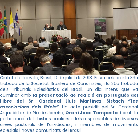
Ciutat de
Joinville
, Brasil, 10 de juliol de 2018. Es va celebrar la 33
trobada de la Societat Brasilera de Canonistes; i la 36a trobada
dels Tribunals Eclesiàstics del Brasil. Un dia intens que va
culminar amb
la presentació de l’edició en portuguès del
llibre del Sr. Cardenal Lluís Martínez
Sistach
“Le
associacions dels fidels”
. Un acte presidit pel Sr. Cardenal
Arquebisbe de Rio de Janeiro,
Oraní
Joao
Tempesta
, i amb l
participació dels bisbes auxiliars i dels responsables de diverses
àrees pastorals de l’arxidiòcesi, i membres de moviments
eclesials i noves comunitats del Brasil.