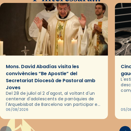
Mons. David Abadías visita les
Cinc
convivències “Be Apostle” del
gaud
L'es
Secretariat Diocesà de Pastoral amb
desc
Joves
comp
Del 28 de juliol al 2 d'agost, al voltant d'un
deix
centenar d'adolescents de parròquies de
trav
l'Arquebisbat de Barcelona van participar en
les convivències Be Apostle, organitzades
06/08/2026
05/0
pel Secretariat Diocesà de Pastoral amb…