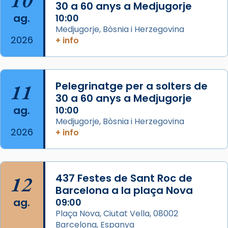
10
processó (recuperada el 1972) al voltant
30 a 60 anys a Medjugorje
del temple amb les relíquies de les santes.
ag.
10:00
Des de 1985 hi participa també un grup de
Medjugorje, Bòsnia i Herzegovina
2026
diablesses amb música i ball propis. Festa
+ info
gran a Mataró.
«Si vols saber què és calor, ves per les
Santes a Mataró»🥵.
11
Pelegrinatge per a solters de
30 a 60 anys a Medjugorje
Photo
ag.
10:00
View on Facebook
·
Share
Medjugorje, Bòsnia i Herzegovina
2026
+ info
Arquebisbat de Barcelona
2 weeks ago
Jaume, fill de Zebedeu, és juntament amb el
12
437 Festes de Sant Roc de
seu germà Joan i Pere un dels que
Barcelona a la plaça Nova
acompanyava més de prop Jesús.
ag.
09:00
Plaça Nova, Ciutat Vella, 08002
Segons el llibre dels Fets (12,2) fou el primer
Barcelona, Espanya