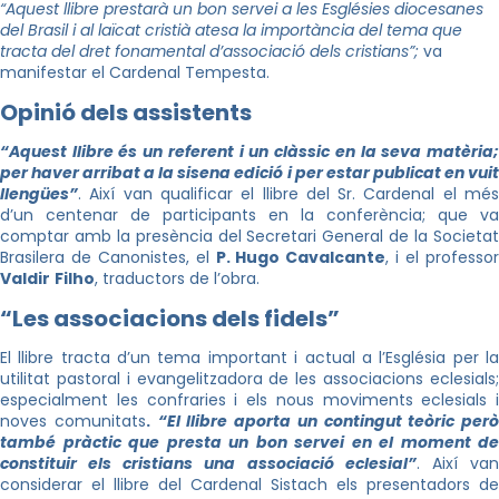
“Aquest llibre prestarà un bon servei a les Esglésies diocesanes
del Brasil i al laïcat cristià atesa la importància del tema que
tracta del dret fonamental d’associació dels cristians”;
va
manifestar el Cardenal Tempesta.
Opinió dels assistents
“Aquest llibre és un referent i un clàssic en la seva matèria;
per haver arribat a la sisena edició i per estar publicat en vuit
llengües”
. Així van qualificar el llibre del Sr. Cardenal el més
d’un centenar de participants en la conferència; que va
comptar amb la presència del Secretari General de la Societat
Brasilera de Canonistes, el
P.
Hugo
Cavalcante
, i el professo
Valdir
Filho
,
traductors de l’obra.
“Les associacions dels fidels”
El llibre tracta d’un tema important i actual a l’Església per la
utilitat pastoral i evangelitzadora de les associacions eclesials;
especialment les confraries i els nous moviments eclesials i
noves comunitats
.
“El llibre aporta un contingut teòric però
també pràctic que presta un bon servei en el moment de
constituir els cristians una associació eclesial”
. Així va
considerar el llibre del Cardenal
Sistach
els presentadors de