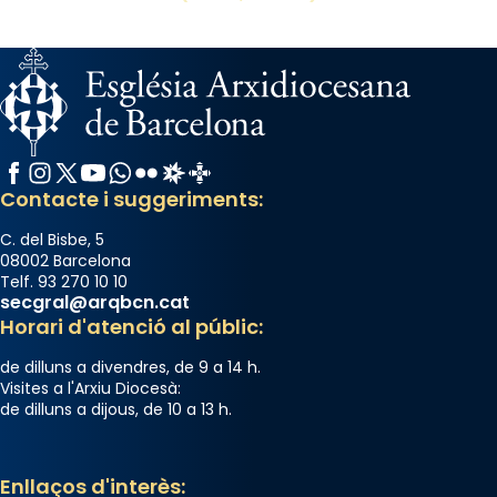
Facebook
Instagram
X / Twitter
YouTube
WhatsApp
Flickr
Radio Estel
Catalunya Cristiana
Contacte i suggeriments:
C. del Bisbe, 5
08002 Barcelona
Telf. 93 270 10 10
secgral@arqbcn.cat
Horari d'atenció al públic:
de dilluns a divendres, de 9 a 14 h.
Visites a l'Arxiu Diocesà:
de dilluns a dijous, de 10 a 13 h.
Enllaços d'interès: