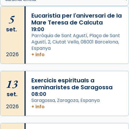
🔗
tinyurl.com/cvu5jmbk
📸 J. Merino
5
Eucaristia per l'aniversari de la
Mare Teresa de Calcuta
Photo
set.
19:00
View on Facebook
·
Share
Parròquia de Sant Agustí, Plaça de Sant
Agustí, 2, Ciutat Vella, 08001 Barcelona,
Arquebisbat de Barcelona
is at Catedral
Espanya
de Barcelona.
2026
+ info
2 weeks ago
Aquest dilluns, 27 de juliol, ha tingut lloc la
missa d’acció de gràcies en agraïment al
13
Exercicis espirituals a
comitè organitzador de la visita apostòlica
seminaristes de Saragossa
del Sant Pare Lleó XIV a Barcelona, i als
set.
08:00
col·laboradors, a la Catedral de Barcelona.
Saragossa, Zaragoza, Espanya
L’arquebisbe de Barcelona, el cardenal Joan
2026
+ info
Josep Omella, ha presidit la missa i l’ha
concelebrat el bisbe auxiliar de Barcelona,
Mons. David Abadías.