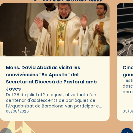
Mons. David Abadías visita les
Cinc
convivències “Be Apostle” del
gaud
L'es
Secretariat Diocesà de Pastoral amb
desc
Joves
comp
Del 28 de juliol al 2 d'agost, al voltant d'un
deix
centenar d'adolescents de parròquies de
trav
l'Arquebisbat de Barcelona van participar en
les convivències Be Apostle, organitzades
06/08/2026
05/0
pel Secretariat Diocesà de Pastoral amb…