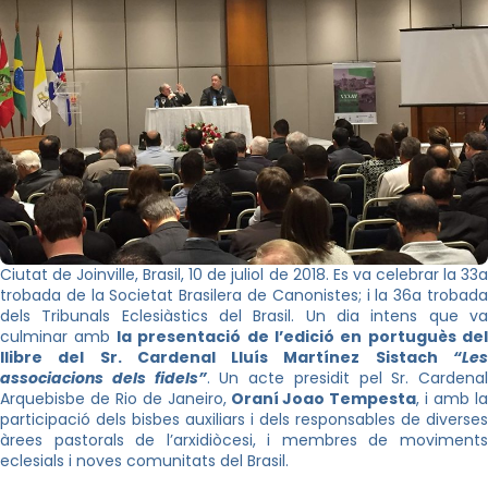
Ciutat de
Joinville
, Brasil, 10 de juliol de 2018. Es va celebrar la 33
trobada de la Societat Brasilera de Canonistes; i la 36a trobada
dels Tribunals Eclesiàstics del Brasil. Un dia intens que va
culminar amb
la presentació de l’edició en portuguès del
llibre del Sr. Cardenal Lluís Martínez
Sistach
“Le
associacions dels fidels”
. Un acte presidit pel Sr. Cardenal
Arquebisbe de Rio de Janeiro,
Oraní
Joao
Tempesta
, i amb l
participació dels bisbes auxiliars i dels responsables de diverses
àrees pastorals de l’arxidiòcesi, i membres de moviments
eclesials i noves comunitats del Brasil.