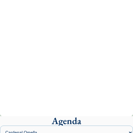
Recupera l'entrevista comp
Vatican
tican News 👇
News
www.vaticannews.va/es/iglesia/news/2026-
07/carmina-historia-depresion-papa-viaje-
espana-testimoni...
Photo
View on Facebook
·
Share
Arquebisbat de Barcelona
1 week ago
«Avui les santes Juliana i Semproniana ens
ajuden a alçar la mirada»
Mons. Sergi Gordo, bisbe de Tortosa, ha
presidit aquest 27 de juliol la missa de Les
Agenda
Santes de Mataró.