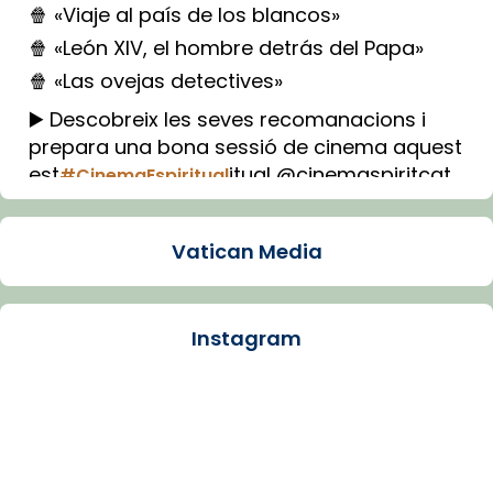
🍿 «Viaje al país de los blancos»
🍿 «León XIV, el hombre detrás del Papa»
🍿 «Las ovejas detectives»
▶️ Descobreix les seves recomanacions i
prepara una bona sessió de cinema aquest
est
itual @cinemaspiritcat
#CinemaEspiritual
Imatge: Generada amb IA (OpenAI)
Video
Vatican Media
View on Facebook
·
Share
Instagram
Arquebisbat de Barcelona
1 week ago
La Carmina va patir depressió. Fa gairebé
dos mesos, a l'Estadi Lluís Companys, la
jove va fer arribar el seu testimoni al papa
Lleó XIV.