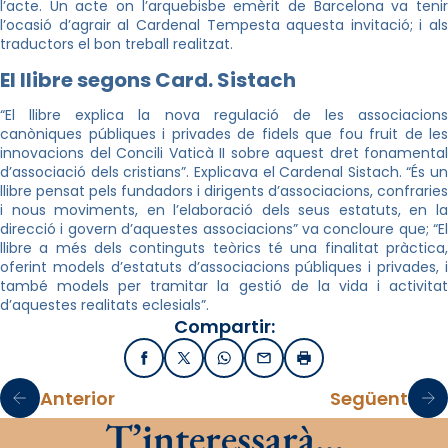
l’acte. Un acte on l’arquebisbe emèrit de Barcelona va tenir
l’ocasió d’agrair al Cardenal Tempesta aquesta invitació; i als
traductors el bon treball realitzat.
El llibre segons Card.
Sistach
“El llibre explica la nova regulació de les associacions
canòniques públiques i privades de fidels que fou fruit de les
innovacions del Concili Vaticà II sobre aquest dret fonamental
d’associació dels cristians”. Explicava el Cardenal
Sistach
. “És un
llibre pensat pels fundadors i dirigents d’associacions, confraries
i nous moviments, en l’elaboració dels seus estatuts, en la
direcció i govern d’aquestes associacions” va concloure que; “El
llibre a més dels continguts teòrics té una finalitat pràctica,
oferint models d’estatuts d’associacions públiques i privades, i
també models per tramitar la gestió de la vida i activitat
d’aquestes realitats eclesials”.
Compartir:
Facebook
X / Twitter
WhatsApp
Email
Imprimir
Anterior
Següent
T’interessarà…