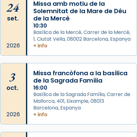
24
Missa amb motiu de la
📸 Dr. G. Simón
Solemnitat de la Mare de Déu
set.
de la Mercè
Photo
10:30
View on Facebook
·
Share
Basílica de la Mercè, Carrer de la Mercè,
1, Ciutat Vella, 08002 Barcelona, Espanya
2026
Arquebisbat de Barcelona
+ info
2 weeks ago
Memòria de les santes Juliana i
Semproniana, verges i màrtirs.
3
Missa francòfona a la basílica
de la Sagrada Família
Acompanyant la història de sant Cugat, a
oct.
16:00
partir de l’Edat Mitjana sorgeix la tradició
Basílica de la Sagrada Família, Carrer de
que les santes Juliana (“relatiu a Júlia”) i
Mallorca, 401, Eixample, 08013
Semproniana (“relatiu a Semprònia =
Barcelona, Espanya
eterna”) són deixebles seves. I l’any 1667, el
2026
+ info
frare Joan Gaspar Roig, afirma en una obra
que les santes són filles de l’antiga Iluro.
Mataró en reivindicarà les relíquies fins que