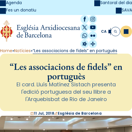
Agenda
Santoral del dia
SAVA
Fes un donatiu
Facebook
Instagram
X / Twitter
YouTube
CA
Me
Cerca
WhatsApp
Flickr
Radio Estel
Catalunya Cristi
Home
Notícies
“Les associacions de fidels” en portuguès
“Les associacions de fidels” en
portuguès
El card. Lluís Matínez Sistach presenta
l'edició portuguesa del seu llibre a
l'Arquebisbat de Rio de Janeiro
11 Jul, 2018
Església de Barcelona