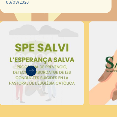
les convivències Be Apostle, organitzades pel
06/08/2026
Secretariat Diocesà de Pastoral amb…