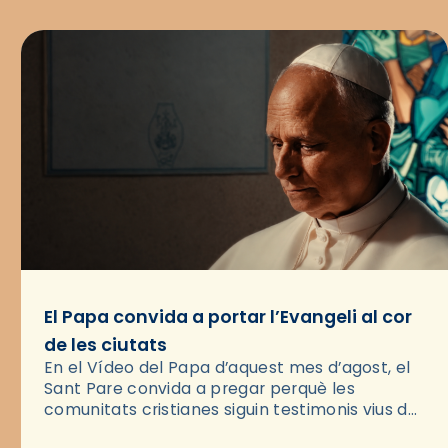
El Papa convida a portar l’Evangeli al cor
de les ciutats
En el Vídeo del Papa d’aquest mes d’agost, el
Sant Pare convida a pregar perquè les
comunitats cristianes siguin testimonis vius de
l’Evangeli enmig de les ciutats. A través d’una