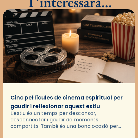
T’interessarà…
Cinc pel·lícules de cinema espiritual per
gaudir i reflexionar aquest estiu
L'estiu és un temps per descansar,
desconnectar i gaudir de moments
compartits. També és una bona ocasió per
deixar-se portar per una bona història i, a