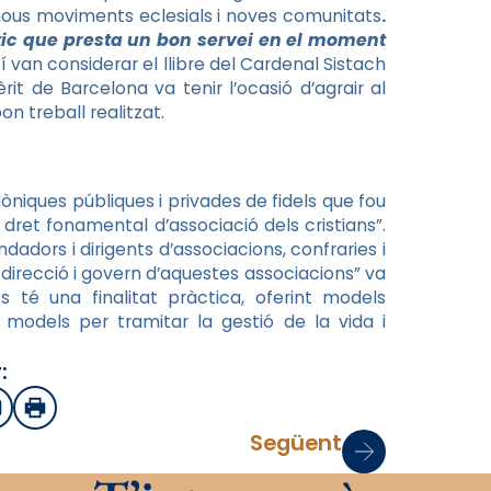
s nous moviments eclesials i noves comunitats
.
ctic que presta un bon servei en el moment
ixí van considerar el llibre del Cardenal
Sistach
it de Barcelona va tenir l’ocasió d’agrair al
n treball realitzat.
nòniques públiques i privades de fidels que fou
t dret fonamental d’associació dels cristians”.
undadors i dirigents d’associacions, confraries i
 direcció i govern d’aquestes associacions” va
s té una finalitat pràctica, oferint models
é models per tramitar la gestió de la vida i
:
sApp
mail
Imprimir
Següent