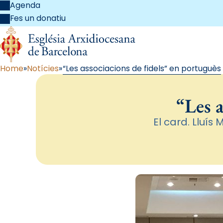
Agenda
Fes un donatiu
Home
Notícies
“Les associacions de fidels” en portuguès
“Les a
El card. Lluís