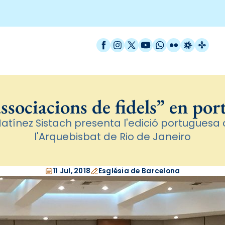
Facebook
Instagram
X / Twitter
YouTube
WhatsApp
Flickr
Radio Est
Catal
ssociacions de fidels” en po
 Matínez Sistach presenta l'edició portuguesa d
l'Arquebisbat de Rio de Janeiro
11 Jul, 2018
Església de Barcelona