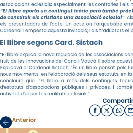
associacions eclesials; especialment les confraries i el
“El llibre aporta un contingut teòric però també prà
de constituir els cristians una associació eclesial”
. A
els presentadors de l’acte. Un acte on l’arquebisbe emèr
Cardenal Tempesta aquesta invitació; i als traductors el bo
El llibre segons Card.
Sistach
“El llibre explica la nova regulació de les associacions ca
fruit de les innovacions del Concili Vaticà II sobre aques
Explicava el Cardenal
Sistach
. “És un llibre pensat pels f
nous moviments, en l’elaboració dels seus estatuts, en la
concloure que; “El llibre a més dels continguts teòric
d’estatuts d’associacions públiques i privades, i tamb
activitat d’aquestes realitats eclesials”.
Compartir
Facebook
X / Twitter
What
E
Anterior