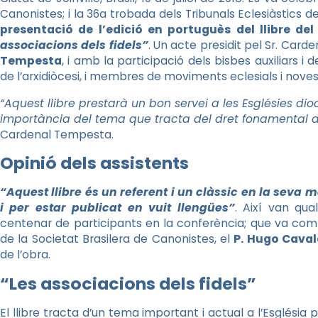
Canonistes; i la 36a trobada dels Tribunals Eclesiàstics d
presentació de l’edició en portuguès del llibre del
associacions dels fidels”
. Un acte presidit pel Sr. Card
Tempesta
, i amb la participació dels bisbes auxiliars i
de l’arxidiòcesi, i membres de moviments eclesials i noves
“Aquest llibre prestarà un bon servei a les Esglésies dioc
importància del tema que tracta del dret fonamental d’a
Cardenal Tempesta.
Opinió dels assistents
“Aquest llibre és un referent i un clàssic en la seva m
i per estar publicat en vuit llengües”
. Així van qua
centenar de participants en la conferència; que va com
de la Societat Brasilera de Canonistes, el
P.
Hugo
Caval
de l’obra.
“Les associacions dels fidels”
El llibre tracta d’un tema important i actual a l’Església p