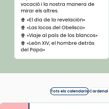
vocació i la nostra manera de
mirar els altres.
🍿 «El día de la revelación»
🍿 «Las locas del Obelisco»
🍿 «Viaje al país de los blancos»
🍿 «León XIV, el hombre detrás
del Papa»
🍿 «Las ovejas detectives»
▶️ Descobreix les seves
recomanacions i prepara una
bona sessió de cinema aquest
est
itual
#CinemaEspiritual
Tots els calendaris
Cardenal
@cinemaspiritcat
Imatge: Generada amb IA
(OpenAI)