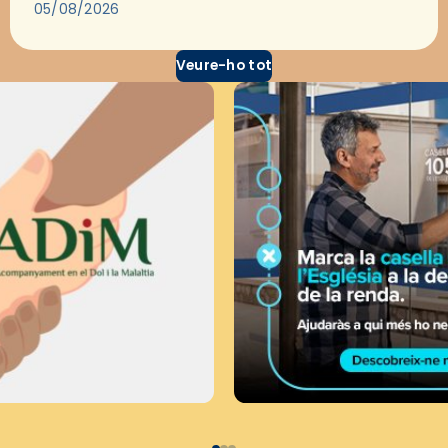
través del cinema, reflexionar sobre les…
05/08/2026
Veure-ho tot