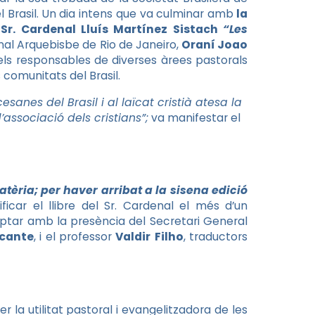
el Brasil. Un dia intens que va culminar amb
la
 Sr. Cardenal Lluís Martínez
Sistach
“Les
enal Arquebisbe de Rio de Janeiro,
Oraní
Joao
 dels responsables de diverses àrees pastorals
 comunitats del Brasil.
esanes del Brasil i al laïcat cristià atesa la
ssociació dels cristians”;
va manifestar el
atèria; per haver arribat a la sisena edició
lificar el llibre del Sr. Cardenal el més d’un
ptar amb la presència del Secretari General
cante
, i el professor
Valdir
Filho
,
traductors
er la utilitat pastoral i evangelitzadora de les