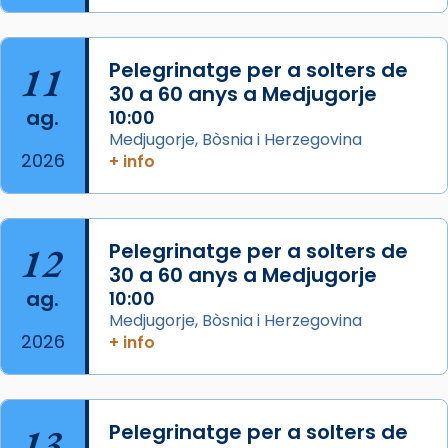
de Barcelona.
2 weeks ago
Aquest dilluns, 27 de juliol, ha tingut lloc la
11
Pelegrinatge per a solters de
missa d’acció de gràcies en agraïment al
30 a 60 anys a Medjugorje
ag.
comitè organitzador de la visita apostòlica
10:00
Medjugorje, Bòsnia i Herzegovina
del Sant Pare Lleó XIV a Barcelona, i als
2026
+ info
col·laboradors, a la Catedral de Barcelona.
L’arquebisbe de Barcelona, el cardenal Joan
Josep Omella, ha presidit la missa i l’ha
12
Pelegrinatge per a solters de
concelebrat el bisbe auxiliar de Barcelona,
30 a 60 anys a Medjugorje
Mons. David Abadías.
ag.
10:00
📸 Dr. G. Simón
Medjugorje, Bòsnia i Herzegovina
2026
+ info
Photo
View on Facebook
·
Share
13
Pelegrinatge per a solters de
Arquebisbat de Barcelona