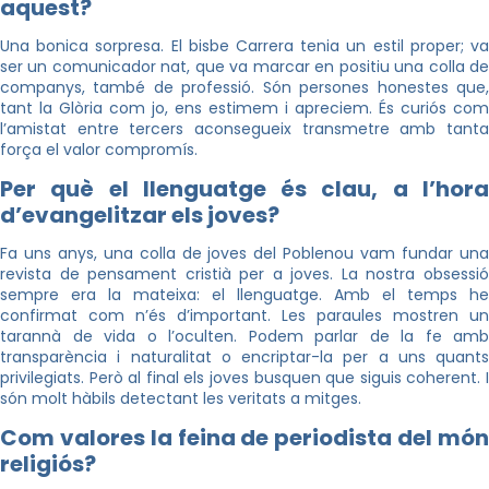
aquest?
Una bonica sorpresa. El bisbe Carrera tenia un estil proper; va
ser un comunicador nat, que va marcar en positiu una colla de
companys, també de professió. Són persones honestes que,
tant la Glòria com jo, ens estimem i apreciem. És curiós com
l’amistat entre tercers aconsegueix transmetre amb tanta
força el valor compromís.
Per què el llenguatge és clau, a l’hora
d’evangelitzar els joves?
Fa uns anys, una colla de joves del Poblenou vam fundar una
revista de pensament cristià per a joves. La nostra obsessió
sempre era la mateixa: el llenguatge. Amb el temps he
confirmat com n’és d’important. Les paraules mostren un
tarannà de vida o l’oculten. Podem parlar de la fe amb
transparència i naturalitat o encriptar-la per a uns quants
privilegiats. Però al final els joves busquen que siguis coherent. I
són molt hàbils detectant les veritats a mitges.
Com valores la feina de periodista del món
religiós?