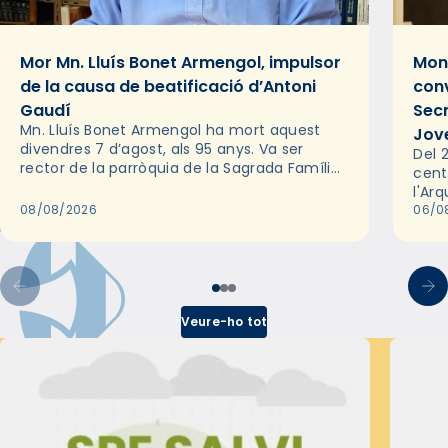
Mor Mn. Lluís Bonet Armengol, impulsor
Mons
de la causa de beatificació d’Antoni
conv
Gaudí
Sec
Mn. Lluís Bonet Armengol ha mort aquest
Jov
divendres 7 d’agost, als 95 anys. Va ser
Del 2
rector de la parròquia de la Sagrada Família
cent
de Barcelona durant 25 anys, entre 1993 i
l'Ar
2018,…
08/08/2026
les 
06/0
pel 
Veure-ho tot