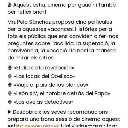
🎬 Aquest estiu, cinema per gaudir i també
per reflexionar!
Mn. Peio Sánchez proposa cinc pel·lícules
per a aquestes vacances. Històries per a
tots els públics que ens conviden a fer-nos
preguntes sobre l'acollida, la superació, la
convivència, la vocació i la nostra manera
de mirar els altres.
🍿 «El día de la revelación»
🍿 «Las locas del Obelisco»
🍿 «Viaje al país de los blancos»
🍿 «León XIV, el hombre detrás del Papa»
🍿 «Las ovejas detectives»
▶️ Descobreix les seves recomanacions i
prepara una bona sessió de cinema aquest
est
itual @cinemaspiritcat
#CinemaEspiritual