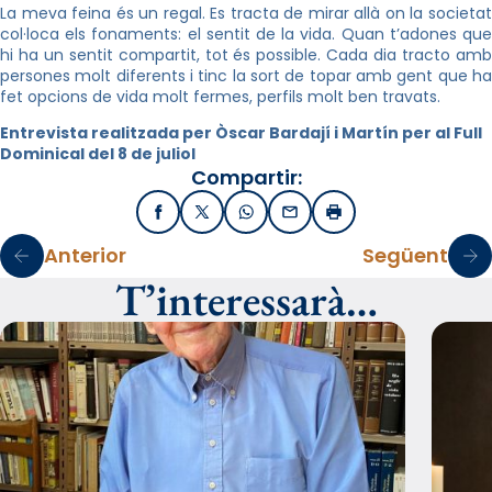
La meva feina és un regal. Es tracta de mirar allà on la societat
col·loca els fonaments: el sentit de la vida. Quan t’adones que
hi ha un sentit compartit, tot és possible. Cada dia tracto amb
persones molt diferents i tinc la sort de topar amb gent que ha
fet opcions de vida molt fermes, perfils molt ben travats.
Entrevista realitzada per Òscar Bardají i Martín per al Full
Dominical del 8 de juliol
Compartir:
Facebook
X / Twitter
WhatsApp
Email
Imprimir
Anterior
Següent
T’interessarà…