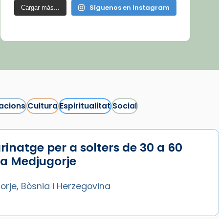
Síguenos en Instagram
Cargar más...
acions
Cultura
Espiritualitat
Social
rinatge per a solters de 30 a 60
 a Medjugorje
rje, Bòsnia i Herzegovina