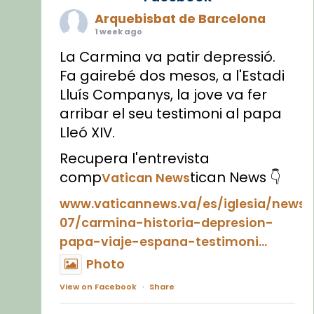
Arquebisbat de Barcelona
1 week ago
La Carmina va patir depressió.
Fa gairebé dos mesos, a l'Estadi
Lluís Companys, la jove va fer
arribar el seu testimoni al papa
Lleó XIV.
Recupera l'entrevista
comp
tican News 👇
Vatican News
www.vaticannews.va/es/iglesia/news
07/carmina-historia-depresion-
papa-viaje-espana-testimoni...
Photo
View on Facebook
·
Share