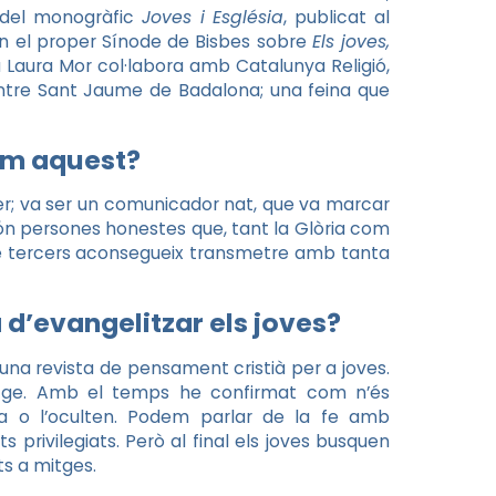
n del monogràfic
Joves i Església
, publicat al
en el proper Sínode de Bisbes sobre
Els joves,
ra Laura Mor col·labora amb Catalunya Religió,
tre Sant Jaume de Badalona; una feina que
om aquest?
per; va ser un comunicador nat, que va marcar
ón persones honestes que, tant la Glòria com
tre tercers aconsegueix transmetre amb tanta
a d’evangelitzar els joves?
una revista de pensament cristià per a joves.
uatge. Amb el temps he confirmat com n’és
da o l’oculten. Podem parlar de la fe amb
s privilegiats. Però al final els joves busquen
ts a mitges.