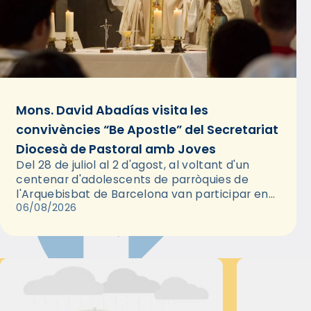
Mons. David Abadías visita les
convivències “Be Apostle” del Secretariat
Diocesà de Pastoral amb Joves
Del 28 de juliol al 2 d'agost, al voltant d'un
centenar d'adolescents de parròquies de
l'Arquebisbat de Barcelona van participar en
les convivències Be Apostle, organitzades pel
06/08/2026
Secretariat Diocesà de Pastoral amb…