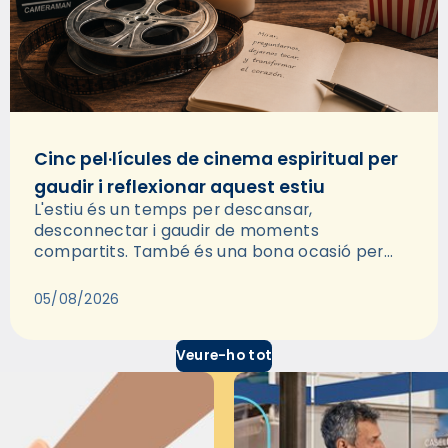
Cinc pel·lícules de cinema espiritual per
gaudir i reflexionar aquest estiu
L'estiu és un temps per descansar,
desconnectar i gaudir de moments
compartits. També és una bona ocasió per
deixar-se portar per una bona història i, a
través del cinema, reflexionar sobre les…
05/08/2026
Veure-ho tot