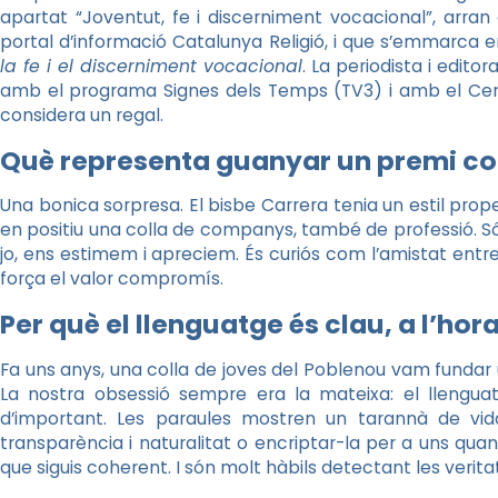
apartat “Joventut, fe i discerniment vocacional”, arra
portal d’informació Catalunya Religió, i que s’emmarca 
la fe i el discerniment vocacional
. La periodista i edito
amb el programa Signes dels Temps (TV3) i amb el Cen
considera un regal.
Què representa guanyar un premi c
Una bonica sorpresa. El bisbe Carrera tenia un estil pro
en positiu una colla de companys, també de professió. S
jo, ens estimem i apreciem. És curiós com l’amistat en
força el valor compromís.
Per què el llenguatge és clau, a l’hor
Fa uns anys, una colla de joves del Poblenou vam fundar 
La nostra obsessió sempre era la mateixa: el lleng
d’important. Les paraules mostren un tarannà de vi
transparència i naturalitat o encriptar-la per a uns quant
que siguis coherent. I són molt hàbils detectant les verita