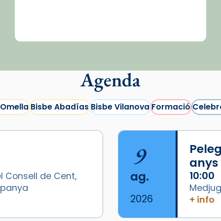
Agenda
 Omella
Bisbe Abadías
Bisbe Vilanova
Formació
Celebr
9
Peleg
anys
ag.
10:00
l Consell de Cent,
Espanya
Medjugo
2026
+ info