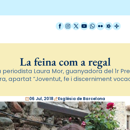
Facebook
Instagram
X / Twitter
YouTube
WhatsApp
Flickr
Radio Est
Catal
La feina com a regal
la periodista Laura Mor, guanyadora del 1r Pr
a, apartat “Joventut, fe i discerniment voca
06 Jul, 2018
Església de Barcelona