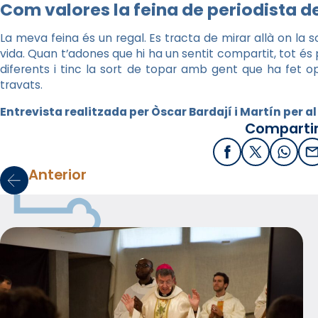
Com valores la feina de periodista d
La meva feina és un regal. Es tracta de mirar allà on la s
vida. Quan t’adones que hi ha un sentit compartit, tot é
diferents i tinc la sort de topar amb gent que ha fet o
travats.
Entrevista realitzada per Òscar Bardají i Martín per al 
Compartir
Facebook
X / Twitter
What
E
Anterior