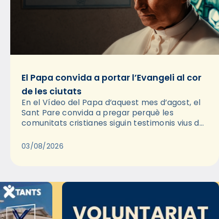
El Papa convida a portar l’Evangeli al cor
de les ciutats
En el Vídeo del Papa d’aquest mes d’agost, el
Sant Pare convida a pregar perquè les
comunitats cristianes siguin testimonis vius de
l’Evangeli enmig de les ciutats. A través d’una
pregària, el…
03/08/2026