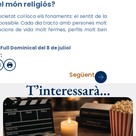
el món religiós?
ocietat col·loca els fonaments: el sentit de la
s possible. Cada dia tracto amb persones molt
pcions de vida molt fermes, perfils molt ben
Full Dominical del 8 de juliol
:
sApp
mail
Imprimir
Següent
T’interessarà…