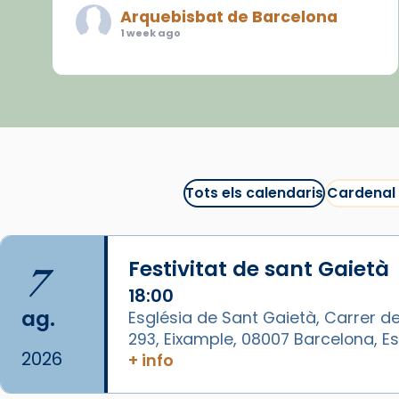
Arquebisbat de Barcelona
1 week ago
«Avui les santes Juliana i
Semproniana ens ajuden a alçar
la mirada»
Mons. Sergi Gordo, bisbe de
Tortosa, ha presidit aquest 27 de
juliol la missa de Les Santes de
Tots els calendaris
Cardenal
Mataró.
🔗
tinyurl.com/cvu5jmbk
7
Festivitat de sant Gaietà
📸 J. Merino
18:00
Photo
ag.
Església de Sant Gaietà, Carrer de
293, Eixample, 08007 Barcelona, 
View on Facebook
·
Share
2026
+ info
Arquebisbat de Barcelona
is at