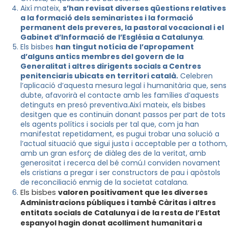
Així mateix,
s’han revisat diverses qüestions relatives
a la formació dels seminaristes i la formació
permanent dels preveres, la pastoral vocacional i el
Gabinet d’Informació de l’Església a Catalunya
.
Els bisbes
han tingut notícia de l’apropament
d’alguns antics membres del govern de la
Generalitat i altres dirigents socials a Centres
penitenciaris ubicats en territori català.
Celebren
l’aplicació d’aquesta mesura legal i humanitària que, sens
dubte, afavorirà el contacte amb les famílies d’aquests
detinguts en presó preventiva.
Així mateix, els bisbes
desitgen que es continuïn donant passos per part de tots
els agents polítics i socials per tal que, com ja han
manifestat repetidament, es pugui trobar una solució a
l’actual situació que sigui justa i acceptable per a tothom,
amb un gran esforç de diàleg des de la veritat, amb
generositat i recerca del bé comú.
I conviden novament
els cristians a pregar i ser constructors de pau i apòstols
de reconciliació enmig de la societat catalana.
Els bisbes
valoren positivament que les diverses
Administracions públiques i també Càritas i altres
entitats socials de Catalunya i de la resta de l’Estat
espanyol hagin donat acolliment humanitari a