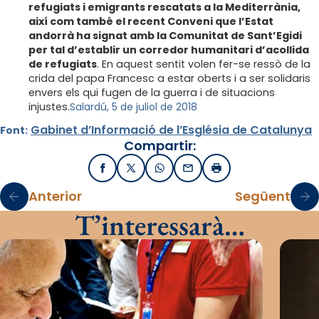
refugiats i emigrants rescatats a la Mediterrània,
així com també el recent Conveni que l’Estat
andorrà ha signat amb la Comunitat de Sant’Egidi
per tal d’establir un corredor humanitari d’acollida
de refugiats
. En aquest sentit volen fer-se ressò de la
crida del papa Francesc a estar oberts i a ser solidaris
envers els qui fugen de la guerra i de situacions
injustes.
Salardú, 5 de juliol de 2018
Gabinet d’Informació de l’Església de Catalunya
Font:
Compartir:
Facebook
X / Twitter
WhatsApp
Email
Imprimir
Anterior
Següent
T’interessarà…