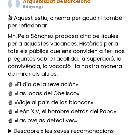
Arquebisbat de Barcelona
5 days ago
🎬 Aquest estiu, cinema per gaudir i també
per reflexionar!
Mn. Peio Sánchez proposa cinc pel·lícules
per a aquestes vacances. Històries per a
tots els públics que ens conviden a fer-nos
preguntes sobre l'acollida, la superació, la
convivència, la vocació i la nostra manera
de mirar els altres.
🍿 «El día de la revelación»
🍿 «Las locas del Obelisco»
🍿 «Viaje al país de los blancos»
🍿 «León XIV, el hombre detrás del Papa»
🍿 «Las ovejas detectives»
▶️ Descobreix les seves recomanacions i