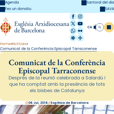
Agenda
Santoral del dia
SAVA
Fes un donatiu
Facebook
Instagram
X / Twitter
YouTube
CA
Me
Cerca
WhatsApp
Flickr
Radio Estel
Catalunya Cristi
Home
Notícies
Comunicat de la Conferència Episcopal Tarraconense
Comunicat de la Conferència
Episcopal Tarraconense
Després de la reunió celebrada a Salardú i
que ha comptat amb la presència de tots
els bisbes de Catalunya
06 Jul, 2018
Església de Barcelona