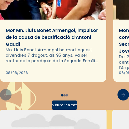
Mor Mn. Lluís Bonet Armengol, impulsor
Mons
de la causa de beatificació d’Antoni
conv
Gaudí
Sec
Mn. Lluís Bonet Armengol ha mort aquest
Jov
divendres 7 d’agost, als 95 anys. Va ser
Del 2
rector de la parròquia de la Sagrada Família
cent
de Barcelona durant 25 anys, entre 1993 i
l'Ar
2018,…
08/08/2026
les 
06/0
pel 
Veure-ho tot