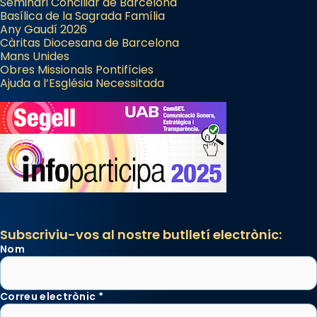
Seminari Conciliar de Barcelona
Basílica de la Sagrada Família
Any Gaudí 2026
Càritas Diocesana de Barcelona
Mans Unides
Obres Missionals Pontifícies
Ajuda a l’Església Necessitada
Subscriviu-vos al nostre butlletí electrònic:
Nom
Correu electrònic
*