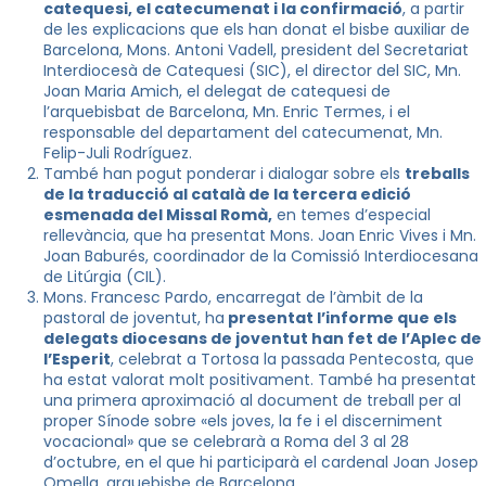
catequesi, el catecumenat i la confirmació
, a partir
de les explicacions que els han donat el bisbe auxiliar de
Barcelona, Mons. Antoni Vadell, president del Secretariat
Interdiocesà de Catequesi (SIC), el director del SIC, Mn.
Joan Maria Amich, el delegat de catequesi de
l’arquebisbat de Barcelona, Mn. Enric Termes, i el
responsable del departament del catecumenat, Mn.
Felip-Juli Rodríguez.
També han pogut ponderar i dialogar sobre els
treballs
de la traducció al català de la tercera edició
esmenada del Missal Romà,
en temes d’especial
rellevància, que ha presentat Mons. Joan Enric Vives i Mn.
Joan Baburés, coordinador de la Comissió Interdiocesana
de Litúrgia (CIL).
Mons. Francesc Pardo, encarregat de l’àmbit de la
pastoral de joventut, ha
presentat l’informe que els
delegats diocesans de joventut han fet de l’Aplec de
l’Esperit
, celebrat a Tortosa la passada Pentecosta, que
ha estat valorat molt positivament. També ha presentat
una primera aproximació al document de treball per al
proper Sínode sobre «els joves, la fe i el discerniment
vocacional» que se celebrarà a Roma del 3 al 28
d’octubre, en el que hi participarà el cardenal Joan Josep
Omella, arquebisbe de Barcelona.