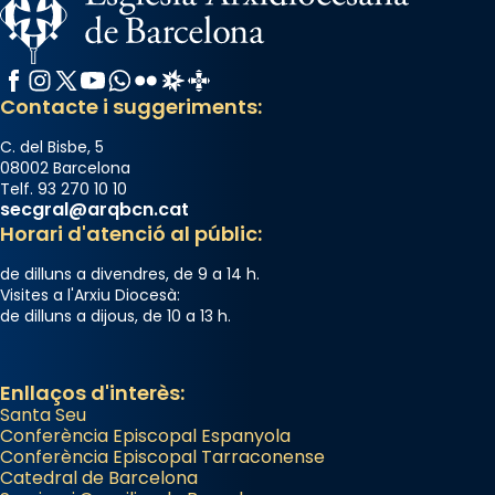
Facebook
Instagram
X / Twitter
YouTube
WhatsApp
Flickr
Radio Estel
Catalunya Cristiana
Contacte i suggeriments:
C. del Bisbe, 5
08002 Barcelona
Telf. 93 270 10 10
secgral@arqbcn.cat
Horari d'atenció al públic:
de dilluns a divendres, de 9 a 14 h.
Visites a l'Arxiu Diocesà:
de dilluns a dijous, de 10 a 13 h.
Enllaços d'interès:
Santa Seu
Conferència Episcopal Espanyola
Conferència Episcopal Tarraconense
Catedral de Barcelona