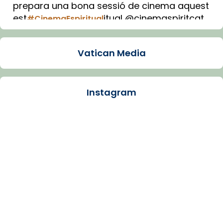
prepara una bona sessió de cinema aquest
est
itual @cinemaspiritcat
#CinemaEspiritual
Imatge: Generada amb IA (OpenAI)
Video
Vatican Media
View on Facebook
·
Share
Instagram
Arquebisbat de Barcelona
2 weeks ago
La Carmina va patir depressió. Fa gairebé
dos mesos, a l'Estadi Lluís Companys, la
jove va fer arribar el seu testimoni al papa
Lleó XIV.
Recupera l'entrevista comp
Vatican
tican News 👇
News
www.vaticannews.va/es/iglesia/news/2026-
07/carmina-historia-depresion-papa-viaje-