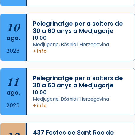
comitè organitzador de la visita apostòlica
del Sant Pare Lleó XIV a Barcelona, i als
col·laboradors, a la Catedral de Barcelona.
10
Pelegrinatge per a solters de
L’arquebisbe de Barcelona, el cardenal Joan
30 a 60 anys a Medjugorje
Josep Omella, ha presidit la missa i l’ha
ago.
10:00
concelebrat el bisbe auxiliar de Barcelona,
Medjugorje, Bòsnia i Herzegovina
Mons. David Abadías.
2026
+ info
📸 Dr. G. Simón
Foto
11
Pelegrinatge per a solters de
View on Facebook
·
Share
30 a 60 anys a Medjugorje
ago.
10:00
Arquebisbat de Barcelona
Medjugorje, Bòsnia i Herzegovina
2 weeks ago
2026
+ info
Memòria de les santes Juliana i
Semproniana, verges i màrtirs.
Acompanyant la història de sant Cugat, a
437 Festes de Sant Roc de