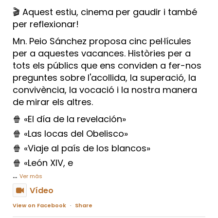
🎬 Aquest estiu, cinema per gaudir i també
per reflexionar!
Mn. Peio Sánchez proposa cinc pel·lícules
per a aquestes vacances. Històries per a
tots els públics que ens conviden a fer-nos
preguntes sobre l'acollida, la superació, la
convivència, la vocació i la nostra manera
de mirar els altres.
🍿 «El día de la revelación»
🍿 «Las locas del Obelisco»
🍿 «Viaje al país de los blancos»
🍿 «León XIV, e
...
Ver más
Vídeo
View on Facebook
·
Share