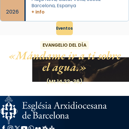
Barcelona, Espanya
2026
+ info
Eventos
EVANGELIO DEL DÍA
Mándame ir a ti sobre
el agua.
(Mt 14,22-36)
Facebook
Instagram
X / Twitter
YouTube
WhatsApp
Flickr
Radio Estel
Catalunya Cristiana