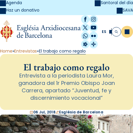
Agenda
Santoral del día
SAVA
Haz un donativo
Facebook
Instagram
X / Twitter
YouTube
ES
Me
Buscar
WhatsApp
Flickr
Radio Estel
Catalunya Cristi
Home
Entrevistas
El trabajo como regalo
El trabajo como regalo
Entrevista a la periodista Laura Mor,
ganadora del 1r Premio Obispo Joan
Carrera, apartado “Juventud, fe y
discernimiento vocacional”
06 Jul, 2018
Església de Barcelona