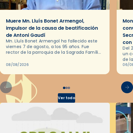
Muere Mn. Lluís Bonet Armengol,
Mons
impulsor de la causa de beatificación
conv
de Antoni Gaudí
Sec
Mn. Lluís Bonet Armengol ha fallecido este
con
viernes 7 de agosto, a los 95 años. Fue
Del 
rector de la parroquia de la Sagrada Família
un c
de Barcelona durante 25 años, entre 1993 y…
de l
08/08/2026
en l
06/0
por 
Ver todo