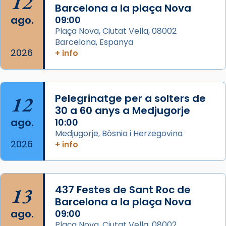
12
partir de l’Edat Mitjana sorgeix la tradició
Barcelona a la plaça Nova
que les santes Juliana (“relatiu a Júlia”) i
ago.
09:00
Semproniana (“relatiu a Semprònia =
Plaça Nova, Ciutat Vella, 08002
eterna”) són deixebles seves. I l’any 1667, el
Barcelona, Espanya
2026
frare Joan Gaspar Roig, afirma en una obra
+ info
que les santes són filles de l’antiga Iluro.
Mataró en reivindicarà les relíq
...
Ver más
12
Pelegrinatge per a solters de
Foto
30 a 60 anys a Medjugorje
ago.
10:00
View on Facebook
·
Share
Medjugorje, Bòsnia i Herzegovina
2026
+ info
13
437 Festes de Sant Roc de
Barcelona a la plaça Nova
ago.
09:00
Plaça Nova, Ciutat Vella, 08002