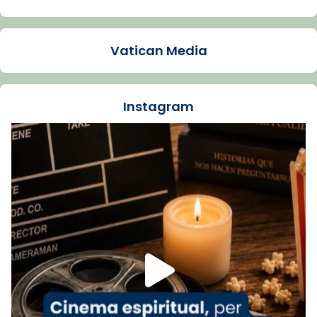
Arquebisbat de Barcelona
1 week ago
Vatican Media
La Carmina va patir depressió. Fa gairebé
dos mesos, a l'Estadi Lluís Companys, la
jove va fer arribar el seu testimoni al papa
Instagram
Lleó XIV.
Recupera l'entrevista comp
Vatican
tican News 👇
News
www.vaticannews.va/es/iglesia/news/2026-
07/carmina-historia-depresion-papa-viaje-
espana-testimoni...
Foto
View on Facebook
·
Share
Arquebisbat de Barcelona
2 weeks ago