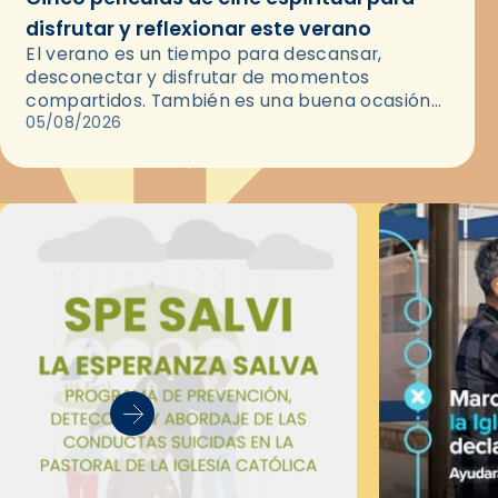
disfrutar y reflexionar este verano
El verano es un tiempo para descansar,
desconectar y disfrutar de momentos
compartidos. También es una buena ocasión
para dejarse llevar por una buena historia y, a
05/08/2026
través del cine, reflexionar sobre…