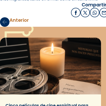
Compartir
Facebook
X / Twitter
What
E
Anterior
Cinco películas de cine espiritual para