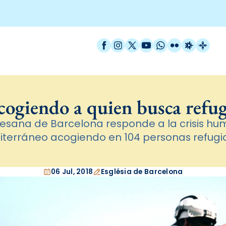
Facebook
Instagram
X / Twitter
YouTube
WhatsApp
Flickr
Radio Est
Catal
ogiendo a quien busca refu
cesana de Barcelona responde a la crisis hum
terráneo acogiendo en 104 personas refug
06 Jul, 2018
Església de Barcelona