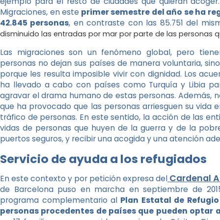
ejemplo para el resto de ciudades que quieran acoger.
Migraciones, en este
primer semestre del año se ha reg
42.845 personas
, en contraste con las 85.751 del mis
disminuido las entradas por mar por parte de las personas q
Las migraciones son un fenómeno global, pero tiene
personas no dejan sus países de manera voluntaria, sin
porque les resulta imposible vivir con dignidad. Los acu
ha llevado a cabo con países como Turquía y Libia pa
agravar el drama humano de estas personas. Además, no 
que ha provocado que las personas arriesguen su vida 
tráfico de personas. En este sentido, la acción de las en
vidas de personas que huyen de la guerra y de la pobre
puertos seguros, y recibir una acogida y una atención ad
Servicio de ayuda a los refugiados
Cardenal A
En este contexto y por petición expresa del
de Barcelona puso en marcha en septiembre de 2015 
programa complementario al
Plan Estatal de Refugi
personas procedentes de países que pueden optar a 