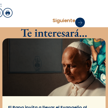
:
sApp
mail
Imprimir
Siguiente
Te interesará…
El Papa invita a llevar el Evangelio al