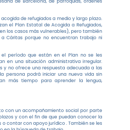
cesana de Barcelona, de parroquias, órdenes
 acogida de refugiados a medio y largo plazo.
zan el Plan Estatal de Acogida a Refugiados,
 en los casos más vulnerables), pero también
 a Cáritas porque no encuentran trabajo ni
el período que están en el Plan no se les
n en una situación administrativa irregular.
os y no ofrece una respuesta adecuada a las
 la persona podrá iniciar una nueva vida sin
sitan más tiempo para aprender la lengua,
to con un acompañamiento social por parte
 plazos y con el fin de que puedan conocer la
s o contar con apoyo jurídico . También se les
o en la búsqueda de trabajo.