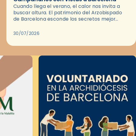
Cuando llega el verano, el calor nos invita a
buscar altura. El patrimonio del Arzobispado
de Barcelona esconde los secretos mejor
guardados para disfrutar del atardecer: sus
campanarios y las cubiertas de…
30/07/2026