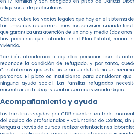
en 17 familias y son acogidas en pisos de Cáritas Dio
religiosos o de particulares.
Cáritas cubre los vacíos legales que hay en el sistema de
Las personas recurren a nuestros servicios cuando finali
que garantiza una atención de un año y medio (dos años
hay personas que estando en el Plan Estatal, recurren
vivienda.
También atendemos a aquellas personas que durante 
reconoce la condición de refugiado, y por tanto, queda
Constatamos que este sistema es deficitario en recurs
personas. El plazo es insuficiente para considerar que
ninguna ayuda social. Las familias refugiadas nece
encontrar un trabajo y contar con una vivienda digna.
Acompañamiento y ayuda
Las familias acogidas por CDB cuentan en todo momen
del equipo de profesionales y voluntarios de Cáritas, sin
lengua a través de cursos, realizar orientaciones laborale
ayuda con alimentos, ropa, apoyo en el pago de vivienda 