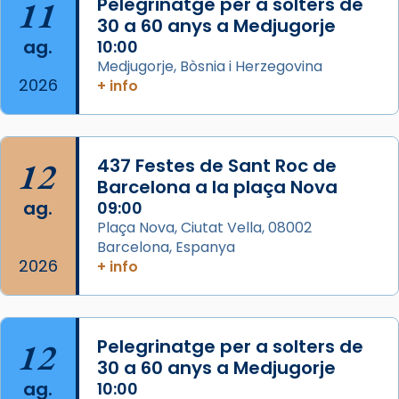
Santes a Mataró»🥵.
11
Pelegrinatge per a solters de
30 a 60 anys a Medjugorje
Photo
ag.
10:00
View on Facebook
·
Share
Medjugorje, Bòsnia i Herzegovina
2026
+ info
Arquebisbat de Barcelona
2 weeks ago
Jaume, fill de Zebedeu, és juntament amb el
12
437 Festes de Sant Roc de
seu germà Joan i Pere un dels que
Barcelona a la plaça Nova
acompanyava més de prop Jesús.
ag.
09:00
Plaça Nova, Ciutat Vella, 08002
Segons el llibre dels Fets (12,2) fou el primer
Barcelona, Espanya
apòstol màrtir, decapitat a Jerusalem per
2026
+ info
Herodes Agripa (vers l'any 44).
Patró de Galícia, després de les invasions
musulmanes fou venerat com a patró dels
12
Pelegrinatge per a solters de
Regnes castellans i més tard de tota
30 a 60 anys a Medjugorje
Espanya.
ag.
10:00