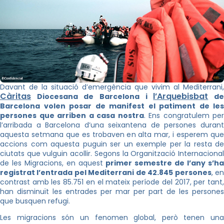
Davant de la situació d’emergència que vivim al Mediterrani,
Càritas
l’Arquebisbat
Diocesana de Barcelona i
d
Barcelona volen posar de manifest el patiment de les
persones que arriben a casa nostra
. Ens congratulem per
l’arribada a Barcelona d’una seixantena de persones durant
aquesta setmana que es trobaven en alta mar, i esperem que
accions com aquesta puguin ser un exemple per la resta de
ciutats que vulguin acollir. Segons la Organització Internacional
de les Migracions, en aquest
primer semestre de l’any s’h
registrat l’entrada pel Mediterrani de 42.845 persones
, e
contrast amb les 85.751 en el mateix període del 2017, per tant,
han disminuït les entrades per mar per part de les persones
que busquen refugi.
Les migracions són un fenomen global, però tenen una