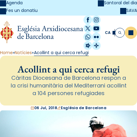
Agenda
Santoral del dia
SAVA
Fes un donatiu
Facebook
Instagram
X / Twitter
YouTube
CA
Me
Cerca
WhatsApp
Flickr
Radio Estel
Catalunya Cristi
Home
Notícies
Acollint a qui cerca refugi
Acollint a qui cerca refugi
Càritas Diocesana de Barcelona respon a
la crisi humanitària del Mediterrani acollint
a 104 persones refugiades
06 Jul, 2018
Església de Barcelona