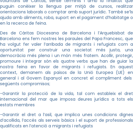
voluntaris de Càritas, sense terminis i amb la finalitat que
puguin conèixer la llengua per mitjà de cursos, realitzar
orientacions laborals o comptar amb suport jurídic. També se’ls
ajuda amb aliments, roba, suport en el pagament d’habitatge o
en la recerca de feina.
Des de Càritas Diocesana de Barcelona i l’Arquebisbat de
Barcelona ens fem nostres les paraules del Papa Francesc, que
ha volgut fer valer l’arribada de migrants i refugiats com a
oportunitat per construir una societat més justa, una
democràcia més plena i un món més fratern. Acollir, protegir,
promoure i integrar són els quatre verbs que han de guiar la
nostra feina en favor de migrants i refugiats. En aquest
context, demanem als països de la Unió Europea (UE) en
general i al Govern Espanyol en concret el compliment dels
següents compromisos;
-Garantir la protecció de la vida, tal com estableix el dret
internacional del mar que imposa deures jurídics a tots els
estats membres
-Garantir el dret a l’asil, que implica unes condicions dignes
d’acollida, l’accés als serveis bàsics i el suport de professionals
qualificats en l’atenció a migrants i refugiats