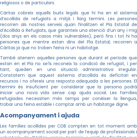
religiosos o de particulars.
Càritas cobreix aquells buits legals que hi ha en el sistema
d’acollida de refugiats a mitjà i llarg termini. Les persones
recorren als nostres serveis quan finalitzen el Pla Estatal de
d’Acollida a Refugiats, que garanteix una atenció d’un any i mig
(dos anys en els casos més vulnerables), però fins i tot hi ha
persones que mentre estan dins del Pla Estatal, recorren a
Càritas ja que no troben feina ni un habitatge.
També atenem aquelles persones que durant el període que
estan en el Pla no se’ls reconeix la condició de refugiat, i per
tant, queden en una situació administrativa irregular.
Constatem que aquest sistema d’acollida és deficitari en
recursos i no ofereix una resposta adequada a les persones. El
termini és insuficient per considerar que la persona podrà
iniciar una nova vida sense cap ajuda social. Les famílies
refugiades necessiten més temps per conèixer la llengua,
trobar una feina estable i comptar amb un habitatge digne.
Acompanyament i ajuda
Les famílies acollides per CDB compten en tot moment amb
un acompanyament social per part de l’equip de professionals i