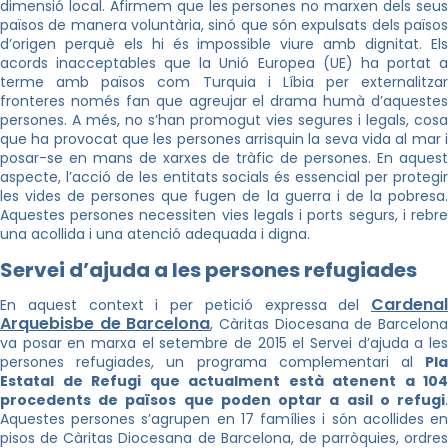
dimensió local. Afirmem que les persones no marxen dels seus
països de manera voluntària, sinó que són expulsats dels països
d’origen perquè els hi és impossible viure amb dignitat. Els
acords inacceptables que la Unió Europea (UE) ha portat a
terme amb països com Turquia i Líbia per externalitzar
fronteres només fan que agreujar el drama humà d’aquestes
persones. A més, no s’han promogut vies segures i legals, cosa
que ha provocat que les persones arrisquin la seva vida al mar i
posar-se en mans de xarxes de tràfic de persones. En aquest
aspecte, l’acció de les entitats socials és essencial per protegir
les vides de persones que fugen de la guerra i de la pobresa.
Aquestes persones necessiten vies legals i ports segurs, i rebre
una acollida i una atenció adequada i digna.
Servei d’ajuda a les persones refugiades
Cardenal
En aquest context i per petició expressa del
Arquebisbe de Barcelona
, Càritas Diocesana de Barcelon
va posar en marxa el setembre de 2015 el Servei d’ajuda a les
persones refugiades, un programa complementari al
Pla
Estatal de Refugi que actualment està atenent a 104
procedents de països que poden optar a asil o refugi
.
Aquestes persones s’agrupen en 17 famílies i són acollides en
pisos de Càritas Diocesana de Barcelona, de parròquies, ordres