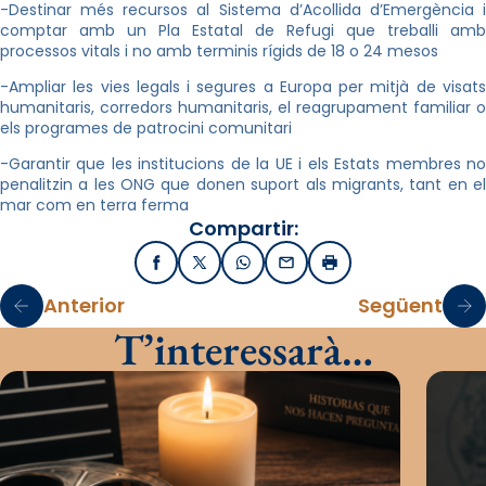
-Destinar més recursos al Sistema d’Acollida d’Emergència i
comptar amb un Pla Estatal de Refugi que treballi amb
processos vitals i no amb terminis rígids de 18 o 24 mesos
-Ampliar les vies legals i segures a Europa per mitjà de visats
humanitaris, corredors humanitaris, el reagrupament familiar o
els programes de patrocini comunitari
-Garantir que les institucions de la UE i els Estats membres no
penalitzin a les ONG que donen suport als migrants, tant en el
mar com en terra ferma
Compartir:
Facebook
X / Twitter
WhatsApp
Email
Imprimir
Anterior
Següent
T’interessarà…