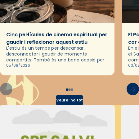
Cinc pel·lícules de cinema espiritual per
El P
gaudir i reflexionar aquest estiu
cor 
L'estiu és un temps per descansar,
En e
desconnectar i gaudir de moments
el S
compartits. També és una bona ocasió per
comu
deixar-se portar per una bona història i, a
05/08/2026
de l
03/0
través del cinema, reflexionar sobre les…
d’un
Veure-ho tot