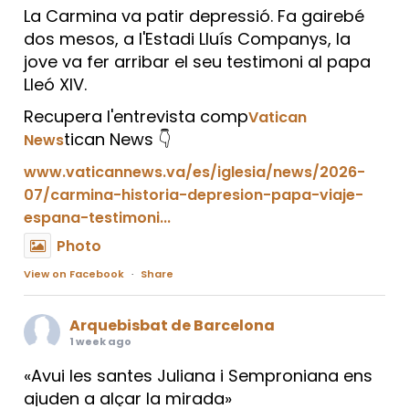
La Carmina va patir depressió. Fa gairebé
dos mesos, a l'Estadi Lluís Companys, la
jove va fer arribar el seu testimoni al papa
Lleó XIV.
Recupera l'entrevista comp
Vatican
tican News 👇
News
www.vaticannews.va/es/iglesia/news/2026-
07/carmina-historia-depresion-papa-viaje-
espana-testimoni...
Photo
View on Facebook
·
Share
Arquebisbat de Barcelona
1 week ago
«Avui les santes Juliana i Semproniana ens
ajuden a alçar la mirada»