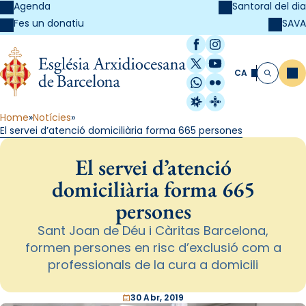
Agenda
Santoral del dia
SAVA
Fes un donatiu
Facebook
Instagram
X / Twitter
YouTube
CA
Me
Cerca
WhatsApp
Flickr
Radio Estel
Catalunya Cristi
Home
Notícies
El servei d’atenció domiciliària forma 665 persones
El servei d’atenció
domiciliària forma 665
persones
Sant Joan de Déu i Càritas Barcelona,
formen persones en risc d’exclusió com a
professionals de la cura a domicili
30 Abr, 2019