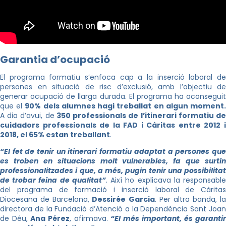
Garantia d’ocupació
El programa formatiu s’enfoca cap a la inserció laboral de
persones en situació de risc d’exclusió, amb l’objectiu de
generar ocupació de llarga durada. El programa ha aconseguit
que el
90% dels alumnes hagi treballat en algun moment
A dia d’avui, de
350 professionals de l’itinerari formatiu d
cuidadors professionals de la FAD i Càritas entre 2012 i
2018, el 65% estan treballant
.
“El fet de tenir un itinerari formatiu adaptat a persones que
es troben en situacions molt vulnerables, fa que surtin
professionalitzades i que, a més, pugin tenir una possibilitat
de trobar feina de qualitat”
. Així ho explicava la responsabl
del programa de formació i inserció laboral de Càritas
Diocesana de Barcelona,
Dessirée Garcia
. Per altra banda, la
directora de la Fundació d’Atenció a la Dependència Sant Joan
de Déu,
Ana Pérez
, afirmava.
“El més important, és garanti