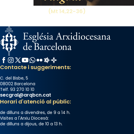
View on Facebook
·
Share
(Mt 14,22-36)
Facebook
Instagram
X / Twitter
YouTube
WhatsApp
Flickr
Radio Estel
Catalunya Cristiana
Contacte i suggeriments:
C. del Bisbe, 5
08002 Barcelona
Telf. 93 270 10 10
secgral@arqbcn.cat
Horari d'atenció al públic:
de dilluns a divendres, de 9 a 14 h.
Visites a l'Arxiu Diocesà:
de dilluns a dijous, de 10 a 13 h.