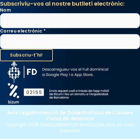
Subscriviu-vos al nostre butlletí electrònic:
Nom
Correu electrònic
*
Avís Legal
Protecció de Dades
Política de Cookies
Canal de denúncia
Copyright 2026 ©ARQUEBISBAT DE BARCELONA, tots els drets
reservats.