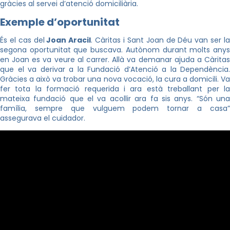
gràcies al servei d’atenció domiciliària.
Exemple d’oportunitat
És el cas del
Joan Aracil
. Càritas i Sant Joan de Déu van ser l
segona oportunitat que buscava. Autònom durant molts anys
en Joan es va veure al carrer. Allà va demanar ajuda a Càritas
que el va derivar a la Fundació d’Atenció a la Dependència.
Gràcies a això va trobar una nova vocació, la cura a domicili. Va
fer tota la formació requerida i ara està treballant per la
mateixa fundació que el va acollir ara fa sis anys. “Són una
família, sempre que vulguem podem tornar a casa”
assegurava el cuidador.