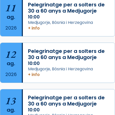
11
Pelegrinatge per a solters de
concelebrat el bisbe auxiliar de Barcelona,
30 a 60 anys a Medjugorje
Mons. David Abadías.
ag.
10:00
📸 Dr. G. Simón
Medjugorje, Bòsnia i Herzegovina
2026
+ info
Photo
View on Facebook
·
Share
12
Pelegrinatge per a solters de
Arquebisbat de Barcelona
2 weeks ago
30 a 60 anys a Medjugorje
ag.
10:00
Memòria de les santes Juliana i
Medjugorje, Bòsnia i Herzegovina
Semproniana, verges i màrtirs.
2026
+ info
Acompanyant la història de sant Cugat, a
partir de l’Edat Mitjana sorgeix la tradició
que les santes Juliana (“relatiu a Júlia”) i
13
Pelegrinatge per a solters de
Semproniana (“relatiu a Semprònia =
30 a 60 anys a Medjugorje
eterna”) són deixebles seves. I l’any 1667, el
ag.
10:00
frare Joan Gaspar Roig, afirma en una obra