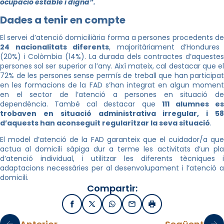
ocupació estable i digna”.
Dades a tenir en compte
El servei d’atenció domiciliària forma a persones procedents de
24 nacionalitats diferents
, majoritàriament d’Hondures
(20%) i Colòmbia (14%). La durada dels contractes d’aquestes
persones sol ser superior a l’any. Així mateix, cal destacar que el
72% de les persones sense permís de treball que han participat
en les formacions de la FAD s’han integrat en algun moment
en el sector de l’atenció a persones en situació de
dependència. També cal destacar que
111 alumnes e
trobaven en situació administrativa irregular, i 58
d’aquests han aconseguit regularitzar la seva situació
.
El model d’atenció de la FAD garanteix que el cuidador/a que
actua al domicili sàpiga dur a terme les activitats d’un pla
d’atenció individual, i utilitzar les diferents tècniques i
adaptacions necessàries per al desenvolupament i l’atenció a
domicili.
Compartir:
Facebook
X / Twitter
WhatsApp
Email
Imprimir