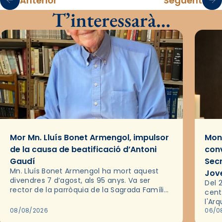
Anterior
Següent
T’interessarà…
Mor Mn. Lluís Bonet Armengol, impulsor
Mons
de la causa de beatificació d’Antoni
conv
Gaudí
Sec
Mn. Lluís Bonet Armengol ha mort aquest
Jov
divendres 7 d’agost, als 95 anys. Va ser
Del 2
rector de la parròquia de la Sagrada Família
cent
de Barcelona durant 25 anys, entre 1993 i
l'Ar
2018,…
08/08/2026
les 
06/0
pel 