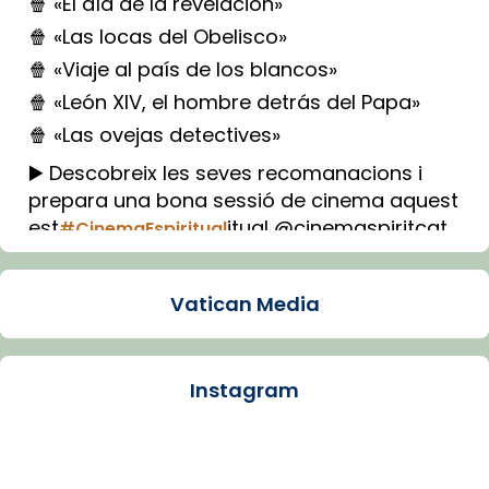
🍿 «El día de la revelación»
🍿 «Las locas del Obelisco»
🍿 «Viaje al país de los blancos»
🍿 «León XIV, el hombre detrás del Papa»
🍿 «Las ovejas detectives»
▶️ Descobreix les seves recomanacions i
prepara una bona sessió de cinema aquest
est
itual @cinemaspiritcat
#CinemaEspiritual
Imatge: Generada amb IA (OpenAI)
Video
Vatican Media
View on Facebook
·
Share
Instagram
Arquebisbat de Barcelona
1 week ago
La Carmina va patir depressió. Fa gairebé
dos mesos, a l'Estadi Lluís Companys, la