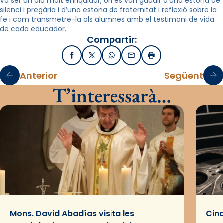
Va ser un dia molt enriquidor, on es van gaudir d’una estona de
silenci i pregària i d’una estona de fraternitat i reflexió sobre la
fe i com transmetre-la als alumnes amb el testimoni de vida
de cada educador.
Compartir:
Facebook
X / Twitter
WhatsApp
Email
Imprimir
Anterior
Següent
T’interessarà…
Mons. David Abadías visita les
Cinc