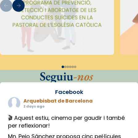
Seguiu
-nos
Facebook
Arquebisbat de Barcelona
2 days ago
🎬 Aquest estiu, cinema per gaudir i també
per reflexionar!
Mn. Peio Sánchez proposa cinc pel·lícules