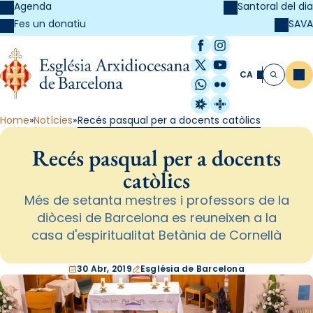
Agenda
Santoral del dia
SAVA
Fes un donatiu
Facebook
Instagram
X / Twitter
YouTube
CA
Me
Cerca
WhatsApp
Flickr
Radio Estel
Catalunya Cristi
Home
Notícies
Recés pasqual per a docents catòlics
Recés pasqual per a docents
catòlics
Més de setanta mestres i professors de la
diòcesi de Barcelona es reuneixen a la
casa d'espiritualitat Betània de Cornellà
30 Abr, 2019
Església de Barcelona