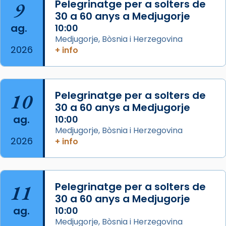
9
Pelegrinatge per a solters de
missa d’acció de gràcies en agraïment al
30 a 60 anys a Medjugorje
comitè organitzador de la visita apostòlica
ag.
10:00
del Sant Pare Lleó XIV a Barcelona, i als
Medjugorje, Bòsnia i Herzegovina
col·laboradors, a la Catedral de Barcelona.
2026
+ info
L’arquebisbe de Barcelona, el cardenal Joan
Josep Omella, ha presidit la missa i l’ha
concelebrat el bisbe auxiliar de Barcelona,
10
Pelegrinatge per a solters de
Mons. David Abadías.
30 a 60 anys a Medjugorje
📸 Dr. G. Simón
ag.
10:00
Medjugorje, Bòsnia i Herzegovina
Photo
2026
+ info
View on Facebook
·
Share
Arquebisbat de Barcelona
11
Pelegrinatge per a solters de
2 weeks ago
30 a 60 anys a Medjugorje
Memòria de les santes Juliana i
ag.
10:00
Semproniana, verges i màrtirs.
Medjugorje, Bòsnia i Herzegovina