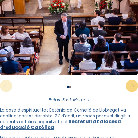
Fotos: Erick Moreno
La casa d’espiritualitat Betània de Cornellà de Llobregat va
acollir el passat dissabte, 27 d’abril, un recés pasqual dirigit a
Secretariat diocesà
docents catòlics organitzat pel
d’Educació Catòlica
.
Més de setanta mestres i professors de la diòcesis de