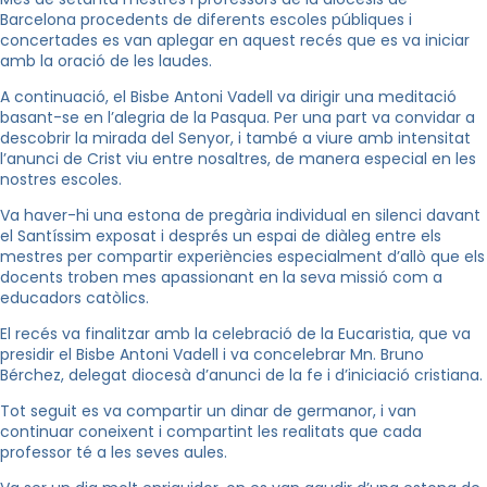
Barcelona procedents de diferents escoles públiques i
concertades es van aplegar en aquest recés que es va iniciar
amb la oració de les laudes.
A continuació, el Bisbe Antoni Vadell va dirigir una meditació
basant-se en l’alegria de la Pasqua. Per una part va convidar a
descobrir la mirada del Senyor, i també a viure amb intensitat
l’anunci de Crist viu entre nosaltres, de manera especial en les
nostres escoles.
Va haver-hi una estona de pregària individual en silenci davant
el Santíssim exposat i després un espai de diàleg entre els
mestres per compartir experiències especialment d’allò que els
docents troben mes apassionant en la seva missió com a
educadors catòlics.
El recés va finalitzar amb la celebració de la Eucaristia, que va
presidir el Bisbe Antoni Vadell i va concelebrar Mn. Bruno
Bérchez, delegat diocesà d’anunci de la fe i d’iniciació cristiana.
Tot seguit es va compartir un dinar de germanor, i van
continuar coneixent i compartint les realitats que cada
professor té a les seves aules.