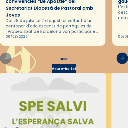
convivències “Be Apostle” del
gaud
L'es
Secretariat Diocesà de Pastoral amb
desc
Joves
comp
Del 28 de juliol al 2 d'agost, al voltant d'un
deix
centenar d'adolescents de parròquies de
trav
l'Arquebisbat de Barcelona van participar en
les convivències Be Apostle, organitzades
06/08/2026
05/0
pel Secretariat Diocesà de Pastoral amb…
Veure-ho tot