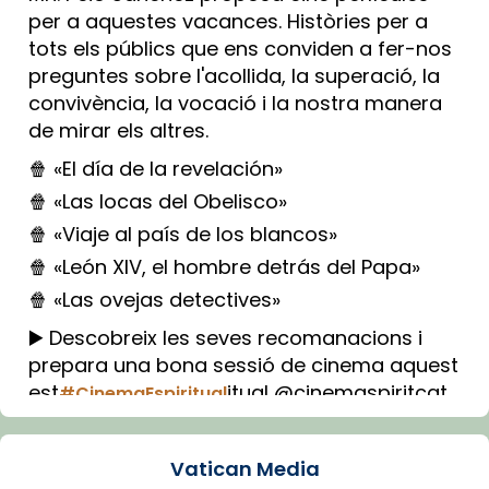
per a aquestes vacances. Històries per a
tots els públics que ens conviden a fer-nos
preguntes sobre l'acollida, la superació, la
convivència, la vocació i la nostra manera
de mirar els altres.
🍿 «El día de la revelación»
🍿 «Las locas del Obelisco»
🍿 «Viaje al país de los blancos»
🍿 «León XIV, el hombre detrás del Papa»
🍿 «Las ovejas detectives»
▶️ Descobreix les seves recomanacions i
prepara una bona sessió de cinema aquest
est
itual @cinemaspiritcat
#CinemaEspiritual
Imatge: Generada amb IA (OpenAI)
Video
Vatican Media