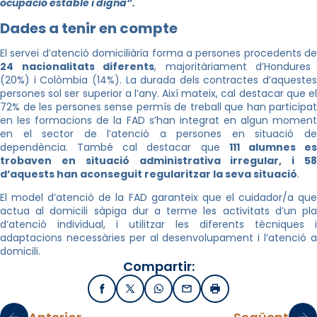
ocupació estable i digna”.
Dades a tenir en compte
El servei d’atenció domiciliària forma a persones procedents de
24 nacionalitats diferents
, majoritàriament d’Hondures
(20%) i Colòmbia (14%). La durada dels contractes d’aquestes
persones sol ser superior a l’any. Així mateix, cal destacar que el
72% de les persones sense permís de treball que han participat
en les formacions de la FAD s’han integrat en algun moment
en el sector de l’atenció a persones en situació de
dependència. També cal destacar que
111 alumnes e
trobaven en situació administrativa irregular, i 58
d’aquests han aconseguit regularitzar la seva situació
.
El model d’atenció de la FAD garanteix que el cuidador/a que
actua al domicili sàpiga dur a terme les activitats d’un pla
d’atenció individual, i utilitzar les diferents tècniques i
adaptacions necessàries per al desenvolupament i l’atenció a
domicili.
Compartir:
Facebook
X / Twitter
WhatsApp
Email
Imprimir