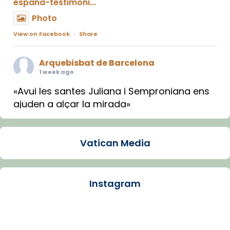
espana-testimoni...
Photo
View on Facebook
·
Share
Arquebisbat de Barcelona
1 week ago
«Avui les santes Juliana i Semproniana ens
ajuden a alçar la mirada»
Mons. Sergi Gordo, bisbe de Tortosa, ha
presidit aquest 27 de juliol la missa de Les
Vatican Media
Santes de Mataró.
🔗
tinyurl.com/cvu5jmbk
📸 J. Merino
Instagram
Photo
View on Facebook
·
Share