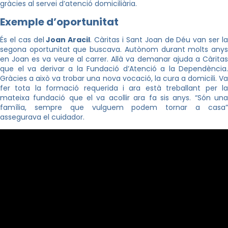
gràcies al servei d’atenció domiciliària.
Exemple d’oportunitat
És el cas del
Joan Aracil
. Càritas i Sant Joan de Déu van ser l
segona oportunitat que buscava. Autònom durant molts anys
en Joan es va veure al carrer. Allà va demanar ajuda a Càritas
que el va derivar a la Fundació d’Atenció a la Dependència.
Gràcies a això va trobar una nova vocació, la cura a domicili. Va
fer tota la formació requerida i ara està treballant per la
mateixa fundació que el va acollir ara fa sis anys. “Són una
família, sempre que vulguem podem tornar a casa”
assegurava el cuidador.