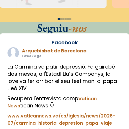
Seguiu
-nos
Facebook
Arquebisbat de Barcelona
1 week ago
La Carmina va patir depressió. Fa gairebé
dos mesos, a l'Estadi Lluís Companys, la
jove va fer arribar el seu testimoni al papa
Lleó XIV.
Recupera l'entrevista comp
Vatican
tican News 👇
News
www.vaticannews.va/es/iglesia/news/2026-
07/carmina-historia-depresion-papa-viaje-