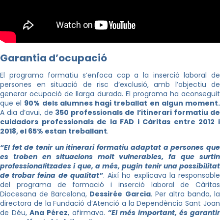
Garantia d’ocupació
El programa formatiu s’enfoca cap a la inserció laboral de
persones en situació de risc d’exclusió, amb l’objectiu de
generar ocupació de llarga durada. El programa ha aconseguit
que el
90% dels alumnes hagi treballat en algun moment
A dia d’avui, de
350 professionals de l’itinerari formatiu d
cuidadors professionals de la FAD i Càritas entre 2012 i
2018, el 65% estan treballant
.
“El fet de tenir un itinerari formatiu adaptat a persones que
es troben en situacions molt vulnerables, fa que surtin
professionalitzades i que, a més, pugin tenir una possibilitat
de trobar feina de qualitat”
. Així ho explicava la responsabl
del programa de formació i inserció laboral de Càritas
Diocesana de Barcelona,
Dessirée Garcia
. Per altra banda, la
directora de la Fundació d’Atenció a la Dependència Sant Joan
de Déu,
Ana Pérez
, afirmava.
“El més important, és garanti