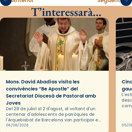
Anterior
Següent
T’interessarà…
Mons. David Abadías visita les
Cinc
convivències “Be Apostle” del
gaud
L'es
Secretariat Diocesà de Pastoral amb
desc
Joves
comp
Del 28 de juliol al 2 d'agost, al voltant d'un
deix
centenar d'adolescents de parròquies de
trav
l'Arquebisbat de Barcelona van participar en
les convivències Be Apostle, organitzades
06/08/2026
05/0
pel Secretariat Diocesà de Pastoral amb…