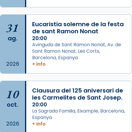
pontifici, amb orquestra i cor, i té una
duració aproximada de tres hores. Després,
processó (recuperada el 1972) al voltant
del temple amb les relíquies de les santes.
31
Eucaristia solemne de la festa
Des de 1985 hi participa també un grup de
de sant Ramon Nonat
ag.
diablesses amb música i ball propis. Festa
20:00
Avinguda de Sant Ramon Nonat, Av. de
gran a Mataró.
Sant Ramon Nonat, Les Corts,
«Si vols saber què és calor, ves per les
Barcelona, Espanya
Santes a Mataró»🥵.
2026
+ info
Photo
View on Facebook
·
Share
10
Clausura del 125 aniversari de
les Carmelites de Sant Josep.
Arquebisbat de Barcelona
oct.
20:00
2 weeks ago
La Sagrada Familia, Eixample, Barcelona,
Jaume, fill de Zebedeu, és juntament amb el
Espanya
seu germà Joan i Pere un dels que
2026
+ info
acompanyava més de prop Jesús.