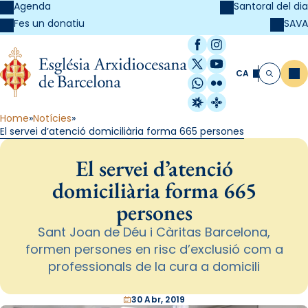
Agenda
Santoral del dia
SAVA
Fes un donatiu
Facebook
Instagram
X / Twitter
YouTube
CA
Me
Cerca
WhatsApp
Flickr
Radio Estel
Catalunya Cristi
Home
Notícies
El servei d’atenció domiciliària forma 665 persones
El servei d’atenció
domiciliària forma 665
persones
Sant Joan de Déu i Càritas Barcelona,
formen persones en risc d’exclusió com a
professionals de la cura a domicili
30 Abr, 2019