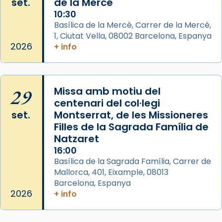
set.
de la Mercè
que les santes són filles de l’antiga Iluro.
10:30
Mataró en reivindicarà les relíquies fins que
Basílica de la Mercè, Carrer de la Mercè,
les aconseguirà el 1772. L’ofici que es canta
1, Ciutat Vella, 08002 Barcelona, Espanya
a la “Missa de les Santes” (“Missa de
2026
+ info
Glòria”) fou composta el 1848 per Mn.
Manuel Blanch, amb aire d’òpera
italianitzant; s’interpreta per privilegi
29
Missa amb motiu del
pontifici, amb orquestra i cor, i té una
centenari del col·legi
duració aproximada de tres hores. Després,
set.
Montserrat, de les Missioneres
processó (recuperada el 1972) al voltant
Filles de la Sagrada Família de
del temple amb les relíquies de les santes.
Natzaret
Des de 1985 hi participa també un grup de
16:00
diablesses amb música i ball propis. Festa
Basílica de la Sagrada Família, Carrer de
gran a Mataró.
Mallorca, 401, Eixample, 08013
Barcelona, Espanya
«Si vols saber què és calor, ves per les
2026
+ info
Santes a Mataró»🥵.
Photo