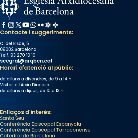
Facebook
Instagram
X / Twitter
YouTube
WhatsApp
Flickr
Radio Estel
Catalunya Cristiana
Contacte i suggeriments:
C. del Bisbe, 5
08002 Barcelona
Telf. 93 270 10 10
secgral@arqbcn.cat
Horari d'atenció al públic:
de dilluns a divendres, de 9 a 14 h.
Visites a l'Arxiu Diocesà:
de dilluns a dijous, de 10 a 13 h.
Enllaços d'interès:
Santa Seu
Conferència Episcopal Espanyola
Conferència Episcopal Tarraconense
Catedral de Barcelona