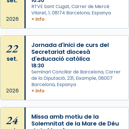
set.
10:30
concelebrat el bisbe auxiliar de Barcelona,
RTVE Sant Cugat, Carrer de Mercé
Mons. David Abadías.
Vilaret, 1, 08174 Barcelona, Espanya
2026
+ info
📸 Dr. G. Simón
Photo
View on Facebook
·
Share
22
Jornada d'inici de curs del
Secretariat diocesà
Arquebisbat de Barcelona
set.
d'educació catòlica
2 weeks ago
18:30
Seminari Conciliar de Barcelona, Carrer
Memòria de les santes Juliana i
de la Diputació, 231, Eixample, 08007
Semproniana, verges i màrtirs.
Barcelona, Espanya
Acompanyant la història de sant Cugat, a
2026
+ info
partir de l’Edat Mitjana sorgeix la tradició
que les santes Juliana (“relatiu a Júlia”) i
Semproniana (“relatiu a Semprònia =
24
Missa amb motiu de la
eterna”) són deixebles seves. I l’any 1667, el
Solemnitat de la Mare de Déu
frare Joan Gaspar Roig, afirma en una obra