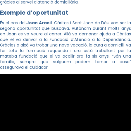
gràcies al servei d’atenció domiciliària.
Exemple d’oportunitat
És el cas del
Joan Aracil
. Càritas i Sant Joan de Déu van ser l
segona oportunitat que buscava. Autònom durant molts anys
en Joan es va veure al carrer. Allà va demanar ajuda a Càritas
que el va derivar a la Fundació d’Atenció a la Dependència.
Gràcies a això va trobar una nova vocació, la cura a domicili. Va
fer tota la formació requerida i ara està treballant per la
mateixa fundació que el va acollir ara fa sis anys. “Són una
família, sempre que vulguem podem tornar a casa”
assegurava el cuidador.