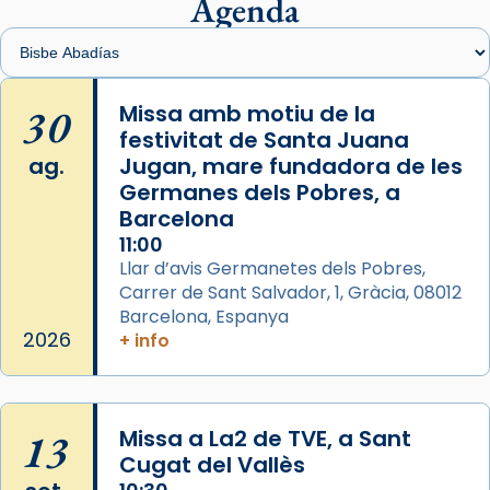
presidit aquest 27 de juliol la missa de Les
Agenda
Santes de Mataró.
🔗
tinyurl.com/cvu5jmbk
📸 J. Merino
30
Missa amb motiu de la
festivitat de Santa Juana
Photo
ag.
Jugan, mare fundadora de les
View on Facebook
·
Share
Germanes dels Pobres, a
Barcelona
Arquebisbat de Barcelona
is at Catedral
11:00
de Barcelona.
Llar d’avis Germanetes dels Pobres,
2 weeks ago
Carrer de Sant Salvador, 1, Gràcia, 08012
Aquest dilluns, 27 de juliol, ha tingut lloc la
Barcelona, Espanya
missa d’acció de gràcies en agraïment al
2026
+ info
comitè organitzador de la visita apostòlica
del Sant Pare Lleó XIV a Barcelona, i als
col·laboradors, a la Catedral de Barcelona.
13
Missa a La2 de TVE, a Sant
L’arquebisbe de Barcelona, el cardenal Joan
Cugat del Vallès
Josep Omella, ha presidit la missa i l’ha