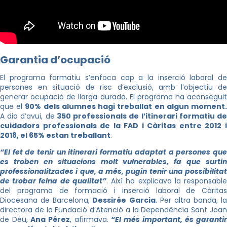
Garantia d’ocupació
El programa formatiu s’enfoca cap a la inserció laboral de
persones en situació de risc d’exclusió, amb l’objectiu de
generar ocupació de llarga durada. El programa ha aconseguit
que el
90% dels alumnes hagi treballat en algun moment
A dia d’avui, de
350 professionals de l’itinerari formatiu d
cuidadors professionals de la FAD i Càritas entre 2012 i
2018, el 65% estan treballant
.
“El fet de tenir un itinerari formatiu adaptat a persones que
es troben en situacions molt vulnerables, fa que surtin
professionalitzades i que, a més, pugin tenir una possibilitat
de trobar feina de qualitat”
. Així ho explicava la responsabl
del programa de formació i inserció laboral de Càritas
Diocesana de Barcelona,
Dessirée Garcia
. Per altra banda, la
directora de la Fundació d’Atenció a la Dependència Sant Joan
de Déu,
Ana Pérez
, afirmava.
“El més important, és garanti