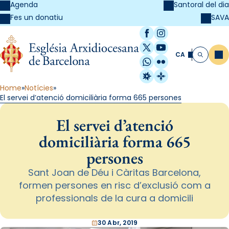
Agenda
Santoral del dia
SAVA
Fes un donatiu
Facebook
Instagram
X / Twitter
YouTube
CA
Me
Cerca
WhatsApp
Flickr
Radio Estel
Catalunya Cristi
Home
Notícies
El servei d’atenció domiciliària forma 665 persones
El servei d’atenció
domiciliària forma 665
persones
Sant Joan de Déu i Càritas Barcelona,
formen persones en risc d’exclusió com a
professionals de la cura a domicili
30 Abr, 2019