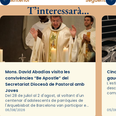
Anterior
Següent
T’interessarà…
Mons. David Abadías visita les
Cinc
convivències “Be Apostle” del
gaud
L'es
Secretariat Diocesà de Pastoral amb
desc
Joves
comp
Del 28 de juliol al 2 d'agost, al voltant d'un
deix
centenar d'adolescents de parròquies de
trav
l'Arquebisbat de Barcelona van participar en
les convivències Be Apostle, organitzades
06/08/2026
05/0
pel Secretariat Diocesà de Pastoral amb…