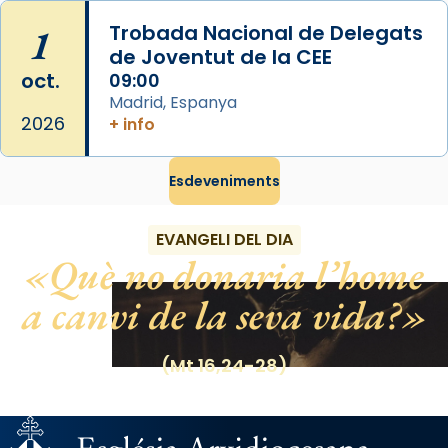
View on Facebook
·
Share
1
Trobada Nacional de Delegats
de Joventut de la CEE
oct.
09:00
Madrid, Espanya
2026
+ info
Esdeveniments
EVANGELI DEL DIA
Què no donaria l’home
a canvi de la seva vida?
(Mt 16,24-28)