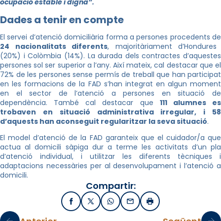
ocupació estable i digna”.
Dades a tenir en compte
El servei d’atenció domiciliària forma a persones procedents de
24 nacionalitats diferents
, majoritàriament d’Hondures
(20%) i Colòmbia (14%). La durada dels contractes d’aquestes
persones sol ser superior a l’any. Així mateix, cal destacar que el
72% de les persones sense permís de treball que han participat
en les formacions de la FAD s’han integrat en algun moment
en el sector de l’atenció a persones en situació de
dependència. També cal destacar que
111 alumnes e
trobaven en situació administrativa irregular, i 58
d’aquests han aconseguit regularitzar la seva situació
.
El model d’atenció de la FAD garanteix que el cuidador/a que
actua al domicili sàpiga dur a terme les activitats d’un pla
d’atenció individual, i utilitzar les diferents tècniques i
adaptacions necessàries per al desenvolupament i l’atenció a
domicili.
Compartir:
Facebook
X / Twitter
WhatsApp
Email
Imprimir