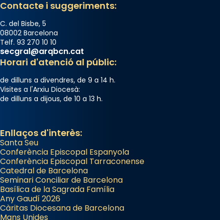
Contacte i suggeriments:
📸 Dr. G. Simón
C. del Bisbe, 5
Photo
08002 Barcelona
Telf. 93 270 10 10
View on Facebook
·
Share
secgral@arqbcn.cat
Horari d'atenció al públic:
Arquebisbat de Barcelona
de dilluns a divendres, de 9 a 14 h.
2 weeks ago
Visites a l'Arxiu Diocesà:
de dilluns a dijous, de 10 a 13 h.
Memòria de les santes Juliana i
Semproniana, verges i màrtirs.
Acompanyant la història de sant Cugat, a
Enllaços d'interès:
Santa Seu
partir de l’Edat Mitjana sorgeix la tradició
Conferència Episcopal Espanyola
que les santes Juliana (“relatiu a Júlia”) i
Conferència Episcopal Tarraconense
Semproniana (“relatiu a Semprònia =
Catedral de Barcelona
eterna”) són deixebles seves. I l’any 1667, el
Seminari Conciliar de Barcelona
Basílica de la Sagrada Família
frare Joan Gaspar Roig, afirma en una obra
Any Gaudí 2026
que les santes són filles de l’antiga Iluro.
Càritas Diocesana de Barcelona
Mataró en reivindicarà les relíquies fins que
Mans Unides