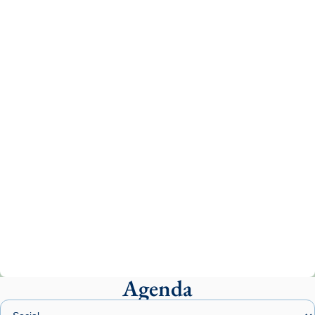
Recupera l'entrevista comp
Vatican
tican News 👇
News
www.vaticannews.va/es/iglesia/news/2026-
07/carmina-historia-depresion-papa-viaje-
espana-testimoni...
Photo
View on Facebook
·
Share
Arquebisbat de Barcelona
2 weeks ago
«Avui les santes Juliana i Semproniana ens
ajuden a alçar la mirada»
Mons. Sergi Gordo, bisbe de Tortosa, ha
presidit aquest 27 de juliol la missa de Les
Agenda
Santes de Mataró.