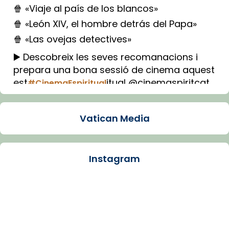
🍿 «Viaje al país de los blancos»
🍿 «León XIV, el hombre detrás del Papa»
🍿 «Las ovejas detectives»
▶️ Descobreix les seves recomanacions i
prepara una bona sessió de cinema aquest
est
itual @cinemaspiritcat
#CinemaEspiritual
Imatge: Generada amb IA (OpenAI)
Video
Vatican Media
View on Facebook
·
Share
Instagram
Arquebisbat de Barcelona
1 week ago
La Carmina va patir depressió. Fa gairebé
dos mesos, a l'Estadi Lluís Companys, la
jove va fer arribar el seu testimoni al papa
Lleó XIV.