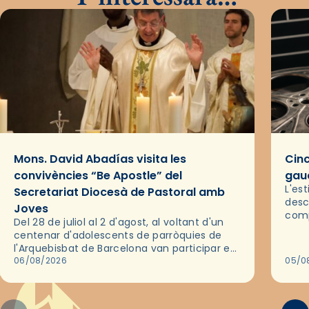
Mons. David Abadías visita les
Cinc
convivències “Be Apostle” del
gaud
L'es
Secretariat Diocesà de Pastoral amb
desc
Joves
comp
Del 28 de juliol al 2 d'agost, al voltant d'un
deix
centenar d'adolescents de parròquies de
trav
l'Arquebisbat de Barcelona van participar en
les convivències Be Apostle, organitzades
06/08/2026
05/0
pel Secretariat Diocesà de Pastoral amb…