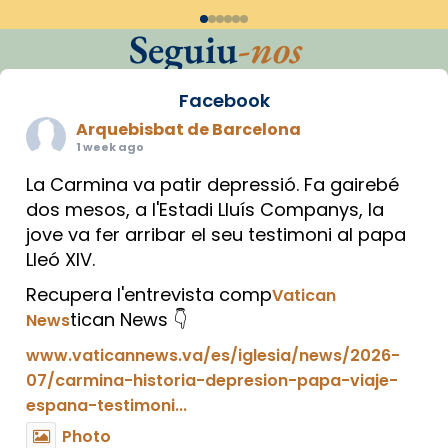
Seguiu
-nos
Facebook
Arquebisbat de Barcelona
1 week ago
La Carmina va patir depressió. Fa gairebé
dos mesos, a l'Estadi Lluís Companys, la
jove va fer arribar el seu testimoni al papa
Lleó XIV.
Recupera l'entrevista comp
Vatican
tican News 👇
News
www.vaticannews.va/es/iglesia/news/2026-
07/carmina-historia-depresion-papa-viaje-
espana-testimoni...
Photo