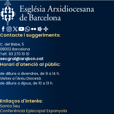
Facebook
Instagram
X / Twitter
YouTube
WhatsApp
Flickr
Radio Estel
Catalunya Cristiana
Contacte i suggeriments:
C. del Bisbe, 5
08002 Barcelona
Telf. 93 270 10 10
secgral@arqbcn.cat
Horari d'atenció al públic:
de dilluns a divendres, de 9 a 14 h.
Visites a l'Arxiu Diocesà:
de dilluns a dijous, de 10 a 13 h.
Enllaços d'interès:
Santa Seu
Conferència Episcopal Espanyola