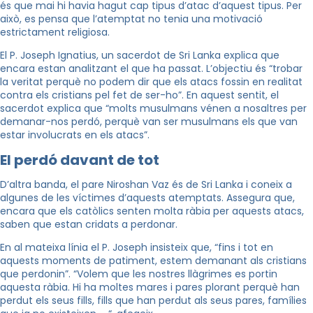
és que mai hi havia hagut cap tipus d’atac d’aquest tipus. Per
això, es pensa que l’atemptat no tenia una motivació
estrictament religiosa.
El P. Joseph Ignatius, un sacerdot de Sri Lanka explica que
encara estan analitzant el que ha passat. L’objectiu és “trobar
la veritat perquè no podem dir que els atacs fossin en realitat
contra els cristians pel fet de ser-ho”. En aquest sentit, el
sacerdot explica que “molts musulmans vénen a nosaltres per
demanar-nos perdó, perquè van ser musulmans els que van
estar involucrats en els atacs”.
El perdó davant de tot
D’altra banda, el pare Niroshan Vaz és de Sri Lanka i coneix a
algunes de les víctimes d’aquests atemptats. Assegura que,
encara que els catòlics senten molta ràbia per aquests atacs,
saben que estan cridats a perdonar.
En al mateixa línia el P. Joseph insisteix que, “fins i tot en
aquests moments de patiment, estem demanant als cristians
que perdonin”. “Volem que les nostres llàgrimes es portin
aquesta ràbia. Hi ha moltes mares i pares plorant perquè han
perdut els seus fills, fills que han perdut als seus pares, famílies