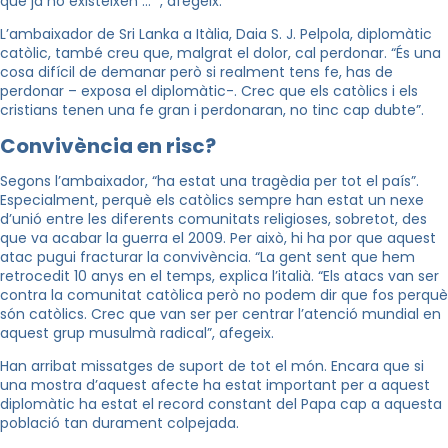
que ja no existeixen … “, afegeix.
L’ambaixador de Sri Lanka a Itàlia, Daia S. J. Pelpola, diplomàtic
catòlic, també creu que, malgrat el dolor, cal perdonar. “És una
cosa difícil de demanar però si realment tens fe, has de
perdonar – exposa el diplomàtic-. Crec que els catòlics i els
cristians tenen una fe gran i perdonaran, no tinc cap dubte”.
Convivència en risc?
Segons l’ambaixador, “ha estat una tragèdia per tot el país”.
Especialment, perquè els catòlics sempre han estat un nexe
d’unió entre les diferents comunitats religioses, sobretot, des
que va acabar la guerra el 2009. Per això, hi ha por que aquest
atac pugui fracturar la convivència. “La gent sent que hem
retrocedit 10 anys en el temps, explica l’italià. “Els atacs van ser
contra la comunitat catòlica però no podem dir que fos perquè
són catòlics. Crec que van ser per centrar l’atenció mundial en
aquest grup musulmà radical”, afegeix.
Han arribat missatges de suport de tot el món. Encara que si
una mostra d’aquest afecte ha estat important per a aquest
diplomàtic ha estat el record constant del Papa cap a aquesta
població tan durament colpejada.