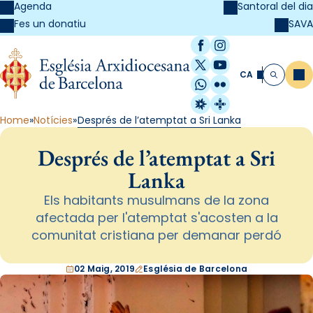
Agenda
Santoral del dia
SAVA
Fes un donatiu
Facebook
Instagram
X / Twitter
YouTube
CA
Me
Cerca
WhatsApp
Flickr
Radio Estel
Catalunya Cristi
Home
Notícies
Després de l’atemptat a Sri Lanka
Després de l’atemptat a Sri
Lanka
Els habitants musulmans de la zona
afectada per l'atemptat s'acosten a la
comunitat cristiana per demanar perdó
02 Maig, 2019
Església de Barcelona