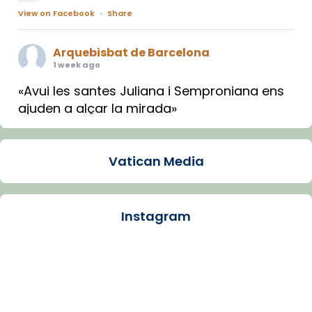
View on Facebook
·
Share
Arquebisbat de Barcelona
1 week ago
«Avui les santes Juliana i Semproniana ens
ajuden a alçar la mirada»
Mons. Sergi Gordo, bisbe de Tortosa, ha
presidit aquest 27 de juliol la missa de Les
Vatican Media
Santes de Mataró.
🔗
tinyurl.com/cvu5jmbk
📸 J. Merino
Instagram
Photo
View on Facebook
·
Share
Arquebisbat de Barcelona
is at Catedral
de Barcelona.