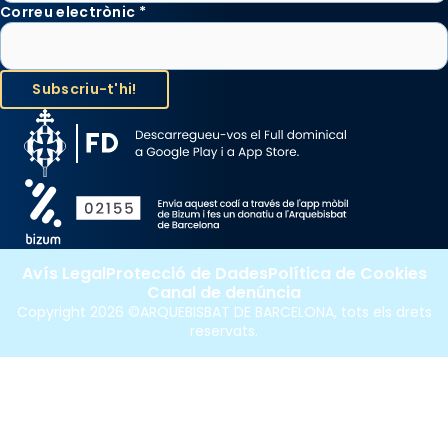
Correu electrònic
*
Avís Legal
Protecció de Dades
Política de Cookies
Canal de denúncia
Copyright 2026 ©ARQUEBISBAT DE BARCELONA, tots els drets
reservats.