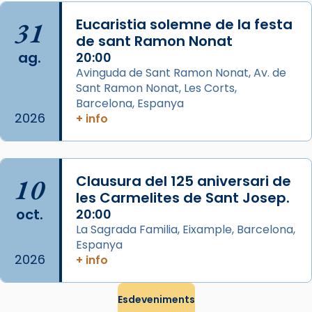
processó (recuperada el 1972) al voltant
del temple amb les relíquies de les santes.
31
Eucaristia solemne de la festa
Des de 1985 hi participa també un grup de
de sant Ramon Nonat
ag.
diablesses amb música i ball propis. Festa
20:00
Avinguda de Sant Ramon Nonat, Av. de
gran a Mataró.
Sant Ramon Nonat, Les Corts,
«Si vols saber què és calor, ves per les
Barcelona, Espanya
Santes a Mataró»🥵.
2026
+ info
Photo
View on Facebook
·
Share
10
Clausura del 125 aniversari de
les Carmelites de Sant Josep.
Arquebisbat de Barcelona
oct.
20:00
2 weeks ago
La Sagrada Familia, Eixample, Barcelona,
Jaume, fill de Zebedeu, és juntament amb el
Espanya
seu germà Joan i Pere un dels que
2026
+ info
acompanyava més de prop Jesús.
Segons el llibre dels Fets (12,2) fou el primer
Esdeveniments