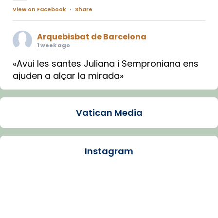
View on Facebook
·
Share
Arquebisbat de Barcelona
1 week ago
«Avui les santes Juliana i Semproniana ens
ajuden a alçar la mirada»
Mons. Sergi Gordo, bisbe de Tortosa, ha
presidit aquest 27 de juliol la missa de Les
Vatican Media
Santes de Mataró.
🔗
tinyurl.com/cvu5jmbk
📸 J. Merino
Instagram
Photo
View on Facebook
·
Share
Arquebisbat de Barcelona
is at Catedral
de Barcelona.