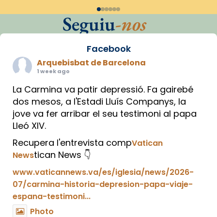
Seguiu
-nos
Facebook
Arquebisbat de Barcelona
1 week ago
La Carmina va patir depressió. Fa gairebé
dos mesos, a l'Estadi Lluís Companys, la
jove va fer arribar el seu testimoni al papa
Lleó XIV.
Recupera l'entrevista comp
Vatican
tican News 👇
News
www.vaticannews.va/es/iglesia/news/2026-
07/carmina-historia-depresion-papa-viaje-
espana-testimoni...
Photo