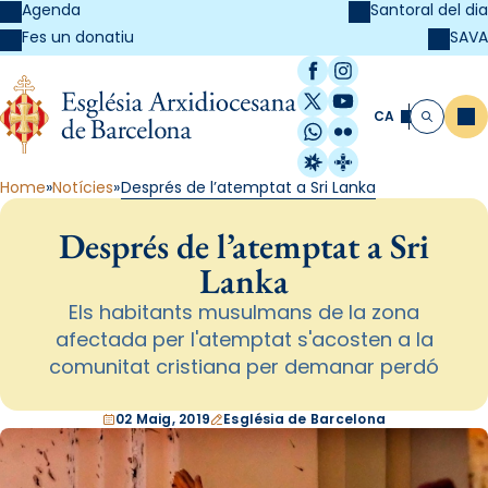
Agenda
Santoral del dia
SAVA
Fes un donatiu
Facebook
Instagram
X / Twitter
YouTube
CA
Me
Cerca
WhatsApp
Flickr
Radio Estel
Catalunya Cristi
Home
Notícies
Després de l’atemptat a Sri Lanka
Després de l’atemptat a Sri
Lanka
Els habitants musulmans de la zona
afectada per l'atemptat s'acosten a la
comunitat cristiana per demanar perdó
02 Maig, 2019
Església de Barcelona