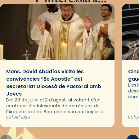
Mons. David Abadías visita les
Cinc
convivències “Be Apostle” del
gaud
L'es
Secretariat Diocesà de Pastoral amb
desc
Joves
comp
Del 28 de juliol al 2 d'agost, al voltant d'un
deix
centenar d'adolescents de parròquies de
trav
l'Arquebisbat de Barcelona van participar en
les convivències Be Apostle, organitzades
06/08/2026
05/0
pel Secretariat Diocesà de Pastoral amb…