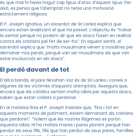
és que mai hi havia hagut cap tipus d’atac d’aquest tipus. Per
això, es pensa que l’atemptat no tenia una motivació
estrictament religiosa.
El P. Joseph Ignatius, un sacerdot de Sri Lanka explica que
encara estan analitzant el que ha passat. L’objectiu és “trobar
la veritat perquè no podem dir que els atacs fossin en realitat
contra els cristians pel fet de ser-ho”. En aquest sentit, el
sacerdot explica que “molts musulmans vénen a nosaltres per
demanar-nos perdó, perquè van ser musulmans els que van
estar involucrats en els atacs”.
El perdó davant de tot
D’altra banda, el pare Niroshan Vaz és de Sri Lanka i coneix a
algunes de les víctimes d’aquests atemptats. Assegura que,
encara que els catòlics senten molta ràbia per aquests atacs,
saben que estan cridats a perdonar.
En al mateixa línia el P. Joseph insisteix que, “fins i tot en
aquests moments de patiment, estem demanant als cristians
que perdonin”. “Volem que les nostres llàgrimes es portin
aquesta ràbia. Hi ha moltes mares i pares plorant perquè han
perdut els seus fills, fills que han perdut als seus pares, famílies