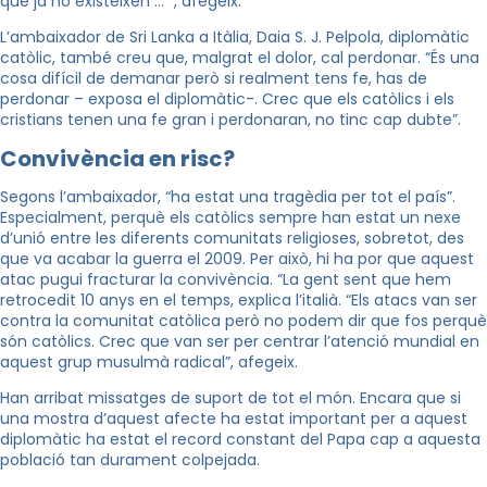
que ja no existeixen … “, afegeix.
L’ambaixador de Sri Lanka a Itàlia, Daia S. J. Pelpola, diplomàtic
catòlic, també creu que, malgrat el dolor, cal perdonar. “És una
cosa difícil de demanar però si realment tens fe, has de
perdonar – exposa el diplomàtic-. Crec que els catòlics i els
cristians tenen una fe gran i perdonaran, no tinc cap dubte”.
Convivència en risc?
Segons l’ambaixador, “ha estat una tragèdia per tot el país”.
Especialment, perquè els catòlics sempre han estat un nexe
d’unió entre les diferents comunitats religioses, sobretot, des
que va acabar la guerra el 2009. Per això, hi ha por que aquest
atac pugui fracturar la convivència. “La gent sent que hem
retrocedit 10 anys en el temps, explica l’italià. “Els atacs van ser
contra la comunitat catòlica però no podem dir que fos perquè
són catòlics. Crec que van ser per centrar l’atenció mundial en
aquest grup musulmà radical”, afegeix.
Han arribat missatges de suport de tot el món. Encara que si
una mostra d’aquest afecte ha estat important per a aquest
diplomàtic ha estat el record constant del Papa cap a aquesta
població tan durament colpejada.