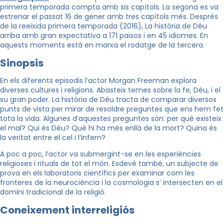
primera temporada compta amb sis capítols. La segona es va
estrenar el passat 16 de gener amb tres capítols més.
Després
de la reeixida primera temporada (2016), La història de Déu
arriba amb gran expectativa a 171 països i en 45 idiomes.
En
aquests moments està en marxa el rodatge de la tercera.
Sinopsis
En els diferents episodis l’actor Morgan Freeman explora
diverses cultures i religions. Abasteix temes sobre la fe, Déu, i el
su gran poder. La història de Déu tracta de comparar diversos
punts de vista per mirar de resoldre preguntes que ens hem fet
tota la vida. Algunes d’aquestes preguntes són: per què existeix
el mal? Qui és Déu? Què hi ha més enllà de la mort? Quina és
la veritat entre el cel i l’infern?
A poc a poc, l’actor va submergint-se en les experiències
religioses i rituals de tot el món. Esdevé també, un subjecte de
prova en els laboratoris científics per examinar com les
fronteres de la neurociència i la cosmologia s’ intersecten en el
domini tradicional de la religió.
Coneixement interreligiós