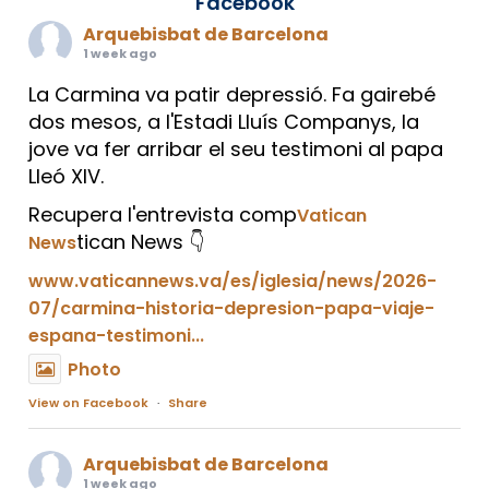
Facebook
Arquebisbat de Barcelona
1 week ago
La Carmina va patir depressió. Fa gairebé
dos mesos, a l'Estadi Lluís Companys, la
jove va fer arribar el seu testimoni al papa
Lleó XIV.
Recupera l'entrevista comp
Vatican
tican News 👇
News
www.vaticannews.va/es/iglesia/news/2026-
07/carmina-historia-depresion-papa-viaje-
espana-testimoni...
Photo
View on Facebook
·
Share
Arquebisbat de Barcelona
1 week ago