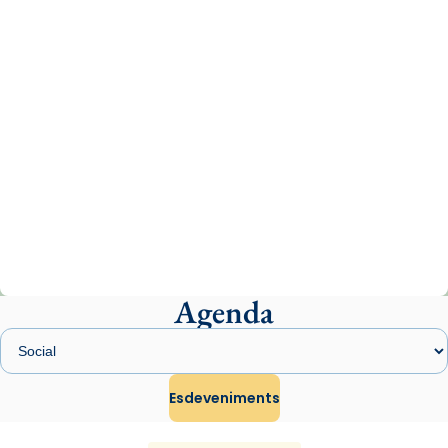
comitè organitzador de la visita apostòlica
del Sant Pare Lleó XIV a Barcelona, i als
col·laboradors, a la Catedral de Barcelona.
L’arquebisbe de Barcelona, el cardenal Joan
Josep Omella, ha presidit la missa i l’ha
concelebrat el bisbe auxiliar de Barcelona,
Mons. David Abadías.
📸 Dr. G. Simón
Photo
View on Facebook
·
Share
Agenda
Arquebisbat de Barcelona
2 weeks ago
Memòria de les santes Juliana i
Semproniana, verges i màrtirs.
Esdeveniments
Acompanyant la història de sant Cugat, a