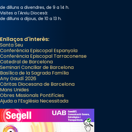
gran a Mataró.
de dilluns a divendres, de 9 a 14 h.
«Si vols saber què és calor, ves per les
Visites a l'Arxiu Diocesà:
de dilluns a dijous, de 10 a 13 h.
Santes a Mataró»🥵.
Photo
Enllaços d'interès:
View on Facebook
·
Share
Santa Seu
Conferència Episcopal Espanyola
Arquebisbat de Barcelona
Conferència Episcopal Tarraconense
Catedral de Barcelona
2 weeks ago
Seminari Conciliar de Barcelona
Jaume, fill de Zebedeu, és juntament amb el
Basílica de la Sagrada Família
Any Gaudí 2026
seu germà Joan i Pere un dels que
Càritas Diocesana de Barcelona
acompanyava més de prop Jesús.
Mans Unides
Obres Missionals Pontifícies
Segons el llibre dels Fets (12,2) fou el primer
Ajuda a l’Església Necessitada
apòstol màrtir, decapitat a Jerusalem per
Herodes Agripa (vers l'any 44).
Patró de Galícia, després de les invasions
musulmanes fou venerat com a patró dels