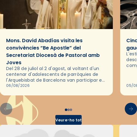
Mons. David Abadías visita les
Cinc
convivències “Be Apostle” del
gaud
L'es
Secretariat Diocesà de Pastoral amb
desc
Joves
comp
Del 28 de juliol al 2 d'agost, al voltant d'un
deix
centenar d'adolescents de parròquies de
trav
l'Arquebisbat de Barcelona van participar en
les convivències Be Apostle, organitzades
06/08/2026
05/0
pel Secretariat Diocesà de Pastoral amb…
Veure-ho tot