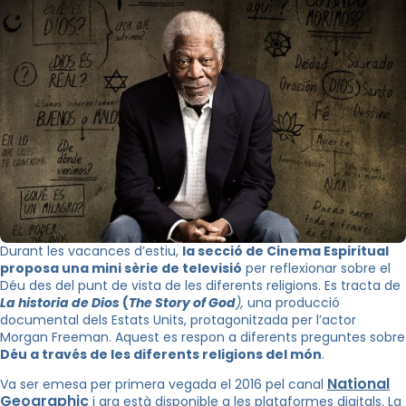
Durant les vacances d’estiu,
la secció de Cinema Espiritual
proposa una mini sèrie de televisió
per reflexionar sobre el
Déu des del punt de vista de les diferents religions. Es tracta de
La historia de Dios
(
The Story of God
),
una producció
documental dels Estats Units, protagonitzada per l’actor
Morgan Freeman. Aquest es respon a diferents preguntes sobre
Déu a través de les diferents religions del món
.
National
Va ser emesa per primera vegada el 2016 pel canal
Geographic
i ara està disponible a les plataformes digitals. La