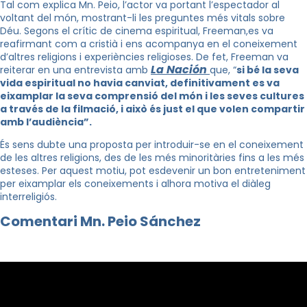
Tal com explica Mn. Peio, l’actor va portant l’espectador al
voltant del món, mostrant-li les preguntes més vitals sobre
Déu. Segons el crític de cinema espiritual, Freeman,es va
reafirmant com a cristià i ens acompanya en el coneixement
d’altres religions i experiències religioses. De fet, Freeman va
La Nación
reiterar en una entrevista amb
que, “
si bé la seva
vida espiritual no havia canviat, definitivament es va
eixamplar la seva comprensió del món i les seves cultures
a través de la filmació, i això és just el que volen compartir
amb l’audiència”.
És sens dubte una proposta per introduir-se en el coneixement
de les altres religions, des de les més minoritàries fins a les més
esteses. Per aquest motiu, pot esdevenir un bon entreteniment
per eixamplar els coneixements i alhora motiva el diàleg
interreligiós.
Comentari Mn. Peio Sánchez