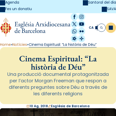
Agenda
Santoral del dia
SAVA
Fes un donatiu
Facebook
Instagram
X / Twitter
YouTube
CA
Me
Cerca
WhatsApp
Flickr
Radio Estel
Catalunya Cristi
Home
Notícies
Cinema Espiritual: “La història de Déu”
Cinema Espiritual: “La
història de Déu”
Una producció documental protagonitzada
per l’actor Morgan Freeman que respon a
diferents preguntes sobre Déu a través de
les diferents religions
10 Ag, 2018
Església de Barcelona