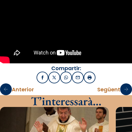
Compartir:
Facebook
X / Twitter
WhatsApp
Email
Imprimir
Anterior
Següent
T’interessarà…