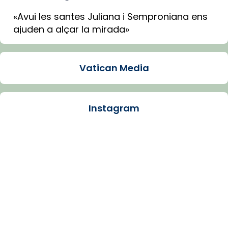
«Avui les santes Juliana i Semproniana ens
ajuden a alçar la mirada»
Mons. Sergi Gordo, bisbe de Tortosa, ha
presidit aquest 27 de juliol la missa de Les
Vatican Media
Santes de Mataró.
🔗
tinyurl.com/cvu5jmbk
📸 J. Merino
Instagram
Photo
View on Facebook
·
Share
Arquebisbat de Barcelona
is at Catedral
de Barcelona.
1 week ago
Aquest dilluns, 27 de juliol, ha tingut lloc la
missa d’acció de gràcies en agraïment al