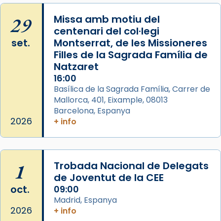
Regnes castellans i més tard de tota
29
Missa amb motiu del
Espanya.
centenari del col·legi
El seu sepulcre a Compostela fou un gran
set.
Montserrat, de les Missioneres
centre de peregrinacions medievals de tot
Filles de la Sagrada Família de
el món cristià, després de Roma i terra
Natzaret
Santa.
16:00
Basílica de la Sagrada Família, Carrer de
«A Raïms de Sant Jaume, raïms aigualits;
Mallorca, 401, Eixample, 08013
raïms de setembre te'n llepes els dits»,
Barcelona, Espanya
segons una dita popular.
2026
+ info
Photo
View on Facebook
·
Share
1
Trobada Nacional de Delegats
de Joventut de la CEE
oct.
09:00
Madrid, Espanya
2026
+ info