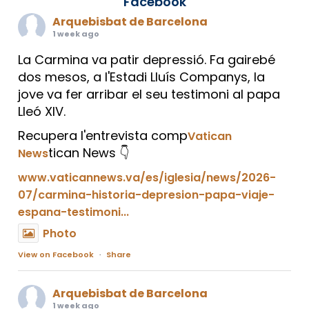
Facebook
Arquebisbat de Barcelona
1 week ago
La Carmina va patir depressió. Fa gairebé
dos mesos, a l'Estadi Lluís Companys, la
jove va fer arribar el seu testimoni al papa
Lleó XIV.
Recupera l'entrevista comp
Vatican
tican News 👇
News
www.vaticannews.va/es/iglesia/news/2026-
07/carmina-historia-depresion-papa-viaje-
espana-testimoni...
Photo
View on Facebook
·
Share
Arquebisbat de Barcelona
1 week ago