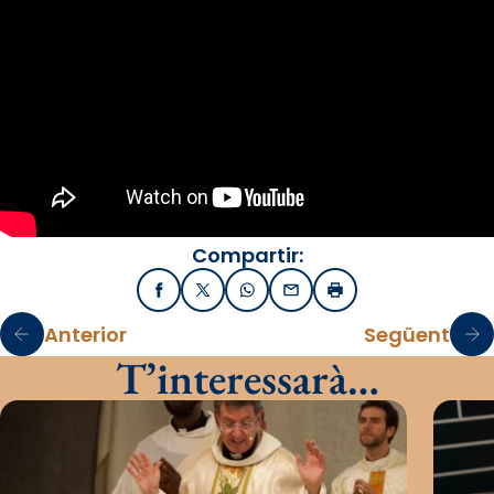
Compartir:
Facebook
X / Twitter
WhatsApp
Email
Imprimir
Anterior
Següent
T’interessarà…