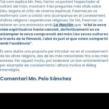
Tal com explica Mn. Peio, l’actor va portant l’espectador al
voltant del món, mostrant-li les preguntes més vitals sobre
Déu. Segons el crític de cinema espiritual, Freeman,es va
reafirmant com a cristià i ens acompanya en el coneixement
d’altres religions i experiències religioses. De fet, Freeman va
La Nación
reiterar en una entrevista amb
que, “
si bé la seva
vida espiritual no havia canviat, definitivament es va
eixamplar la seva comprensió del món i les seves cultures
a través de la filmació, i això és just el que volen compartir
amb l’audiència”.
És sens dubte una proposta per introduir-se en el coneixement
de les altres religions, des de les més minoritàries fins a les més
esteses. Per aquest motiu, pot esdevenir un bon entreteniment
per eixamplar els coneixements i alhora motiva el diàleg
interreligiós.
Comentari Mn. Peio Sánchez