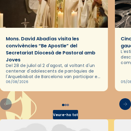
Mons. David Abadías visita les
Cinc
convivències “Be Apostle” del
gaud
L'es
Secretariat Diocesà de Pastoral amb
desc
Joves
comp
Del 28 de juliol al 2 d'agost, al voltant d'un
deix
centenar d'adolescents de parròquies de
trav
l'Arquebisbat de Barcelona van participar en
les convivències Be Apostle, organitzades
06/08/2026
05/0
pel Secretariat Diocesà de Pastoral amb…
Veure-ho tot