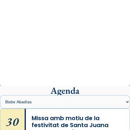
comitè organitzador de la visita apostòlica
del Sant Pare Lleó XIV a Barcelona, i als
col·laboradors, a la Catedral de Barcelona.
L’arquebisbe de Barcelona, el cardenal Joan
Josep Omella, ha presidit la missa i l’ha
concelebrat el bisbe auxiliar de Barcelona,
Mons. David Abadías.
📸 Dr. G. Simón
Photo
View on Facebook
·
Share
Agenda
Arquebisbat de Barcelona
2 weeks ago
Memòria de les santes Juliana i
Semproniana, verges i màrtirs.
30
Missa amb motiu de la
festivitat de Santa Juana
Acompanyant la història de sant Cugat, a