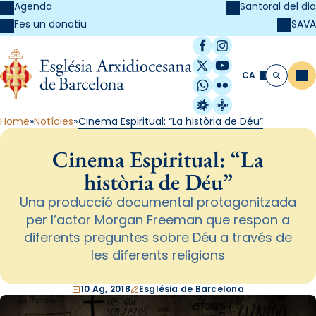
Agenda
Santoral del dia
SAVA
Fes un donatiu
Facebook
Instagram
X / Twitter
YouTube
CA
Me
Cerca
WhatsApp
Flickr
Radio Estel
Catalunya Cristi
Home
Notícies
Cinema Espiritual: “La història de Déu”
Cinema Espiritual: “La
història de Déu”
Una producció documental protagonitzada
per l’actor Morgan Freeman que respon a
diferents preguntes sobre Déu a través de
les diferents religions
10 Ag, 2018
Església de Barcelona