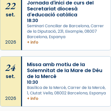
22
gran a Mataró.
Jornada d'inici de curs del
Secretariat diocesà
«Si vols saber què és calor, ves per les
set.
d'educació catòlica
Santes a Mataró»🥵.
18:30
Photo
Seminari Conciliar de Barcelona, Carrer
de la Diputació, 231, Eixample, 08007
View on Facebook
·
Share
Barcelona, Espanya
2026
+ info
Arquebisbat de Barcelona
2 weeks ago
Jaume, fill de Zebedeu, és juntament amb el
24
Missa amb motiu de la
seu germà Joan i Pere un dels que
Solemnitat de la Mare de Déu
acompanyava més de prop Jesús.
set.
de la Mercè
Segons el llibre dels Fets (12,2) fou el primer
10:30
apòstol màrtir, decapitat a Jerusalem per
Basílica de la Mercè, Carrer de la Mercè,
1, Ciutat Vella, 08002 Barcelona, Espanya
Herodes Agripa (vers l'any 44).
2026
+ info
Patró de Galícia, després de les invasions
musulmanes fou venerat com a patró dels