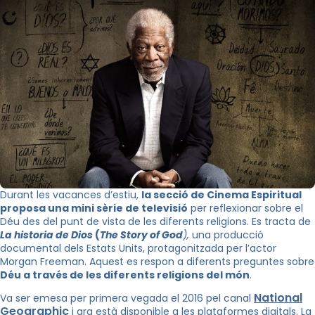
Durant les vacances d’estiu,
la secció de Cinema Espiritual
proposa una mini sèrie de televisió
per reflexionar sobre el
Déu des del punt de vista de les diferents religions. Es tracta de
La historia de Dios
(
The Story of God
),
una producció
documental dels Estats Units, protagonitzada per l’actor
Morgan Freeman. Aquest es respon a diferents preguntes sobre
Déu a través de les diferents religions del món
.
National
Va ser emesa per primera vegada el 2016 pel canal
Geographic
i ara està disponible a les plataformes digitals. La