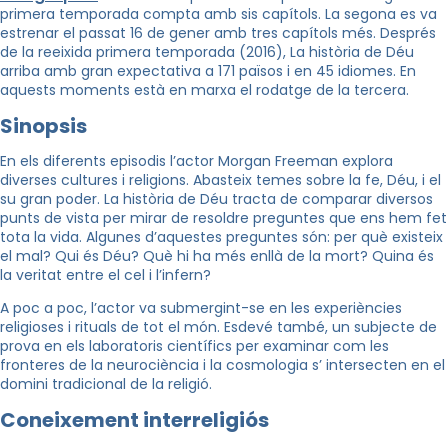
primera temporada compta amb sis capítols. La segona es va
estrenar el passat 16 de gener amb tres capítols més.
Després
de la reeixida primera temporada (2016), La història de Déu
arriba amb gran expectativa a 171 països i en 45 idiomes.
En
aquests moments està en marxa el rodatge de la tercera.
Sinopsis
En els diferents episodis l’actor Morgan Freeman explora
diverses cultures i religions. Abasteix temes sobre la fe, Déu, i el
su gran poder. La història de Déu tracta de comparar diversos
punts de vista per mirar de resoldre preguntes que ens hem fet
tota la vida. Algunes d’aquestes preguntes són: per què existeix
el mal? Qui és Déu? Què hi ha més enllà de la mort? Quina és
la veritat entre el cel i l’infern?
A poc a poc, l’actor va submergint-se en les experiències
religioses i rituals de tot el món. Esdevé també, un subjecte de
prova en els laboratoris científics per examinar com les
fronteres de la neurociència i la cosmologia s’ intersecten en el
domini tradicional de la religió.
Coneixement interreligiós