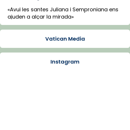
«Avui les santes Juliana i Semproniana ens
ajuden a alçar la mirada»
Mons. Sergi Gordo, bisbe de Tortosa, ha
presidit aquest 27 de juliol la missa de Les
Vatican Media
Santes de Mataró.
🔗
tinyurl.com/cvu5jmbk
📸 J. Merino
Instagram
Photo
View on Facebook
·
Share
Arquebisbat de Barcelona
is at Catedral
de Barcelona.
1 week ago
Aquest dilluns, 27 de juliol, ha tingut lloc la
missa d’acció de gràcies en agraïment al