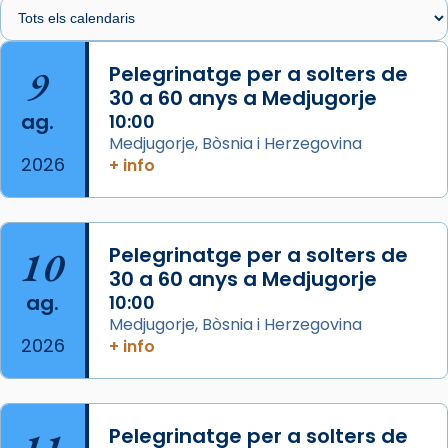
🔗
tinyurl.com/cvu5jmbk
📸 J. Merino
9
Pelegrinatge per a solters de
30 a 60 anys a Medjugorje
Photo
ag.
10:00
View on Facebook
·
Share
Medjugorje, Bòsnia i Herzegovina
2026
+ info
Arquebisbat de Barcelona
is at Catedral
de Barcelona.
2 weeks ago
Aquest dilluns, 27 de juliol, ha tingut lloc la
10
Pelegrinatge per a solters de
missa d’acció de gràcies en agraïment al
30 a 60 anys a Medjugorje
ag.
comitè organitzador de la visita apostòlica
10:00
Medjugorje, Bòsnia i Herzegovina
del Sant Pare Lleó XIV a Barcelona, i als
2026
+ info
col·laboradors, a la Catedral de Barcelona.
L’arquebisbe de Barcelona, el cardenal Joan
Josep Omella, ha presidit la missa i l’ha
Pelegrinatge per a solters de
concelebrat el bisbe auxiliar de Barcelona,