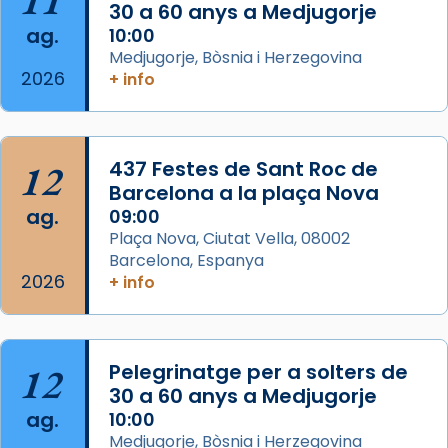
11
30 a 60 anys a Medjugorje
Mons. David Abadías.
ag.
10:00
📸 Dr. G. Simón
Medjugorje, Bòsnia i Herzegovina
2026
+ info
Photo
View on Facebook
·
Share
12
437 Festes de Sant Roc de
Arquebisbat de Barcelona
2 weeks ago
Barcelona a la plaça Nova
ag.
09:00
Memòria de les santes Juliana i
Plaça Nova, Ciutat Vella, 08002
Semproniana, verges i màrtirs.
Barcelona, Espanya
2026
Acompanyant la història de sant Cugat, a
+ info
partir de l’Edat Mitjana sorgeix la tradició
que les santes Juliana (“relatiu a Júlia”) i
Semproniana (“relatiu a Semprònia =
12
Pelegrinatge per a solters de
eterna”) són deixebles seves. I l’any 1667, el
30 a 60 anys a Medjugorje
frare Joan Gaspar Roig, afirma en una obra
ag.
10:00
que les santes són filles de l’antiga Iluro.
Medjugorje, Bòsnia i Herzegovina