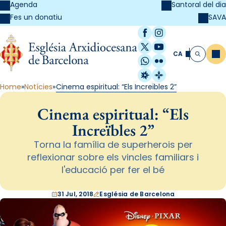
Agenda
Santoral del dia
SAVA
Fes un donatiu
Facebook
Instagram
X / Twitter
YouTube
CA
Me
Cerca
WhatsApp
Flickr
Radio Estel
Catalunya Cristi
Home
Notícies
Cinema espiritual: “Els Increïbles 2”
Cinema espiritual: “Els
Increïbles 2”
Torna la família de superherois per
reflexionar sobre els vincles familiars i
l'educació per fer el bé
31 Jul, 2018
Església de Barcelona