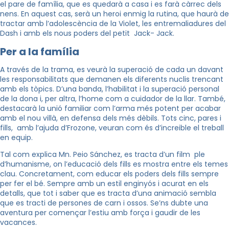
el pare de família, que es quedarà a casa i es farà càrrec dels
nens. En aquest cas, serà un heroi enmig la rutina, que haurà de
tractar amb l’adolescència de la Violet, les entremaliadures del
Dash i amb els nous poders del petit Jack- Jack.
Per a la família
A través de la trama, es veurà la superació de cada un davant
les responsabilitats que demanen els diferents nuclis trencant
amb els tòpics. D’una banda, l’habilitat i la superació personal
de la dona i, per altra, l’home com a cuidador de la llar. També,
destacarà la unió familiar com l’arma més potent per acabar
amb el nou villà, en defensa dels més dèbils. Tots cinc, pares i
fills, amb l’ajuda d’Frozone, veuran com és d’increible el treball
en equip.
Tal com explica Mn. Peio Sánchez, es tracta d’un film ple
d’humanisme, on l’educació dels fills es mostra entre els temes
clau. Concretament, com educar els poders dels fills sempre
per fer el bé. Sempre amb un estil enginyós i acurat en els
detalls, que tot i saber que es tracta d’una animació sembla
que es tracti de persones de carn i ossos. Se’ns dubte una
aventura per començar l’estiu amb força i gaudir de les
vacances.