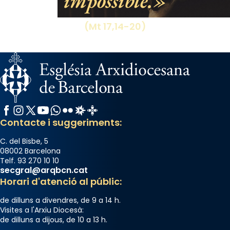
impossible.
(Mt 17,14-20)
Facebook
Instagram
X / Twitter
YouTube
WhatsApp
Flickr
Radio Estel
Catalunya Cristiana
Contacte i suggeriments:
C. del Bisbe, 5
08002 Barcelona
Telf. 93 270 10 10
secgral@arqbcn.cat
Horari d'atenció al públic:
de dilluns a divendres, de 9 a 14 h.
Visites a l'Arxiu Diocesà:
de dilluns a dijous, de 10 a 13 h.