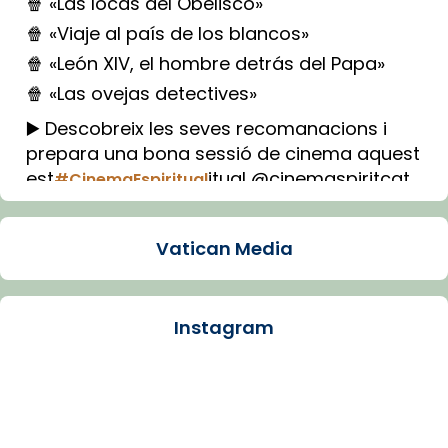
🍿 «Las locas del Obelisco»
🍿 «Viaje al país de los blancos»
🍿 «León XIV, el hombre detrás del Papa»
🍿 «Las ovejas detectives»
▶️ Descobreix les seves recomanacions i
prepara una bona sessió de cinema aquest
est
itual @cinemaspiritcat
#CinemaEspiritual
Imatge: Generada amb IA (OpenAI)
Video
Vatican Media
View on Facebook
·
Share
Instagram
Arquebisbat de Barcelona
1 week ago
La Carmina va patir depressió. Fa gairebé
dos mesos, a l'Estadi Lluís Companys, la
jove va fer arribar el seu testimoni al papa