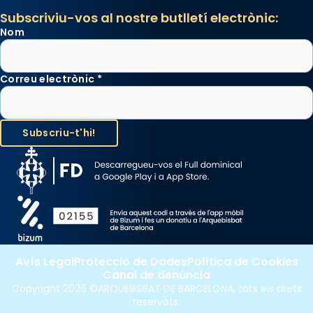
Subscriviu-vos al nostre butlletí electrònic:
Nom
Correu electrònic
*
Avís Legal
Protecció de Dades
Política de Cookies
Canal de denúncia
Copyright 2026 ©ARQUEBISBAT DE BARCELONA, tots els drets
reservats.