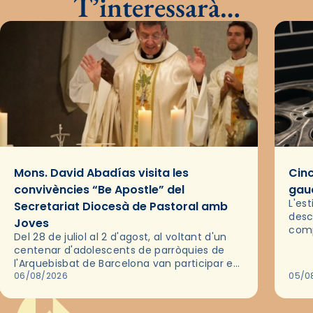
T’interessarà…
Mons. David Abadías visita les
Cinc
convivències “Be Apostle” del
gaud
L'es
Secretariat Diocesà de Pastoral amb
desc
Joves
comp
Del 28 de juliol al 2 d'agost, al voltant d'un
deix
centenar d'adolescents de parròquies de
trav
l'Arquebisbat de Barcelona van participar en
les convivències Be Apostle, organitzades
06/08/2026
05/0
pel Secretariat Diocesà de Pastoral amb…