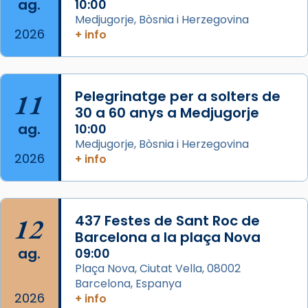
ag.
10:00
View on Facebook
·
Share
Medjugorje, Bòsnia i Herzegovina
2026
+ info
Arquebisbat de Barcelona
is at Catedral
de Barcelona.
2 weeks ago
Aquest dilluns, 27 de juliol, ha tingut lloc la
11
Pelegrinatge per a solters de
missa d’acció de gràcies en agraïment al
30 a 60 anys a Medjugorje
ag.
comitè organitzador de la visita apostòlica
10:00
Medjugorje, Bòsnia i Herzegovina
del Sant Pare Lleó XIV a Barcelona, i als
2026
+ info
col·laboradors, a la Catedral de Barcelona.
L’arquebisbe de Barcelona, el cardenal Joan
Josep Omella, ha presidit la missa i l’ha
12
437 Festes de Sant Roc de
concelebrat el bisbe auxiliar de Barcelona,
Barcelona a la plaça Nova
Mons. David Abadías.
ag.
09:00
📸 Dr. G. Simón
Plaça Nova, Ciutat Vella, 08002
Barcelona, Espanya
Photo
2026
+ info
View on Facebook
·
Share