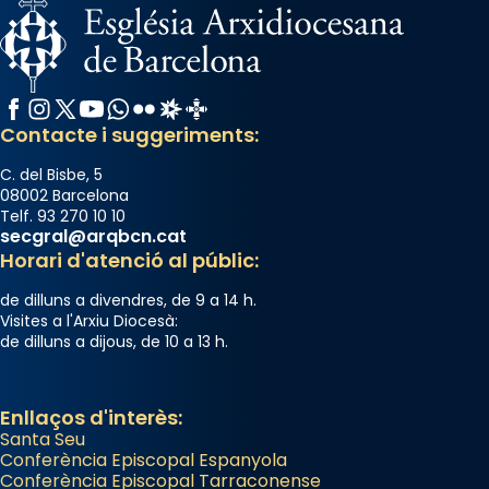
Facebook
Instagram
X / Twitter
YouTube
WhatsApp
Flickr
Radio Estel
Catalunya Cristiana
Contacte i suggeriments:
C. del Bisbe, 5
08002 Barcelona
Telf. 93 270 10 10
secgral@arqbcn.cat
Horari d'atenció al públic:
de dilluns a divendres, de 9 a 14 h.
Visites a l'Arxiu Diocesà:
de dilluns a dijous, de 10 a 13 h.
Enllaços d'interès:
Santa Seu
Conferència Episcopal Espanyola
Conferència Episcopal Tarraconense