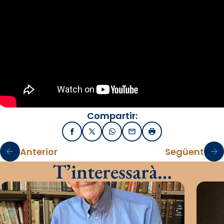
Compartir:
Facebook
X / Twitter
WhatsApp
Email
Imprimir
Anterior
Següent
T’interessarà…