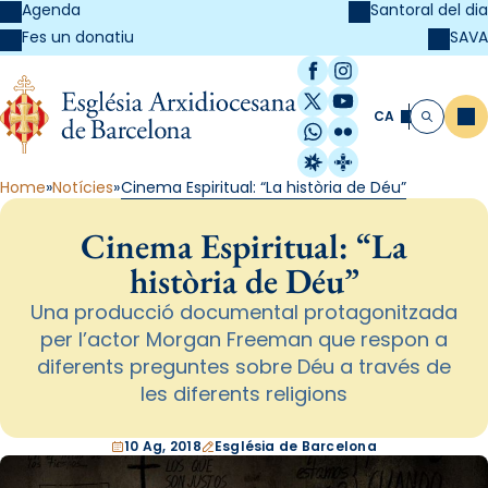
Agenda
Santoral del dia
SAVA
Fes un donatiu
Facebook
Instagram
X / Twitter
YouTube
CA
Me
Cerca
WhatsApp
Flickr
Radio Estel
Catalunya Cristi
Home
Notícies
Cinema Espiritual: “La història de Déu”
Cinema Espiritual: “La
història de Déu”
Una producció documental protagonitzada
per l’actor Morgan Freeman que respon a
diferents preguntes sobre Déu a través de
les diferents religions
10 Ag, 2018
Església de Barcelona