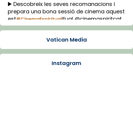
▶️ Descobreix les seves recomanacions i
prepara una bona sessió de cinema aquest
est
itual @cinemaspiritcat
#CinemaEspiritual
Imatge: Generada amb IA (OpenAI)
Video
Vatican Media
View on Facebook
·
Share
Instagram
Arquebisbat de Barcelona
2 weeks ago
La Carmina va patir depressió. Fa gairebé
dos mesos, a l'Estadi Lluís Companys, la
jove va fer arribar el seu testimoni al papa
Lleó XIV.
Recupera l'entrevista comp
Vatican
tican News 👇
News
www.vaticannews.va/es/iglesia/news/2026-