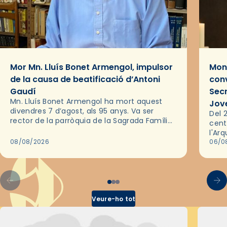
Mor Mn. Lluís Bonet Armengol, impulsor
Mons
de la causa de beatificació d’Antoni
conv
Gaudí
Sec
Mn. Lluís Bonet Armengol ha mort aquest
Jov
divendres 7 d’agost, als 95 anys. Va ser
Del 2
rector de la parròquia de la Sagrada Família
cent
de Barcelona durant 25 anys, entre 1993 i
l'Ar
2018,…
08/08/2026
les 
06/0
pel 
Veure-ho tot