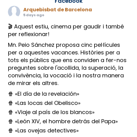
Facebook
Arquebisbat de Barcelona
5 days ago
🎬 Aquest estiu, cinema per gaudir i també
per reflexionar!
Mn. Peio Sánchez proposa cinc pel·lícules
per a aquestes vacances. Històries per a
tots els públics que ens conviden a fer-nos
preguntes sobre l'acollida, la superació, la
convivència, la vocació i la nostra manera
de mirar els altres.
🍿 «El día de la revelación»
🍿 «Las locas del Obelisco»
🍿 «Viaje al país de los blancos»
🍿 «León XIV, el hombre detrás del Papa»
🍿 «Las ovejas detectives»