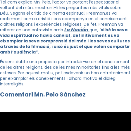
Tal com explica Mn. Peio, l’actor va portant l’espectador al
voltant del món, mostrant-li les preguntes més vitals sobre
Déu. Segons el crític de cinema espiritual, Freeman,es va
reafirmant com a cristià i ens acompanya en el coneixement
d’altres religions i experiències religioses. De fet, Freeman va
La Nación
reiterar en una entrevista amb
que, “
si bé la seva
vida espiritual no havia canviat, definitivament es va
eixamplar la seva comprensió del món i les seves cultures
a través de la filmació, i això és just el que volen compartir
amb l’audiència”.
És sens dubte una proposta per introduir-se en el coneixement
de les altres religions, des de les més minoritàries fins a les més
esteses. Per aquest motiu, pot esdevenir un bon entreteniment
per eixamplar els coneixements i alhora motiva el diàleg
interreligiós.
Comentari Mn. Peio Sánchez