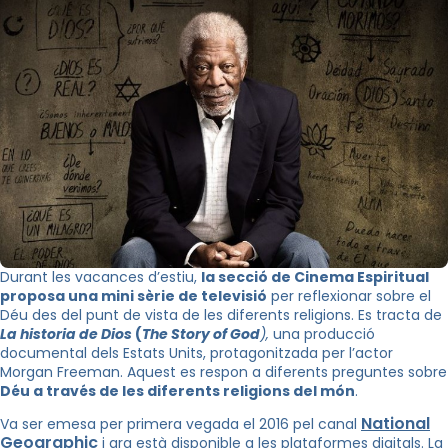
Durant les vacances d’estiu,
la secció de Cinema Espiritual
proposa una mini sèrie de televisió
per reflexionar sobre el
Déu des del punt de vista de les diferents religions. Es tracta de
La historia de Dios
(
The Story of God
),
una producció
documental dels Estats Units, protagonitzada per l’actor
Morgan Freeman. Aquest es respon a diferents preguntes sobre
Déu a través de les diferents religions del món
.
National
Va ser emesa per primera vegada el 2016 pel canal
Geographic
i ara està disponible a les plataformes digitals. La