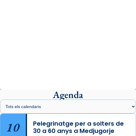
07/carmina-historia-depresion-papa-viaje-
espana-testimoni...
Photo
View on Facebook
·
Share
Arquebisbat de Barcelona
2 weeks ago
«Avui les santes Juliana i Semproniana ens
ajuden a alçar la mirada»
Mons. Sergi Gordo, bisbe de Tortosa, ha
presidit aquest 27 de juliol la missa de Les
Agenda
Santes de Mataró.
🔗
tinyurl.com/cvu5jmbk
📸 J. Merino
10
Pelegrinatge per a solters de
30 a 60 anys a Medjugorje
Photo