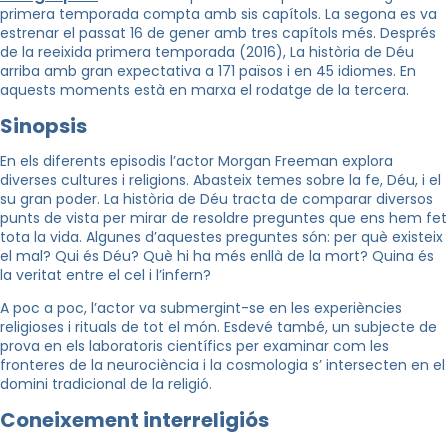
primera temporada compta amb sis capítols. La segona es va
estrenar el passat 16 de gener amb tres capítols més.
Després
de la reeixida primera temporada (2016), La història de Déu
arriba amb gran expectativa a 171 països i en 45 idiomes.
En
aquests moments està en marxa el rodatge de la tercera.
Sinopsis
En els diferents episodis l’actor Morgan Freeman explora
diverses cultures i religions. Abasteix temes sobre la fe, Déu, i el
su gran poder. La història de Déu tracta de comparar diversos
punts de vista per mirar de resoldre preguntes que ens hem fet
tota la vida. Algunes d’aquestes preguntes són: per què existeix
el mal? Qui és Déu? Què hi ha més enllà de la mort? Quina és
la veritat entre el cel i l’infern?
A poc a poc, l’actor va submergint-se en les experiències
religioses i rituals de tot el món. Esdevé també, un subjecte de
prova en els laboratoris científics per examinar com les
fronteres de la neurociència i la cosmologia s’ intersecten en el
domini tradicional de la religió.
Coneixement interreligiós