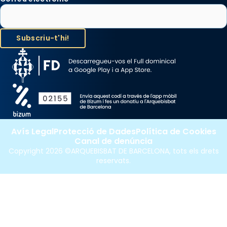
Avís Legal
Protecció de Dades
Política de Cookies
Canal de denúncia
Copyright 2026 ©ARQUEBISBAT DE BARCELONA, tots els drets
reservats.