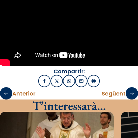
Compartir:
Facebook
X / Twitter
WhatsApp
Email
Imprimir
Anterior
Següent
T’interessarà…