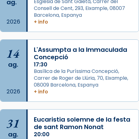
ag.
Església de Sant Gaietà, Carrer del
View on Facebook
·
Share
Consell de Cent, 293, Eixample, 08007
Barcelona, Espanya
2026
Arquebisbat de Barcelona
+ info
is at Catedral
de Barcelona.
2 weeks ago
Aquest dilluns, 27 de juliol, ha tingut lloc la
14
L'Assumpta a la Immaculada
missa d’acció de gràcies en agraïment al
Concepció
comitè organitzador de la visita apostòlica
ag.
17:30
del Sant Pare Lleó XIV a Barcelona, i als
Basílica de la Puríssima Concepció,
col·laboradors, a la Catedral de Barcelona.
Carrer de Roger de Llúria, 70, Eixample,
L’arquebisbe de Barcelona, el cardenal Joan
08009 Barcelona, Espanya
2026
+ info
Josep Omella, ha presidit la missa i l’ha
concelebrat el bisbe auxiliar de Barcelona,
Mons. David Abadías.
📸 Dr. G. Simón
31
Eucaristia solemne de la festa
de sant Ramon Nonat
Photo
ag.
20:00
View on Facebook
·
Share