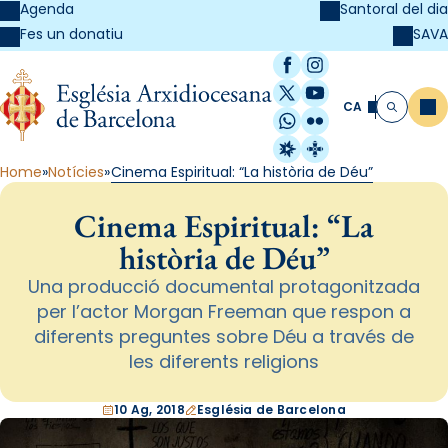
Agenda
Santoral del dia
SAVA
Fes un donatiu
Facebook
Instagram
X / Twitter
YouTube
CA
Me
Cerca
WhatsApp
Flickr
Radio Estel
Catalunya Cristi
Home
Notícies
Cinema Espiritual: “La història de Déu”
Cinema Espiritual: “La
història de Déu”
Una producció documental protagonitzada
per l’actor Morgan Freeman que respon a
diferents preguntes sobre Déu a través de
les diferents religions
10 Ag, 2018
Església de Barcelona