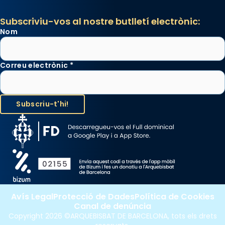
Subscriviu-vos al nostre butlletí electrònic:
Nom
Correu electrònic
*
Avís Legal
Protecció de Dades
Política de Cookies
Canal de denúncia
Copyright 2026 ©ARQUEBISBAT DE BARCELONA, tots els drets