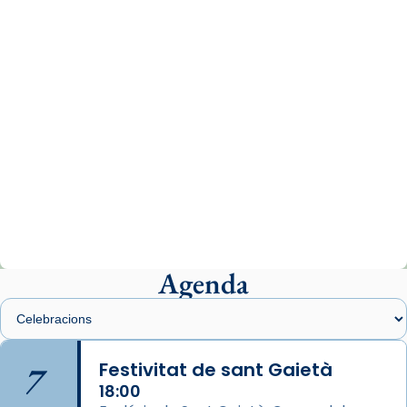
07/carmina-historia-depresion-papa-viaje-
espana-testimoni...
Photo
View on Facebook
·
Share
Arquebisbat de Barcelona
1 week ago
«Avui les santes Juliana i Semproniana ens
ajuden a alçar la mirada»
Mons. Sergi Gordo, bisbe de Tortosa, ha
presidit aquest 27 de juliol la missa de Les
Agenda
Santes de Mataró.
🔗
tinyurl.com/cvu5jmbk
📸 J. Merino
7
Festivitat de sant Gaietà
18:00
Photo