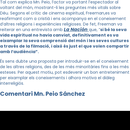
Tal com explica Mn. Peio, l’actor va portant l’espectador al
voltant del món, mostrant-li les preguntes més vitals sobre
Déu. Segons el crític de cinema espiritual, Freeman,es va
reafirmant com a cristià i ens acompanya en el coneixement
d’altres religions i experiències religioses. De fet, Freeman va
La Nación
reiterar en una entrevista amb
que, “
si bé la seva
vida espiritual no havia canviat, definitivament es va
eixamplar la seva comprensió del món i les seves cultures
a través de la filmació, i això és just el que volen compartir
amb l’audiència”.
És sens dubte una proposta per introduir-se en el coneixement
de les altres religions, des de les més minoritàries fins a les més
esteses. Per aquest motiu, pot esdevenir un bon entreteniment
per eixamplar els coneixements i alhora motiva el diàleg
interreligiós.
Comentari Mn. Peio Sánchez