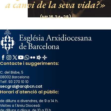
a canvi de la seva vida?
italianitzant; s’interpreta per privilegi
pontifici, amb orquestra i cor, i té una
(Mt 16,24-28)
duració aproximada de tres hores. Després,
processó (recuperada el 1972) al voltant
del temple amb les relíquies de les santes.
Des de 1985 hi participa també un grup de
diablesses amb música i ball propis. Festa
gran a Mataró.
Facebook
Instagram
X / Twitter
YouTube
WhatsApp
Flickr
Radio Estel
Catalunya Cristiana
«Si vols saber què és calor, ves per les
Contacte i suggeriments:
Santes a Mataró»🥵.
Photo
C. del Bisbe, 5
08002 Barcelona
View on Facebook
·
Share
Telf. 93 270 10 10
secgral@arqbcn.cat
Horari d'atenció al públic:
de dilluns a divendres, de 9 a 14 h.
Visites a l'Arxiu Diocesà:
de dilluns a dijous, de 10 a 13 h.