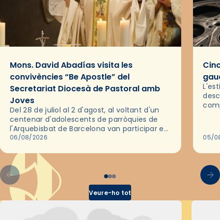
Mons. David Abadías visita les
Cinc
convivències “Be Apostle” del
gaud
L'es
Secretariat Diocesà de Pastoral amb
desc
Joves
comp
Del 28 de juliol al 2 d'agost, al voltant d'un
deix
centenar d'adolescents de parròquies de
trav
l'Arquebisbat de Barcelona van participar en
les convivències Be Apostle, organitzades
06/08/2026
05/0
pel Secretariat Diocesà de Pastoral amb…
Veure-ho tot