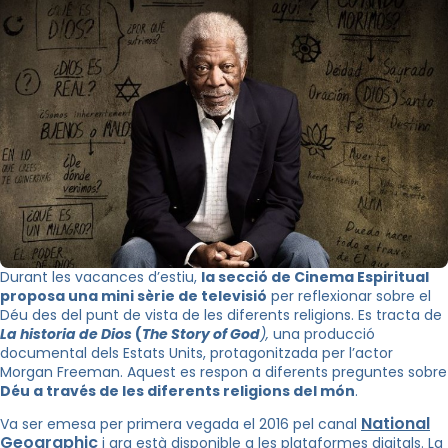
Durant les vacances d’estiu,
la secció de Cinema Espiritual
proposa una mini sèrie de televisió
per reflexionar sobre el
Déu des del punt de vista de les diferents religions. Es tracta de
La historia de Dios
(
The Story of God
),
una producció
documental dels Estats Units, protagonitzada per l’actor
Morgan Freeman. Aquest es respon a diferents preguntes sobre
Déu a través de les diferents religions del món
.
National
Va ser emesa per primera vegada el 2016 pel canal
Geographic
i ara està disponible a les plataformes digitals. La