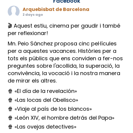
Facebook
Arquebisbat de Barcelona
2 days ago
🎬 Aquest estiu, cinema per gaudir i també
per reflexionar!
Mn. Peio Sánchez proposa cinc pel·lícules
per a aquestes vacances. Històries per a
tots els públics que ens conviden a fer-nos
preguntes sobre l'acollida, la superació, la
convivència, la vocació i la nostra manera
de mirar els altres.
🍿 «El día de la revelación»
🍿 «Las locas del Obelisco»
🍿 «Viaje al país de los blancos»
🍿 «León XIV, el hombre detrás del Papa»
🍿 «Las ovejas detectives»