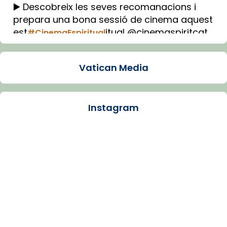
▶️ Descobreix les seves recomanacions i
prepara una bona sessió de cinema aquest
est
itual @cinemaspiritcat
#CinemaEspiritual
Imatge: Generada amb IA (OpenAI)
Video
Vatican Media
View on Facebook
·
Share
Instagram
Arquebisbat de Barcelona
1 week ago
La Carmina va patir depressió. Fa gairebé
dos mesos, a l'Estadi Lluís Companys, la
jove va fer arribar el seu testimoni al papa
Lleó XIV.
Recupera l'entrevista comp
Vatican
tican News 👇
News
www.vaticannews.va/es/iglesia/news/2026-