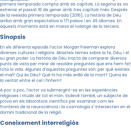
primera temporada compta amb sis capítols. La segona es va
estrenar el passat 16 de gener amb tres capítols més.
Després
de la reeixida primera temporada (2016), La història de Déu
arriba amb gran expectativa a 171 països i en 45 idiomes.
En
aquests moments està en marxa el rodatge de la tercera.
Sinopsis
En els diferents episodis l’actor Morgan Freeman explora
diverses cultures i religions. Abasteix temes sobre la fe, Déu, i el
su gran poder. La història de Déu tracta de comparar diversos
punts de vista per mirar de resoldre preguntes que ens hem fet
tota la vida. Algunes d’aquestes preguntes són: per què existeix
el mal? Qui és Déu? Què hi ha més enllà de la mort? Quina és
la veritat entre el cel i l’infern?
A poc a poc, l’actor va submergint-se en les experiències
religioses i rituals de tot el món. Esdevé també, un subjecte de
prova en els laboratoris científics per examinar com les
fronteres de la neurociència i la cosmologia s’ intersecten en el
domini tradicional de la religió.
Coneixement interreligiós