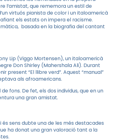
obre l’amistat, que rememora un estil de
d’un virtuós pianista de color i un italoamericà
esafiant els estats on impera el racisme.
ramàtica,
basada en la biografia del cantant
Tony Lip (Viggo Mortensen), un italoamericà
negre Don Shirley (Mahershala Ali). Durant
nir present “El llibre verd”. Aquest “manual”
eptava als afroamericans.
l de fons. De fet, els dos individus, que en un
aventura una gran amistat.
 i és sens dubte una de les més destacades
 que ha donat una gran valoració tant a la
stes.