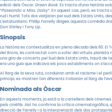
edició dels Òscar:
Green Book
. Es tracta d’una història s
“
Paseando a Miss. Daisy
”. En aquest cas, però, es tracta 
rud i humil. Tots dos viatjaran pel sud dels Estats Units, d
L’estatunitenc Phillip Farrelly dirigeix aquesta comèdia d
Don Shirley i Tony Lip.
Sinopsis
La història es contextualitza en plena dècada dels 60. El 
del Bronx, és contractat com a xofer del virtuós pianista 
una gira de concerts pel Sud dels Estats Units, haurà de te
era una guia que indicava els pocs establiments on s’acc
Al llarg de la seva ruta, conduiran amb el racisme i el peril
principi, es mostren tan diferents trobaran al llarg de l’
Nominada als Òscar
En aquests moments, ja està a la cartellera dels cinemes
pels cinèfils. Així ho confirma la crítica cinematogràfica,
direcció de Farrelly i a la interpretació dels dos protagoni