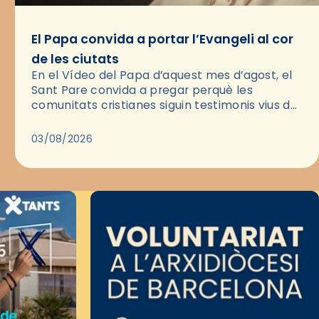
El Papa convida a portar l’Evangeli al cor
de les ciutats
En el Vídeo del Papa d’aquest mes d’agost, el
Sant Pare convida a pregar perquè les
comunitats cristianes siguin testimonis vius de
l’Evangeli enmig de les ciutats. A través d’una
pregària, el…
03/08/2026