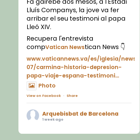
Fa gairebé dos mesos, a l'Estadi
Lluís Companys, la jove va fer
arribar el seu testimoni al papa
Lleó XIV.
Recupera l'entrevista
comp
tican News 👇
Vatican News
www.vaticannews.va/es/iglesia/news
07/carmina-historia-depresion-
papa-viaje-espana-testimoni...
Photo
View on Facebook
·
Share
Arquebisbat de Barcelona
1 week ago
«Avui les santes Juliana i
Semproniana ens ajuden a alçar