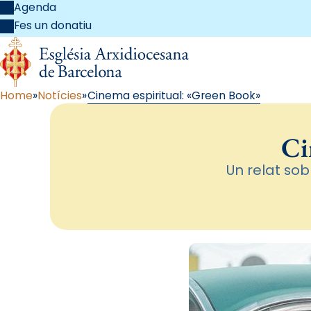
Agenda
Fes un donatiu
Home
Notícies
Cinema espiritual: «Green Book»
Ci
Un relat sob