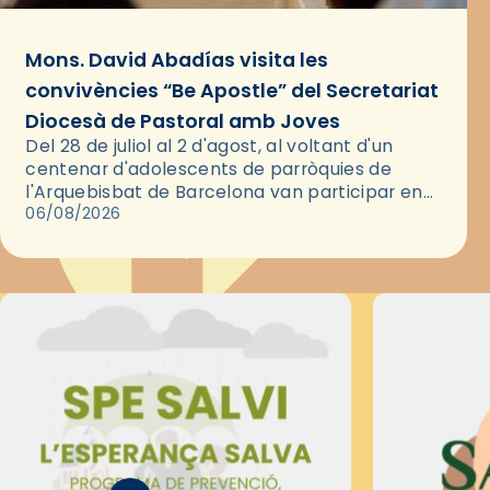
Mons. David Abadías visita les
convivències “Be Apostle” del Secretariat
Diocesà de Pastoral amb Joves
Del 28 de juliol al 2 d'agost, al voltant d'un
centenar d'adolescents de parròquies de
l'Arquebisbat de Barcelona van participar en
les convivències Be Apostle, organitzades pel
06/08/2026
Secretariat Diocesà de Pastoral amb…