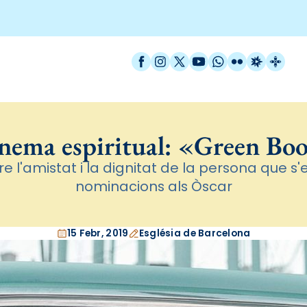
Facebook
Instagram
X / Twitter
YouTube
WhatsApp
Flickr
Radio Est
Catal
nema espiritual: «Green Bo
re l'amistat i la dignitat de la persona que 
nominacions als Òscar
15 Febr, 2019
Església de Barcelona