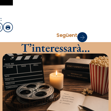
:
sApp
mail
Imprimir
Següent
T’interessarà…