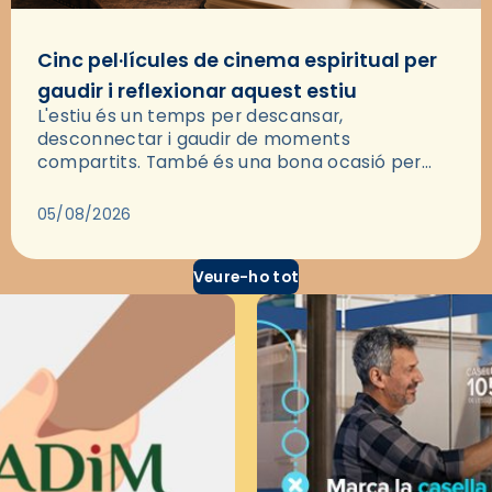
Cinc pel·lícules de cinema espiritual per
gaudir i reflexionar aquest estiu
L'estiu és un temps per descansar,
desconnectar i gaudir de moments
compartits. També és una bona ocasió per
deixar-se portar per una bona història i, a
través del cinema, reflexionar sobre les…
05/08/2026
Veure-ho tot