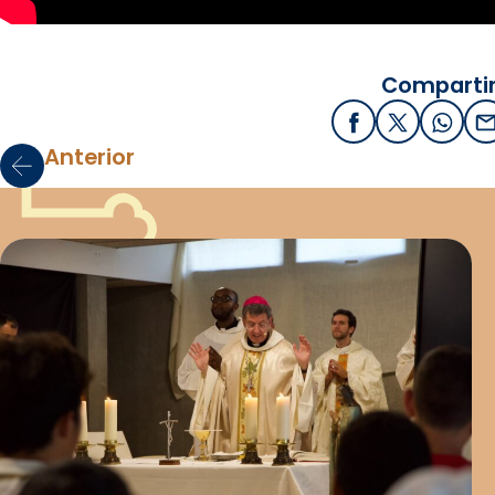
Compartir
Facebook
X / Twitter
What
E
Anterior