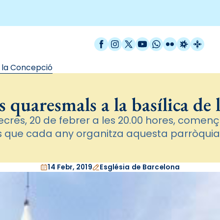
Facebook
Instagram
X / Twitter
YouTube
WhatsApp
Flickr
Radio Est
Catal
e la Concepció
 quaresmals a la basílica de
cres, 20 de febrer a les 20.00 hores, comença
s que cada any organitza aquesta parròquia
14 Febr, 2019
Església de Barcelona