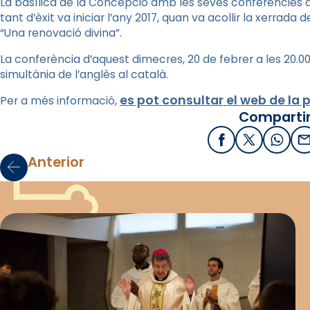
La basílica de la Concepció amb les seves conferències 
tant d’èxit va iniciar l’any 2017, quan va acollir la xerra
“Una renovació divina”.
La conferència d’aquest dimecres, 20 de febrer a les 20.0
simultània de l’anglès al català.
es pot consultar el web de la
Per a més informació,
Compartir
Facebook
X / Twitter
What
E
Anterior