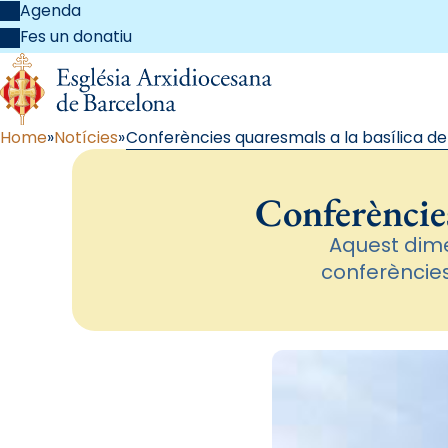
Agenda
Fes un donatiu
Home
Notícies
Conferències quaresmals a la basílica d
Conferències
Aquest dime
conferèncie