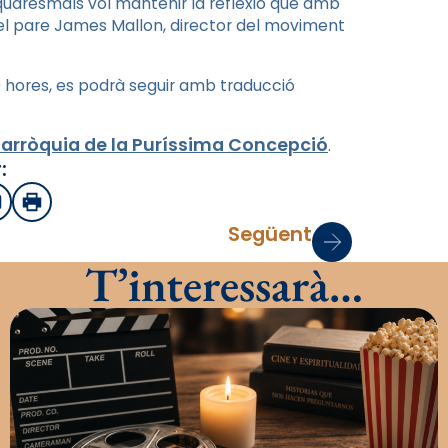
quaresmals vol mantenir la reflexió que amb
da del pare James Mallon, director del moviment
0 hores, es podrà seguir amb traducció
 parròquia de la Puríssima Concepció
.
:
sApp
mail
Imprimir
Següent
T’interessarà…