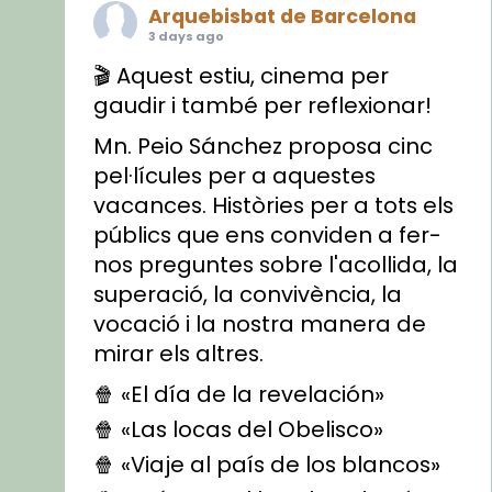
Arquebisbat de Barcelona
3 days ago
🎬 Aquest estiu, cinema per
gaudir i també per reflexionar!
Mn. Peio Sánchez proposa cinc
pel·lícules per a aquestes
vacances. Històries per a tots els
públics que ens conviden a fer-
nos preguntes sobre l'acollida, la
superació, la convivència, la
vocació i la nostra manera de
mirar els altres.
🍿 «El día de la revelación»
🍿 «Las locas del Obelisco»
🍿 «Viaje al país de los blancos»