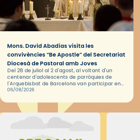
Mons. David Abadías visita les
convivències “Be Apostle” del Secretariat
Diocesà de Pastoral amb Joves
Del 28 de juliol al 2 d'agost, al voltant d'un
centenar d'adolescents de parròquies de
l'Arquebisbat de Barcelona van participar en
les convivències Be Apostle, organitzades pel
06/08/2026
Secretariat Diocesà de Pastoral amb…