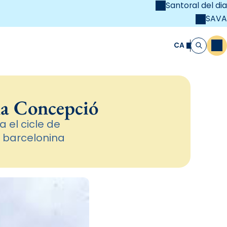
Santoral del dia
SAVA
el
unya Cristiana
CA
M
Cerca
 la Concepció
 el cicle de
 barcelonina