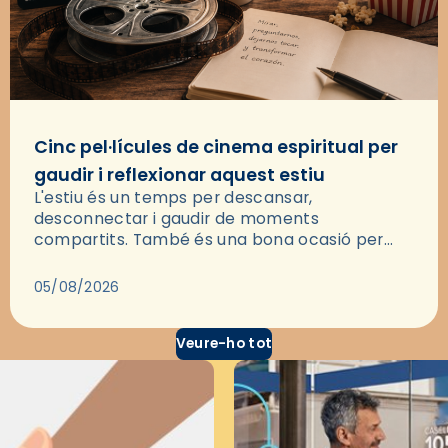
Cinc pel·lícules de cinema espiritual per
gaudir i reflexionar aquest estiu
L'estiu és un temps per descansar,
desconnectar i gaudir de moments
compartits. També és una bona ocasió per
deixar-se portar per una bona història i, a
través del cinema, reflexionar sobre les…
05/08/2026
Veure-ho tot