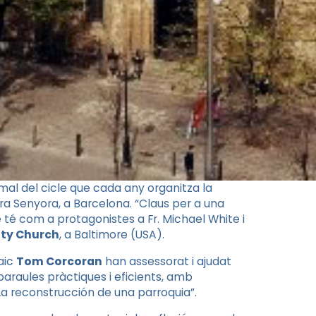
mal del cicle que cada any organitza la
a Senyora, a Barcelona. “Claus per a una
 té com a protagonistes a Fr. Michael White i
ity Church
, a Baltimore (USA).
laic
Tom Corcoran
han assessorat i ajudat
araules pràctiques i eficients, amb
“La reconstrucción de una parroquia”.