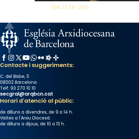
(Mt 17,14-20)
Facebook
Instagram
X / Twitter
YouTube
WhatsApp
Flickr
Radio Estel
Catalunya Cristiana
Contacte i suggeriments:
C. del Bisbe, 5
08002 Barcelona
Telf. 93 270 10 10
secgral@arqbcn.cat
Horari d'atenció al públic:
de dilluns a divendres, de 9 a 14 h.
Visites a l'Arxiu Diocesà:
de dilluns a dijous, de 10 a 13 h.