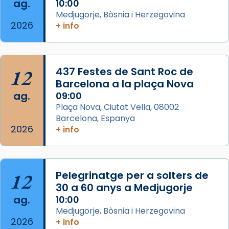
ag.
10:00
📸 Dr. G. Simón
Medjugorje, Bòsnia i Herzegovina
2026
+ info
Photo
View on Facebook
·
Share
12
437 Festes de Sant Roc de
Arquebisbat de Barcelona
2 weeks ago
Barcelona a la plaça Nova
ag.
09:00
Memòria de les santes Juliana i
Plaça Nova, Ciutat Vella, 08002
Semproniana, verges i màrtirs.
Barcelona, Espanya
2026
Acompanyant la història de sant Cugat, a
+ info
partir de l’Edat Mitjana sorgeix la tradició
que les santes Juliana (“relatiu a Júlia”) i
Semproniana (“relatiu a Semprònia =
12
Pelegrinatge per a solters de
eterna”) són deixebles seves. I l’any 1667, el
30 a 60 anys a Medjugorje
frare Joan Gaspar Roig, afirma en una obra
ag.
10:00
que les santes són filles de l’antiga Iluro.
Medjugorje, Bòsnia i Herzegovina
Mataró en reivindicarà les relíquies fins que
2026
+ info