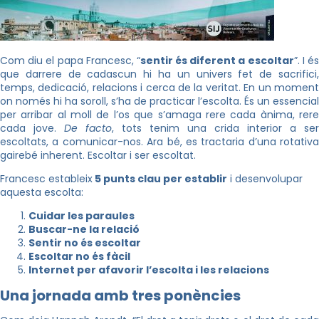
Com diu el papa Francesc, “
sentir és diferent a escoltar
”. I é
que darrere de cadascun hi ha un univers fet de sacrifici,
temps, dedicació, relacions i cerca de la veritat. En un moment
on només hi ha soroll, s’ha de practicar l’escolta. És un essencial
per arribar al moll de l’os que s’amaga rere cada ànima, rere
cada jove.
De facto
, tots tenim una crida interior a ser
escoltats, a comunicar-nos. Ara bé, es tractaria d’una rotativa
gairebé inherent. Escoltar i ser escoltat.
Francesc estableix
5 punts clau per establir
i desenvolupar
aquesta escolta:
Cuidar les paraules
Buscar-ne la relació
Sentir no és escoltar
Escoltar no és fàcil
Internet per afavorir l’escolta i les relacions
Una jornada amb tres ponències