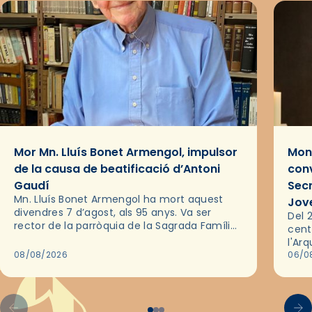
Mor Mn. Lluís Bonet Armengol, impulsor
Mons
de la causa de beatificació d’Antoni
conv
Gaudí
Sec
Mn. Lluís Bonet Armengol ha mort aquest
Jov
divendres 7 d’agost, als 95 anys. Va ser
Del 2
rector de la parròquia de la Sagrada Família
cent
de Barcelona durant 25 anys, entre 1993 i
l'Ar
2018,…
08/08/2026
les 
06/0
pel 