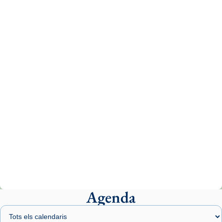
Recupera l'entrevista comp
Vatican
tican News 👇
News
www.vaticannews.va/es/iglesia/news/2026-
07/carmina-historia-depresion-papa-viaje-
espana-testimoni...
Photo
View on Facebook
·
Share
Arquebisbat de Barcelona
2 weeks ago
«Avui les santes Juliana i Semproniana ens
ajuden a alçar la mirada»
Mons. Sergi Gordo, bisbe de Tortosa, ha
presidit aquest 27 de juliol la missa de Les
Agenda
Santes de Mataró.