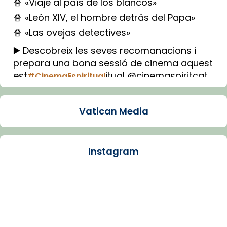
🍿 «Viaje al país de los blancos»
🍿 «León XIV, el hombre detrás del Papa»
🍿 «Las ovejas detectives»
▶️ Descobreix les seves recomanacions i
prepara una bona sessió de cinema aquest
est
itual @cinemaspiritcat
#CinemaEspiritual
Imatge: Generada amb IA (OpenAI)
Video
Vatican Media
View on Facebook
·
Share
Instagram
Arquebisbat de Barcelona
1 week ago
La Carmina va patir depressió. Fa gairebé
dos mesos, a l'Estadi Lluís Companys, la
jove va fer arribar el seu testimoni al papa
Lleó XIV.