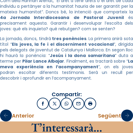
Com deia Hannah Arendt, “El dret a tenir drets o el dret de cada
individu a pertànyer a la humanitat hauria de ser garantit per la
mateixa humanitat”. Doncs bé, la intenció que comparteix la
4a Jornada Interdiocesana de Pastoral Juvenil
é
precisament aquesta. Garantir i desenvolupar l’escolta dels
joves: què els inquieta? què rebutgen? com se senten?
La jornada, doncs, tindrà
tres ponències
. La primera anirà sot
títol “
Els joves, la fe i el discerniment vocacional
”, dirigid
pels delegats de joventut de Catalunya i Mallorca. En segon lloc
hi haurà la ponència: “
Jesús i la dona samaritana
” duta 
terme per
Pilar Lance Albajar
. Finalment, es tractarà sobre “
L
meva experiència en l’acompanyament
”, on els joves
podran escoltar diferents testimonis. Serà un recull per
descobrir i aprofundir en l’acompanyament.
Compartir:
Facebook
X / Twitter
WhatsApp
Email
Imprimir
Anterior
Següent
T’interessarà…