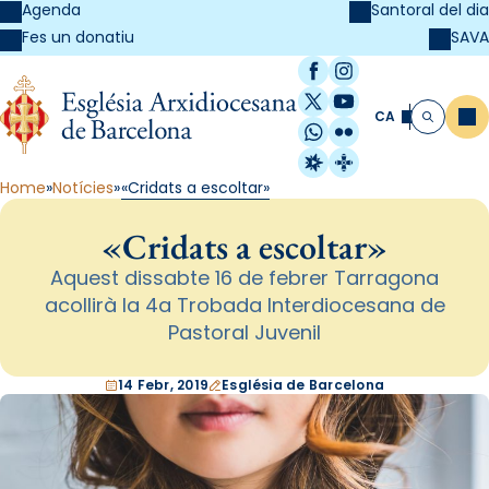
Agenda
Santoral del dia
SAVA
Fes un donatiu
Facebook
Instagram
X / Twitter
YouTube
CA
Me
Cerca
WhatsApp
Flickr
Radio Estel
Catalunya Cristi
Home
Notícies
«Cridats a escoltar»
«Cridats a escoltar»
Aquest dissabte 16 de febrer Tarragona
acollirà la 4a Trobada Interdiocesana de
Pastoral Juvenil
14 Febr, 2019
Església de Barcelona