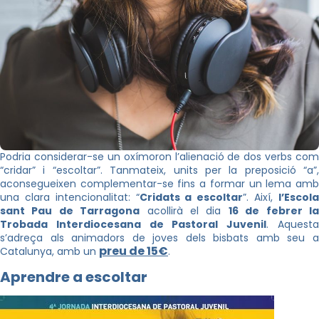
Podria considerar-se un oxímoron l’alienació de dos verbs com
“cridar” i “escoltar”. Tanmateix, units per la preposició “a”,
aconsegueixen complementar-se fins a formar un lema amb
una clara intencionalitat: “
Cridats a escoltar
”. Així,
l’Escol
sant Pau de Tarragona
acollirà el dia
16 de febrer l
Trobada Interdiocesana de Pastoral Juvenil
. Aquest
s’adreça als animadors de joves dels bisbats amb seu a
preu de 15€
Catalunya, amb un
.
Aprendre a escoltar