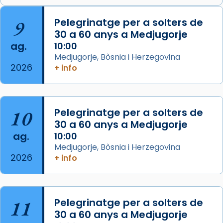
🔗
tinyurl.com/cvu5jmbk
📸 J. Merino
9
Pelegrinatge per a solters de
30 a 60 anys a Medjugorje
Photo
ag.
10:00
View on Facebook
·
Share
Medjugorje, Bòsnia i Herzegovina
2026
+ info
Arquebisbat de Barcelona
is at Catedral
de Barcelona.
2 weeks ago
Aquest dilluns, 27 de juliol, ha tingut lloc la
10
Pelegrinatge per a solters de
missa d’acció de gràcies en agraïment al
30 a 60 anys a Medjugorje
ag.
comitè organitzador de la visita apostòlica
10:00
Medjugorje, Bòsnia i Herzegovina
del Sant Pare Lleó XIV a Barcelona, i als
2026
+ info
col·laboradors, a la Catedral de Barcelona.
L’arquebisbe de Barcelona, el cardenal Joan
Josep Omella, ha presidit la missa i l’ha
11
Pelegrinatge per a solters de
concelebrat el bisbe auxiliar de Barcelona,
30 a 60 anys a Medjugorje
Mons. David Abadías.