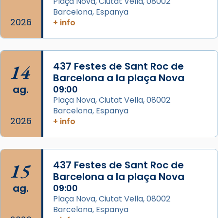
Plaça Nova, Ciutat Vella, 08002
col·laboradors, a la Catedral de Barcelona.
Barcelona, Espanya
L’arquebisbe de Barcelona, el cardenal Joan
2026
+ info
Josep Omella, ha presidit la missa i l’ha
concelebrat el bisbe auxiliar de Barcelona,
Mons. David Abadías.
14
437 Festes de Sant Roc de
📸 Dr. G. Simón
Barcelona a la plaça Nova
ag.
09:00
Photo
Plaça Nova, Ciutat Vella, 08002
View on Facebook
·
Share
Barcelona, Espanya
2026
+ info
Arquebisbat de Barcelona
2 weeks ago
Memòria de les santes Juliana i
15
437 Festes de Sant Roc de
Semproniana, verges i màrtirs.
Barcelona a la plaça Nova
ag.
09:00
Acompanyant la història de sant Cugat, a
Plaça Nova, Ciutat Vella, 08002
partir de l’Edat Mitjana sorgeix la tradició
Barcelona, Espanya
que les santes Juliana (“relatiu a Júlia”) i