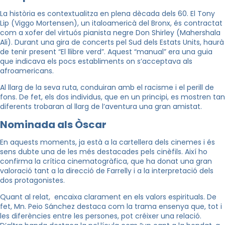
La història es contextualitza en plena dècada dels 60. El Tony
Lip (Viggo Mortensen), un italoamericà del Bronx, és contractat
com a xofer del virtuós pianista negre Don Shirley (Mahershala
Ali). Durant una gira de concerts pel Sud dels Estats Units, haurà
de tenir present “El llibre verd”. Aquest “manual” era una guia
que indicava els pocs establiments on s’acceptava als
afroamericans.
Al llarg de la seva ruta, conduiran amb el racisme i el perill de
fons. De fet, els dos individus, que en un principi, es mostren tan
diferents trobaran al llarg de l’aventura una gran amistat.
Nominada als Òscar
En aquests moments, ja està a la cartellera dels cinemes i és
sens dubte una de les més destacades pels cinèfils. Així ho
confirma la crítica cinematogràfica, que ha donat una gran
valoració tant a la direcció de Farrelly i a la interpretació dels
dos protagonistes.
Quant al relat, encaixa clarament en els valors espirituals. De
fet, Mn. Peio Sánchez destaca com la trama ensenya que, tot i
les diferències entre les persones, pot créixer una relació.