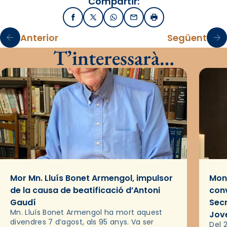
Compartir:
Facebook
X / Twitter
WhatsApp
Email
Imprimir
Anterior
Següent
T’interessarà…
Mor Mn. Lluís Bonet Armengol, impulsor
Mons
de la causa de beatificació d’Antoni
conv
Gaudí
Sec
Mn. Lluís Bonet Armengol ha mort aquest
Jov
divendres 7 d’agost, als 95 anys. Va ser
Del 2