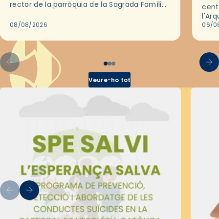
rector de la parròquia de la Sagrada Família
cent
de Barcelona durant 25 anys, entre 1993 i
l'Ar
2018,…
08/08/2026
les 
06/0
pel 
Veure-ho tot