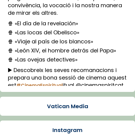
convivència, la vocació i la nostra manera
de mirar els altres.
🍿 «El día de la revelación»
🍿 «Las locas del Obelisco»
🍿 «Viaje al país de los blancos»
🍿 «León XIV, el hombre detrás del Papa»
🍿 «Las ovejas detectives»
▶️ Descobreix les seves recomanacions i
prepara una bona sessió de cinema aquest
est
itual @cinemaspiritcat
#CinemaEspiritual
Imatge: Generada amb IA (OpenAI)
Video
Vatican Media
View on Facebook
·
Share
Instagram
Arquebisbat de Barcelona