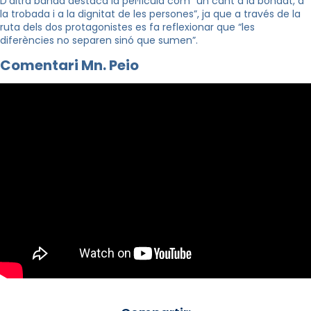
D’altra banda destaca la pel·lícula com “un cant a la bondat, a
la trobada i a la dignitat de les persones”, ja que a través de la
ruta dels dos protagonistes es fa reflexionar que “les
diferències no separen sinó que sumen”.
Comentari Mn. Peio