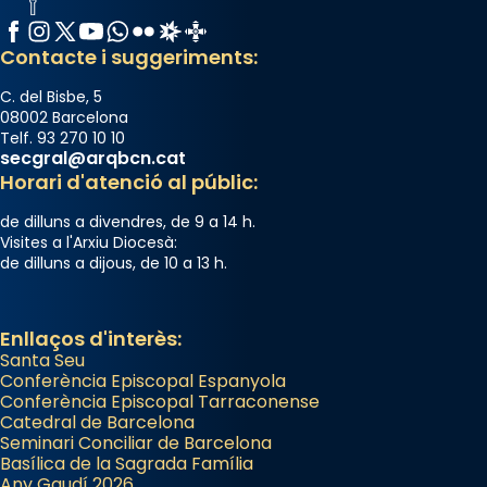
Facebook
Instagram
X / Twitter
YouTube
WhatsApp
Flickr
Radio Estel
Catalunya Cristiana
Contacte i suggeriments:
C. del Bisbe, 5
08002 Barcelona
Telf. 93 270 10 10
secgral@arqbcn.cat
Horari d'atenció al públic:
de dilluns a divendres, de 9 a 14 h.
Visites a l'Arxiu Diocesà:
de dilluns a dijous, de 10 a 13 h.
Enllaços d'interès:
Santa Seu
Conferència Episcopal Espanyola
Conferència Episcopal Tarraconense
Catedral de Barcelona
Seminari Conciliar de Barcelona
Basílica de la Sagrada Família
Any Gaudí 2026