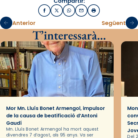
Compartir:
Facebook
X / Twitter
WhatsApp
Email
Imprimir
Anterior
Següent
T’interessarà…
Mor Mn. Lluís Bonet Armengol, impulsor
Mons
de la causa de beatificació d’Antoni
conv
Gaudí
Sec
Mn. Lluís Bonet Armengol ha mort aquest
Jov
divendres 7 d’agost, als 95 anys. Va ser
Del 2