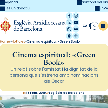
Agenda
Santoral del dia
SAVA
Fes un donatiu
Facebook
Instagram
X / Twitter
YouTube
CA
Me
Cerca
WhatsApp
Flickr
Radio Estel
Catalunya Cristi
Home
Notícies
Cinema espiritual: «Green Book»
Cinema espiritual: «Green
Book»
Un relat sobre l'amistat i la dignitat de la
persona que s'estrena amb nominacions
als Òscar
15 Febr, 2019
Església de Barcelona