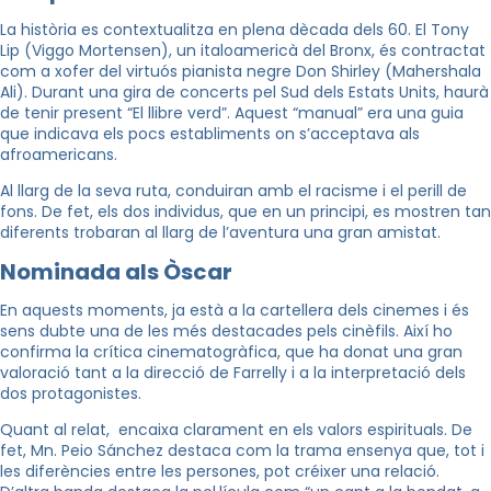
La història es contextualitza en plena dècada dels 60. El Tony
Lip (Viggo Mortensen), un italoamericà del Bronx, és contractat
com a xofer del virtuós pianista negre Don Shirley (Mahershala
Ali). Durant una gira de concerts pel Sud dels Estats Units, haurà
de tenir present “El llibre verd”. Aquest “manual” era una guia
que indicava els pocs establiments on s’acceptava als
afroamericans.
Al llarg de la seva ruta, conduiran amb el racisme i el perill de
fons. De fet, els dos individus, que en un principi, es mostren tan
diferents trobaran al llarg de l’aventura una gran amistat.
Nominada als Òscar
En aquests moments, ja està a la cartellera dels cinemes i és
sens dubte una de les més destacades pels cinèfils. Així ho
confirma la crítica cinematogràfica, que ha donat una gran
valoració tant a la direcció de Farrelly i a la interpretació dels
dos protagonistes.
Quant al relat, encaixa clarament en els valors espirituals. De
fet, Mn. Peio Sánchez destaca com la trama ensenya que, tot i
les diferències entre les persones, pot créixer una relació.