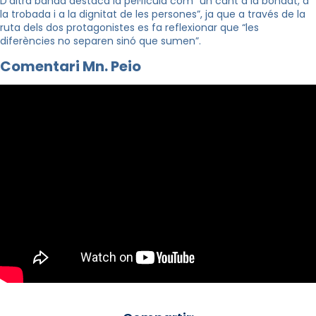
D’altra banda destaca la pel·lícula com “un cant a la bondat, a
la trobada i a la dignitat de les persones”, ja que a través de la
ruta dels dos protagonistes es fa reflexionar que “les
diferències no separen sinó que sumen”.
Comentari Mn. Peio