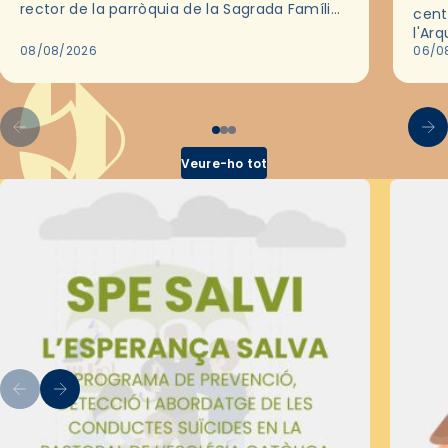
rector de la parròquia de la Sagrada Família
cent
de Barcelona durant 25 anys, entre 1993 i
l'Ar
2018,…
08/08/2026
les 
06/0
pel 
Veure-ho tot