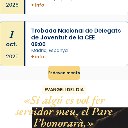
«Si vols saber què és calor, ves per les
2026
+ info
Santes a Mataró»🥵.
Photo
View on Facebook
·
Share
1
Trobada Nacional de Delegats
de Joventut de la CEE
oct.
09:00
Madrid, Espanya
2026
+ info
Esdeveniments
EVANGELI DEL DIA
Si algú es vol fer
servidor meu, el Pare
l’honorarà.