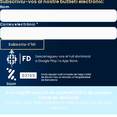
Subscriviu-vos al nostre butlletí electrònic:
Nom
Correu electrònic
*
Avís Legal
Protecció de Dades
Política de Cookies
Canal de denúncia
Copyright 2026 ©ARQUEBISBAT DE BARCELONA, tots els drets
reservats.