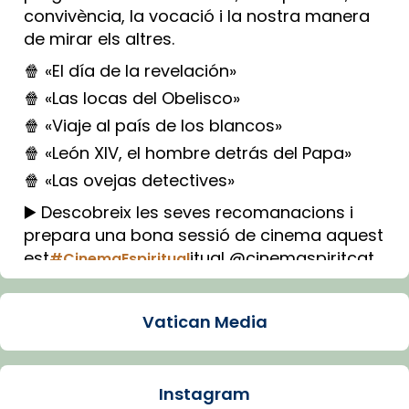
convivència, la vocació i la nostra manera
de mirar els altres.
🍿 «El día de la revelación»
🍿 «Las locas del Obelisco»
🍿 «Viaje al país de los blancos»
🍿 «León XIV, el hombre detrás del Papa»
🍿 «Las ovejas detectives»
▶️ Descobreix les seves recomanacions i
prepara una bona sessió de cinema aquest
est
itual @cinemaspiritcat
#CinemaEspiritual
Imatge: Generada amb IA (OpenAI)
Video
Vatican Media
View on Facebook
·
Share
Instagram
Arquebisbat de Barcelona