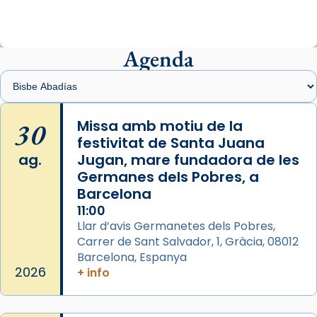
ajuden a alçar la mirada»
Mons. Sergi Gordo, bisbe de Tortosa, ha
presidit aquest 27 de juliol la missa de Les
Agenda
Santes de Mataró.
🔗
tinyurl.com/cvu5jmbk
📸 J. Merino
30
Missa amb motiu de la
festivitat de Santa Juana
Photo
ag.
Jugan, mare fundadora de les
View on Facebook
·
Share
Germanes dels Pobres, a
Barcelona
Arquebisbat de Barcelona
is at Catedral
11:00
de Barcelona.
Llar d’avis Germanetes dels Pobres,
2 weeks ago
Carrer de Sant Salvador, 1, Gràcia, 08012
Aquest dilluns, 27 de juliol, ha tingut lloc la
Barcelona, Espanya
missa d’acció de gràcies en agraïment al
2026
+ info
comitè organitzador de la visita apostòlica
del Sant Pare Lleó XIV a Barcelona, i als