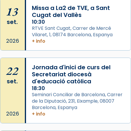
col·laboradors, a la Catedral de Barcelona.
13
Missa a La2 de TVE, a Sant
L’arquebisbe de Barcelona, el cardenal Joan
Cugat del Vallès
Josep Omella, ha presidit la missa i l’ha
set.
10:30
concelebrat el bisbe auxiliar de Barcelona,
RTVE Sant Cugat, Carrer de Mercé
Mons. David Abadías.
Vilaret, 1, 08174 Barcelona, Espanya
2026
+ info
📸 Dr. G. Simón
Photo
View on Facebook
·
Share
22
Jornada d'inici de curs del
Secretariat diocesà
Arquebisbat de Barcelona
set.
d'educació catòlica
2 weeks ago
18:30
Seminari Conciliar de Barcelona, Carrer
Memòria de les santes Juliana i
de la Diputació, 231, Eixample, 08007
Semproniana, verges i màrtirs.
Barcelona, Espanya
Acompanyant la història de sant Cugat, a
2026
+ info
partir de l’Edat Mitjana sorgeix la tradició
que les santes Juliana (“relatiu a Júlia”) i