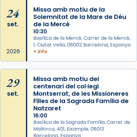
Semproniana (“relatiu a Semprònia =
24
Missa amb motiu de la
eterna”) són deixebles seves. I l’any 1667, el
Solemnitat de la Mare de Déu
frare Joan Gaspar Roig, afirma en una obra
set.
de la Mercè
que les santes són filles de l’antiga Iluro.
10:30
Mataró en reivindicarà les relíquies fins que
Basílica de la Mercè, Carrer de la Mercè,
les aconseguirà el 1772. L’ofici que es canta
1, Ciutat Vella, 08002 Barcelona, Espanya
a la “Missa de les Santes” (“Missa de
2026
+ info
Glòria”) fou composta el 1848 per Mn.
Manuel Blanch, amb aire d’òpera
italianitzant; s’interpreta per privilegi
29
Missa amb motiu del
pontifici, amb orquestra i cor, i té una
centenari del col·legi
duració aproximada de tres hores. Després,
set.
Montserrat, de les Missioneres
processó (recuperada el 1972) al voltant
Filles de la Sagrada Família de
del temple amb les relíquies de les santes.
Natzaret
Des de 1985 hi participa també un grup de
16:00
diablesses amb música i ball propis. Festa
Basílica de la Sagrada Família, Carrer de
gran a Mataró.
Mallorca, 401, Eixample, 08013
Barcelona, Espanya