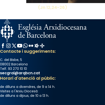
(Jn 12,24-26)
Facebook
Instagram
X / Twitter
YouTube
WhatsApp
Flickr
Radio Estel
Catalunya Cristiana
Contacte i suggeriments:
C. del Bisbe, 5
08002 Barcelona
Telf. 93 270 10 10
secgral@arqbcn.cat
Horari d'atenció al públic:
de dilluns a divendres, de 9 a 14 h.
Visites a l'Arxiu Diocesà:
de dilluns a dijous, de 10 a 13 h.