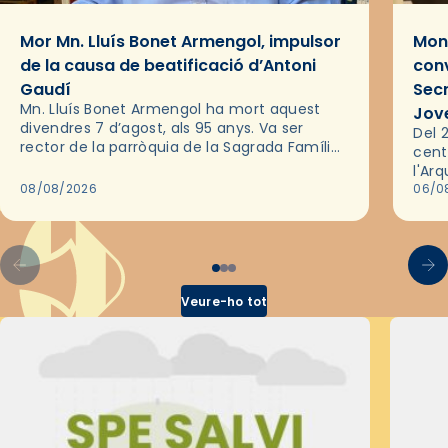
Mor Mn. Lluís Bonet Armengol, impulsor
Mons
de la causa de beatificació d’Antoni
conv
Gaudí
Sec
Mn. Lluís Bonet Armengol ha mort aquest
Jov
divendres 7 d’agost, als 95 anys. Va ser
Del 2
rector de la parròquia de la Sagrada Família
cent
de Barcelona durant 25 anys, entre 1993 i
l'Ar
2018,…
08/08/2026
les 
06/0
pel 
Veure-ho tot