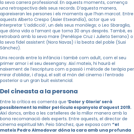
la seva carrera professional. En aquests moments, comença
una retrospectiva dels seus records. D’aquesta manera,
apareixeran les persones i els moments que l’han marcat. Entre
aquests Alberto Crespo (Asier Etxeandía), actor que va
interpretar ‘L’addicció’, un dels seus monòlegs; o Leo Sbaraglia,
que dóna vida a l’amant que torna 30 anys després. També, es
retrobarà amb la seva mare (Penélope Cruz i Julieta Serrano) o
la seva fidel assistent (Nora Navas) i la beata del poble (Susi
Sánchez).
Uns records entre la infància i també com adult, com el seu
primer amor i el seu desengany. Així mateix, hi haurà el
naixement de l’escriptura com a passió i mètode de teràpia per
mirar d’oblidar, i d’aqui, el salt al món del cinema i l’entrada
posterior a un gran buit existencial.
Del cineasta a la persona
Entre la crítica es comenta que
‘Dolor y Gloria’ serà
possiblement la millor pel·lícula espanyola d’aquest 2019.
Així doncs, arriba a les cartelleres de la millor manera amb la
bona recomanació dels experts. Entre aquests, el director de
cinema espiritual Mn. Peio Sánchez, que exposa com
“el
mateix Pedro Almodovar dóna la cara amb una profunda