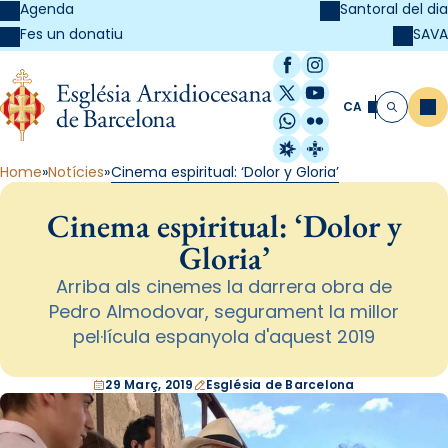
Agenda
Santoral del dia
SAVA
Fes un donatiu
Facebook
Instagram
X / Twitter
YouTube
CA
Me
Cerca
WhatsApp
Flickr
Radio Estel
Catalunya Cristi
Home
Notícies
Cinema espiritual: ‘Dolor y Gloria’
Cinema espiritual: ‘Dolor y
Gloria’
Arriba als cinemes la darrera obra de
Pedro Almodovar, segurament la millor
pel·lícula espanyola d'aquest 2019
29 Març, 2019
Església de Barcelona