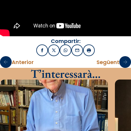
Compartir:
Facebook
X / Twitter
WhatsApp
Email
Imprimir
Anterior
Següent
T’interessarà…