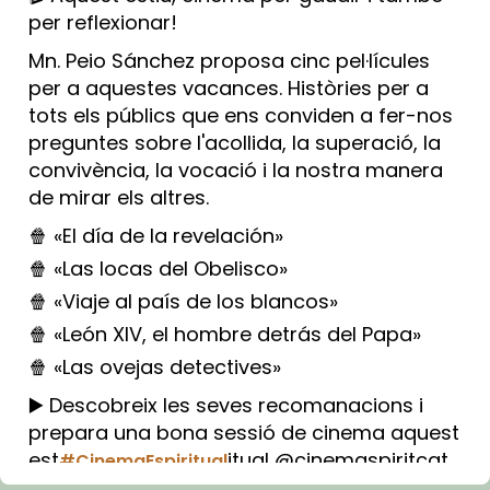
per reflexionar!
Mn. Peio Sánchez proposa cinc pel·lícules
per a aquestes vacances. Històries per a
tots els públics que ens conviden a fer-nos
preguntes sobre l'acollida, la superació, la
convivència, la vocació i la nostra manera
de mirar els altres.
🍿 «El día de la revelación»
🍿 «Las locas del Obelisco»
🍿 «Viaje al país de los blancos»
🍿 «León XIV, el hombre detrás del Papa»
🍿 «Las ovejas detectives»
▶️ Descobreix les seves recomanacions i
prepara una bona sessió de cinema aquest
est
itual @cinemaspiritcat
#CinemaEspiritual