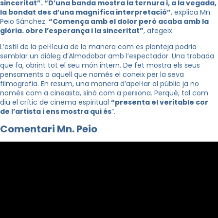
sinceritat”. “D’una banda mostra la ternura i, a la vegada,
la bondat des d’una magnífica interpretació”
, explica Mn.
Peio Sánchez.
“Comença amb el dolor però acaba amb la
glòria. obre l’esperança i la sinceritat”
, afegeix.
L’estil de la pel·lícula de la manera com es planteja podria
semblar un diàleg d’Almodobar amb l’espectador. Una trobada
que fa, obrint tot el seu món intern. De fet mostra els seus
pensaments a aquell que només el coneix per la seva
filmografia. En resum, una manera d’apel·lar al públic ja no
només com a cineasta, sinó com a persona. Perquè, tal com
diu el crític de cinema espiritual
“presenta el veritable cor
de l’artista i ens mostra qui és
”.
Comentari Mn. Peio