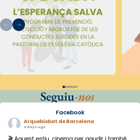
Seguiu
-nos
Facebook
Arquebisbat de Barcelona
4 days ago
🎬 Aquest estiu, cinema per gaudir i també