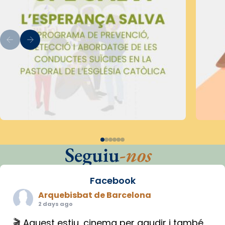
Seguiu
-nos
Facebook
Arquebisbat de Barcelona
2 days ago
🎬 Aquest estiu, cinema per gaudir i també