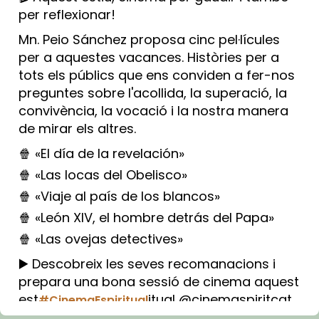
per reflexionar!
Mn. Peio Sánchez proposa cinc pel·lícules
per a aquestes vacances. Històries per a
tots els públics que ens conviden a fer-nos
preguntes sobre l'acollida, la superació, la
convivència, la vocació i la nostra manera
de mirar els altres.
🍿 «El día de la revelación»
🍿 «Las locas del Obelisco»
🍿 «Viaje al país de los blancos»
🍿 «León XIV, el hombre detrás del Papa»
🍿 «Las ovejas detectives»
▶️ Descobreix les seves recomanacions i
prepara una bona sessió de cinema aquest
est
itual @cinemaspiritcat
#CinemaEspiritual