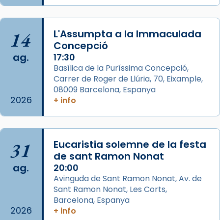
2 weeks ago
Aquest dilluns, 27 de juliol, ha tingut lloc la
14
L'Assumpta a la Immaculada
missa d’acció de gràcies en agraïment al
Concepció
comitè organitzador de la visita apostòlica
ag.
17:30
del Sant Pare Lleó XIV a Barcelona, i als
Basílica de la Puríssima Concepció,
col·laboradors, a la Catedral de Barcelona.
Carrer de Roger de Llúria, 70, Eixample,
L’arquebisbe de Barcelona, el cardenal Joan
08009 Barcelona, Espanya
2026
+ info
Josep Omella, ha presidit la missa i l’ha
concelebrat el bisbe auxiliar de Barcelona,
Mons. David Abadías.
📸 Dr. G. Simón
31
Eucaristia solemne de la festa
de sant Ramon Nonat
Photo
ag.
20:00
View on Facebook
·
Share
Avinguda de Sant Ramon Nonat, Av. de
Sant Ramon Nonat, Les Corts,
Barcelona, Espanya
Arquebisbat de Barcelona
2026
+ info
2 weeks ago