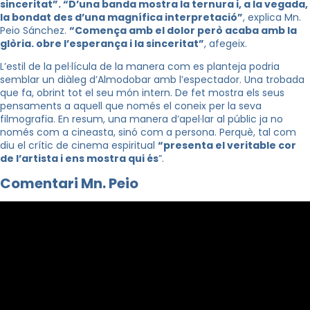
sinceritat”. “D’una banda mostra la ternura i, a la vegada,
la bondat des d’una magnífica interpretació”
, explica Mn.
Peio Sánchez.
“Comença amb el dolor però acaba amb la
glòria. obre l’esperança i la sinceritat”
, afegeix.
L’estil de la pel·lícula de la manera com es planteja podria
semblar un diàleg d’Almodobar amb l’espectador. Una trobada
que fa, obrint tot el seu món intern. De fet mostra els seus
pensaments a aquell que només el coneix per la seva
filmografia. En resum, una manera d’apel·lar al públic ja no
només com a cineasta, sinó com a persona. Perquè, tal com
diu el crític de cinema espiritual
“presenta el veritable cor
de l’artista i ens mostra qui és
”.
Comentari Mn. Peio