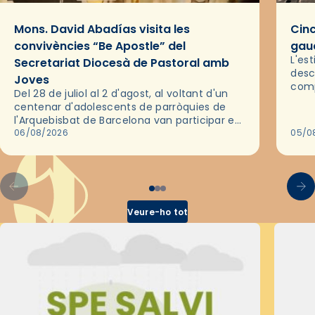
Mons. David Abadías visita les
Cinc
convivències “Be Apostle” del
gaud
L'es
Secretariat Diocesà de Pastoral amb
desc
Joves
comp
Del 28 de juliol al 2 d'agost, al voltant d'un
deix
centenar d'adolescents de parròquies de
trav
l'Arquebisbat de Barcelona van participar en
les convivències Be Apostle, organitzades
06/08/2026
05/0
pel Secretariat Diocesà de Pastoral amb…
Veure-ho tot