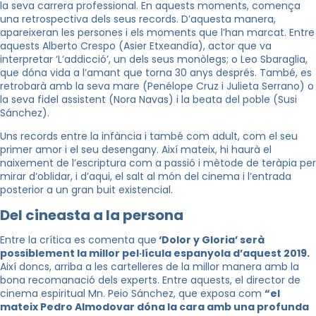
la seva carrera professional. En aquests moments, comença
una retrospectiva dels seus records. D’aquesta manera,
apareixeran les persones i els moments que l’han marcat. Entre
aquests Alberto Crespo (Asier Etxeandía), actor que va
interpretar ‘L’addicció’, un dels seus monòlegs; o Leo Sbaraglia,
que dóna vida a l’amant que torna 30 anys després. També, es
retrobarà amb la seva mare (Penélope Cruz i Julieta Serrano) o
la seva fidel assistent (Nora Navas) i la beata del poble (Susi
Sánchez).
Uns records entre la infància i també com adult, com el seu
primer amor i el seu desengany. Així mateix, hi haurà el
naixement de l’escriptura com a passió i mètode de teràpia per
mirar d’oblidar, i d’aqui, el salt al món del cinema i l’entrada
posterior a un gran buit existencial.
Del cineasta a la persona
Entre la crítica es comenta que
‘Dolor y Gloria’ serà
possiblement la millor pel·lícula espanyola d’aquest 2019.
Així doncs, arriba a les cartelleres de la millor manera amb la
bona recomanació dels experts. Entre aquests, el director de
cinema espiritual Mn. Peio Sánchez, que exposa com
“el
mateix Pedro Almodovar dóna la cara amb una profunda