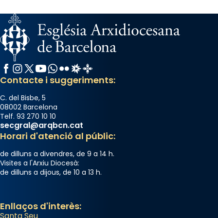
processó (recuperada el 1972) al voltant
del temple amb les relíquies de les santes.
Des de 1985 hi participa també un grup de
diablesses amb música i ball propis. Festa
gran a Mataró.
Facebook
Instagram
X / Twitter
YouTube
WhatsApp
Flickr
Radio Estel
Catalunya Cristiana
«Si vols saber què és calor, ves per les
Contacte i suggeriments:
Santes a Mataró»🥵.
Photo
C. del Bisbe, 5
08002 Barcelona
View on Facebook
·
Share
Telf. 93 270 10 10
secgral@arqbcn.cat
Horari d'atenció al públic:
de dilluns a divendres, de 9 a 14 h.
Visites a l'Arxiu Diocesà:
de dilluns a dijous, de 10 a 13 h.
Enllaços d'interès:
Santa Seu