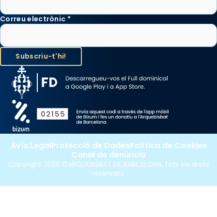
Correu electrònic
*
Avís Legal
Protecció de Dades
Política de Cookies
Canal de denúncia
Copyright 2026 ©ARQUEBISBAT DE BARCELONA, tots els drets
reservats.