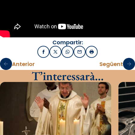
Compartir:
Facebook
X / Twitter
WhatsApp
Email
Imprimir
Anterior
Següent
T’interessarà…