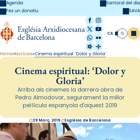
Agenda
Santoral del dia
SAVA
Fes un donatiu
Facebook
Instagram
X / Twitter
YouTube
CA
Me
Cerca
WhatsApp
Flickr
Radio Estel
Catalunya Cristi
Home
Notícies
Cinema espiritual: ‘Dolor y Gloria’
Cinema espiritual: ‘Dolor y
Gloria’
Arriba als cinemes la darrera obra de
Pedro Almodovar, segurament la millor
pel·lícula espanyola d'aquest 2019
29 Març, 2019
Església de Barcelona