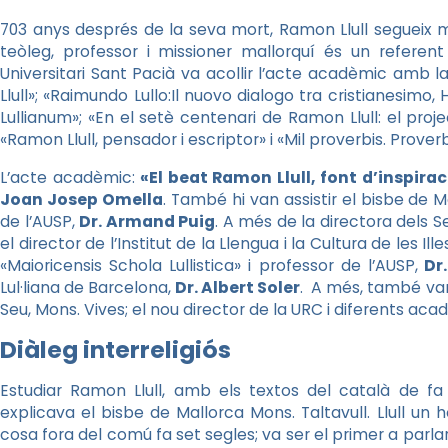
703 anys després de la seva mort, Ramon Llull segueix més
teòleg, professor i missioner mallorquí és un referent 
Universitari Sant Pacià va acollir l’acte acadèmic amb l
Llull»; «Raimundo Lullo:Il nuovo dialogo tra cristianesimo
Lullianum»; «En el setè centenari de Ramon Llull: el proje
«Ramon Llull, pensador i escriptor» i «Mil proverbis. Prov
L’acte acadèmic:
«El beat Ramon Llull, font d’inspirac
Joan Josep Omella
. També hi van assistir el bisbe de M
de l’AUSP,
Dr. Armand Puig
. A més de la directora dels Se
el director de l’Institut de la Llengua i la Cultura de les Ill
«Maioricensis Schola Lullistica» i professor de l’AUSP,
Dr.
Lul·liana de Barcelona,
Dr. Albert Soler
. A més, també van a
Seu, Mons. Vives; el nou director de la URC i diferents aca
Diàleg interreligiós
Estudiar Ramon Llull, amb els textos del català de fa
explicava el bisbe de Mallorca Mons. Taltavull. Llull un 
cosa fora del comú fa set segles; va ser el primer a parlar