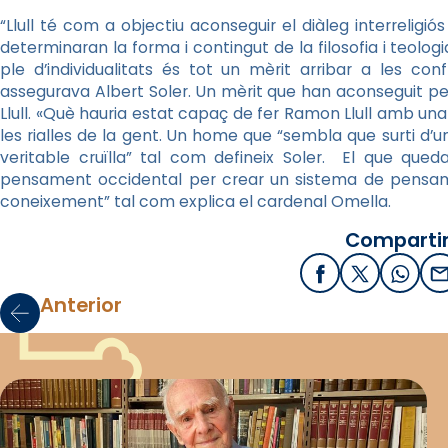
“Llull té com a objectiu aconseguir el diàleg interreligió
determinaran la forma i contingut de la filosofia i teolo
ple d’individualitats és tot un mèrit arribar a les conf
assegurava Albert Soler. Un mèrit que han aconseguit per 
Llull. «Què hauria estat capaç de fer Ramon Llull amb un
les rialles de la gent. Un home que “sembla que surti d’u
veritable cruïlla” tal com defineix Soler. El que qued
pensament occidental per crear un sistema de pensamen
coneixement” tal com explica el cardenal Omella.
Compartir
Facebook
X / Twitter
What
E
Anterior