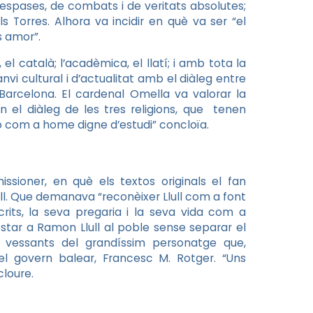
d’espases, de combats i de veritats absolutes;
s Torres. Alhora va incidir en què va ser “el
s amor”.
el català; l’acadèmica, el llatí; i amb tota la
anvi cultural i d’actualitat amb el diàleg entre
 Barcelona. El cardenal Omella va valorar la
n el diàleg de les tres religions, que tenen
 com a home digne d’estudi” concloïa.
ssioner, en què els textos originals el fan
vull. Que demanava “reconèixer Llull com a font
crits, la seva pregaria i la seva vida com a
tar a Ramon Llull al poble sense separar el
 vessants del grandíssim personatge que,
 govern balear, Francesc M. Rotger. “Uns
cloure.