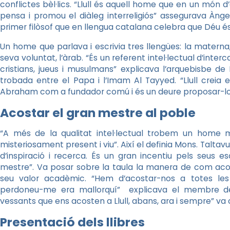
conflictes bèl·lics. “Llull és aquell home que en un món 
pensa i promou el diàleg interreligiós” assegurava Àngel
primer filòsof que en llengua catalana celebra que Déu é
Un home que parlava i escrivia tres llengües: la materna, 
seva voluntat, l’àrab. “És un referent intel·lectual d’interc
cristians, jueus i musulmans” explicava l’arquebisbe de
trobada entre el Papa i l’Imam Al Tayyed. “Llull creia e
Abraham com a fundador comú i és un deure proposar-lo
Acostar el gran mestre al poble
“A més de la qualitat intel·lectual trobem un home mi
misteriosament present i viu”. Així el definia Mons. Talta
d’inspiració i recerca. És un gran incentiu pels seus es
mestre”. Va posar sobre la taula la manera de com acos
seu valor acadèmic. “Hem d’acostar-nos a totes les
perdoneu-me era mallorquí” explicava el membre del
vessants que ens acosten a Llull, abans, ara i sempre” va 
Presentació dels llibres