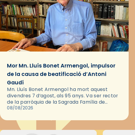
Mor Mn. Lluís Bonet Armengol, impulsor
de la causa de beatificació d’Antoni
Gaudí
Mn. Lluís Bonet Armengol ha mort aquest
divendres 7 d’agost, als 95 anys. Va ser rector
de la parròquia de la Sagrada Família de
Barcelona durant 25 anys, entre 1993 i 2018,…
08/08/2026