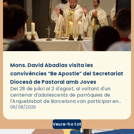
Mons. David Abadías visita les
convivències “Be Apostle” del Secretariat
Diocesà de Pastoral amb Joves
Del 28 de juliol al 2 d'agost, al voltant d'un
centenar d'adolescents de parròquies de
l'Arquebisbat de Barcelona van participar en
les convivències Be Apostle, organitzades pel
06/08/2026
Secretariat Diocesà de Pastoral amb…
Veure-ho tot