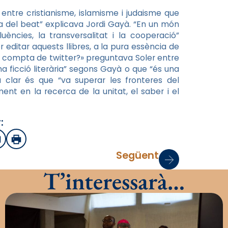
s entre cristianisme, islamisme i judaisme que
gia del beat” explicava Jordi Gayà. “En un món
luències, la transversalitat i la cooperació”
editar aquests llibres, a la pura essència de
a compta de twitter?» preguntava Soler entre
na ficció literària” segons Gayà o que “és una
a clar és que “va superar les fronteres del
t en la recerca de la unitat, el saber i el
:
sApp
mail
Imprimir
Següent
T’interessarà…