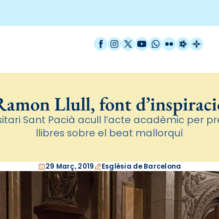
Facebook
Instagram
X / Twitter
YouTube
WhatsApp
Flickr
Radio Est
Catal
Ramon Llull, font d’inspiraci
sitari Sant Pacià acull l’acte acadèmic per pr
llibres sobre el beat mallorquí
29 Març, 2019
Església de Barcelona