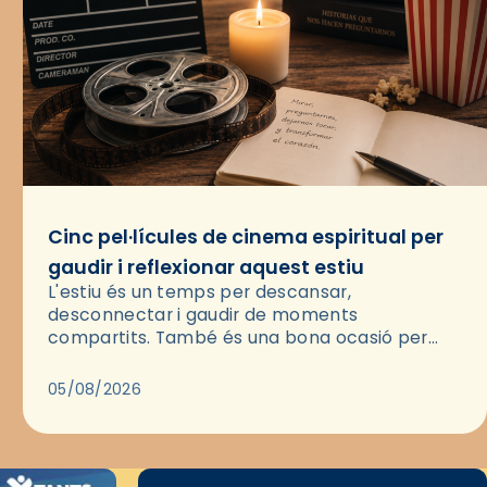
Cinc pel·lícules de cinema espiritual per
gaudir i reflexionar aquest estiu
L'estiu és un temps per descansar,
desconnectar i gaudir de moments
compartits. També és una bona ocasió per
deixar-se portar per una bona història i, a
través del cinema, reflexionar sobre les…
05/08/2026