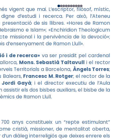
 vigent que mai. L’escriptor, filòsof, místic,
digne d’estudi i recerca. Per això, l’Ateneu
a presentació de sis llibres. «Hores de Ramon
, Hebraismo e Islam»; «Enchiridion Theologicum
cte missional i la pervivència de la devoció»;
erbis d’ensenyament de Ramon Llull».
ió i de recerca»
va ser presidit pel cardenal
allorca,
Mons. Sebastià Taltavull
i el rector
rveis Territorials a Barcelona,
Àngels Torres
;
es Balears,
Francesc M. Rotger
; el rector de la
 Jordi Gayà
; i el director executiu de l’Aula
ssistir els dos bisbes auxiliars, el bisbe de la
dèmics de Ramon Llull.
 700 anys constitueix un “repte estimulant”
home cristià, missioner, de mentalitat oberta,
 d’un diàleg interreligiós que deixes enrere els