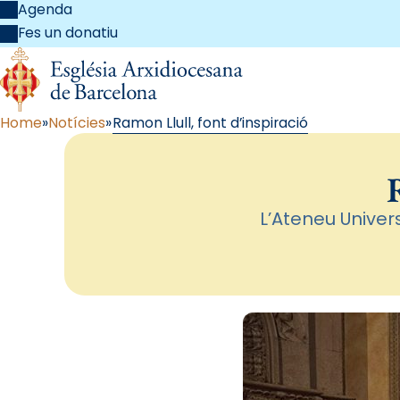
Agenda
Fes un donatiu
Home
Notícies
Ramon Llull, font d’inspiració
L’Ateneu Univer