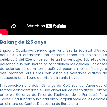
Balanç de 125 anys
Enguany Catalunya celebra que l’any 1893 la Societat d’Amics
del País va organitzar una primera tanda de colònies. La
celebració del 125è aniversari és un homenatge. Sobretot a les
persones que han liderat les federacions, les escoles i les cases
de colònies. La commemoració vol posar en relleu. “La figura
dels monitors, ells i elles han estat els veritables artífexs de
l’educació en el lleure de milers d’infants i joves”.
El reconeixement dels 125 anys de Colònies de Vacances al
territori coincideix amb el 90è aniversari de l’escoltisme. També
amb els 60 anys de l’inici de l’activitat de la Fundació Pere
Tarrés. Una fundació iniciada amb l’organització de les colònies
en el marc de Càritas Diocesana de Barcelona.