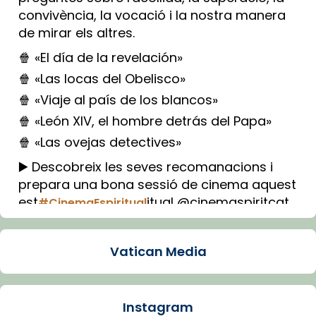
convivència, la vocació i la nostra manera
de mirar els altres.
🍿 «El día de la revelación»
🍿 «Las locas del Obelisco»
🍿 «Viaje al país de los blancos»
🍿 «León XIV, el hombre detrás del Papa»
🍿 «Las ovejas detectives»
▶️ Descobreix les seves recomanacions i
prepara una bona sessió de cinema aquest
est
itual @cinemaspiritcat
#CinemaEspiritual
Imatge: Generada amb IA (OpenAI)
Video
Vatican Media
View on Facebook
·
Share
Instagram
Arquebisbat de Barcelona