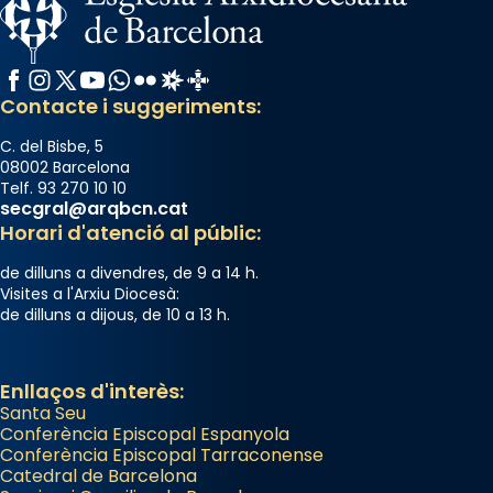
col·laboradors, a la Catedral de Barcelona.
L’arquebisbe de Barcelona, el cardenal Joan
Facebook
Instagram
X / Twitter
YouTube
WhatsApp
Flickr
Radio Estel
Catalunya Cristiana
Josep Omella, ha presidit la missa i l’ha
Contacte i suggeriments:
concelebrat el bisbe auxiliar de Barcelona,
Mons. David Abadías.
C. del Bisbe, 5
08002 Barcelona
📸 Dr. G. Simón
Telf. 93 270 10 10
secgral@arqbcn.cat
Photo
Horari d'atenció al públic:
View on Facebook
·
Share
de dilluns a divendres, de 9 a 14 h.
Visites a l'Arxiu Diocesà:
Arquebisbat de Barcelona
de dilluns a dijous, de 10 a 13 h.
2 weeks ago
Memòria de les santes Juliana i
Enllaços d'interès:
Semproniana, verges i màrtirs.
Santa Seu
Acompanyant la història de sant Cugat, a
Conferència Episcopal Espanyola
Conferència Episcopal Tarraconense
partir de l’Edat Mitjana sorgeix la tradició
Catedral de Barcelona
que les santes Juliana (“relatiu a Júlia”) i