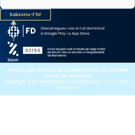
«Si vols saber què és calor, ves per les
Santes a Mataró»🥵.
Photo
View on Facebook
·
Share
Avís Legal
Protecció de Dades
Política de Cookies
Canal de denúncia
Copyright 2026 ©ARQUEBISBAT DE BARCELONA, tots els drets
reservats.