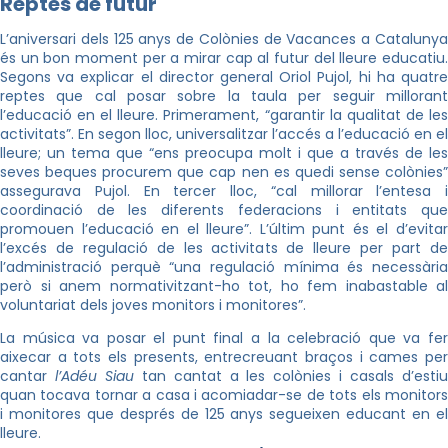
Reptes de futur
L’aniversari dels 125 anys de Colònies de Vacances a Catalunya
és un bon moment per a mirar cap al futur del lleure educatiu.
Segons va explicar el director general Oriol Pujol, hi ha quatre
reptes que cal posar sobre la taula per seguir millorant
l’educació en el lleure. Primerament, “garantir la qualitat de les
activitats”. En segon lloc, universalitzar l’accés a l’educació en el
lleure; un tema que “ens preocupa molt i que a través de les
seves beques procurem que cap nen es quedi sense colònies”
assegurava Pujol. En tercer lloc, “cal millorar l’entesa i
coordinació de les diferents federacions i entitats que
promouen l’educació en el lleure”. L’últim punt és el d’evitar
l’excés de regulació de les activitats de lleure per part de
l’administració perquè “una regulació mínima és necessària
però si anem normativitzant-ho tot, ho fem inabastable al
voluntariat dels joves monitors i monitores”.
La música va posar el punt final a la celebració que va fer
aixecar a tots els presents, entrecreuant braços i cames per
cantar
l’Adéu Siau
tan cantat a les colònies i casals d’esti
quan tocava tornar a casa i acomiadar-se de tots els monitors
i monitores que després de 125 anys segueixen educant en el
lleure.