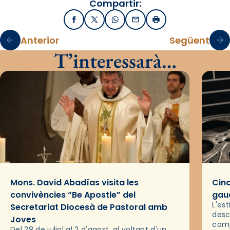
Compartir:
Facebook
X / Twitter
WhatsApp
Email
Imprimir
Anterior
Següent
T’interessarà…
Mons. David Abadías visita les
Cinc
convivències “Be Apostle” del
gaud
L'es
Secretariat Diocesà de Pastoral amb
desc
Joves
comp
Del 28 de juliol al 2 d'agost, al voltant d'un