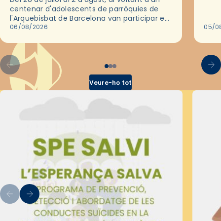
deix
centenar d'adolescents de parròquies de
trav
l'Arquebisbat de Barcelona van participar en
les convivències Be Apostle, organitzades
06/08/2026
05/0
pel Secretariat Diocesà de Pastoral amb…
Veure-ho tot