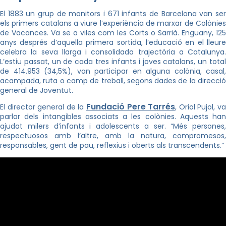
El 1883 un grup de monitors i 671 infants de Barcelona van ser
els primers catalans a viure l’experiència de marxar de Colònies
de Vacances. Va se a viles com les Corts o Sarrià. Enguany, 125
anys després d’aquella primera sortida, l’educació en el lleure
celebra la seva llarga i consolidada trajectòria a Catalunya.
L’estiu passat, un de cada tres infants i joves catalans, un total
de 414.953 (34,5%), van participar en alguna colònia, casal,
acampada, ruta o camp de treball, segons dades de la direcció
general de Joventut.
Fundació Pere Tarrés
El director general de la
, Oriol Pujol, v
parlar dels intangibles associats a les colònies. Aquests han
ajudat milers d’infants i adolescents a ser. “Més persones,
respectuosos amb l’altre, amb la natura, compromesos,
responsables, gent de pau, reflexius i oberts als transcendents.”