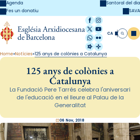
Agenda
Santoral del dia
SAVA
Fes un donatiu
Facebook
Instagram
X / Twitter
YouTube
CA
Me
Cerca
WhatsApp
Flickr
Radio Estel
Catalunya Cristi
Home
Notícies
125 anys de colònies a Catalunya
125 anys de colònies a
Catalunya
La Fundació Pere Tarrés celebra l'aniversari
de l'educació en el lleure al Palau de la
Generalitat
06 Nov, 2018