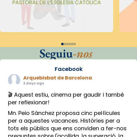
Seguiu
-nos
Facebook
Arquebisbat de Barcelona
2 days ago
🎬 Aquest estiu, cinema per gaudir i també
per reflexionar!
Mn. Peio Sánchez proposa cinc pel·lícules
per a aquestes vacances. Històries per a
tots els públics que ens conviden a fer-nos
preguntes sobre l'acollida, la superació, la