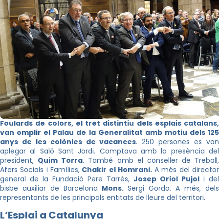
Foulards de colors, el tret distintiu dels esplais catalans,
van omplir el Palau de la Generalitat amb motiu dels 125
anys de les colònies de vacances
. 250 persones es va
aplegar al Saló Sant Jordi. Comptava amb la presència del
president,
Quim Torra
. També amb el conseller de Treball,
Afers Socials i Famílies,
Chakir el Homrani.
A més del directo
general de la Fundació Pere Tarrés,
Josep Oriol Pujol
i del
bisbe auxiliar de Barcelona
Mons.
Sergi Gordo. A més, del
representants de les principals entitats de lleure del territori.
L’Esplai a Catalunya