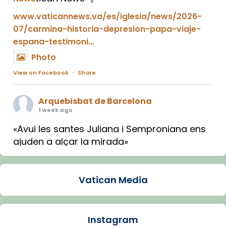
www.vaticannews.va/es/iglesia/news/2026-
07/carmina-historia-depresion-papa-viaje-
espana-testimoni...
Photo
View on Facebook
·
Share
Arquebisbat de Barcelona
1 week ago
«Avui les santes Juliana i Semproniana ens
ajuden a alçar la mirada»
Mons. Sergi Gordo, bisbe de Tortosa, ha
presidit aquest 27 de juliol la missa de Les
Vatican Media
Santes de Mataró.
🔗
tinyurl.com/cvu5jmbk
📸 J. Merino
Instagram