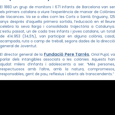
El 1883 un grup de monitors i 671 infants de Barcelona van ser
els primers catalans a viure l’experiència de marxar de Colònies
de Vacances. Va se a viles com les Corts o Sarrià. Enguany, 125
anys després d’aquella primera sortida, l’educació en el lleure
celebra la seva llarga i consolidada trajectòria a Catalunya.
L’estiu passat, un de cada tres infants i joves catalans, un total
de 414.953 (34,5%), van participar en alguna colònia, casal,
acampada, ruta o camp de treball, segons dades de la direcció
general de Joventut.
Fundació Pere Tarrés
El director general de la
, Oriol Pujol, v
parlar dels intangibles associats a les colònies. Aquests han
ajudat milers d’infants i adolescents a ser. “Més persones,
respectuosos amb l’altre, amb la natura, compromesos,
responsables, gent de pau, reflexius i oberts als transcendents.”