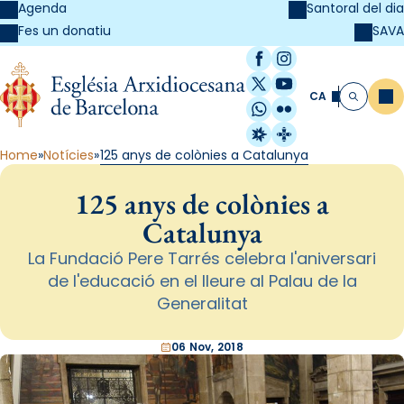
Agenda
Santoral del dia
SAVA
Fes un donatiu
Facebook
Instagram
X / Twitter
YouTube
CA
Me
Cerca
WhatsApp
Flickr
Radio Estel
Catalunya Cristi
Home
Notícies
125 anys de colònies a Catalunya
125 anys de colònies a
Catalunya
La Fundació Pere Tarrés celebra l'aniversari
de l'educació en el lleure al Palau de la
Generalitat
06 Nov, 2018