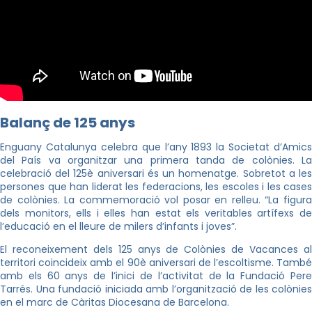
Balanç de 125 anys
Enguany Catalunya celebra que l’any 1893 la Societat d’Amics
del País va organitzar una primera tanda de colònies. La
celebració del 125è aniversari és un homenatge. Sobretot a les
persones que han liderat les federacions, les escoles i les cases
de colònies. La commemoració vol posar en relleu. “La figura
dels monitors, ells i elles han estat els veritables artífexs de
l’educació en el lleure de milers d’infants i joves”.
El reconeixement dels 125 anys de Colònies de Vacances al
territori coincideix amb el 90è aniversari de l’escoltisme. També
amb els 60 anys de l’inici de l’activitat de la Fundació Pere
Tarrés. Una fundació iniciada amb l’organització de les colònies
en el marc de Càritas Diocesana de Barcelona.