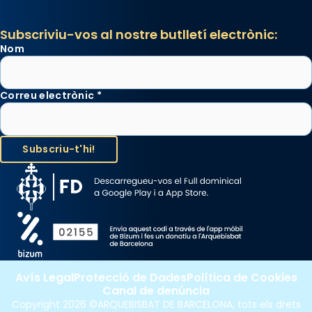
Subscriviu-vos al nostre butlletí electrònic:
Nom
Correu electrònic
*
Avís Legal
Protecció de Dades
Política de Cookies
Canal de denúncia
Copyright 2026 ©ARQUEBISBAT DE BARCELONA, tots els drets