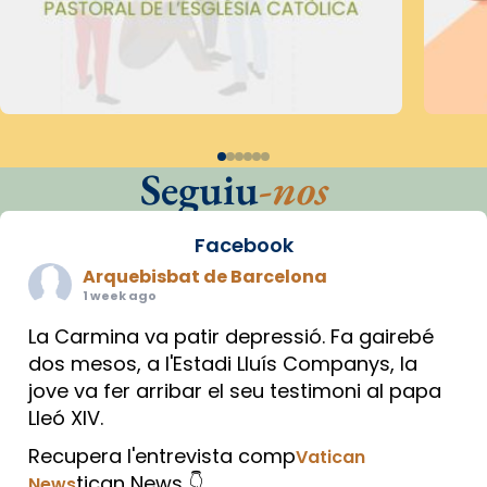
Seguiu
-nos
Facebook
Arquebisbat de Barcelona
1 week ago
La Carmina va patir depressió. Fa gairebé
dos mesos, a l'Estadi Lluís Companys, la
jove va fer arribar el seu testimoni al papa
Lleó XIV.
Recupera l'entrevista comp
Vatican
tican News 👇
News