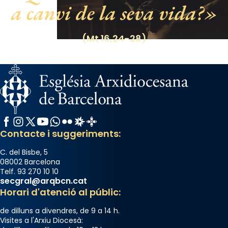
segons una dita popular.
a canvi de la seva vida?
Photo
(Mt 16,24-28)
View on Facebook
·
Share
Facebook
Instagram
X / Twitter
YouTube
WhatsApp
Flickr
Radio Estel
Catalunya Cristiana
Contacte i suggeriments:
C. del Bisbe, 5
08002 Barcelona
Telf. 93 270 10 10
secgral@arqbcn.cat
Horari d'atenció al públic:
de dilluns a divendres, de 9 a 14 h.
Visites a l'Arxiu Diocesà: