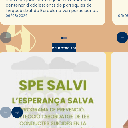
deix
centenar d'adolescents de parròquies de
trav
l'Arquebisbat de Barcelona van participar en
les convivències Be Apostle, organitzades
06/08/2026
05/0
pel Secretariat Diocesà de Pastoral amb…
Veure-ho tot