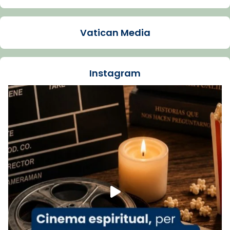
Mons. Sergi Gordo, bisbe de Tortosa, ha
presidit aquest 27 de juliol la missa de Les
Vatican Media
Santes de Mataró.
🔗
tinyurl.com/cvu5jmbk
📸 J. Merino
Instagram
Foto
View on Facebook
·
Share
Arquebisbat de Barcelona
is at Catedral
de Barcelona.
1 week ago
Aquest dilluns, 27 de juliol, ha tingut lloc la
missa d’acció de gràcies en agraïment al
comitè organitzador de la visita apostòlica
del Sant Pare Lleó XIV a Barcelona, i als
col·laboradors, a la Catedral de Barcelona.