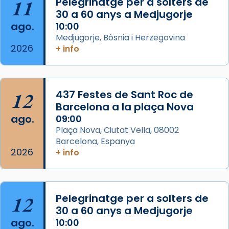
11
Pelegrinatge per a solters de
Patró de Galícia, després de les invasions
30 a 60 anys a Medjugorje
musulmanes fou venerat com a patró dels
ago.
10:00
Regnes castellans i més tard de tota
Medjugorje, Bòsnia i Herzegovina
Espanya.
2026
+ info
El seu sepulcre a Compostela fou un g
...
Ver más
Foto
12
437 Festes de Sant Roc de
Barcelona a la plaça Nova
View on Facebook
·
Share
ago.
09:00
Plaça Nova, Ciutat Vella, 08002
Barcelona, Espanya
2026
+ info
12
Pelegrinatge per a solters de
30 a 60 anys a Medjugorje
ago.
10:00