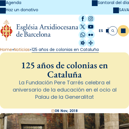
Agenda
Santoral del día
SAVA
Haz un donativo
Facebook
Instagram
X / Twitter
YouTube
ES
Me
Buscar
WhatsApp
Flickr
Radio Estel
Catalunya Cristi
Home
Noticias
125 años de colonias en Cataluña
125 años de colonias en
Cataluña
La Fundación Pere Tarrés celebra el
aniversario de la educación en el ocio al
Palau de la Generalitat
06 Nov, 2018