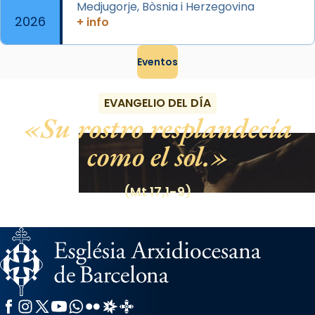
Medjugorje, Bòsnia i Herzegovina
2026
+ info
Eventos
EVANGELIO DEL DÍA
Su rostro resplandecía
como el sol.
(Mt 17,1-9)
Facebook
Instagram
X / Twitter
YouTube
WhatsApp
Flickr
Radio Estel
Catalunya Cristiana