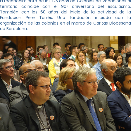
El reconocimiento de los 125 años de Colonias de Vacaciones al
territorio coincide con el 90º aniversario del escultismo.
También con los 60 años del inicio de la actividad de la
Fundación Pere Tarrés. Una fundación iniciada con la
organización de las colonias en el marco de Cáritas Diocesana
de Barcelona.