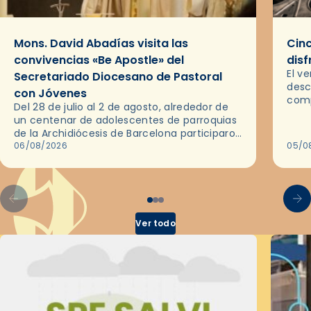
Mons. David Abadías visita las
Cinc
convivencias «Be Apostle» del
disf
El v
Secretariado Diocesano de Pastoral
desc
con Jóvenes
comp
Del 28 de julio al 2 de agosto, alrededor de
ocas
un centenar de adolescentes de parroquias
histo
de la Archidiócesis de Barcelona participaron
sobr
en las convivencias Be Apostle, organizadas
06/08/2026
05/0
por el Secretariado Diocesano…
Ver todo