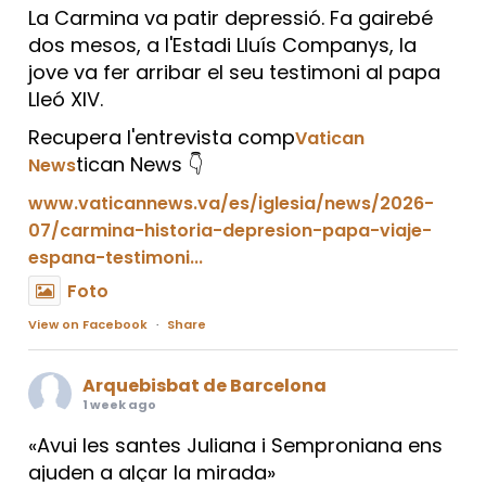
La Carmina va patir depressió. Fa gairebé
dos mesos, a l'Estadi Lluís Companys, la
jove va fer arribar el seu testimoni al papa
Lleó XIV.
Recupera l'entrevista comp
Vatican
tican News 👇
News
www.vaticannews.va/es/iglesia/news/2026-
07/carmina-historia-depresion-papa-viaje-
espana-testimoni...
Foto
View on Facebook
·
Share
Arquebisbat de Barcelona
1 week ago
«Avui les santes Juliana i Semproniana ens
ajuden a alçar la mirada»