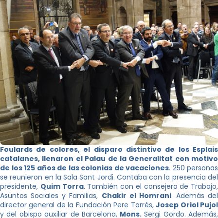
Foulards de colores, el disparo distintivo de los Esplais
catalanes, llenaron el Palau de la Generalitat con motivo
de los 125 años de las colonias de vacaciones
. 250 personas
se reunieron en la Sala Sant Jordi. Contaba con la presencia del
presidente,
Quim Torra
. También con el consejero de Trabajo,
Asuntos Sociales y Familias,
Chakir el Homrani
. Además del
director general de la Fundación Pere Tarrés,
Josep Oriol Pujo
y del obispo auxiliar de Barcelona,
Mons.
Sergi Gordo. Además