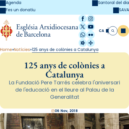
Agenda
Santoral del dia
SAVA
Fes un donatiu
Facebook
Instagram
X / Twitter
YouTube
CA
Me
Cerca
WhatsApp
Flickr
Radio Estel
Catalunya Cristi
Home
Notícies
125 anys de colònies a Catalunya
125 anys de colònies a
Catalunya
La Fundació Pere Tarrés celebra l'aniversari
de l'educació en el lleure al Palau de la
Generalitat
06 Nov, 2018