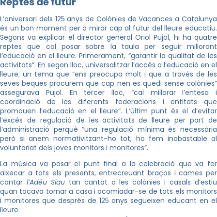
Reptes de futur
L’aniversari dels 125 anys de Colònies de Vacances a Catalunya
és un bon moment per a mirar cap al futur del lleure educatiu.
Segons va explicar el director general Oriol Pujol, hi ha quatre
reptes que cal posar sobre la taula per seguir millorant
l’educació en el lleure. Primerament, “garantir la qualitat de les
activitats”. En segon lloc, universalitzar l’accés a l’educació en el
lleure; un tema que “ens preocupa molt i que a través de les
seves beques procurem que cap nen es quedi sense colònies”
assegurava Pujol. En tercer lloc, “cal millorar l’entesa i
coordinació de les diferents federacions i entitats que
promouen l’educació en el lleure”. L’últim punt és el d’evitar
l’excés de regulació de les activitats de lleure per part de
l’administració perquè “una regulació mínima és necessària
però si anem normativitzant-ho tot, ho fem inabastable al
voluntariat dels joves monitors i monitores”.
La música va posar el punt final a la celebració que va fer
aixecar a tots els presents, entrecreuant braços i cames per
cantar
l’Adéu Siau
tan cantat a les colònies i casals d’esti
quan tocava tornar a casa i acomiadar-se de tots els monitors
i monitores que després de 125 anys segueixen educant en el
lleure.