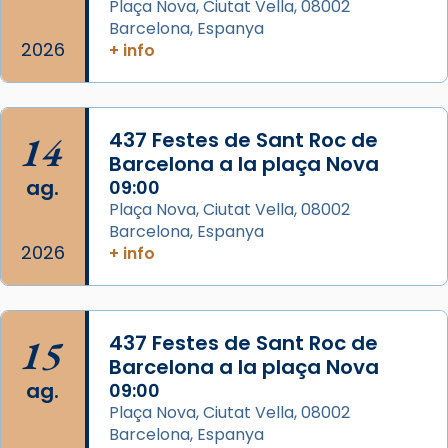
Plaça Nova, Ciutat Vella, 08002
col·laboradors, a la Catedral de Barcelona.
Barcelona, Espanya
L’arquebisbe de Barcelona, el cardenal Joan
2026
+ info
Josep Omella, ha presidit la missa i l’ha
concelebrat el bisbe auxiliar de Barcelona,
Mons. David Abadías.
14
437 Festes de Sant Roc de
📸 Dr. G. Simón
Barcelona a la plaça Nova
ag.
09:00
Photo
Plaça Nova, Ciutat Vella, 08002
View on Facebook
·
Share
Barcelona, Espanya
2026
+ info
Arquebisbat de Barcelona
2 weeks ago
Memòria de les santes Juliana i
15
437 Festes de Sant Roc de
Semproniana, verges i màrtirs.
Barcelona a la plaça Nova
ag.
09:00
Acompanyant la història de sant Cugat, a
Plaça Nova, Ciutat Vella, 08002
partir de l’Edat Mitjana sorgeix la tradició
Barcelona, Espanya
que les santes Juliana (“relatiu a Júlia”) i