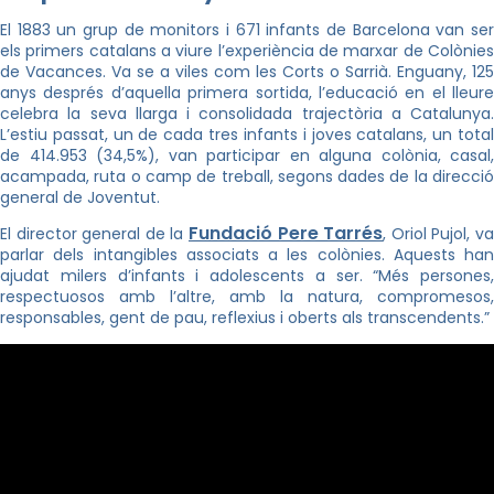
El 1883 un grup de monitors i 671 infants de Barcelona van ser
els primers catalans a viure l’experiència de marxar de Colònies
de Vacances. Va se a viles com les Corts o Sarrià. Enguany, 125
anys després d’aquella primera sortida, l’educació en el lleure
celebra la seva llarga i consolidada trajectòria a Catalunya.
L’estiu passat, un de cada tres infants i joves catalans, un total
de 414.953 (34,5%), van participar en alguna colònia, casal,
acampada, ruta o camp de treball, segons dades de la direcció
general de Joventut.
Fundació Pere Tarrés
El director general de la
, Oriol Pujol, v
parlar dels intangibles associats a les colònies. Aquests han
ajudat milers d’infants i adolescents a ser. “Més persones,
respectuosos amb l’altre, amb la natura, compromesos,
responsables, gent de pau, reflexius i oberts als transcendents.”