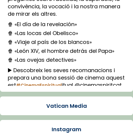
convivència, la vocació i la nostra manera
de mirar els altres.
🍿 «El día de la revelación»
🍿 «Las locas del Obelisco»
🍿 «Viaje al país de los blancos»
🍿 «León XIV, el hombre detrás del Papa»
🍿 «Las ovejas detectives»
▶️ Descobreix les seves recomanacions i
prepara una bona sessió de cinema aquest
est
itual @cinemaspiritcat
#CinemaEspiritual
Imatge: Generada amb IA (OpenAI)
Video
Vatican Media
View on Facebook
·
Share
Instagram
Arquebisbat de Barcelona