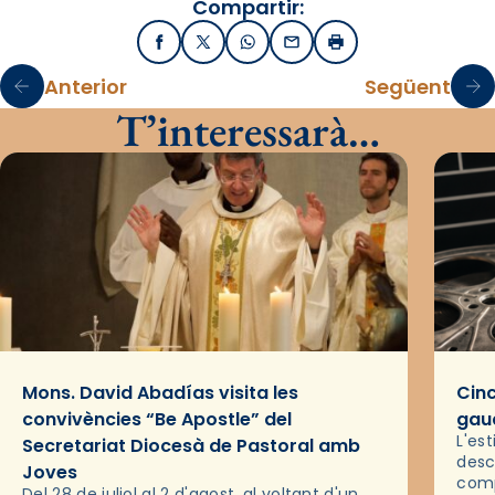
Compartir:
Facebook
X / Twitter
WhatsApp
Email
Imprimir
Anterior
Següent
T’interessarà…
Mons. David Abadías visita les
Cinc
convivències “Be Apostle” del
gaud
L'es
Secretariat Diocesà de Pastoral amb
desc
Joves
comp
Del 28 de juliol al 2 d'agost, al voltant d'un