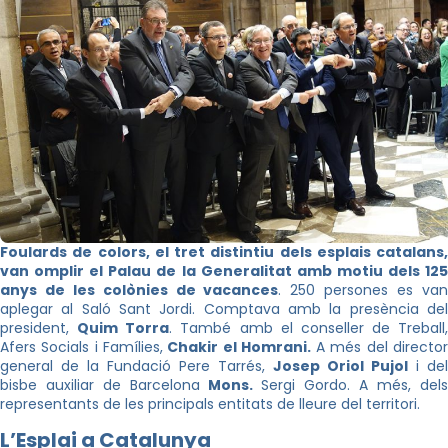
Foulards de colors, el tret distintiu dels esplais catalans,
van omplir el Palau de la Generalitat amb motiu dels 125
anys de les colònies de vacances
. 250 persones es va
aplegar al Saló Sant Jordi. Comptava amb la presència del
president,
Quim Torra
. També amb el conseller de Treball,
Afers Socials i Famílies,
Chakir el Homrani.
A més del directo
general de la Fundació Pere Tarrés,
Josep Oriol Pujol
i del
bisbe auxiliar de Barcelona
Mons.
Sergi Gordo. A més, del
representants de les principals entitats de lleure del territori.
L’Esplai a Catalunya