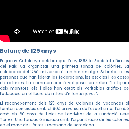
Balanç de 125 anys
Enguany Catalunya celebra que l’any 1893 la Societat d’Amics
del País va organitzar una primera tanda de colònies. La
celebració del 125è aniversari és un homenatge. Sobretot a les
persones que han liderat les federacions, les escoles i les cases
de colònies. La commemoració vol posar en relleu. “La figura
dels monitors, ells i elles han estat els veritables artífexs de
l’educació en el lleure de milers d’infants i joves”.
El reconeixement dels 125 anys de Colònies de Vacances al
territori coincideix amb el 90è aniversari de l’escoltisme. També
amb els 60 anys de l’inici de l’activitat de la Fundació Pere
Tarrés. Una fundació iniciada amb l’organització de les colònies
en el marc de Càritas Diocesana de Barcelona.