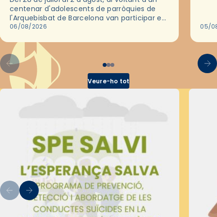
deix
centenar d'adolescents de parròquies de
trav
l'Arquebisbat de Barcelona van participar en
les convivències Be Apostle, organitzades
06/08/2026
05/0
pel Secretariat Diocesà de Pastoral amb…
Veure-ho tot