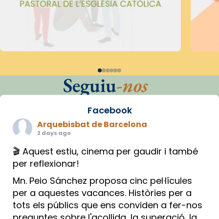
Seguiu
-nos
Facebook
Arquebisbat de Barcelona
2 days ago
🎬 Aquest estiu, cinema per gaudir i també
per reflexionar!
Mn. Peio Sánchez proposa cinc pel·lícules
per a aquestes vacances. Històries per a
tots els públics que ens conviden a fer-nos
preguntes sobre l'acollida, la superació, la