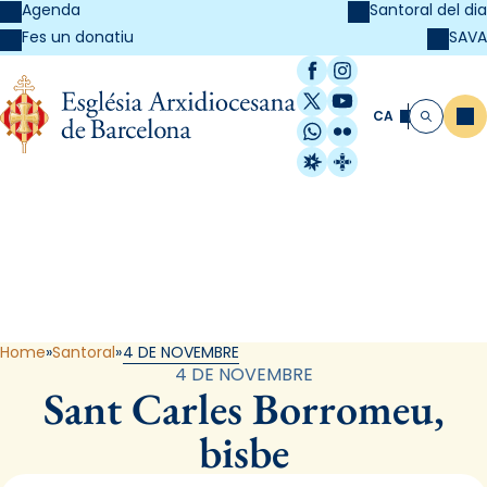
Agenda
Santoral del dia
SAVA
Fes un donatiu
Facebook
Instagram
X / Twitter
YouTube
CA
Me
Cerca
WhatsApp
Flickr
Radio Estel
Catalunya Cristi
Santoral
Home
Santoral
4 DE NOVEMBRE
4 DE NOVEMBRE
Sant Carles Borromeu,
bisbe