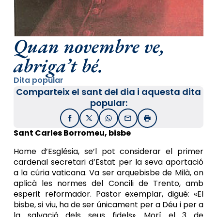
Quan novembre ve,
abriga’t bé.
Dita popular
Comparteix el sant del dia i aquesta dita
popular:
Facebook
X / Twitter
WhatsApp
Email
Imprimir
Sant Carles Bor­romeu, bisbe
Home d’Església, se’l pot considerar el primer
cardenal secretari d’Estat per la seva aportació
a la cúria vaticana. Va ser arquebisbe de Milà, on
aplicà les normes del Concili de Trento, amb
esperit reformador. Pastor exemplar, digué: «El
bisbe, si viu, ha de ser únicament per a Déu i per a
la salvació dels seus fidels». Morí el 3 de