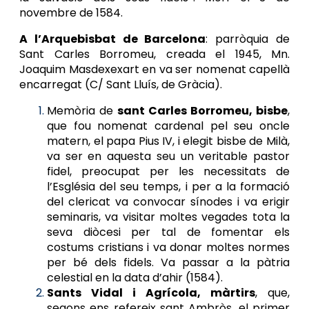
novembre de 1584.
A l’Arquebisbat de Barcelona
: parròquia de
Sant Carles Borromeu, creada el 1945, Mn.
Joaquim Masdexexart en va ser nomenat capellà
encarregat (C/ Sant Lluís, de Gràcia).
Memòria de
sant Carles Borromeu, bisbe
,
que fou nomenat cardenal pel seu oncle
matern, el papa Pius IV, i elegit bisbe de Milà,
va ser en aquesta seu un veritable pastor
fidel, preocupat per les necessitats de
l’Església del seu temps, i per a la formació
del clericat va convocar sínodes i va erigir
seminaris, va visitar moltes vegades tota la
seva diòcesi per tal de fomentar els
costums cristians i va donar moltes normes
per bé dels fidels. Va passar a la pàtria
celestial en la data d’ahir (1584).
Sants Vidal i Agrícola, màrtirs
, que,
segons ens refereix sant Ambròs, el primer