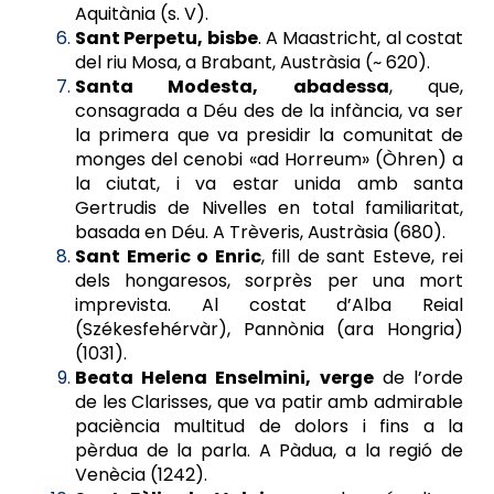
Aquitània (s. V).
Sant Perpetu, bisbe
. A Maastricht, al costat
del riu Mosa, a Brabant, Austràsia (~ 620).
Santa Modesta, abadessa
, que,
consagrada a Déu des de la infància, va ser
la primera que va presidir la comunitat de
monges del cenobi «ad Horreum» (Òhren) a
la ciutat, i va estar unida amb santa
Gertrudis de Nivelles en total familiaritat,
basada en Déu. A Trèveris, Austràsia (680).
Sant Emeric o Enric
, fill de sant Esteve, rei
dels hongaresos, sorprès per una mort
imprevista. Al costat d’Alba Reial
(Székesfehérvàr), Pannònia (ara Hongria)
(1031).
Beata Helena Enselmini, verge
de l’orde
de les Clarisses, que va patir amb admirable
paciència multitud de dolors i fins a la
pèrdua de la parla. A Pàdua, a la regió de
Venècia (1242).