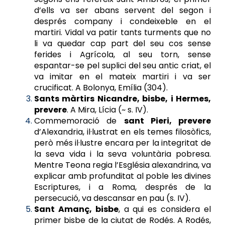
d’ells va ser abans servent del segon i
després company i condeixeble en el
martiri. Vidal va patir tants turments que no
li va quedar cap part del seu cos sense
ferides i Agrícola, al seu torn, sense
espantar-se pel suplici del seu antic criat, el
va imitar en el mateix martiri i va ser
crucificat. A Bolonya, Emília (304).
Sants màrtirs Nicandre, bisbe, i Hermes,
prevere
. A Mira, Lícia (~ s. IV).
Commemoració de
sant Pieri, prevere
d’Alexandria, il·lustrat en els temes filosòfics,
però més il·lustre encara per la integritat de
la seva vida i la seva voluntària pobresa.
Mentre Teona regia l’Església alexandrina, va
explicar amb profunditat al poble les divines
Escriptures, i a Roma, després de la
persecució, va descansar en pau (s. IV).
Sant Amanç, bisbe
, a qui es considera el
primer bisbe de la ciutat de Rodés. A Rodés,