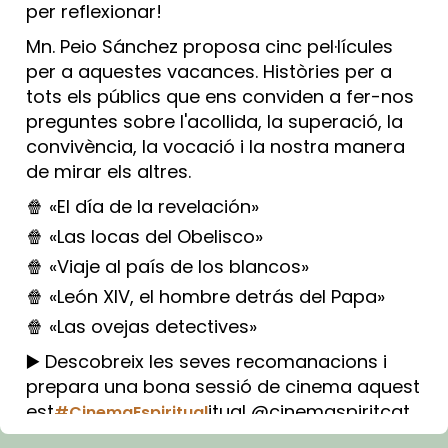
per reflexionar!
Mn. Peio Sánchez proposa cinc pel·lícules
per a aquestes vacances. Històries per a
tots els públics que ens conviden a fer-nos
preguntes sobre l'acollida, la superació, la
convivència, la vocació i la nostra manera
de mirar els altres.
🍿 «El día de la revelación»
🍿 «Las locas del Obelisco»
🍿 «Viaje al país de los blancos»
🍿 «León XIV, el hombre detrás del Papa»
🍿 «Las ovejas detectives»
▶️ Descobreix les seves recomanacions i
prepara una bona sessió de cinema aquest
est
itual @cinemaspiritcat
#CinemaEspiritual
Imatge: Generada amb IA (OpenAI)