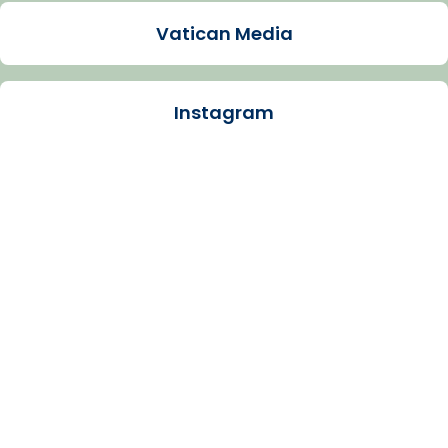
Video
Vatican Media
View on Facebook
·
Share
Instagram
Arquebisbat de Barcelona
1 week ago
La Carmina va patir depressió. Fa gairebé
dos mesos, a l'Estadi Lluís Companys, la
jove va fer arribar el seu testimoni al papa
Lleó XIV.
Recupera l'entrevista comp
Vatican
tican News 👇
News
www.vaticannews.va/es/iglesia/news/2026-
07/carmina-historia-depresion-papa-viaje-
espana-testimoni...
Photo