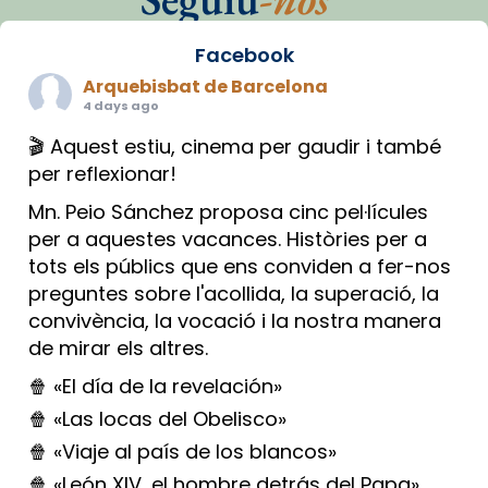
Facebook
Arquebisbat de Barcelona
4 days ago
🎬 Aquest estiu, cinema per gaudir i també
per reflexionar!
Mn. Peio Sánchez proposa cinc pel·lícules
per a aquestes vacances. Històries per a
tots els públics que ens conviden a fer-nos
preguntes sobre l'acollida, la superació, la
convivència, la vocació i la nostra manera
de mirar els altres.
🍿 «El día de la revelación»
🍿 «Las locas del Obelisco»
🍿 «Viaje al país de los blancos»
🍿 «León XIV, el hombre detrás del Papa»