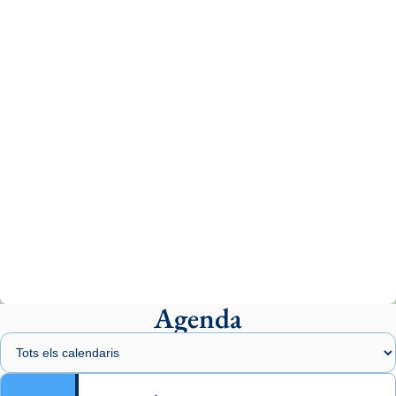
tican News 👇
News
www.vaticannews.va/es/iglesia/news/2026-
07/carmina-historia-depresion-papa-viaje-
espana-testimoni...
Photo
View on Facebook
·
Share
Arquebisbat de Barcelona
2 weeks ago
«Avui les santes Juliana i Semproniana ens
ajuden a alçar la mirada»
Mons. Sergi Gordo, bisbe de Tortosa, ha
presidit aquest 27 de juliol la missa de Les
Agenda
Santes de Mataró.
🔗
tinyurl.com/cvu5jmbk
📸 J. Merino