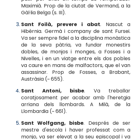
Maximià. Prop de la ciutat de Vermand, a la
Gàl·lia Belga (s. III).
Sant Foilà, prevere i abat
. Nascut a
Hibèrnia. Germà i company de sant Fursei.
Va ser sempre fidel a la disciplina monàstica
de la seva pàtria, va fundar monestirs
dobles, de monjos i monges, a Fosses i a
Nivelles, i en un viatge entre els dos pobles
va caure en mans de malfactors, que el van
assassinar. Prop de Fosses, a Brabant,
Austràsia (~ 655).
Sant Antoni, bisbe
. Va treballar
coratjosament per acabar amb l'heretgia
arriana dels llombards. A Milà, de la
Llombardia (~ 661).
Sant Wolfgang, bisbe
. Després de ser
mestre d'escola i haver professat com a
monjo, va ser elevat a la seu episcopal i va