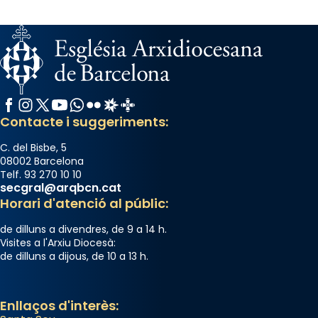
Facebook
Instagram
X / Twitter
YouTube
WhatsApp
Flickr
Radio Estel
Catalunya Cristiana
Contacte i suggeriments:
C. del Bisbe, 5
08002 Barcelona
Telf. 93 270 10 10
secgral@arqbcn.cat
Horari d'atenció al públic:
de dilluns a divendres, de 9 a 14 h.
Visites a l'Arxiu Diocesà:
de dilluns a dijous, de 10 a 13 h.
Enllaços d'interès: