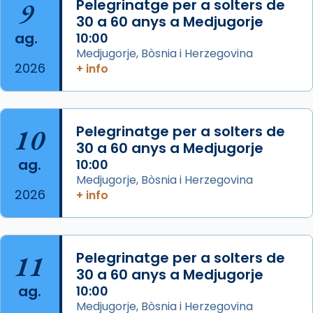
9
Pelegrinatge per a solters de
30 a 60 anys a Medjugorje
Photo
ag.
10:00
View on Facebook
·
Share
Medjugorje, Bòsnia i Herzegovina
2026
+ info
Arquebisbat de Barcelona
is at Catedral
de Barcelona.
2 weeks ago
Aquest dilluns, 27 de juliol, ha tingut lloc la
10
Pelegrinatge per a solters de
missa d’acció de gràcies en agraïment al
30 a 60 anys a Medjugorje
ag.
comitè organitzador de la visita apostòlica
10:00
Medjugorje, Bòsnia i Herzegovina
del Sant Pare Lleó XIV a Barcelona, i als
2026
+ info
col·laboradors, a la Catedral de Barcelona.
L’arquebisbe de Barcelona, el cardenal Joan
Josep Omella, ha presidit la missa i l’ha
11
Pelegrinatge per a solters de
concelebrat el bisbe auxiliar de Barcelona,
30 a 60 anys a Medjugorje
Mons. David Abadías.
ag.
10:00
📸 Dr. G. Simón
Medjugorje, Bòsnia i Herzegovina