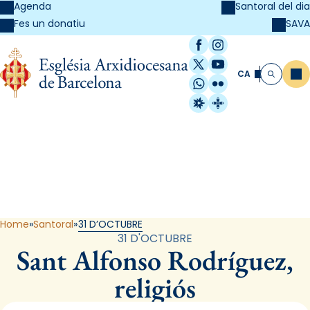
Agenda
Santoral del dia
SAVA
Fes un donatiu
Facebook
Instagram
X / Twitter
YouTube
CA
Me
Cerca
WhatsApp
Flickr
Radio Estel
Catalunya Cristi
Santoral
Home
Santoral
31 D’OCTUBRE
31 D'OCTUBRE
Sant Alfonso Rodríguez,
religiós