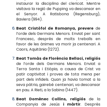
instaurar la disciplina del clericat. Mentre
visitava la regió de Pupping va descansar en
el Senyor. A Ratisbona (Regensburg),
Baviera (994).
Beat Cristòfol de Romanya, prevere
de
l’orde dels Germans Menors. Enviat per sant
Francesc, després de molts treballs en
favor de les ànimes va morir ja centenari. A
Caors, Aquitània (1272).
Beat Tomàs de Florència Bellaci, religiós
de l’orde dels Germans Menors. Enviat a
Terra Santa i Etiòpia, a causa de Crist va
patir captivitat i proves de tota mena per
part dels infidels. Quan ja havia tomat a la
seva pàtria, gairebé centenari, va descansar
en pau. A Rieti, a la Sabina (1447).
Beat Domènec Collins, religiós
de la
Companyia de Jesús
i màrtir
. Després