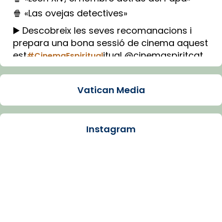
🍿 «Las ovejas detectives»
▶️ Descobreix les seves recomanacions i
prepara una bona sessió de cinema aquest
est
itual @cinemaspiritcat
#CinemaEspiritual
Imatge: Generada amb IA (OpenAI)
Video
Vatican Media
View on Facebook
·
Share
Instagram
Arquebisbat de Barcelona
1 week ago
La Carmina va patir depressió. Fa gairebé
dos mesos, a l'Estadi Lluís Companys, la
jove va fer arribar el seu testimoni al papa
Lleó XIV.
Recupera l'entrevista comp
Vatican