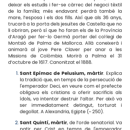
deixar els estudis i fer-se càrrec del negoci tèxtil
de la família; més endavant perdrà també la
mare, l’esposa i els dos fills. Així que als 36 anys,
trucarà a la porta dels jesuïtes de Castella que no
li obriran, però sí que ho faran els de la Província
d’Aragó per fer-lo Germà porter del col·legi de
Montsió de Palma de Mallorca. Allà coneixerà i
animarà al jove Pere Claver per anar a les
Missions de Colòmbia. Morirà a Palma el 31
d’octubre de 1617. Canonitzat el 1888.
Sant Epímac de Pelusium, màrtir
. Explica
la tradició que, en temps de la persecució de
l'emperador Deci, en veure com el prefecte
obligava els cristians a oferir sacrificis als
ídols, va intentar destruir l’altar. Per això va
ser immediatament detingut, torturat i
degollat. A Alexandria, Egipte (~ 250).
Sant Quintí, màrtir
, de l’orde senatorial. Va
patir per Crist en temps de l'emperador