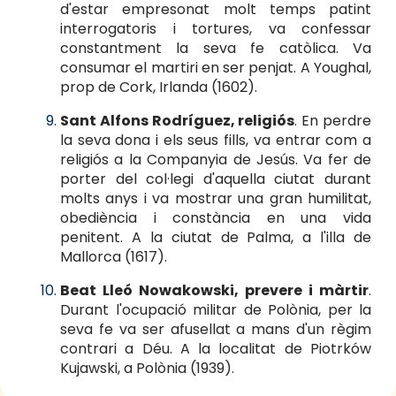
d'estar empresonat molt temps patint
interrogatoris i tortures, va confessar
constantment la seva fe catòlica. Va
consumar el martiri en ser penjat. A Youghal,
prop de Cork, Irlanda (1602).
Sant Alfons Rodríguez, religiós
. En perdre
la seva dona i els seus fills, va entrar com a
religiós a la Companyia de Jesús. Va fer de
porter del col·legi d'aquella ciutat durant
molts anys i va mostrar una gran humilitat,
obediència i constància en una vida
penitent. A la ciutat de Palma, a l'illa de
Mallorca (1617).
Beat Lleó Nowakowski, prevere i màrtir
.
Durant l'ocupació militar de Polònia, per la
seva fe va ser afusellat a mans d'un règim
contrari a Déu. A la localitat de Piotrków
Kujawski, a Polònia (1939).