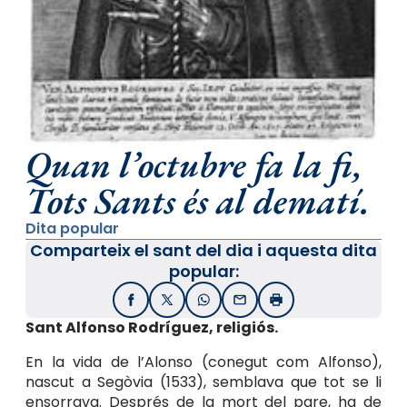
Quan l’octubre fa la fi,
Tots Sants és al dematí.
Dita popular
Comparteix el sant del dia i aquesta dita
popular:
Facebook
X / Twitter
WhatsApp
Email
Imprimir
Sant Alfonso Rodríguez,
religiós
.
En la vida de l’Alonso (conegut com Alfonso),
nascut a Segòvia (1533), semblava que tot se li
ensorrava. Després de la mort del pare, ha de