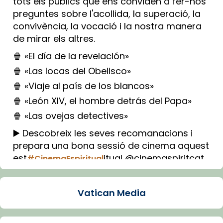
tots els públics que ens conviden a fer-nos
preguntes sobre l'acollida, la superació, la
convivència, la vocació i la nostra manera
de mirar els altres.
🍿 «El día de la revelación»
🍿 «Las locas del Obelisco»
🍿 «Viaje al país de los blancos»
🍿 «León XIV, el hombre detrás del Papa»
🍿 «Las ovejas detectives»
▶️ Descobreix les seves recomanacions i
prepara una bona sessió de cinema aquest
est
itual @cinemaspiritcat
#CinemaEspiritual
Imatge: Generada amb IA (OpenAI)
Video
Vatican Media
View on Facebook
·
Share