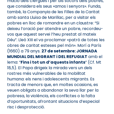
mació dels cler­gues i per als socors dels pobres,
que con­sidera els seus «amos i se­nyor­s». Funda,
també, la Companyia de les Filles de la Caritat
amb santa Lluïsa de Marillac, per a visitar els
pobres en lloc de romandre en un claustre: “Si
deixeu l’oració per atendre un pobre, recordeu-
vos que aquest servei l’heu prestat al mateix
Déu”. Lleó XIII el va proclamar «patró de totes les
obres de caritat esteses pel món». Morí a París
(1660) a 79 anys.
27 de setembre: JORNADA
MUNDIAL DEL MIGRANT i DEL REFUGIAT
amb el
lema: “
Fins i tot un d’aquests infants
” (Cf. Mt
18,5). El Papa dirigeix la mirada vers un dels
rostres més vulnerables de la mobilitat
humana: els nens i adolescents migrants. Es
tracta de menors que, en moltes ocasions, es
veuen obligats a abandonar la seva llar per la
pobresa, la violència, els conflictes o la falta
d’oportunitats, afrontant situacions d’especial
risc i desprotecció.