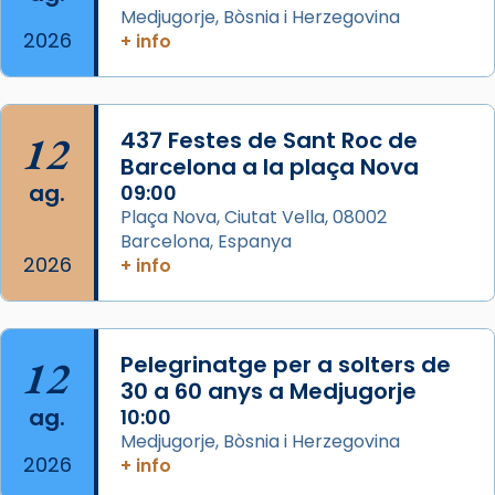
Medjugorje, Bòsnia i Herzegovina
del Sant Pare Lleó XIV a Barcelona, i als
2026
+ info
col·laboradors, a la Catedral de Barcelona.
L’arquebisbe de Barcelona, el cardenal Joan
Josep Omella, ha presidit la missa i l’ha
12
437 Festes de Sant Roc de
concelebrat el bisbe auxiliar de Barcelona,
Barcelona a la plaça Nova
Mons. David Abadías.
ag.
09:00
📸 Dr. G. Simón
Plaça Nova, Ciutat Vella, 08002
Barcelona, Espanya
Photo
2026
+ info
View on Facebook
·
Share
Arquebisbat de Barcelona
12
Pelegrinatge per a solters de
2 weeks ago
30 a 60 anys a Medjugorje
Memòria de les santes Juliana i
ag.
10:00
Semproniana, verges i màrtirs.
Medjugorje, Bòsnia i Herzegovina
2026
Acompanyant la història de sant Cugat, a
+ info
partir de l’Edat Mitjana sorgeix la tradició