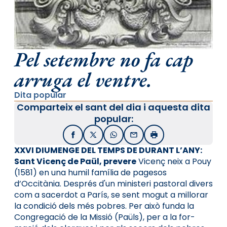
Pel setembre no fa cap
arruga el ventre.
Dita popular
Comparteix el sant del dia i aquesta dita
popular:
Facebook
X / Twitter
WhatsApp
Email
Imprimir
XXVI DIUMENGE DEL TEMPS DE DURANT L’ANY:
Sant Vicenç de Paül, prevere
Vicenç neix a Pouy
(1581) en una humil família de pagesos
d’Occitània. Després d'un ministeri pastoral divers
com a sacerdot a París, se sent mogut a millorar
la condició dels més pobres. Per això funda la
Congregació de la Mis­sió (Paül­s), per a la for­