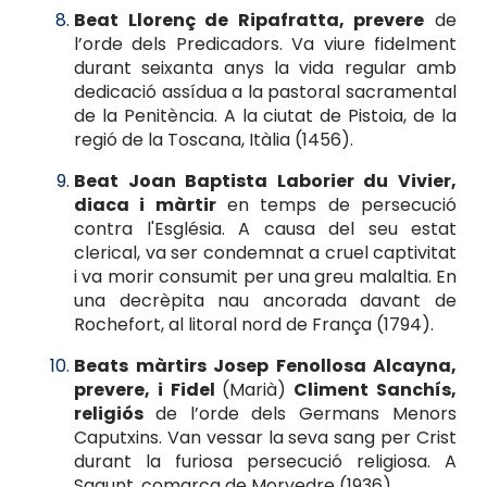
Beat Llorenç de Ripafratta, prevere
de
l’orde dels Predicadors. Va viure fidelment
durant seixanta anys la vida regular amb
dedicació assídua a la pastoral sacramental
de la Penitència. A la ciutat de Pistoia, de la
regió de la Toscana, Itàlia (1456).
Beat Joan Baptista Laborier du Vivier,
diaca i màrtir
en temps de persecució
contra l'Església. A causa del seu estat
clerical, va ser condemnat a cruel captivitat
i va morir consumit per una greu malaltia. En
una decrèpita nau ancorada davant de
Rochefort, al litoral nord de França (1794).
Beats màrtirs Josep Fenollosa Alcayna,
prevere, i Fidel
(Marià)
Climent Sanchís,
religiós
de l’orde dels Germans Menors
Caputxins. Van vessar la seva sang per Crist
durant la furiosa persecució religiosa. A
Sagunt, comarca de Morvedre (1936).