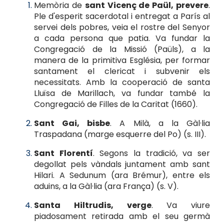
Memòria de
sant Vicenç de Paül, prevere
.
Ple d'esperit sacerdotal i entregat a París al
servei dels pobres, veia el rostre del Senyor
a cada persona que patia. Va fundar la
Congregació de la Missió (Paüls), a la
manera de la primitiva Església, per formar
santament el clericat i subvenir els
necessitats. Amb la cooperació de santa
Lluïsa de
Marillach, va fundar també la
Congregació de Filles de la Caritat (1660).
Sant Gai, bisbe
. A Milà, a la Gàl·lia
Traspadana (marge esquerre del Po) (s. III).
Sant Florentí
. Segons la tradició, va ser
degollat pels vàndals juntament amb sant
Hilari. A Sedunum (ara Brémur), entre els
aduins, a la Gàl·lia (ara França) (s. V).
Santa Hiltrudis, verge
. Va viure
piadosament retirada amb el seu germà