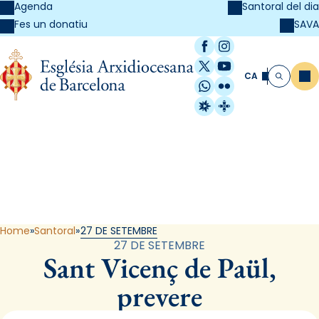
Agenda
Santoral del dia
SAVA
Fes un donatiu
Facebook
Instagram
X / Twitter
YouTube
CA
Me
Cerca
WhatsApp
Flickr
Radio Estel
Catalunya Cristi
Santoral
Home
Santoral
27 DE SETEMBRE
27 DE SETEMBRE
Sant Vicenç de Paül,
prevere