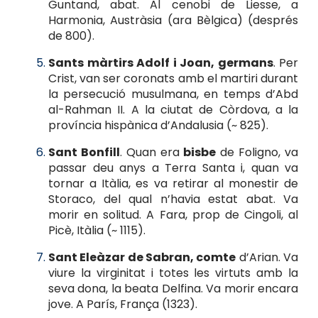
Guntand, abat. Al cenobi de Liesse, a
Harmonia, Austràsia (ara Bèlgica) (després
de 800).
Sants màrtirs Adolf i Joan, germans
. Per
Crist, van ser coronats amb el martiri durant
la persecució musulmana, en temps d’Abd
al-Rahman II. A la ciutat de Còrdova, a la
província hispànica d’Andalusia (~ 825).
Sant Bonfill
. Quan era
bisbe
de Foligno, va
passar deu anys a Terra Santa i, quan va
tornar a Itàlia, es va retirar al monestir de
Storaco, del qual n’havia estat abat. Va
morir en solitud. A Fara, prop de Cingoli, al
Picè, Itàlia (~ 1115).
Sant Eleàzar de Sabran, comte
d’Arian. Va
viure la virginitat i totes les virtuts amb la
seva dona, la beata Delfina. Va morir encara
jove. A París, França (1323).