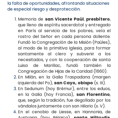
la falta de oportunidades, afrontando situaciones
de especial riesgo y desprotección.
Memoria de
san Vicente Paúl
,
presbítero
,
que lleno de espíritu sacerdotal y entregado
en París al servicio de los pobres, veía el
rostro del Señor en cada persona doliente.
Fundó la Congregación de la Misión (Paúles),
al modo de la primitiva Iglesia, para formar
santamente al clero y subvenir a los
necesitados, y con la cooperación de santa
Luisa de Marillac, fundó también la
Congregación de Hijas de la Caridad (1660).
En Milán, en la Galia Traspadana (margen
izquierda del Po),
san Cayo,
obispo
(s. III).
En Sedunum (hoy Brémur), entre los eduos,
en la Galia (hoy Francia),
san Florentino
,
que, según la tradición, fue degollado por los
vándalos juntamente con san Hilario (s. V).
En el cenobio de Liesse, en Hannonia, de
Austrasia (hoy Bélgica),
santa Hiltrudis
,