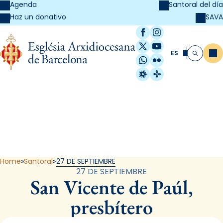
Agenda
Santoral del día
SAVA
Haz un donativo
Facebook
Instagram
X / Twitter
YouTube
ES
Me
Buscar
WhatsApp
Flickr
Radio Estel
Catalunya Cristi
Santoral
Home
Santoral
27 DE SEPTIEMBRE
27 DE SEPTIEMBRE
San Vicente de Paúl,
presbítero