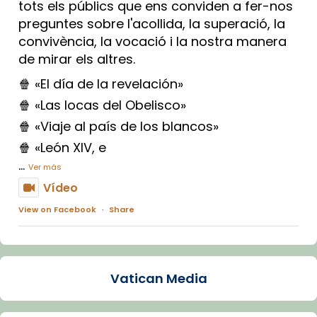
tots els públics que ens conviden a fer-nos
preguntes sobre l'acollida, la superació, la
convivència, la vocació i la nostra manera
de mirar els altres.
🍿 «El día de la revelación»
🍿 «Las locas del Obelisco»
🍿 «Viaje al país de los blancos»
🍿 «León XIV, e
...
Ver más
Vídeo
View on Facebook
·
Share
Arquebisbat de Barcelona
1 week ago
Vatican Media
La Carmina va patir depressió. Fa gairebé
dos mesos, a l'Estadi Lluís Companys, la