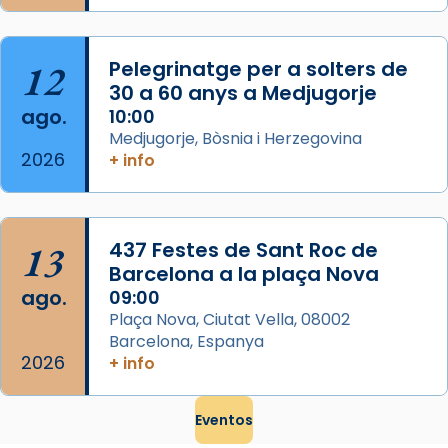
que les santes són filles de l’antiga Iluro.
Mataró en reivindicarà les relíq
...
Ver más
12
Pelegrinatge per a solters de
Foto
30 a 60 anys a Medjugorje
ago.
10:00
View on Facebook
·
Share
Medjugorje, Bòsnia i Herzegovina
2026
+ info
13
437 Festes de Sant Roc de
Barcelona a la plaça Nova
ago.
09:00
Plaça Nova, Ciutat Vella, 08002
Barcelona, Espanya
2026
+ info
Eventos