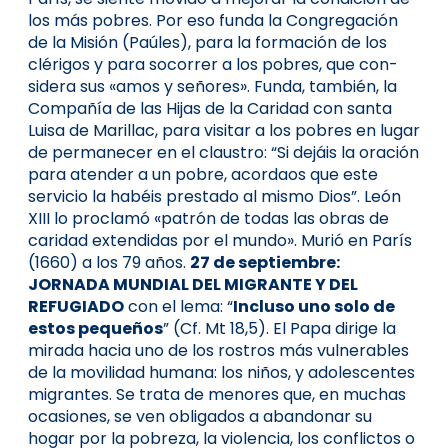
los más pobres. Por eso funda la Congregación
de la Misión (Paúle­s), para la for­mación de los
cléri­gos y para socorrer a los pobres, que con­
sidera sus «amos y señore­s». Funda, también, la
Compañía de las Hijas de la Caridad con santa
Luisa de Marillac, para visitar a los pobres en lugar
de permanecer en el claustro: “Si dejáis la oración
para atender a un pobre, acordaos que este
servicio la habéis prestado al mismo Dios”. León
XIII lo proclamó «patrón de todas las obras de
caridad extendidas por el mundo». Murió en París
(1660) a los 79 años.
27 de septiembre:
JORNADA MUNDIAL DEL MIGRANTE Y DEL
REFUGIADO
con el lema: “
Incluso uno solo de
estos pequeños
” (Cf. Mt 18,5). El Papa dirige la
mirada hacia uno de los rostros más vulnerables
de la movilidad humana: los niños, y adolescentes
migrantes. Se trata de menores que, en muchas
ocasiones, se ven obligados a abandonar su
hogar por la pobreza, la violencia, los conflictos o