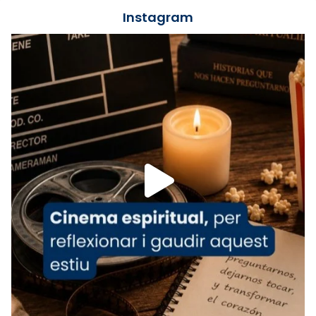
jove va fer arribar el seu testimoni al papa
Instagram
Lleó XIV.
Recupera l'entrevista comp
Vatican
tican News 👇
News
www.vaticannews.va/es/iglesia/news/2026-
07/carmina-historia-depresion-papa-viaje-
espana-testimoni...
Foto
View on Facebook
·
Share
Arquebisbat de Barcelona
2 weeks ago
«Avui les santes Juliana i Semproniana ens
ajuden a alçar la mirada»
Mons. Sergi Gordo, bisbe de Tortosa, ha
presidit aquest 27 de juliol la missa de Les