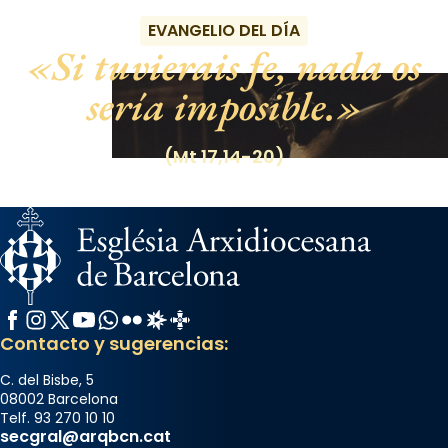
EVANGELIO DEL DÍA
Si tuvierais fe, nada os
sería imposible.
(Mt 17,14-20)
Facebook
Instagram
X / Twitter
YouTube
WhatsApp
Flickr
Radio Estel
Catalunya Cristiana
Contacto y sugerencias:
C. del Bisbe, 5
08002 Barcelona
Telf. 93 270 10 10
secgral@arqbcn.cat