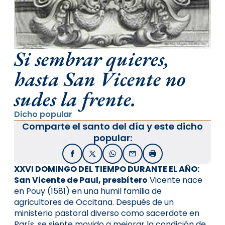
Si sembrar quieres,
hasta San Vicente no
sudes la frente.
Dicho popular
Comparte el santo del día y este dicho
popular:
Facebook
X / Twitter
WhatsApp
Email
Imprimir
XXVI DOMINGO DEL TIEMPO DURANTE EL AÑO:
San Vicente de Paul, presbítero
Vicente nace
en Pouy (1581) en una humil familia de
agricultores de Occitana. Después de un
ministerio pastoral diverso como sacerdote en
París, se siente movido a mejorar la condición de