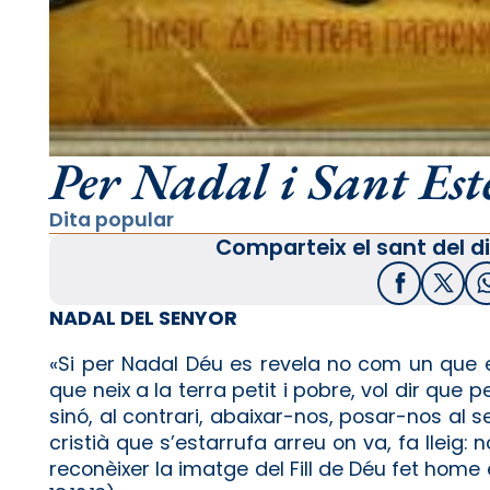
Per Nadal i Sant Este
Dita popular
Comparteix el sant del di
Facebook
X / T
NADAL DEL SENYOR
«Si per Nadal Déu es revela no com un que es
que neix a la terra petit i pobre, vol dir que
sinó, al contrari, abaixar-nos, posar-nos al 
cristià que s’estarrufa arreu on va, fa lleig
reconèixer la imatge del Fill de Déu fet home