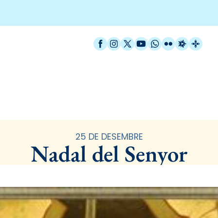
Facebook
Instagram
X / Twitter
YouTube
WhatsApp
Flickr
Radio Est
Catal
Santoral
25 DE DESEMBRE
Nadal del Senyor