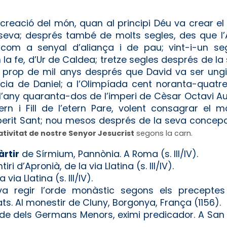
eació del món, quan al principi Déu va crear el ce
eva; després també de molts segles, des que l’A
 com a senyal d’aliança i de pau; vint-i-un s
la fe, d’Ur de Caldea; tretze segles després de la 
s; prop de mil anys després que David va ser ungi
ia de Daniel; a l’Olimpíada cent noranta-quatre;
l’any quaranta-dos de l’imperi de Cèsar Octavi Au
rn i Fill de l’etern Pare, volent consagrar el
perit Sant; nou mesos després de la seva concepc
ativitat de nostre Senyor Jesucrist
segons la carn.
rtir
de Sírmium, Pannònia. A Roma (s. III/IV).
ri d’Apronià, de la via Llatina (s. III/IV).
 via Llatina (s. III/IV).
va regir l’orde monàstic segons els preceptes
s. Al monestir de Cluny, Borgonya, França (1156).
rde dels Germans Menors, eximi predicador. A San