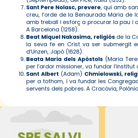
Sant Pere Nolasc, prevere
, qui amb san
creu, l’orde de la Benaurada Maria de l
amb treball i esforç a procurar la pau i a 
A Barcelona (1258).
Beat Miquel Nakasima, religiós
de la C
la seva fe en Crist va ser submergit en 
d’Unzen, Japó (1628).
Beata Maria dels Apòstols
(Maria Ter
per l’ardor missioner, va fundar l’institut
Sant Albert
(Adam)
Chmielowski, relig
per a tothom, i va fundar les Congrega
servents dels pobres. A Cracòvia, Polònia 