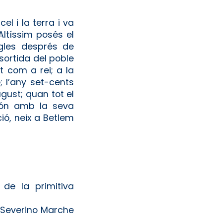
l i la terra i va
ltíssim posés el
egles després de
sortida del poble
t com a rei; a la
 l’any set-cents
gust; quan tot el
 món amb la seva
ió, neix a Betlem
 de la primitiva
 Severino Marche