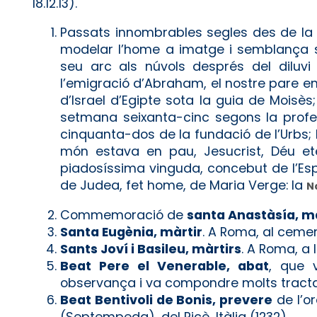
18.12.13).
Passats innombrables segles des de la cr
modelar l’home a imatge i semblança s
seu arc als núvols després del diluvi
l’emigració d’Abraham, el nostre pare en 
d’Israel d’Egipte sota la guia de Moisè
setmana seixanta-cinc segons la profec
cinquanta-dos de la fundació de l’Urbs; 
món estava en pau, Jesucrist, Déu ete
piadosíssima vinguda, concebut de l’Es
de Judea, fet home, de Maria Verge: la
N
Commemoració de
santa Anastàsía, mà
Santa Eugènia, màrtir
. A Roma, al cementi
Sants Joví i Basileu, màrtirs
. A Roma, a la
Beat Pere el Venerable, abat
, que 
observança i va compondre molts tractat
Beat Bentivoli de Bonis, prevere
de l’o
(Septempeda), del Picè, Itàlia (1232).