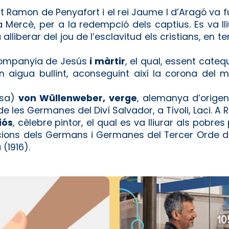
t Ramon de Penyafort i el rei Jaume I d’Aragó va 
a Mercè, per a la redempció dels captius. Es va l
alliberar del jou de l’esclavitud els cristians, en te
ompanyia de Jesús
i màrtir
, el qual, essent cateq
aigua bullint, aconseguint així la corona del mar
esa)
von Wüllenweber, verge
, alemanya d’origen
 de les Germanes del Diví Salvador, a Tívoli, Laci. A
iós
, cèlebre pintor, el qual es va lliurar als pobre
cions dels Germans i Germanes del Tercer Orde d
(1916).