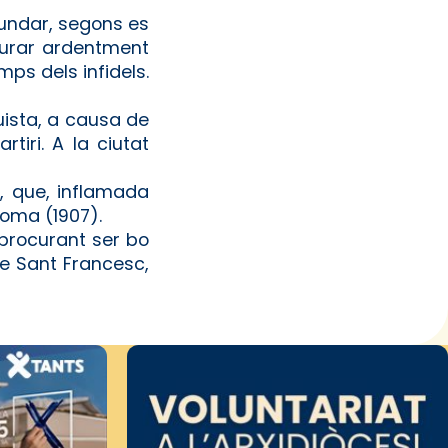
fundar, segons es
liurar ardentment
mps dels infidels.
uista, a causa de
tiri. A la ciutat
, que, inflamada
 Roma (1907).
s procurant ser bo
e Sant Francesc,