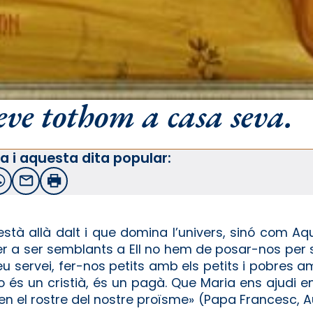
ve tothom a casa seva.
a i aquesta dita popular:
witter
WhatsApp
Email
Imprimir
tà allà dalt i que domina l’univers, sinó com Aqu
 per a ser semblants a Ell no hem de posar-nos per 
seu servei, fer-nos petits amb els petits i pobres 
: no és un cristià, és un pagà. Que Maria ens ajudi
 en el rostre del nostre proïsme» (Papa Francesc, 