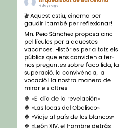
Arquebisbat de Barcelona
4 days ago
🎬 Aquest estiu, cinema per
gaudir i també per reflexionar!
Mn. Peio Sánchez proposa cinc
pel·lícules per a aquestes
vacances. Històries per a tots els
públics que ens conviden a fer-
nos preguntes sobre l'acollida, la
superació, la convivència, la
vocació i la nostra manera de
mirar els altres.
🍿 «El día de la revelación»
🍿 «Las locas del Obelisco»
🍿 «Viaje al país de los blancos»
🍿 «León XIV, el hombre detrás