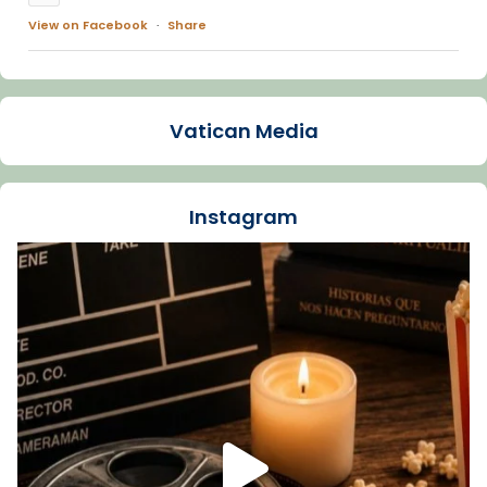
View on Facebook
·
Share
Arquebisbat de Barcelona
1 week ago
Vatican Media
La Carmina va patir depressió. Fa gairebé
dos mesos, a l'Estadi Lluís Companys, la
jove va fer arribar el seu testimoni al papa
Instagram
Lleó XIV.
Recupera l'entrevista comp
Vatican
tican News 👇
News
www.vaticannews.va/es/iglesia/news/2026-
07/carmina-historia-depresion-papa-viaje-
espana-testimoni...
Foto
View on Facebook
·
Share