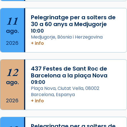
Acompanyant la història de sant Cugat, a
partir de l’Edat Mitjana sorgeix la tradició
11
Pelegrinatge per a solters de
que les santes Juliana (“relatiu a Júlia”) i
30 a 60 anys a Medjugorje
Semproniana (“relatiu a Semprònia =
ago.
10:00
eterna”) són deixebles seves. I l’any 1667, el
Medjugorje, Bòsnia i Herzegovina
2026
+ info
frare Joan Gaspar Roig, afirma en una obra
que les santes són filles de l’antiga Iluro.
Mataró en reivindicarà les relíq
...
Ver más
12
437 Festes de Sant Roc de
Foto
Barcelona a la plaça Nova
ago.
09:00
View on Facebook
·
Share
Plaça Nova, Ciutat Vella, 08002
Barcelona, Espanya
2026
+ info
Pelegrinatge per a solters de