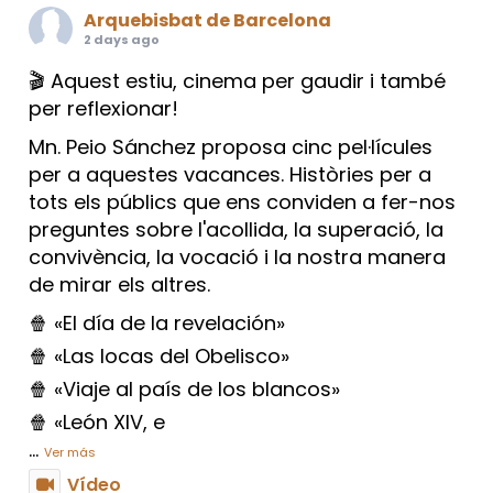
Arquebisbat de Barcelona
2 days ago
🎬 Aquest estiu, cinema per gaudir i també
per reflexionar!
Mn. Peio Sánchez proposa cinc pel·lícules
per a aquestes vacances. Històries per a
tots els públics que ens conviden a fer-nos
preguntes sobre l'acollida, la superació, la
convivència, la vocació i la nostra manera
de mirar els altres.
🍿 «El día de la revelación»
🍿 «Las locas del Obelisco»
🍿 «Viaje al país de los blancos»
🍿 «León XIV, e
...
Ver más
Vídeo