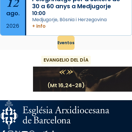
12
30 a 60 anys a Medjugorje
ago.
10:00
Medjugorje, Bòsnia i Herzegovina
2026
+ info
Eventos
EVANGELIO DEL DÍA
(Mt 16,24-28)
Facebook
Instagram
X / Twitter
YouTube
WhatsApp
Flickr
Radio Estel
Catalunya Cristiana