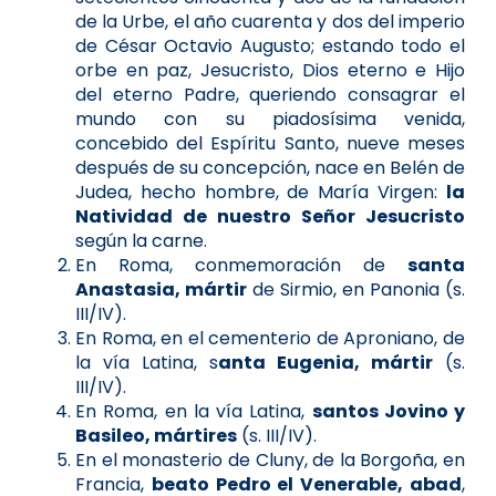
de la Urbe, el año cuarenta y dos del imperio
de César Octavio Augusto; estando todo el
orbe en paz, Jesucristo, Dios eterno e Hijo
del eterno Padre, queriendo consagrar el
mundo con su piadosísima venida,
concebido del Espíritu Santo, nueve meses
después de su concepción, nace en Belén de
Judea, hecho hombre, de María Virgen:
la
Natividad de nuestro Señor Jesucristo
según la carne.
En Roma, conmemoración de
santa
Anastasia, mártir
de Sirmio, en Panonia (s.
III/IV).
En Roma, en el cementerio de Aproniano, de
la vía Latina, s
anta Eugenia, mártir
(s.
III/IV).
En Roma, en la vía Latina,
santos Jovino y
Basileo, mártires
(s. III/IV).
En el monasterio de Cluny, de la Borgoña, en
Francia,
beato Pedro el Venerable, abad
,