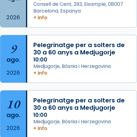
Consell de Cent, 293, Eixample, 08007
missa d’acció de gràcies en agraïment al
Barcelona, Espanya
comitè organitzador de la visita apostòlica
2026
+ info
del Sant Pare Lleó XIV a Barcelona, i als
col·laboradors, a la Catedral de Barcelona.
L’arquebisbe de Barcelona, el cardenal Joan
9
Pelegrinatge per a solters de
Josep Omella, ha presidit la missa i l’ha
30 a 60 anys a Medjugorje
concelebrat el bisbe auxiliar de Barcelona,
ago.
10:00
Mons. David Abadías.
Medjugorje, Bòsnia i Herzegovina
2026
+ info
📸 Dr. G. Simón
Foto
View on Facebook
·
Share
10
Pelegrinatge per a solters de
30 a 60 anys a Medjugorje
Arquebisbat de Barcelona
ago.
10:00
2 weeks ago
Medjugorje, Bòsnia i Herzegovina
2026
Memòria de les santes Juliana i
+ info
Semproniana, verges i màrtirs.