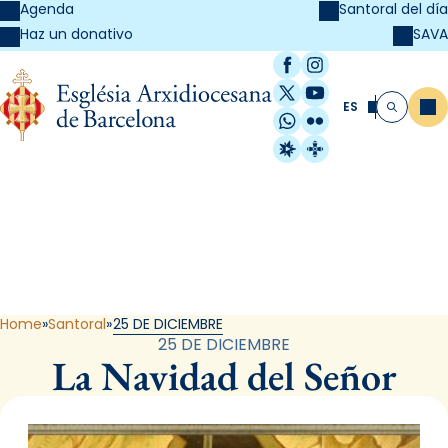
Agenda
Santoral del día
SAVA
Haz un donativo
Facebook
Instagram
X / Twitter
YouTube
ES
Me
Buscar
WhatsApp
Flickr
Radio Estel
Catalunya Cristi
Santoral
Home
Santoral
25 DE DICIEMBRE
25 DE DICIEMBRE
La Navidad del Señor