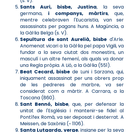
(s. V).
Sants Auri, bisbe, Justina
, la seva
germana,
i companys, màrtirs
, que,
mentre celebraven l'Eucaristia, van ser
assassinats per pagans huns. A Magúncia, a
la Gàl·lia Belga (s. V).
Sepultura de sant Aurelià, bisbe
d'Arle.
Anomenat vicari a la Gàl·lia pel papa Vigili, va
fundar a la seva ciutat dos monestirs, un
masculí i un altre femení, als quals va donar
una Regla pròpia. A Lió, a la Gàl·lia (551).
Beat Cecard, bisbe
de Luni i Sarzana, qui,
iniquament assassinat per uns obrers prop
de les pedreres de marbre, va ser
considerat com a màrtir. A Carrara, a la
Toscana (860).
Sant Bennó, bisbe
, que, per defensar la
unitat de l'Església i mantenir-se fidel al
Pontífex Romà, va ser deposat i desterrat. A
Meissen, de Saxònia (~ 1106).
Santa Lutgarda, verge
, insigne per la seva