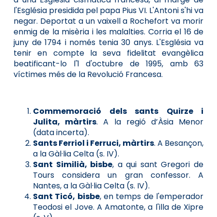
l'Església presidida pel papa Pius VI. L'Antoni s'hi va
negar. Deportat a un vaixell a Rochefort va morir
enmig de la misèria i les malalties. Corria el 16 de
juny de 1794 i només tenia 30 anys. L'Església va
tenir en compte la seva fidelitat evangèlica
beatificant-lo l'1 d'octubre de 1995, amb 63
víctimes més de la Revolució Francesa.
Commemoració dels sants Quirze i
Julita, màrtirs
. A la regió d’Àsia Menor
(data incerta).
Sants Ferriol i Ferruci, màrtirs
. A Besançon,
a la Gàl·lia Celta (s. IV).
Sant Similià, bisbe
, a qui sant Gregori de
Tours considera un gran confessor. A
Nantes, a la Gàl·lia Celta (s. IV).
Sant Ticó, bisbe
, en temps de l'emperador
Teodosi el Jove. A Amatonte, a l'illa de Xipre