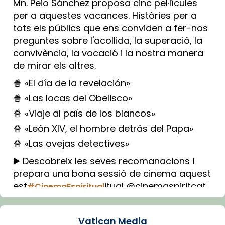
Mn. Peio Sánchez proposa cinc pel·lícules
per a aquestes vacances. Històries per a
tots els públics que ens conviden a fer-nos
preguntes sobre l'acollida, la superació, la
convivència, la vocació i la nostra manera
de mirar els altres.
🍿 «El día de la revelación»
🍿 «Las locas del Obelisco»
🍿 «Viaje al país de los blancos»
🍿 «León XIV, el hombre detrás del Papa»
🍿 «Las ovejas detectives»
▶️ Descobreix les seves recomanacions i
prepara una bona sessió de cinema aquest
est
itual @cinemaspiritcat
#CinemaEspiritual
Imatge: Generada amb IA (OpenAI)
Video
Vatican Media