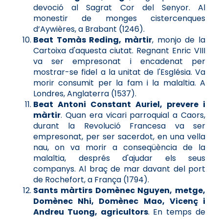
devoció al Sagrat Cor del Senyor. Al
monestir de monges cistercenques
d’Aywières, a Brabant (1246).
Beat Tomàs Reding, màrtir
, monjo de la
Cartoixa d'aquesta ciutat. Regnant Enric VIII
va ser empresonat i encadenat per
mostrar-se fidel a la unitat de l'Església. Va
morir consumit per la fam i la malaltia. A
Londres, Anglaterra (1537).
Beat Antoni Constant Auriel, prevere i
màrtir
. Quan era vicari parroquial a Caors,
durant la Revolució Francesa va ser
empresonat, per ser sacerdot, en una vella
nau, on va morir a conseqüència de la
malaltia, després d'ajudar els seus
companys. Al braç de mar davant del port
de Rochefort, a França (1794).
Sants màrtirs Domènec Nguyen, metge,
Domènec Nhi, Domènec Mao, Vicenç i
Andreu Tuong, agricultors
. En temps de