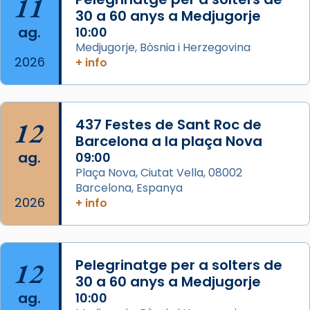
11
missa d’acció de gràcies en agraïment al
30 a 60 anys a Medjugorje
ag.
comitè organitzador de la visita apostòlica
10:00
Medjugorje, Bòsnia i Herzegovina
del Sant Pare Lleó XIV a Barcelona, i als
2026
+ info
col·laboradors, a la Catedral de Barcelona.
L’arquebisbe de Barcelona, el cardenal Joan
Josep Omella, ha presidit la missa i l’ha
12
437 Festes de Sant Roc de
concelebrat el bisbe auxiliar de Barcelona,
Barcelona a la plaça Nova
Mons. David Abadías.
ag.
09:00
📸 Dr. G. Simón
Plaça Nova, Ciutat Vella, 08002
Barcelona, Espanya
Photo
2026
+ info
View on Facebook
·
Share
Arquebisbat de Barcelona
12
Pelegrinatge per a solters de
2 weeks ago
30 a 60 anys a Medjugorje
Memòria de les santes Juliana i
ag.
10:00
Semproniana, verges i màrtirs.