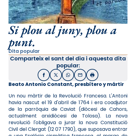
Si plou al juny, plou a
punt.
Dita popular
Comparteix el sant del dia i aquesta dita
popular:
Facebook
X / Twitter
WhatsApp
Email
Imprimir
Beato Antonio Constant, presbítero y mártir
Un nou màrtir de la Revolució Francesa. L'Antoni
havia nascut el 19 d'abril de 1764 i era coadjutor
de la parròquia de Caviat (diòcesi de Cahors,
actualment arxidiòcesi de Tolosa). La nova
revolució l'obligava a jurar la nova Constitució
Civil del Clergat (12 07 1790), que suposava entrar
a una Església cismàtica francesa, al marge de