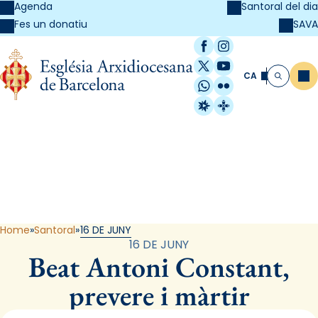
Agenda
Santoral del dia
SAVA
Fes un donatiu
Facebook
Instagram
X / Twitter
YouTube
CA
Me
Cerca
WhatsApp
Flickr
Radio Estel
Catalunya Cristi
Santoral
Home
Santoral
16 DE JUNY
16 DE JUNY
Beat Antoni Constant,
prevere i màrtir