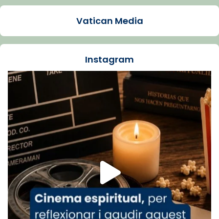
Arquebisbat de Barcelona
1 week ago
Vatican Media
La Carmina va patir depressió. Fa gairebé
dos mesos, a l'Estadi Lluís Companys, la
jove va fer arribar el seu testimoni al papa
Instagram
Lleó XIV.
Recupera l'entrevista comp
Vatican
tican News 👇
News
www.vaticannews.va/es/iglesia/news/2026-
07/carmina-historia-depresion-papa-viaje-
espana-testimoni...
Foto
View on Facebook
·
Share
Arquebisbat de Barcelona
2 weeks ago