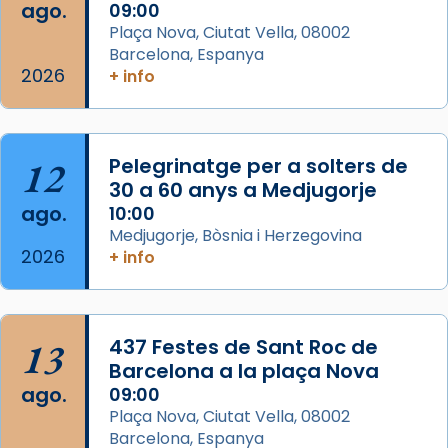
que les santes Juliana (“relatiu a Júlia”) i
ago.
09:00
Semproniana (“relatiu a Semprònia =
Plaça Nova, Ciutat Vella, 08002
eterna”) són deixebles seves. I l’any 1667, el
Barcelona, Espanya
2026
frare Joan Gaspar Roig, afirma en una obra
+ info
que les santes són filles de l’antiga Iluro.
Mataró en reivindicarà les relíq
...
Ver más
12
Pelegrinatge per a solters de
Foto
30 a 60 anys a Medjugorje
ago.
10:00
View on Facebook
·
Share
Medjugorje, Bòsnia i Herzegovina
2026
+ info
13
437 Festes de Sant Roc de
Barcelona a la plaça Nova
ago.
09:00
Plaça Nova, Ciutat Vella, 08002
Barcelona, Espanya