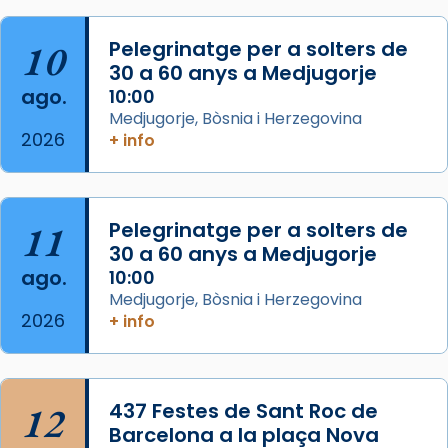
col·laboradors, a la Catedral de Barcelona.
10
Pelegrinatge per a solters de
L’arquebisbe de Barcelona, el cardenal Joan
30 a 60 anys a Medjugorje
Josep Omella, ha presidit la missa i l’ha
ago.
10:00
concelebrat el bisbe auxiliar de Barcelona,
Medjugorje, Bòsnia i Herzegovina
Mons. David Abadías.
2026
+ info
📸 Dr. G. Simón
Foto
11
Pelegrinatge per a solters de
View on Facebook
·
Share
30 a 60 anys a Medjugorje
ago.
10:00
Arquebisbat de Barcelona
Medjugorje, Bòsnia i Herzegovina
2 weeks ago
2026
+ info
Memòria de les santes Juliana i
Semproniana, verges i màrtirs.
Acompanyant la història de sant Cugat, a
12
437 Festes de Sant Roc de
partir de l’Edat Mitjana sorgeix la tradició
Barcelona a la plaça Nova