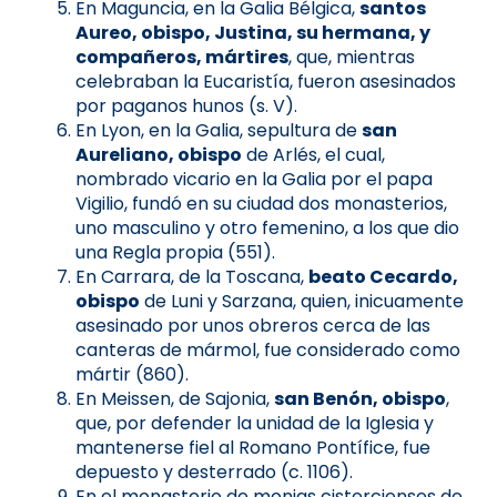
En Maguncia, en la Galia Bélgica,
santos
Aureo, obispo, Justina, su hermana, y
compañeros, mártires
, que, mientras
celebraban la Eucaristía, fueron asesinados
por paganos hunos (s. V).
En Lyon, en la Galia, sepultura de
san
Aureliano, obispo
de Arlés, el cual,
nombrado vicario en la Galia por el papa
Vigilio, fundó en su ciudad dos monasterios,
uno masculino y otro femenino, a los que dio
una Regla propia (551).
En Carrara, de la Toscana,
beato Cecardo,
obispo
de Luni y Sarzana, quien, inicuamente
asesinado por unos obreros cerca de las
canteras de mármol, fue considerado como
mártir (860).
En Meissen, de Sajonia,
san Benón, obispo
,
que, por defender la unidad de la Iglesia y
mantenerse fiel al Romano Pontífice, fue
depuesto y desterrado (c. 1106).
En el monasterio de monjas cistercienses de