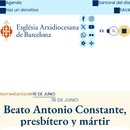
Agenda
Santoral del día
SAVA
Haz un donativo
Facebook
Instagram
X / Twitter
YouTube
ES
Me
Buscar
WhatsApp
Flickr
Radio Estel
Catalunya Cristi
Santoral
Home
Santoral
16 DE JUNIO
16 DE JUNIO
Beato Antonio Constante,
presbítero y mártir