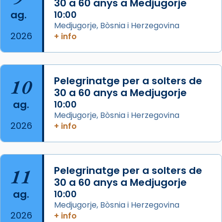
30 a 60 anys a Medjugorje
Photo
ag.
10:00
View on Facebook
·
Share
Medjugorje, Bòsnia i Herzegovina
2026
+ info
Arquebisbat de Barcelona
is at Catedral
de Barcelona.
2 weeks ago
Aquest dilluns, 27 de juliol, ha tingut lloc la
10
Pelegrinatge per a solters de
missa d’acció de gràcies en agraïment al
30 a 60 anys a Medjugorje
ag.
comitè organitzador de la visita apostòlica
10:00
Medjugorje, Bòsnia i Herzegovina
del Sant Pare Lleó XIV a Barcelona, i als
2026
+ info
col·laboradors, a la Catedral de Barcelona.
L’arquebisbe de Barcelona, el cardenal Joan
Josep Omella, ha presidit la missa i l’ha
11
Pelegrinatge per a solters de
concelebrat el bisbe auxiliar de Barcelona,
30 a 60 anys a Medjugorje
Mons. David Abadías.
ag.
10:00
📸 Dr. G. Simón
Medjugorje, Bòsnia i Herzegovina
2026
+ info
Photo