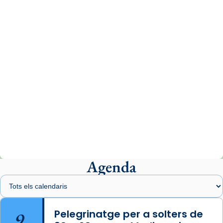
www.vaticannews.va/es/iglesia/news/2026-
07/carmina-historia-depresion-papa-viaje-
espana-testimoni...
Photo
View on Facebook
·
Share
Arquebisbat de Barcelona
2 weeks ago
«Avui les santes Juliana i Semproniana ens
ajuden a alçar la mirada»
Mons. Sergi Gordo, bisbe de Tortosa, ha
presidit aquest 27 de juliol la missa de Les
Agenda
Santes de Mataró.
🔗
tinyurl.com/cvu5jmbk
📸 J. Merino
9
Pelegrinatge per a solters de