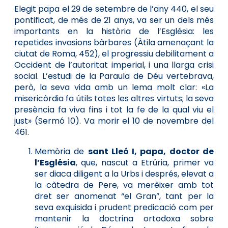
Elegit papa el 29 de setembre de l’any 440, el seu
pontificat, de més de 21 anys, va ser un dels més
importants en la història de l’Església: les
repetides invasions bàrbares (Àtila amenaçant la
ciutat de Roma, 452), el progressiu debilitament a
Occident de l’autoritat imperial, i una llarga crisi
social. L’estudi de la Paraula de Déu vertebrava,
però, la seva vida amb un lema molt clar: «La
misericòrdia fa útils totes les altres virtuts; la seva
presència fa viva fins i tot la fe de la qual viu el
just» (Sermó 10). Va morir el 10 de novembre del
461.
Memòria de
sant Lleó I, papa, doctor de
l’Església
, que, nascut a Etrúria, primer va
ser diaca diligent a la Urbs i després, elevat a
la càtedra de Pere, va merèixer amb tot
dret ser anomenat “el Gran”, tant per la
seva exquisida i prudent predicació com per
mantenir la doctrina ortodoxa sobre