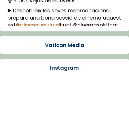
🍿 «Las ovejas detectives»
▶️ Descobreix les seves recomanacions i
prepara una bona sessió de cinema aquest
est
itual @cinemaspiritcat
#CinemaEspiritual
Imatge: Generada amb IA (OpenAI)
Video
Vatican Media
View on Facebook
·
Share
Instagram
Arquebisbat de Barcelona
1 week ago
La Carmina va patir depressió. Fa gairebé
dos mesos, a l'Estadi Lluís Companys, la
jove va fer arribar el seu testimoni al papa
Lleó XIV.
Recupera l'entrevista comp
Vatican
tican News 👇
News