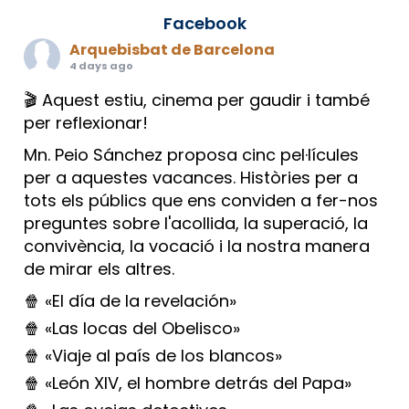
Facebook
Arquebisbat de Barcelona
4 days ago
🎬 Aquest estiu, cinema per gaudir i també
per reflexionar!
Mn. Peio Sánchez proposa cinc pel·lícules
per a aquestes vacances. Històries per a
tots els públics que ens conviden a fer-nos
preguntes sobre l'acollida, la superació, la
convivència, la vocació i la nostra manera
de mirar els altres.
🍿 «El día de la revelación»
🍿 «Las locas del Obelisco»
🍿 «Viaje al país de los blancos»
🍿 «León XIV, el hombre detrás del Papa»