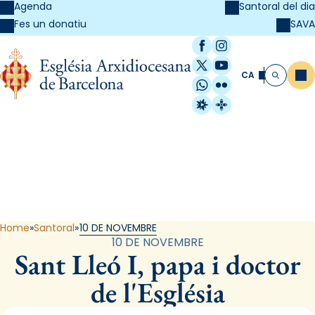
Agenda
Santoral del dia
SAVA
Fes un donatiu
Facebook
Instagram
X / Twitter
YouTube
CA
Me
Cerca
WhatsApp
Flickr
Radio Estel
Catalunya Cristi
Santoral
Home
Santoral
10 DE NOVEMBRE
10 DE NOVEMBRE
Sant Lleó I, papa i doctor
de l'Església