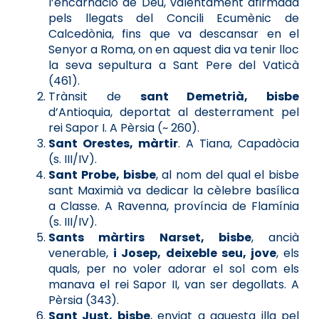
l’encarnació de Déu, valentament afirmada
pels llegats del Concili Ecumènic de
Calcedònia, fins que va descansar en el
Senyor a Roma, on en aquest dia va tenir lloc
la seva sepultura a Sant Pere del Vaticà
(461).
Trànsit de
sant Demetrià, bisbe
d’Antioquia, deportat al desterrament pel
rei Sapor I. A Pèrsia (~ 260).
Sant Orestes, màrtir
. A Tiana, Capadòcia
(s. III/IV).
Sant Probe, bisbe
, al nom del qual el bisbe
sant Maximià va dedicar la cèlebre basílica
a Classe. A Ravenna, província de Flamínia
(s. III/IV).
Sants màrtirs Narset, bisbe
, ancià
venerable,
i Josep, deixeble seu, jove
, els
quals, per no voler adorar el sol com els
manava el rei Sapor II, van ser degollats. A
Pèrsia (343).
Sant Just, bisbe
, enviat a aquesta illa pel