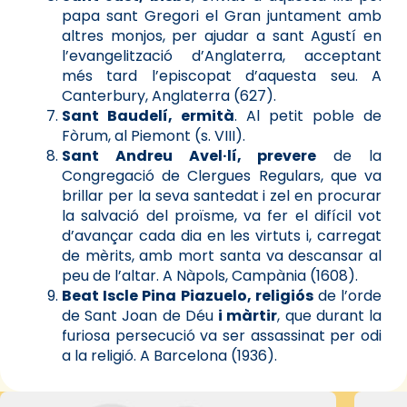
papa sant Gregori el Gran juntament amb
altres monjos, per ajudar a sant Agustí en
l’evangelització d’Anglaterra, acceptant
més tard l’episcopat d’aquesta seu. A
Canterbury, Anglaterra (627).
Sant Baudelí, ermità
. Al petit poble de
Fòrum, al Piemont (s. VIII).
Sant Andreu Avel·lí, prevere
de la
Congregació de Clergues Regulars, que va
brillar per la seva santedat i zel en procurar
la salvació del proïsme, va fer el difícil vot
d’avançar cada dia en les virtuts i, carregat
de mèrits, amb mort santa va descansar al
peu de l’altar. A Nàpols, Campània (1608).
Beat Iscle Pina Piazuelo, religiós
de l’orde
de Sant Joan de Déu
i màrtir
, que durant la
furiosa persecució va ser assassinat per odi
a la religió. A Barcelona (1936).