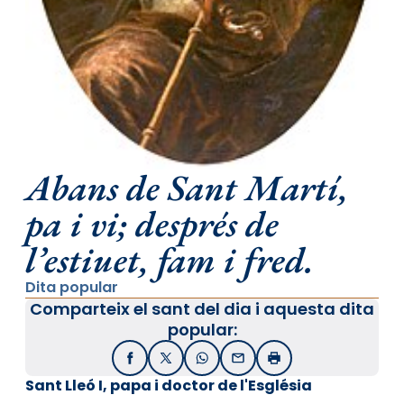
Abans de Sant Martí,
pa i vi; després de
l’estiuet, fam i fred.
Dita popular
Comparteix el sant del dia i aquesta dita
popular:
Facebook
X / Twitter
WhatsApp
Email
Imprimir
Sant Lleó I, papa i doctor de l'Església