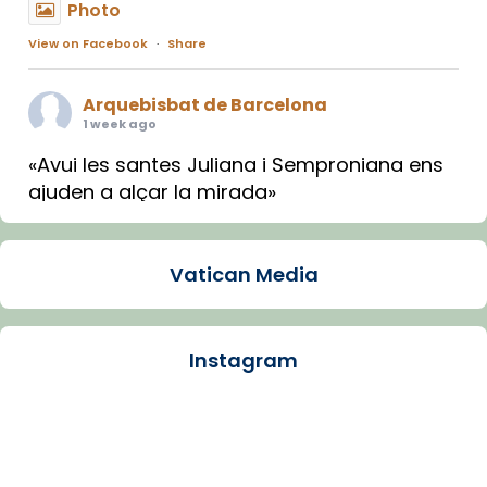
Photo
View on Facebook
·
Share
Arquebisbat de Barcelona
1 week ago
«Avui les santes Juliana i Semproniana ens
ajuden a alçar la mirada»
Mons. Sergi Gordo, bisbe de Tortosa, ha
presidit aquest 27 de juliol la missa de Les
Vatican Media
Santes de Mataró.
🔗
tinyurl.com/cvu5jmbk
📸 J. Merino
Instagram
Photo
View on Facebook
·
Share