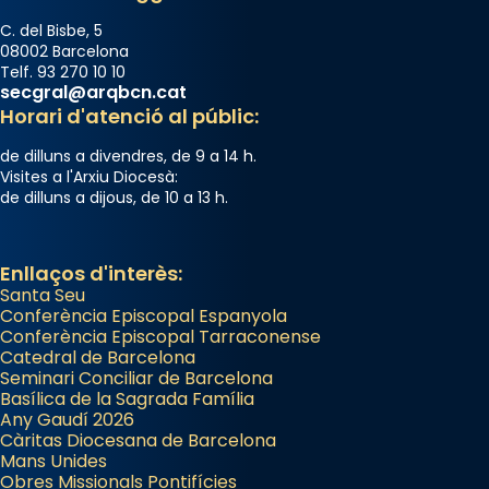
duració aproximada de tres hores. Després,
processó (recuperada el 1972) al voltant
C. del Bisbe, 5
08002 Barcelona
del temple amb les relíquies de les santes.
Telf. 93 270 10 10
Des de 1985 hi participa també un grup de
secgral@arqbcn.cat
diablesses amb música i ball propis. Festa
Horari d'atenció al públic:
gran a Mataró.
de dilluns a divendres, de 9 a 14 h.
«Si vols saber què és calor, ves per les
Visites a l'Arxiu Diocesà:
de dilluns a dijous, de 10 a 13 h.
Santes a Mataró»🥵.
Photo
Enllaços d'interès:
View on Facebook
·
Share
Santa Seu
Conferència Episcopal Espanyola
Arquebisbat de Barcelona
Conferència Episcopal Tarraconense
Catedral de Barcelona
2 weeks ago
Seminari Conciliar de Barcelona
Jaume, fill de Zebedeu, és juntament amb el
Basílica de la Sagrada Família
Any Gaudí 2026
seu germà Joan i Pere un dels que
Càritas Diocesana de Barcelona
acompanyava més de prop Jesús.
Mans Unides
Obres Missionals Pontifícies
Segons el llibre dels Fets (12,2) fou el primer