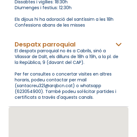
Dissabtes i vigílies: 18:30h
Diumenges i festius: 12:30h
Els dijous hi ha adoració del santíssim a les 18h
Confessions abans de les misses
Despatx parroquial
El despatx parroquial no és a Cabrils, sinó a
Vilassar de Dalt, els dilluns de 18h a 19h, a la pl. de
la República, 9 (davant del CAP).
Per fer consultes o concertar visites en altres
horaris, podeu contactar per mail
(santacreu321@arqbcn.cat) o whatsapp
(623054900). També podeu sol·licitar partides i
certificats a través d'aquests canals.