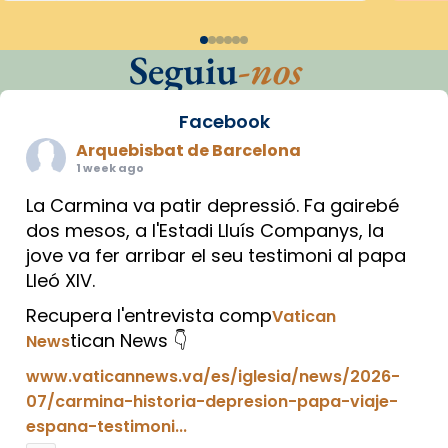
Seguiu
-nos
Facebook
Arquebisbat de Barcelona
1 week ago
La Carmina va patir depressió. Fa gairebé
dos mesos, a l'Estadi Lluís Companys, la
jove va fer arribar el seu testimoni al papa
Lleó XIV.
Recupera l'entrevista comp
Vatican
tican News 👇
News
www.vaticannews.va/es/iglesia/news/2026-
07/carmina-historia-depresion-papa-viaje-
espana-testimoni...