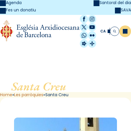
Agenda
Santoral del dia
SAVA
Fes un donatiu
Facebook
Instagram
X / Twitter
YouTube
CA
Me
Cerca
WhatsApp
Flickr
Radio Estel
Catalunya Cristi
Santa Creu
, de Cabrils
Home
Les parròquies
Santa Creu