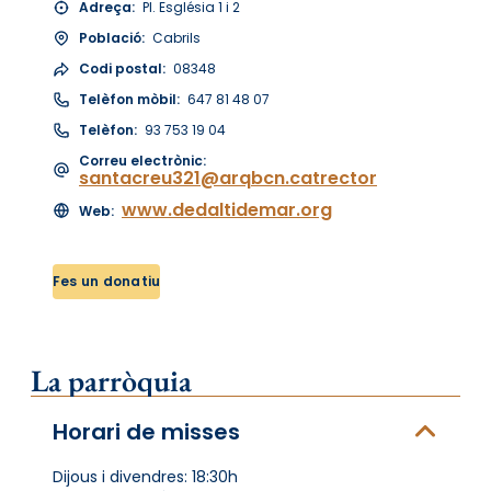
Adreça:
Pl. Església 1 i 2
Població:
Cabrils
Codi postal:
08348
Telèfon mòbil:
647 81 48 07
Telèfon:
93 753 19 04
Correu electrònic:
santacreu321@arqbcn.catrector
www.dedaltidemar.org
Web:
Fes un donatiu
La parròquia
Horari de misses
Dijous i divendres: 18:30h