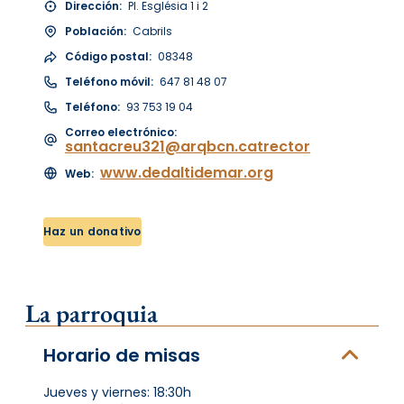
Dirección:
Pl. Església 1 i 2
Población:
Cabrils
Código postal:
08348
Teléfono móvil:
647 81 48 07
Teléfono:
93 753 19 04
Correo electrónico:
santacreu321@arqbcn.catrector
www.dedaltidemar.org
Web:
Haz un donativo
La parroquia
Horario de misas
Jueves y viernes: 18:30h