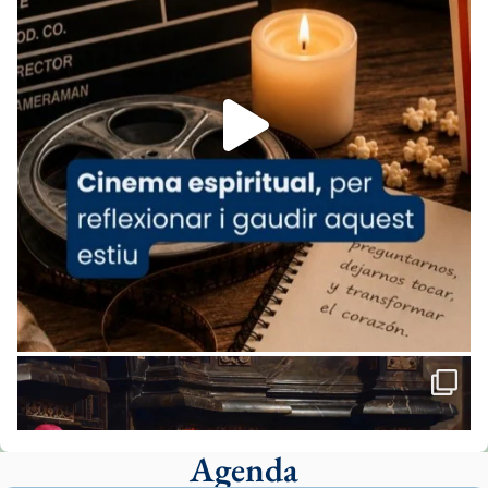
07/carmina-historia-depresion-papa-viaje-
espana-testimoni...
Foto
View on Facebook
·
Share
Arquebisbat de Barcelona
2 weeks ago
«Avui les santes Juliana i Semproniana ens
ajuden a alçar la mirada»
Mons. Sergi Gordo, bisbe de Tortosa, ha
presidit aquest 27 de juliol la missa de Les
Santes de Mataró.
🔗
tinyurl.com/cvu5jmbk
📸 J. Merino
Agenda
Foto