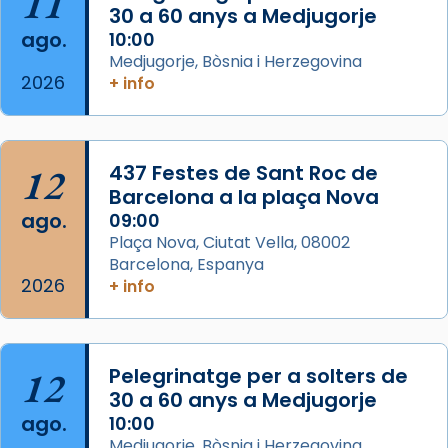
11
30 a 60 anys a Medjugorje
ago.
10:00
Arquebisbat de Barcelona
Medjugorje, Bòsnia i Herzegovina
2 weeks ago
2026
+ info
Memòria de les santes Juliana i
Semproniana, verges i màrtirs.
Acompanyant la història de sant Cugat, a
12
437 Festes de Sant Roc de
partir de l’Edat Mitjana sorgeix la tradició
Barcelona a la plaça Nova
que les santes Juliana (“relatiu a Júlia”) i
ago.
09:00
Semproniana (“relatiu a Semprònia =
Plaça Nova, Ciutat Vella, 08002
eterna”) són deixebles seves. I l’any 1667, el
Barcelona, Espanya
2026
frare Joan Gaspar Roig, afirma en una obra
+ info
que les santes són filles de l’antiga Iluro.
Mataró en reivindicarà les relíq
...
Ver más
12
Pelegrinatge per a solters de
Foto
30 a 60 anys a Medjugorje
ago.
10:00
View on Facebook
·
Share
Medjugorje, Bòsnia i Herzegovina