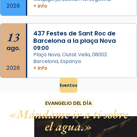
2026
+ info
13
437 Festes de Sant Roc de
Barcelona a la plaça Nova
ago.
09:00
Plaça Nova, Ciutat Vella, 08002
Barcelona, Espanya
2026
+ info
Eventos
EVANGELIO DEL DÍA
Mándame ir a ti sobre
el agua.