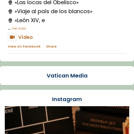
🍿 «Las locas del Obelisco»
🍿 «Viaje al país de los blancos»
🍿 «León XIV, e
...
Ver más
Vídeo
View on Facebook
·
Share
Arquebisbat de Barcelona
1 week ago
Vatican Media
La Carmina va patir depressió. Fa gairebé
dos mesos, a l'Estadi Lluís Companys, la
jove va fer arribar el seu testimoni al papa
Instagram
Lleó XIV.
Recupera l'entrevista comp
Vatican
tican News 👇
News
www.vaticannews.va/es/iglesia/news/2026-