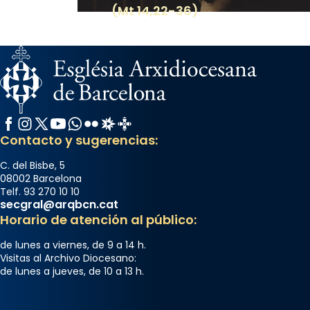
(Mt 14,22-36)
Facebook
Instagram
X / Twitter
YouTube
WhatsApp
Flickr
Radio Estel
Catalunya Cristiana
Contacto y sugerencias:
C. del Bisbe, 5
08002 Barcelona
Telf. 93 270 10 10
secgral@arqbcn.cat
Horario de atención al público:
de lunes a viernes, de 9 a 14 h.
Visitas al Archivo Diocesano:
de lunes a jueves, de 10 a 13 h.