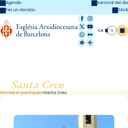
Agenda
Santoral del dia
SAVA
Fes un donatiu
Facebook
Instagram
X / Twitter
YouTube
CA
Me
Cerca
WhatsApp
Flickr
Radio Estel
Catalunya Cristi
Santa Creu
, de Cabrils
Home
Les parròquies
Santa Creu