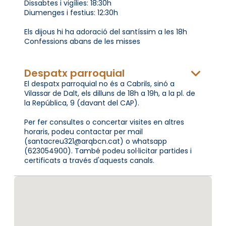
Dissabtes i vigílies: 18:30h
Diumenges i festius: 12:30h
Els dijous hi ha adoració del santíssim a les 18h
Confessions abans de les misses
Despatx parroquial
El despatx parroquial no és a Cabrils, sinó a
Vilassar de Dalt, els dilluns de 18h a 19h, a la pl. de
la República, 9 (davant del CAP).
Per fer consultes o concertar visites en altres
horaris, podeu contactar per mail
(santacreu321@arqbcn.cat) o whatsapp
(623054900). També podeu sol·licitar partides i
certificats a través d'aquests canals.