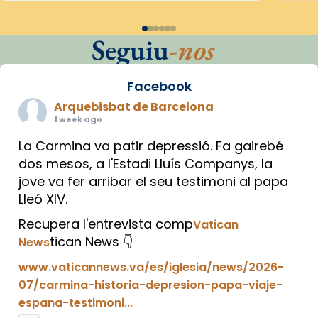
Seguiu
-nos
Facebook
Arquebisbat de Barcelona
1 week ago
La Carmina va patir depressió. Fa gairebé
dos mesos, a l'Estadi Lluís Companys, la
jove va fer arribar el seu testimoni al papa
Lleó XIV.
Recupera l'entrevista comp
Vatican
tican News 👇
News
www.vaticannews.va/es/iglesia/news/2026-
07/carmina-historia-depresion-papa-viaje-
espana-testimoni...