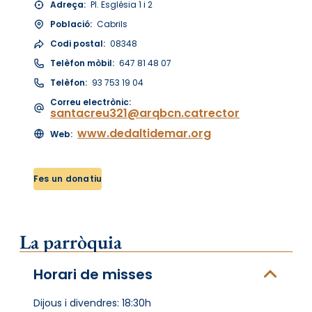
Adreça:
Pl. Església 1 i 2
Població:
Cabrils
Codi postal:
08348
Telèfon mòbil:
647 81 48 07
Telèfon:
93 753 19 04
Correu electrònic:
santacreu321@arqbcn.catrector
www.dedaltidemar.org
Web:
Fes un donatiu
La parròquia
Horari de misses
Dijous i divendres: 18:30h