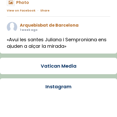
Photo
View on Facebook
·
Share
Arquebisbat de Barcelona
1 week ago
«Avui les santes Juliana i Semproniana ens
ajuden a alçar la mirada»
Mons. Sergi Gordo, bisbe de Tortosa, ha
presidit aquest 27 de juliol la missa de Les
Vatican Media
Santes de Mataró.
🔗
tinyurl.com/cvu5jmbk
📸 J. Merino
Instagram
Photo
View on Facebook
·
Share