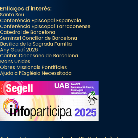
apòstol màrtir, decapitat a Jerusalem per
Enllaços d'interès:
Santa Seu
Herodes Agripa (vers l'any 44).
Conferència Episcopal Espanyola
Patró de Galícia, després de les invasions
Conferència Episcopal Tarraconense
Catedral de Barcelona
musulmanes fou venerat com a patró dels
Seminari Conciliar de Barcelona
Regnes castellans i més tard de tota
Basílica de la Sagrada Família
Espanya.
Any Gaudí 2026
Càritas Diocesana de Barcelona
El seu sepulcre a Compostela fou un gran
Mans Unides
centre de peregrinacions medievals de tot
Obres Missionals Pontifícies
Ajuda a l’Església Necessitada
el món cristià, després de Roma i terra
Santa.
«A Raïms de Sant Jaume, raïms aigualits;
raïms de setembre te'n llepes els dits»,
segons una dita popular.
Photo
View on Facebook
·
Share