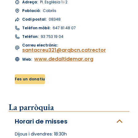
Adreça:
Pl. Església 1 i 2
Població:
Cabrils
Codi postal:
08348
Telèfon mòbil:
647 81 48 07
Telèfon:
93 753 19 04
Correu electrònic:
santacreu321@arqbcn.catrector
www.dedaltidemar.org
Web:
Fes un donatiu
La parròquia
Horari de misses
Dijous i divendres: 18:30h