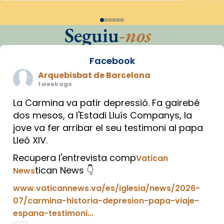
Seguiu
-nos
Facebook
Arquebisbat de Barcelona
1 week ago
La Carmina va patir depressió. Fa gairebé
dos mesos, a l'Estadi Lluís Companys, la
jove va fer arribar el seu testimoni al papa
Lleó XIV.
Recupera l'entrevista comp
Vatican
tican News 👇
News
www.vaticannews.va/es/iglesia/news/2026-
07/carmina-historia-depresion-papa-viaje-
espana-testimoni...