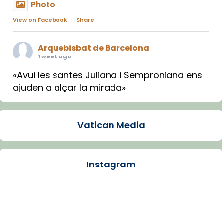
Photo
View on Facebook
·
Share
Arquebisbat de Barcelona
1 week ago
«Avui les santes Juliana i Semproniana ens
ajuden a alçar la mirada»
Mons. Sergi Gordo, bisbe de Tortosa, ha
presidit aquest 27 de juliol la missa de Les
Vatican Media
Santes de Mataró.
🔗
tinyurl.com/cvu5jmbk
📸 J. Merino
Instagram
Photo
View on Facebook
·
Share