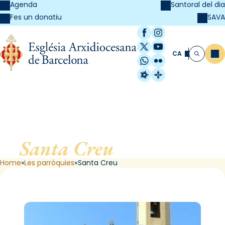
Agenda
Santoral del dia
SAVA
Fes un donatiu
Facebook
Instagram
X / Twitter
YouTube
CA
Me
Cerca
WhatsApp
Flickr
Radio Estel
Catalunya Cristi
Santa Creu
, de Cabrils
Home
Les parròquies
Santa Creu