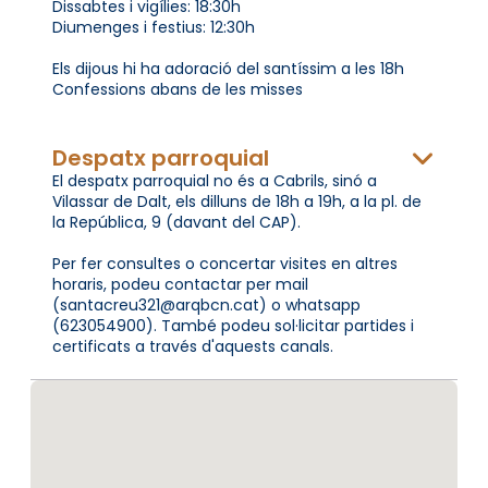
Dissabtes i vigílies: 18:30h
Diumenges i festius: 12:30h
Els dijous hi ha adoració del santíssim a les 18h
Confessions abans de les misses
Despatx parroquial
El despatx parroquial no és a Cabrils, sinó a
Vilassar de Dalt, els dilluns de 18h a 19h, a la pl. de
la República, 9 (davant del CAP).
Per fer consultes o concertar visites en altres
horaris, podeu contactar per mail
(santacreu321@arqbcn.cat) o whatsapp
(623054900). També podeu sol·licitar partides i
certificats a través d'aquests canals.