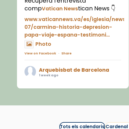
Recupera l'entrevista
comp
tican News 👇
Vatican News
www.vaticannews.va/es/iglesia/news
07/carmina-historia-depresion-
papa-viaje-espana-testimoni...
Photo
View on Facebook
·
Share
Arquebisbat de Barcelona
1 week ago
«Avui les santes Juliana i
Semproniana ens ajuden a alçar
la mirada»
Mons. Sergi Gordo, bisbe de
Tortosa, ha presidit aquest 27 de
juliol la missa de Les Santes de
Tots els calendaris
Cardenal