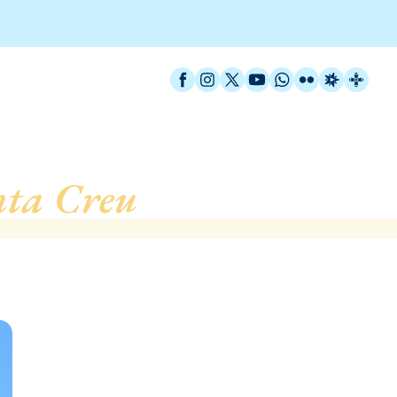
Facebook
Instagram
X / Twitter
YouTube
WhatsApp
Flickr
Radio Est
Catal
nta Creu
, de Cabrils