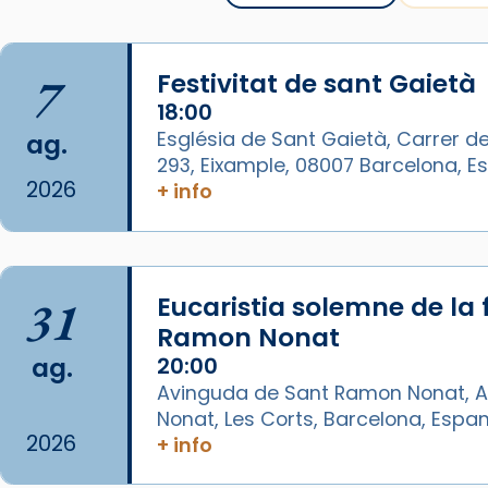
Mataró.
🔗
tinyurl.com/cvu5jmbk
7
Festivitat de sant Gaietà
📸 J. Merino
18:00
Photo
Església de Sant Gaietà, Carrer de
ag.
293, Eixample, 08007 Barcelona, 
View on Facebook
·
Share
2026
+ info
Arquebisbat de Barcelona
is at
Catedral de Barcelona.
1 week ago
31
Eucaristia solemne de la 
Aquest dilluns, 27 de juliol, ha
Ramon Nonat
tingut lloc la missa d’acció de
ag.
20:00
gràcies en agraïment al comitè
Avinguda de Sant Ramon Nonat, A
organitzador de la visita
Nonat, Les Corts, Barcelona, Espa
apostòlica del Sant Pare Lleó XIV
2026
+ info
a Barcelona, i als col·laboradors,