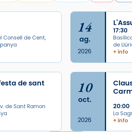
14
L'As
17:30
l Consell de Cent,
Basílic
ag.
Espanya
de Llúr
2026
+ info
festa de sant
10
Claus
Carme
oct.
20:00
v. de Sant Ramon
nya
La Sag
2026
+ info