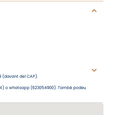
, 9 (davant del CAP).
n.cat) o whatsapp (623054900). També podeu