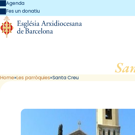
Agenda
Fes un donatiu
Sa
Home
Les parròquies
Santa Creu