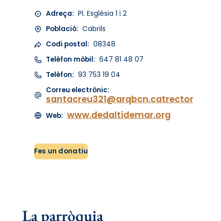
Adreça:
Pl. Església 1 i 2
Població:
Cabrils
Codi postal:
08348
Telèfon mòbil:
647 81 48 07
Telèfon:
93 753 19 04
Correu electrònic:
santacreu321@arqbcn.catrector
www.dedaltidemar.org
Web:
Fes un donatiu
La parròquia