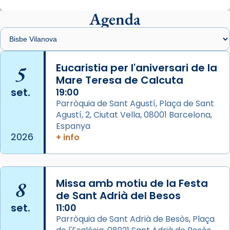
Agenda
Arquebisbat de Barcelona
2 weeks ago
Memòria de les santes Juliana i
Semproniana, verges i màrtirs.
5
Eucaristia per l'aniversari de la
Mare Teresa de Calcuta
Acompanyant la història de sant Cugat, a
set.
19:00
partir de l’Edat Mitjana sorgeix la tradició
Parròquia de Sant Agustí, Plaça de Sant
que les santes Juliana (“relatiu a Júlia”) i
Agustí, 2, Ciutat Vella, 08001 Barcelona,
Semproniana (“relatiu a Semprònia =
Espanya
eterna”) són deixebles seves. I l’any 1667, el
2026
+ info
frare Joan Gaspar Roig, afirma en una obra
que les santes són filles de l’antiga Iluro.
Mataró en reivindicarà les relíquies fins que
les aconseguirà el 1772. L’ofici que es canta
8
Missa amb motiu de la Festa
de Sant Adrià del Besos
a la “Missa de les Santes” (“Missa de
set.
11:00
Glòria”) fou composta el 1848 per Mn.
Parròquia de Sant Adrià de Besòs, Plaça
Manuel Blanch, amb aire d’òpera