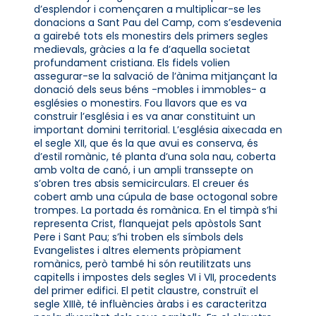
d’esplendor i començaren a multiplicar-se les
donacions a Sant Pau del Camp, com s’esdevenia
a gairebé tots els monestirs dels primers segles
medievals, gràcies a la fe d’aquella societat
profundament cristiana. Els fidels volien
assegurar-se la salvació de l’ànima mitjançant la
donació dels seus béns -mobles i immobles- a
esglésies o monestirs. Fou llavors que es va
construir l’església i es va anar constituint un
important domini territorial. L’església aixecada en
el segle XII, que és la que avui es conserva, és
d’estil romànic, té planta d’una sola nau, coberta
amb volta de canó, i un ampli transsepte on
s’obren tres absis semicirculars. El creuer és
cobert amb una cúpula de base octogonal sobre
trompes. La portada és romànica. En el timpà s’hi
representa Crist, flanquejat pels apòstols Sant
Pere i Sant Pau; s’hi troben els símbols dels
Evangelistes i altres elements pròpiament
romànics, però també hi són reutilitzats uns
capitells i impostes dels segles VI i VII, procedents
del primer edifici. El petit claustre, construït el
segle XIIIè, té influències àrabs i es caracteritza