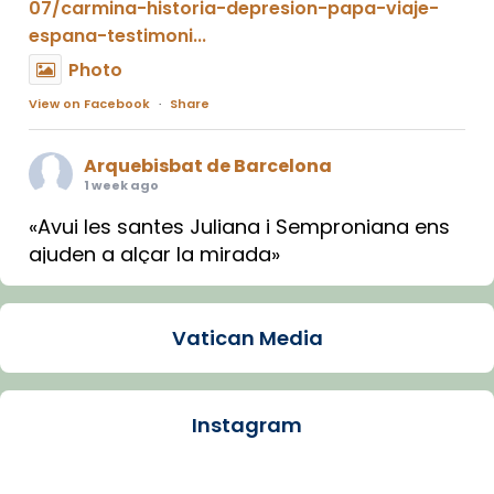
07/carmina-historia-depresion-papa-viaje-
espana-testimoni...
Photo
View on Facebook
·
Share
Arquebisbat de Barcelona
1 week ago
«Avui les santes Juliana i Semproniana ens
ajuden a alçar la mirada»
Mons. Sergi Gordo, bisbe de Tortosa, ha
presidit aquest 27 de juliol la missa de Les
Vatican Media
Santes de Mataró.
🔗
tinyurl.com/cvu5jmbk
📸 J. Merino
Instagram
Photo
View on Facebook
·
Share