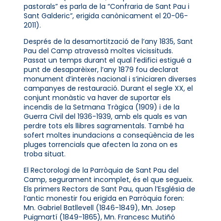
pastorals” es parla de la “Confraria de Sant Pau i
Sant Galderic”, erigida canònicament el 20-06-
2011).
Després de la desamortització de l’any 1835, Sant
Pau del Camp atravessà moltes vicissituds.
Passat un temps durant el qual l’edifici estigué a
punt de desaparèixer, l’any 1879 fou declarat
monument d’interès nacional i s’iniciaren diverses
campanyes de restauració. Durant el segle XX, el
conjunt monàstic va haver de suportar els
incendis de la Setmana Tràgica (1909) i de la
Guerra Civil del 1936-1939, amb els quals es van
perdre tots els llibres sagramentals. També ha
sofert moltes inundacions a conseqüència de les
pluges torrencials que afecten la zona on es
troba situat.
El Rectorologi de la Parròquia de Sant Pau del
Camp, segurament incomplet, és el que segueix.
Els primers Rectors de Sant Pau, quan l’Església de
l’antic monestir fou erigida en Parròquia foren:
Mn. Gabriel Batllevell (1846-1849), Mn. Josep
Puigmartí (1849-1865), Mn. Francesc Mutiñó