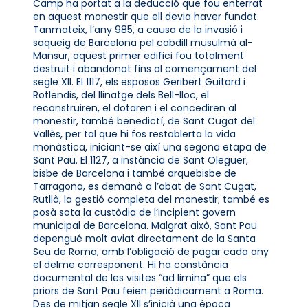
Camp ha portat a la deducció que fou enterrat
en aquest monestir que ell devia haver fundat.
Tanmateix, l’any 985, a causa de la invasió i
saqueig de Barcelona pel cabdill musulmà al-
Mansur, aquest primer edifici fou totalment
destruït i abandonat fins al començament del
segle XII. El 1117, els esposos Geribert Guitard i
Rotlendis, del llinatge dels Bell-lloc, el
reconstruiren, el dotaren i el concediren al
monestir, també benedictí, de Sant Cugat del
Vallès, per tal que hi fos restablerta la vida
monàstica, iniciant-se així una segona etapa de
Sant Pau. El 1127, a instància de Sant Oleguer,
bisbe de Barcelona i també arquebisbe de
Tarragona, es demanà a l’abat de Sant Cugat,
Rutllà, la gestió completa del monestir; també es
posà sota la custòdia de l’incipient govern
municipal de Barcelona. Malgrat això, Sant Pau
depengué molt aviat directament de la Santa
Seu de Roma, amb l’obligació de pagar cada any
el delme corresponent. Hi ha constància
documental de les visites “ad limina” que els
priors de Sant Pau feien periòdicament a Roma.
Des de mitjan segle XII s’inicià una època