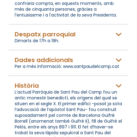
confraria compta, en aquests moments, amb
més de cinquanta persones, gràcies a
l'entusiasme i a l'activitat de la seva Presidenta.
Despatx parroquial
Dimarts de 17h a 19h.
Dades addicionals
Per a més informació: www.santpaudelcamp.cat
Història
L’actual Parròquia de Sant Pau del Camp fou un
antic monestir benedictí, els orígens del qual se
situen en el segle X. El primer edifici -posat ja sota
l’advocació de l’apòstol Sant Pau- fou construït
suposadament pel comte de Barcelona Guifré
Borrell (anomenat també Guifré II), fill de Guifré el
Pelós, entre els anys 897 i 911. El fet d’haver-se
trobat la seva làpida sepulcral a Sant Pau del