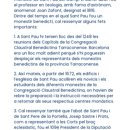
el professor en teologia, amb fama d’astrònom,
anomenat Joan Zafont, designat el 1816.
Dintre del temps en el qual Sant Pau fou un
monestir benedictí, cal ressenyar alguns fets
importants:
1. A Sant Pau hi tenien lloc des del 1248 les
reunions dels Capítols de la Congregació
Claustral Benedictina Tarraconense. Barcelona
era un lloc molt adient perquè s’hi poguessin
desplaçar els representants dels monestirs
benedictins de la província Tarraconense.
2. Així mateix, a partir del 1672, els edificis i
l’església de Sant Pau acolliren els novicis i els
estudiants dels diferents monestirs de la
Congregació Claustral Benedictina, on havien de
rebre la preparació i la instrucció necessàries per
a retornar als seus respectius centres monàstics.
3. Cal ressenyar també que l’abat de Sant Pau i
de Sant Pere de la Portella, Josep Sastre i Prats,
com a representant a les Corts pel braç
eclesiàstic, fou el 109è President de la Diputació