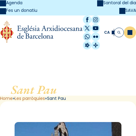
Agenda
Santoral del dia
SAVA
Fes un donatiu
Facebook
Instagram
X / Twitter
YouTube
CA
Me
Cerca
WhatsApp
Flickr
Radio Estel
Catalunya Cristi
Sant Pau
, de Barcelona
Home
Les parròquies
Sant Pau