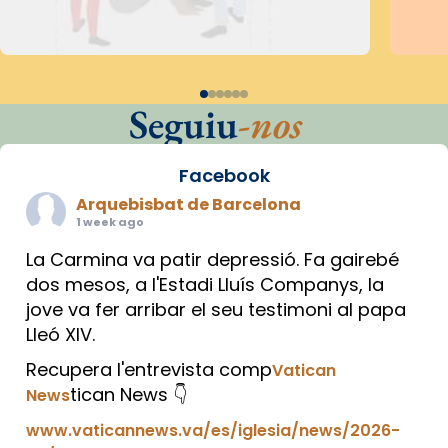
Seguiu
-nos
Facebook
Arquebisbat de Barcelona
1 week ago
La Carmina va patir depressió. Fa gairebé
dos mesos, a l'Estadi Lluís Companys, la
jove va fer arribar el seu testimoni al papa
Lleó XIV.
Recupera l'entrevista comp
Vatican
tican News 👇
News
www.vaticannews.va/es/iglesia/news/2026-