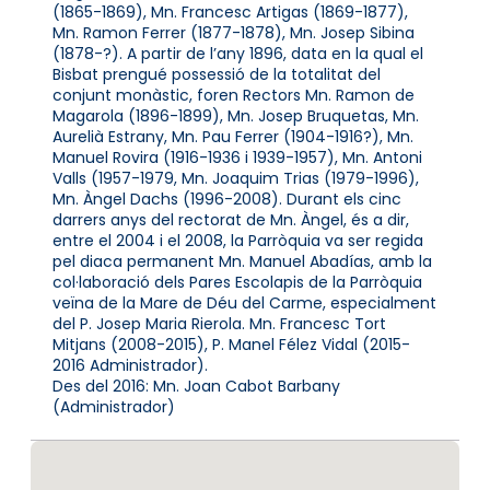
(1865-1869), Mn. Francesc Artigas (1869-1877),
Mn. Ramon Ferrer (1877-1878), Mn. Josep Sibina
(1878-?). A partir de l’any 1896, data en la qual el
Bisbat prengué possessió de la totalitat del
conjunt monàstic, foren Rectors Mn. Ramon de
Magarola (1896-1899), Mn. Josep Bruquetas, Mn.
Aurelià Estrany, Mn. Pau Ferrer (1904-1916?), Mn.
Manuel Rovira (1916-1936 i 1939-1957), Mn. Antoni
Valls (1957-1979, Mn. Joaquim Trias (1979-1996),
Mn. Àngel Dachs (1996-2008). Durant els cinc
darrers anys del rectorat de Mn. Àngel, és a dir,
entre el 2004 i el 2008, la Parròquia va ser regida
pel diaca permanent Mn. Manuel Abadías, amb la
col·laboració dels Pares Escolapis de la Parròquia
veïna de la Mare de Déu del Carme, especialment
del P. Josep Maria Rierola. Mn. Francesc Tort
Mitjans (2008-2015), P. Manel Félez Vidal (2015-
2016 Administrador).
Des del 2016: Mn. Joan Cabot Barbany
(Administrador)