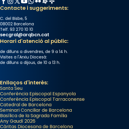
View on Facebook
·
Share
Contacte i suggeriments:
C. del Bisbe, 5
08002 Barcelona
Telf. 93 270 10 10
secgral@arqbcn.cat
Horari d'atenció al públic:
de dilluns a divendres, de 9 a 14 h.
Visites a l'Arxiu Diocesà:
de dilluns a dijous, de 10 a 13 h.
Enllaços d'interès:
Santa Seu
Conferència Episcopal Espanyola
Conferència Episcopal Tarraconense
Catedral de Barcelona
Seminari Conciliar de Barcelona
Basílica de la Sagrada Família
Any Gaudí 2026
Càritas Diocesana de Barcelona