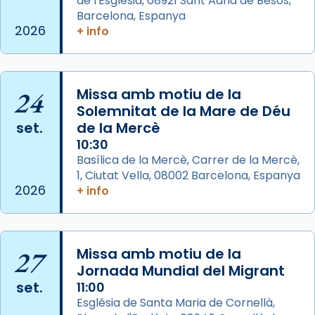
de l'Església, 08921 Sant Adrià de Besòs,
italianitzant; s’interpreta per privilegi
Barcelona, Espanya
pontifici, amb orquestra i cor, i té una
2026
+ info
duració aproximada de tres hores. Després,
processó (recuperada el 1972) al voltant
del temple amb les relíquies de les santes.
24
Des de 1985 hi participa també un grup de
Missa amb motiu de la
Solemnitat de la Mare de Déu
diablesses amb música i ball propis. Festa
set.
de la Mercè
gran a Mataró.
10:30
«Si vols saber què és calor, ves per les
Basílica de la Mercè, Carrer de la Mercè,
Santes a Mataró»🥵.
1, Ciutat Vella, 08002 Barcelona, Espanya
2026
+ info
Photo
View on Facebook
·
Share
27
Missa amb motiu de la
Arquebisbat de Barcelona
2 weeks ago
Jornada Mundial del Migrant
set.
11:00
Jaume, fill de Zebedeu, és juntament amb el
Església de Santa Maria de Cornellà,
seu germà Joan i Pere un dels que