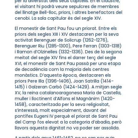
per la diversitat dels seus capitells. En el claustre,
el visitant hi podrà veure sepulcres de membres
del llinatge Bell-lloc, priors, i altres benefactors del
cenobi. La sala capitular és del segle XIV.
El monestir de Sant Pau fou un priorat. Entre els
priors dels segles XIII i XIV destacaren per la seva
activitat Berenguer de Solicrup (1262-1276),
Berenguer Riu (1285-1300), Pere Ferran (1303-1318)
i Ramon d’Olzinelles (1332-1336). Des de la segona
meitat del segle XIV fins el darrer terç del segle
XVI, el monestir de Sant Pau passà per una etapa
de decadència com la majoria dels centres
monàstics. D’aquesta època, destacaren els
priors Pere Illa (1396-1406), Joan Satrilla (1414-
1415) i Galzeran Carbó (1424-1429). A mitjan segle
XV, la reina catalanoaragonesa Maria de Castella,
muller i lloctinent d’Alfons el Magnànim (1420-
1458), caracteritzada per la seva religiositat,
s’interessà, molt especialment, davant del
pontífex Eugeni IV perquè el priorat de Sant Pau
del Camp fos elevat a la categoria d’abadia, però
llavors aquesta dignitat no va poder ser assolida.
A partir dels anys 1461-1462, no se sap per quin