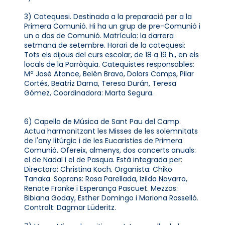
3) Catequesi. Destinada a la preparació per a la
Primera Comunió. Hi ha un grup de pre-Comunió i
un o dos de Comunió. Matrícula: la darrera
setmana de setembre. Horari de la catequesi:
Tots els dijous del curs escolar, de 18 a 19 h., en els
locals de la Parròquia. Catequistes responsables:
Mª José Atance, Belén Bravo, Dolors Camps, Pilar
Cortés, Beatriz Darna, Teresa Durán, Teresa
Gómez, Coordinadora: Marta Segura.
6) Capella de Música de Sant Pau del Camp.
Actua harmonitzant les Misses de les solemnitats
de l'any litúrgic i de les Eucaristies de Primera
Comunió. Ofereix, almenys, dos concerts anuals:
el de Nadal i el de Pasqua. Està integrada per:
Directora: Christina Koch. Organista: Chiko
Tanaka. Soprans: Rosa Parellada, Izilda Navarro,
Renate Franke i Esperança Pascuet. Mezzos:
Bibiana Goday, Esther Domingo i Mariona Rosselló.
Contralt: Dagmar Lüderitz.