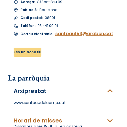
Adreça:
C/Sant Pau 99
Població:
Barcelona
Codi postal:
08001
Telèfon:
93 441 00 01
santpau153@arqbcn.cat
Correu electrònic:
Fes un donatiu
La parròquia
Arxiprestat
www.santpaudelcamp.cat
Horari de misses
Dissabtes a les 19,00 h., en castellà