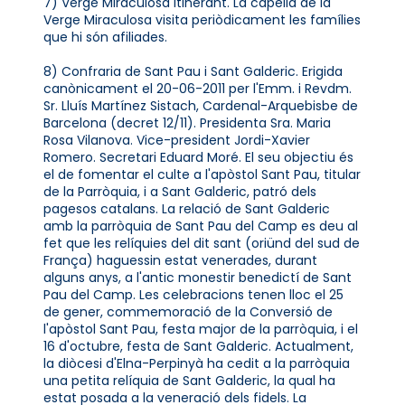
7) Verge Miraculosa itinerant. La capella de la
Verge Miraculosa visita periòdicament les famílies
que hi són afiliades.
8) Confraria de Sant Pau i Sant Galderic. Erigida
canònicament el 20-06-2011 per l'Emm. i Revdm.
Sr. Lluís Martínez Sistach, Cardenal-Arquebisbe de
Barcelona (decret 12/11). Presidenta Sra. Maria
Rosa Vilanova. Vice-president Jordi-Xavier
Romero. Secretari Eduard Moré. El seu objectiu és
el de fomentar el culte a l'apòstol Sant Pau, titular
de la Parròquia, i a Sant Galderic, patró dels
pagesos catalans. La relació de Sant Galderic
amb la parròquia de Sant Pau del Camp es deu al
fet que les relíquies del dit sant (oriünd del sud de
França) haguessin estat venerades, durant
alguns anys, a l'antic monestir benedictí de Sant
Pau del Camp. Les celebracions tenen lloc el 25
de gener, commemoració de la Conversió de
l'apòstol Sant Pau, festa major de la parròquia, i el
16 d'octubre, festa de Sant Galderic. Actualment,
la diòcesi d'Elna-Perpinyà ha cedit a la parròquia
una petita relíquia de Sant Galderic, la qual ha
estat posada a la veneració dels fidels. La