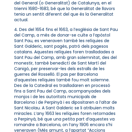
del General (o Generalitat) de Catalunya, en el
trienni 1680-1683, bé que la Generalitat de llavors
tenia un sentit diferent del que és la Generalitat
actual.
4. Des del 1654 fins el 1663, a l’església de Sant Pau
del Camp, a més de donar-se culte a l’apòstol
Sant Pau, es veneraven també les relíquies de
Sant Galderic, sant pagès, patró dels pagesos
catalans. Aquestes relíquies foren traslladades a
Sant Pau del Camp, amb gran solemnitat, des del
monestir, també benedictí de Sant Martí del
Canigó, per preservar-les dels estralls de les
guerres del Rosselló. El pas per Barcelona
d’aquestes relíquies també fou molt solemne.
Des de la Catedral es traslladaren en processó
fins a Sant Pau del Camp, acompanyades dels
monjos i de les autoritats municipals de
Barcelona i de Perpinyà i es dipositaren a l’altar de
Sant Nicolau. A Sant Galderic se li atribuïen molts
miracles. L’any 1663 les relíquies foren retornades
a Perpinyà, bé que una petita part d’aquestes va
romandre a Barcelona, on l’any 1906 encara s’hi
veneraven (Més amunt, a l’apartat “Accions