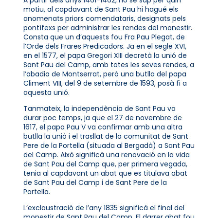
motiu, al capdavant de Sant Pau hi hagué els
anomenats priors comendataris, designats pels
pontífexs per administrar les rendes del monestir.
Consta que un d’aquests fou Fra Pau Plegat, de
l’Orde dels Frares Predicadors. Ja en el segle XVI,
en el 1577, el papa Gregori XIII decretà la unió de
Sant Pau del Camp, amb totes les seves rendes, a
l’abadia de Montserrat, però una butlla del papa
Climent VIII, del 9 de setembre de 1593, posà fi a
aquesta unió.
Tanmateix, la independència de Sant Pau va
durar poc temps, ja que el 27 de novembre de
1617, el papa Pau V va confirmar amb una altra
butlla la unió i el trasllat de la comunitat de Sant
Pere de la Portella (situada al Bergadà) a Sant Pau
del Camp. Això significà una renovació en la vida
de Sant Pau del Camp que, per primera vegada,
tenia al capdavant un abat que es titulava abat
de Sant Pau del Camp i de Sant Pere de la
Portella.
L’exclaustració de l’any 1835 significà el final del
monestir de Sant Pau del Camp. El darrer abat fou