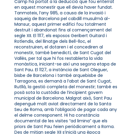
Camp ha portat a la deducció que fou enterrat
en aquest monestir que ell devia haver fundat.
Tanmateix, l’any 985, a causa de la invasió i
saqueig de Barcelona pel cabdill musulmà al-
Mansur, aquest primer edifici fou totalment
destruït i abandonat fins al començament del
segle XII. El 1117, els esposos Geribert Guitard i
Rotlendis, del llinatge dels Bell-lloc, el
reconstruiren, el dotaren i el concediren al
monestir, també benedictí, de Sant Cugat del
Vallès, per tal que hi fos restablerta la vida
monàstica, iniciant-se així una segona etapa de
Sant Pau. El 1127, a instància de Sant Oleguer,
bisbe de Barcelona i també arquebisbe de
Tarragona, es demanà a l’abat de Sant Cugat,
Rutllà, la gestió completa del monestir; també es
posà sota la custòdia de l’incipient govern
municipal de Barcelona. Malgrat això, Sant Pau
depengué molt aviat directament de la Santa
Seu de Roma, amb l’obligació de pagar cada any
el delme corresponent. Hi ha constància
documental de les visites “ad limina” que els
priors de Sant Pau feien periòdicament a Roma.
Des de mitjan segle XII s’inicià una època