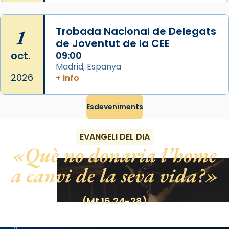
Photo
View on Facebook
·
Share
1
Trobada Nacional de Delegats
de Joventut de la CEE
oct.
09:00
Madrid, Espanya
2026
+ info
Esdeveniments
EVANGELI DEL DIA
Què no donaria l’home
a canvi de la seva vida?
(Mt 16,24-28)