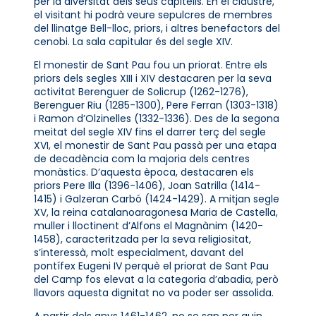
per la diversitat dels seus capitells. En el claustre,
el visitant hi podrà veure sepulcres de membres
del llinatge Bell-lloc, priors, i altres benefactors del
cenobi. La sala capitular és del segle XIV.
El monestir de Sant Pau fou un priorat. Entre els
priors dels segles XIII i XIV destacaren per la seva
activitat Berenguer de Solicrup (1262-1276),
Berenguer Riu (1285-1300), Pere Ferran (1303-1318)
i Ramon d’Olzinelles (1332-1336). Des de la segona
meitat del segle XIV fins el darrer terç del segle
XVI, el monestir de Sant Pau passà per una etapa
de decadència com la majoria dels centres
monàstics. D’aquesta època, destacaren els
priors Pere Illa (1396-1406), Joan Satrilla (1414-
1415) i Galzeran Carbó (1424-1429). A mitjan segle
XV, la reina catalanoaragonesa Maria de Castella,
muller i lloctinent d’Alfons el Magnànim (1420-
1458), caracteritzada per la seva religiositat,
s’interessà, molt especialment, davant del
pontífex Eugeni IV perquè el priorat de Sant Pau
del Camp fos elevat a la categoria d’abadia, però
llavors aquesta dignitat no va poder ser assolida.
A partir dels anys 1461-1462, no se sap per quin