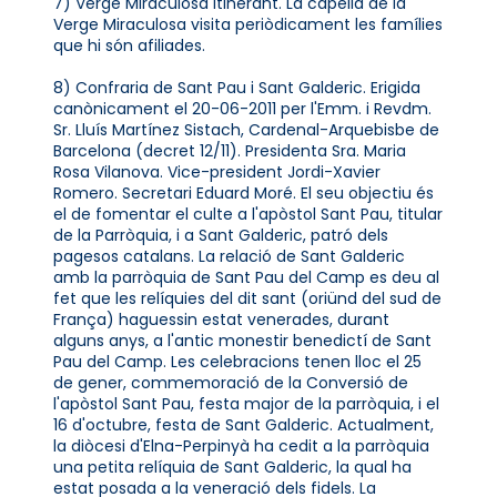
7) Verge Miraculosa itinerant. La capella de la
Verge Miraculosa visita periòdicament les famílies
que hi són afiliades.
8) Confraria de Sant Pau i Sant Galderic. Erigida
canònicament el 20-06-2011 per l'Emm. i Revdm.
Sr. Lluís Martínez Sistach, Cardenal-Arquebisbe de
Barcelona (decret 12/11). Presidenta Sra. Maria
Rosa Vilanova. Vice-president Jordi-Xavier
Romero. Secretari Eduard Moré. El seu objectiu és
el de fomentar el culte a l'apòstol Sant Pau, titular
de la Parròquia, i a Sant Galderic, patró dels
pagesos catalans. La relació de Sant Galderic
amb la parròquia de Sant Pau del Camp es deu al
fet que les relíquies del dit sant (oriünd del sud de
França) haguessin estat venerades, durant
alguns anys, a l'antic monestir benedictí de Sant
Pau del Camp. Les celebracions tenen lloc el 25
de gener, commemoració de la Conversió de
l'apòstol Sant Pau, festa major de la parròquia, i el
16 d'octubre, festa de Sant Galderic. Actualment,
la diòcesi d'Elna-Perpinyà ha cedit a la parròquia
una petita relíquia de Sant Galderic, la qual ha
estat posada a la veneració dels fidels. La