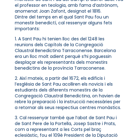
el professor en teologia, amb fama d’astrònom,
anomenat Joan Zafont, designat el 1816.
Dintre del temps en el qual Sant Pau fou un
monestir benedictí, cal ressenyar alguns fets
importants:
1. A Sant Pau hi tenien lloc des del 1248 les
reunions dels Capítols de la Congregació
Claustral Benedictina Tarraconense. Barcelona
era un lloc molt adient perquè s’hi poguessin
desplaçar els representants dels monestirs
benedictins de la província Tarraconense.
2. Així mateix, a partir del 1672, els edificis i
l’església de Sant Pau acolliren els novicis i els
estudiants dels diferents monestirs de la
Congregació Claustral Benedictina, on havien de
rebre la preparació i la instrucció necessàries per
a retornar als seus respectius centres monàstics.
3. Cal ressenyar també que l’abat de Sant Pau i
de Sant Pere de la Portella, Josep Sastre i Prats,
com a representant a les Corts pel braç
eclesiàstic, fou el 109è President de la Diputació