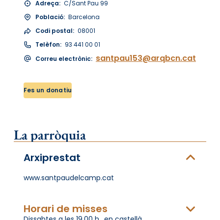
Adreça:
C/Sant Pau 99
Població:
Barcelona
Codi postal:
08001
Telèfon:
93 441 00 01
santpau153@arqbcn.cat
Correu electrònic:
Fes un donatiu
La parròquia
Arxiprestat
www.santpaudelcamp.cat
Horari de misses
Dissabtes a les 19,00 h., en castellà