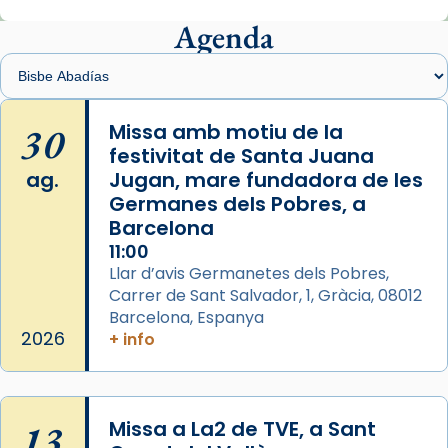
Mons. Sergi Gordo, bisbe de Tortosa, ha
presidit aquest 27 de juliol la missa de Les
Agenda
Santes de Mataró.
🔗
tinyurl.com/cvu5jmbk
📸 J. Merino
30
Missa amb motiu de la
festivitat de Santa Juana
Photo
ag.
Jugan, mare fundadora de les
View on Facebook
·
Share
Germanes dels Pobres, a
Barcelona
Arquebisbat de Barcelona
is at Catedral
11:00
de Barcelona.
Llar d’avis Germanetes dels Pobres,
2 weeks ago
Carrer de Sant Salvador, 1, Gràcia, 08012
Aquest dilluns, 27 de juliol, ha tingut lloc la
Barcelona, Espanya
missa d’acció de gràcies en agraïment al
2026
+ info
comitè organitzador de la visita apostòlica
del Sant Pare Lleó XIV a Barcelona, i als
col·laboradors, a la Catedral de Barcelona.
13
Missa a La2 de TVE, a Sant
L’arquebisbe de Barcelona, el cardenal Joan