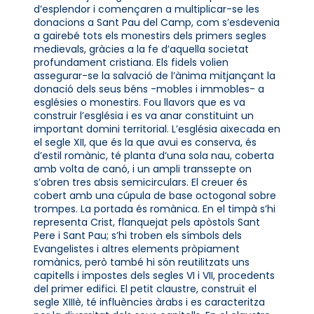
d’esplendor i començaren a multiplicar-se les
donacions a Sant Pau del Camp, com s’esdevenia
a gairebé tots els monestirs dels primers segles
medievals, gràcies a la fe d’aquella societat
profundament cristiana. Els fidels volien
assegurar-se la salvació de l’ànima mitjançant la
donació dels seus béns -mobles i immobles- a
esglésies o monestirs. Fou llavors que es va
construir l’església i es va anar constituint un
important domini territorial. L’església aixecada en
el segle XII, que és la que avui es conserva, és
d’estil romànic, té planta d’una sola nau, coberta
amb volta de canó, i un ampli transsepte on
s’obren tres absis semicirculars. El creuer és
cobert amb una cúpula de base octogonal sobre
trompes. La portada és romànica. En el timpà s’hi
representa Crist, flanquejat pels apòstols Sant
Pere i Sant Pau; s’hi troben els símbols dels
Evangelistes i altres elements pròpiament
romànics, però també hi són reutilitzats uns
capitells i impostes dels segles VI i VII, procedents
del primer edifici. El petit claustre, construït el
segle XIIIè, té influències àrabs i es caracteritza