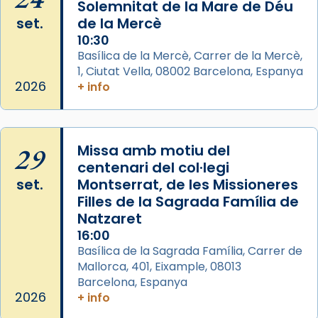
Solemnitat de la Mare de Déu
frare Joan Gaspar Roig, afirma en una obra
set.
de la Mercè
que les santes són filles de l’antiga Iluro.
10:30
Mataró en reivindicarà les relíquies fins que
Basílica de la Mercè, Carrer de la Mercè,
les aconseguirà el 1772. L’ofici que es canta
1, Ciutat Vella, 08002 Barcelona, Espanya
a la “Missa de les Santes” (“Missa de
2026
+ info
Glòria”) fou composta el 1848 per Mn.
Manuel Blanch, amb aire d’òpera
italianitzant; s’interpreta per privilegi
29
Missa amb motiu del
pontifici, amb orquestra i cor, i té una
centenari del col·legi
duració aproximada de tres hores. Després,
set.
Montserrat, de les Missioneres
processó (recuperada el 1972) al voltant
Filles de la Sagrada Família de
del temple amb les relíquies de les santes.
Natzaret
Des de 1985 hi participa també un grup de
16:00
diablesses amb música i ball propis. Festa
Basílica de la Sagrada Família, Carrer de
gran a Mataró.
Mallorca, 401, Eixample, 08013
Barcelona, Espanya
«Si vols saber què és calor, ves per les
2026
+ info
Santes a Mataró»🥵.