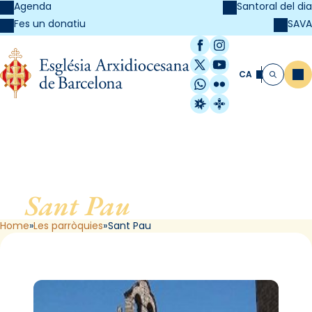
Agenda
Santoral del dia
SAVA
Fes un donatiu
Facebook
Instagram
X / Twitter
YouTube
CA
Me
Cerca
WhatsApp
Flickr
Radio Estel
Catalunya Cristi
Sant Pau
, de Barcelona
Home
Les parròquies
Sant Pau