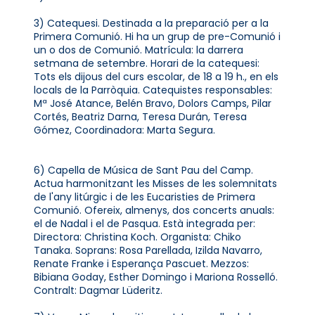
3) Catequesi. Destinada a la preparació per a la
Primera Comunió. Hi ha un grup de pre-Comunió i
un o dos de Comunió. Matrícula: la darrera
setmana de setembre. Horari de la catequesi:
Tots els dijous del curs escolar, de 18 a 19 h., en els
locals de la Parròquia. Catequistes responsables:
Mª José Atance, Belén Bravo, Dolors Camps, Pilar
Cortés, Beatriz Darna, Teresa Durán, Teresa
Gómez, Coordinadora: Marta Segura.
6) Capella de Música de Sant Pau del Camp.
Actua harmonitzant les Misses de les solemnitats
de l'any litúrgic i de les Eucaristies de Primera
Comunió. Ofereix, almenys, dos concerts anuals:
el de Nadal i el de Pasqua. Està integrada per:
Directora: Christina Koch. Organista: Chiko
Tanaka. Soprans: Rosa Parellada, Izilda Navarro,
Renate Franke i Esperança Pascuet. Mezzos:
Bibiana Goday, Esther Domingo i Mariona Rosselló.
Contralt: Dagmar Lüderitz.