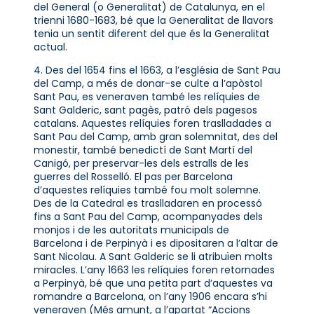
del General (o Generalitat) de Catalunya, en el
trienni 1680-1683, bé que la Generalitat de llavors
tenia un sentit diferent del que és la Generalitat
actual.
4. Des del 1654 fins el 1663, a l’església de Sant Pau
del Camp, a més de donar-se culte a l’apòstol
Sant Pau, es veneraven també les relíquies de
Sant Galderic, sant pagès, patró dels pagesos
catalans. Aquestes relíquies foren traslladades a
Sant Pau del Camp, amb gran solemnitat, des del
monestir, també benedictí de Sant Martí del
Canigó, per preservar-les dels estralls de les
guerres del Rosselló. El pas per Barcelona
d’aquestes relíquies també fou molt solemne.
Des de la Catedral es traslladaren en processó
fins a Sant Pau del Camp, acompanyades dels
monjos i de les autoritats municipals de
Barcelona i de Perpinyà i es dipositaren a l’altar de
Sant Nicolau. A Sant Galderic se li atribuïen molts
miracles. L’any 1663 les relíquies foren retornades
a Perpinyà, bé que una petita part d’aquestes va
romandre a Barcelona, on l’any 1906 encara s’hi
veneraven (Més amunt, a l’apartat “Accions