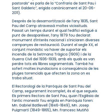
pastorals” es parla de la “Confraria de Sant Pau i
Sant Galderic”, erigida canònicament el 20-06-
2011).
Després de la desamortització de l’any 1835, Sant
Pau del Camp atravessà moltes vicissituds.
Passat un temps durant el qual l’edifici estigué a
punt de desaparèixer, l’any 1879 fou declarat
monument d’interès nacional i s’iniciaren diverses
campanyes de restauració. Durant el segle XX, el
conjunt monàstic va haver de suportar els
incendis de la Setmana Tràgica (1909) i de la
Guerra Civil del 1936-1939, amb els quals es van
perdre tots els llibres sagramentals. També ha
sofert moltes inundacions a conseqüència de les
pluges torrencials que afecten la zona on es
troba situat.
El Rectorologi de la Parròquia de Sant Pau del
Camp, segurament incomplet, és el que segueix.
Els primers Rectors de Sant Pau, quan l’Església de
l’antic monestir fou erigida en Parròquia foren:
Mn. Gabriel Batllevell (1846-1849), Mn. Josep
Puigmartí (1849-1865), Mn. Francesc Mutiñó