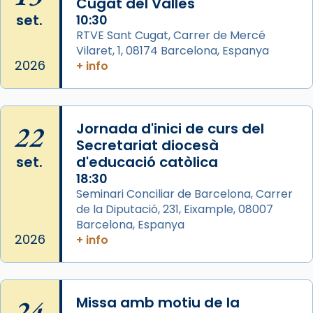
Cugat del Vallès
Josep Omella, ha presidit la missa i l’ha
set.
10:30
concelebrat el bisbe auxiliar de Barcelona,
RTVE Sant Cugat, Carrer de Mercé
Mons. David Abadías.
Vilaret, 1, 08174 Barcelona, Espanya
2026
+ info
📸 Dr. G. Simón
Photo
View on Facebook
·
Share
22
Jornada d'inici de curs del
Secretariat diocesà
Arquebisbat de Barcelona
set.
d'educació catòlica
2 weeks ago
18:30
Seminari Conciliar de Barcelona, Carrer
Memòria de les santes Juliana i
de la Diputació, 231, Eixample, 08007
Semproniana, verges i màrtirs.
Barcelona, Espanya
Acompanyant la història de sant Cugat, a
2026
+ info
partir de l’Edat Mitjana sorgeix la tradició
que les santes Juliana (“relatiu a Júlia”) i
Semproniana (“relatiu a Semprònia =
24
Missa amb motiu de la
eterna”) són deixebles seves. I l’any 1667, el