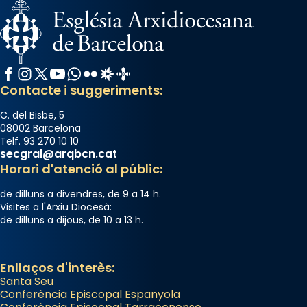
Facebook
Instagram
X / Twitter
YouTube
WhatsApp
Flickr
Radio Estel
Catalunya Cristiana
Contacte i suggeriments:
C. del Bisbe, 5
08002 Barcelona
Telf. 93 270 10 10
secgral@arqbcn.cat
Horari d'atenció al públic:
de dilluns a divendres, de 9 a 14 h.
Visites a l'Arxiu Diocesà:
de dilluns a dijous, de 10 a 13 h.
Enllaços d'interès:
Santa Seu
Conferència Episcopal Espanyola