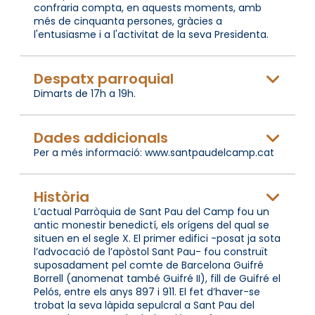
confraria compta, en aquests moments, amb
més de cinquanta persones, gràcies a
l'entusiasme i a l'activitat de la seva Presidenta.
Despatx parroquial
Dimarts de 17h a 19h.
Dades addicionals
Per a més informació: www.santpaudelcamp.cat
Història
L’actual Parròquia de Sant Pau del Camp fou un
antic monestir benedictí, els orígens del qual se
situen en el segle X. El primer edifici -posat ja sota
l’advocació de l’apòstol Sant Pau- fou construït
suposadament pel comte de Barcelona Guifré
Borrell (anomenat també Guifré II), fill de Guifré el
Pelós, entre els anys 897 i 911. El fet d’haver-se
trobat la seva làpida sepulcral a Sant Pau del