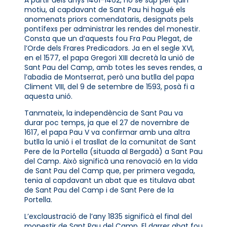
motiu, al capdavant de Sant Pau hi hagué els
anomenats priors comendataris, designats pels
pontífexs per administrar les rendes del monestir.
Consta que un d’aquests fou Fra Pau Plegat, de
l’Orde dels Frares Predicadors. Ja en el segle XVI,
en el 1577, el papa Gregori XIII decretà la unió de
Sant Pau del Camp, amb totes les seves rendes, a
l’abadia de Montserrat, però una butlla del papa
Climent VIII, del 9 de setembre de 1593, posà fi a
aquesta unió.
Tanmateix, la independència de Sant Pau va
durar poc temps, ja que el 27 de novembre de
1617, el papa Pau V va confirmar amb una altra
butlla la unió i el trasllat de la comunitat de Sant
Pere de la Portella (situada al Bergadà) a Sant Pau
del Camp. Això significà una renovació en la vida
de Sant Pau del Camp que, per primera vegada,
tenia al capdavant un abat que es titulava abat
de Sant Pau del Camp i de Sant Pere de la
Portella.
L’exclaustració de l’any 1835 significà el final del
monestir de Sant Pau del Camp. El darrer abat fou