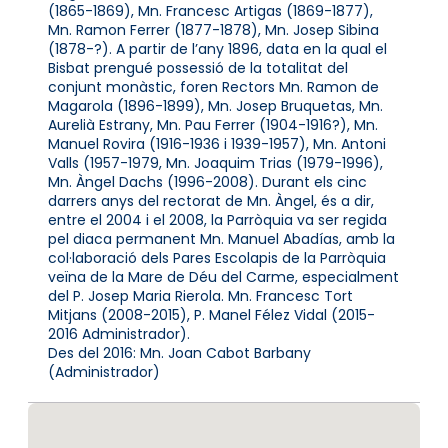
(1865-1869), Mn. Francesc Artigas (1869-1877),
Mn. Ramon Ferrer (1877-1878), Mn. Josep Sibina
(1878-?). A partir de l’any 1896, data en la qual el
Bisbat prengué possessió de la totalitat del
conjunt monàstic, foren Rectors Mn. Ramon de
Magarola (1896-1899), Mn. Josep Bruquetas, Mn.
Aurelià Estrany, Mn. Pau Ferrer (1904-1916?), Mn.
Manuel Rovira (1916-1936 i 1939-1957), Mn. Antoni
Valls (1957-1979, Mn. Joaquim Trias (1979-1996),
Mn. Àngel Dachs (1996-2008). Durant els cinc
darrers anys del rectorat de Mn. Àngel, és a dir,
entre el 2004 i el 2008, la Parròquia va ser regida
pel diaca permanent Mn. Manuel Abadías, amb la
col·laboració dels Pares Escolapis de la Parròquia
veïna de la Mare de Déu del Carme, especialment
del P. Josep Maria Rierola. Mn. Francesc Tort
Mitjans (2008-2015), P. Manel Félez Vidal (2015-
2016 Administrador).
Des del 2016: Mn. Joan Cabot Barbany
(Administrador)