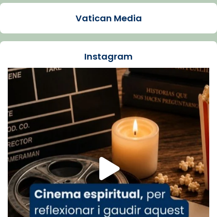
2 weeks ago
Vatican Media
La Carmina va patir depressió. Fa gairebé
dos mesos, a l'Estadi Lluís Companys, la
jove va fer arribar el seu testimoni al papa
Instagram
Lleó XIV.
Recupera l'entrevista comp
Vatican
tican News 👇
News
www.vaticannews.va/es/iglesia/news/2026-
07/carmina-historia-depresion-papa-viaje-
espana-testimoni...
Foto
View on Facebook
·
Share
Arquebisbat de Barcelona
2 weeks ago
«Avui les santes Juliana i Semproniana ens