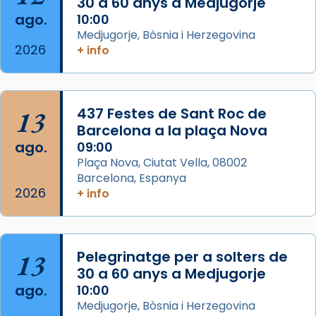
30 a 60 anys a Medjugorje
Semproniana (“relatiu a Semprònia =
ago.
10:00
eterna”) són deixebles seves. I l’any 1667, el
Medjugorje, Bòsnia i Herzegovina
2026
frare Joan Gaspar Roig, afirma en una obra
+ info
que les santes són filles de l’antiga Iluro.
Mataró en reivindicarà les relíq
...
Ver más
13
437 Festes de Sant Roc de
Foto
Barcelona a la plaça Nova
ago.
09:00
View on Facebook
·
Share
Plaça Nova, Ciutat Vella, 08002
Barcelona, Espanya
2026
+ info
13
Pelegrinatge per a solters de
30 a 60 anys a Medjugorje
ago.
10:00
Medjugorje, Bòsnia i Herzegovina