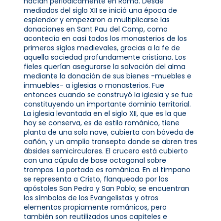
hacían periódicamente en Roma. Desde
mediados del siglo XII se inició una época de
esplendor y empezaron a multiplicarse las
donaciones en Sant Pau del Camp, como
acontecía en casi todos los monasterios de los
primeros siglos medievales, gracias a la fe de
aquella sociedad profundamente cristiana. Los
fieles querían asegurarse la salvación del alma
mediante la donación de sus bienes -muebles e
inmuebles- a iglesias o monasterios. Fue
entonces cuando se construyó la iglesia y se fue
constituyendo un importante dominio territorial.
La iglesia levantada en el siglo XII, que es la que
hoy se conserva, es de estilo románico, tiene
planta de una sola nave, cubierta con bóveda de
cañón, y un amplio transepto donde se abren tres
ábsides semicirculares. El crucero está cubierto
con una cúpula de base octogonal sobre
trompas. La portada es románica. En el tímpano
se representa a Cristo, flanqueado por los
apóstoles San Pedro y San Pablo; se encuentran
los símbolos de los Evangelistas y otros
elementos propiamente románicos, pero
también son reutilizados unos capiteles e