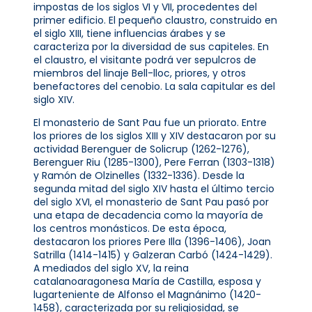
impostas de los siglos VI y VII, procedentes del
primer edificio. El pequeño claustro, construido en
el siglo XIII, tiene influencias árabes y se
caracteriza por la diversidad de sus capiteles. En
el claustro, el visitante podrá ver sepulcros de
miembros del linaje Bell-lloc, priores, y otros
benefactores del cenobio. La sala capitular es del
siglo XIV.
El monasterio de Sant Pau fue un priorato. Entre
los priores de los siglos XIII y XIV destacaron por su
actividad Berenguer de Solicrup (1262-1276),
Berenguer Riu (1285-1300), Pere Ferran (1303-1318)
y Ramón de Olzinelles (1332-1336). Desde la
segunda mitad del siglo XIV hasta el último tercio
del siglo XVI, el monasterio de Sant Pau pasó por
una etapa de decadencia como la mayoría de
los centros monásticos. De esta época,
destacaron los priores Pere Illa (1396-1406), Joan
Satrilla (1414-1415) y Galzeran Carbó (1424-1429).
A mediados del siglo XV, la reina
catalanoaragonesa María de Castilla, esposa y
lugarteniente de Alfonso el Magnánimo (1420-
1458), caracterizada por su religiosidad, se