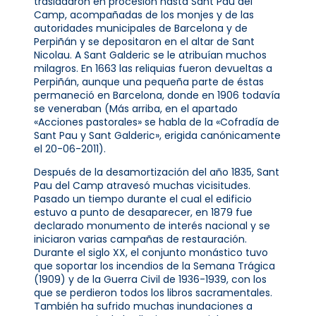
trasladaron en procesión hasta Sant Pau del
Camp, acompañadas de los monjes y de las
autoridades municipales de Barcelona y de
Perpiñán y se depositaron en el altar de Sant
Nicolau. A Sant Galderic se le atribuían muchos
milagros. En 1663 las reliquias fueron devueltas a
Perpiñán, aunque una pequeña parte de éstas
permaneció en Barcelona, ​​donde en 1906 todavía
se veneraban (Más arriba, en el apartado
«Acciones pastorales» se habla de la «Cofradía de
Sant Pau y Sant Galderic», erigida canónicamente
el 20-06-2011).
Después de la desamortización del año 1835, Sant
Pau del Camp atravesó muchas vicisitudes.
Pasado un tiempo durante el cual el edificio
estuvo a punto de desaparecer, en 1879 fue
declarado monumento de interés nacional y se
iniciaron varias campañas de restauración.
Durante el siglo XX, el conjunto monástico tuvo
que soportar los incendios de la Semana Trágica
(1909) y de la Guerra Civil de 1936-1939, con los
que se perdieron todos los libros sacramentales.
También ha sufrido muchas inundaciones a