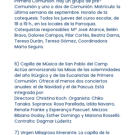
Primera Comunión. Hay un grupo de pre-
Comunión y uno o dos de Comunión. Matrícula: la
última semana de septiembre. Horario de la
catequesis: Todos los jueves del curso escolar, de
18 a 19 h., en los locales de la Parroquia.
Catequistas responsables: Mª José Atance, Belén
Bravo, Dolores Campos, Pilar Cortés, Beatriz Darna,
Teresa Durán, Teresa Gómez, Coordinadora:
Marta Segura.
6) Capilla de Música de San Pablo del Camp.
Actúa armonizando las Misas de las solemnidades
del año litúrgico y de las Eucaristías de Primera
Comunión. Ofrece al menos dos conciertos
anuales: el de Navidad y el de Pascua. Está
integrada por:
Directora: Christina Koch. Organista: Chiko
Tanaka. Sopranos: Rosa Parellada, Izilda Navarro,
Renate Franke y Esperança Pascuet. Mezzos:
Bibiana Goday, Esther Domingo y Mariona Rosselló.
Contralto: Dagmar Lüderitz.
7) Virgen Milagrosa itinerante. La capilla de la