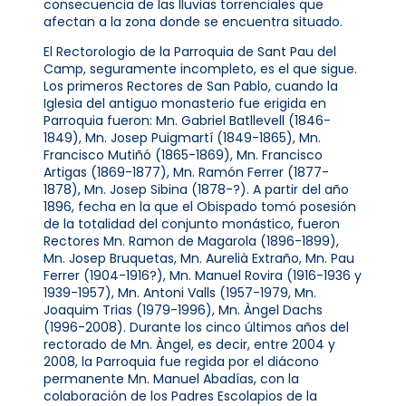
consecuencia de las lluvias torrenciales que
afectan a la zona donde se encuentra situado.
El Rectorologio de la Parroquia de Sant Pau del
Camp, seguramente incompleto, es el que sigue.
Los primeros Rectores de San Pablo, cuando la
Iglesia del antiguo monasterio fue erigida en
Parroquia fueron: Mn. Gabriel Batllevell (1846-
1849), Mn. Josep Puigmartí (1849-1865), Mn.
Francisco Mutiñó (1865-1869), Mn. Francisco
Artigas (1869-1877), Mn. Ramón Ferrer (1877-
1878), Mn. Josep Sibina (1878-?). A partir del año
1896, fecha en la que el Obispado tomó posesión
de la totalidad del conjunto monástico, fueron
Rectores Mn. Ramon de Magarola (1896-1899),
Mn. Josep Bruquetas, Mn. Aurelià Extraño, Mn. Pau
Ferrer (1904-1916?), Mn. Manuel Rovira (1916-1936 y
1939-1957), Mn. Antoni Valls (1957-1979, Mn.
Joaquim Trias (1979-1996), Mn. Àngel Dachs
(1996-2008). Durante los cinco últimos años del
rectorado de Mn. Àngel, es decir, entre 2004 y
2008, la Parroquia fue regida por el diácono
permanente Mn. Manuel Abadías, con la
colaboración de los Padres Escolapios de la