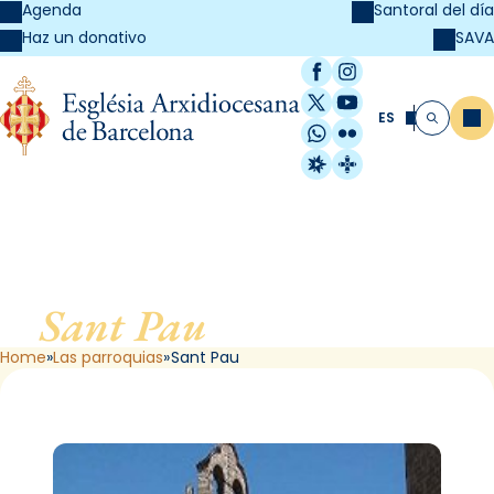
Agenda
Santoral del día
SAVA
Haz un donativo
Facebook
Instagram
X / Twitter
YouTube
ES
Me
Buscar
WhatsApp
Flickr
Radio Estel
Catalunya Cristi
Sant Pau
, de Barcelona
Home
Las parroquias
Sant Pau