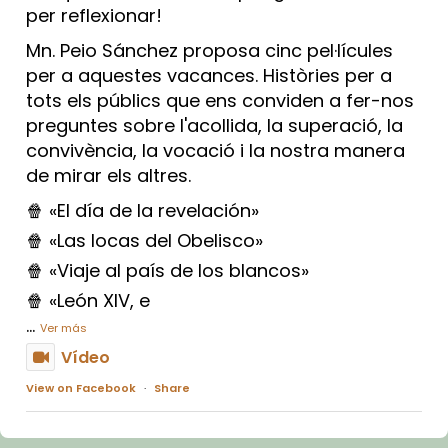
per reflexionar!
Mn. Peio Sánchez proposa cinc pel·lícules
per a aquestes vacances. Històries per a
tots els públics que ens conviden a fer-nos
preguntes sobre l'acollida, la superació, la
convivència, la vocació i la nostra manera
de mirar els altres.
🍿 «El día de la revelación»
🍿 «Las locas del Obelisco»
🍿 «Viaje al país de los blancos»
🍿 «León XIV, e
...
Ver más
Vídeo
View on Facebook
·
Share
Arquebisbat de Barcelona