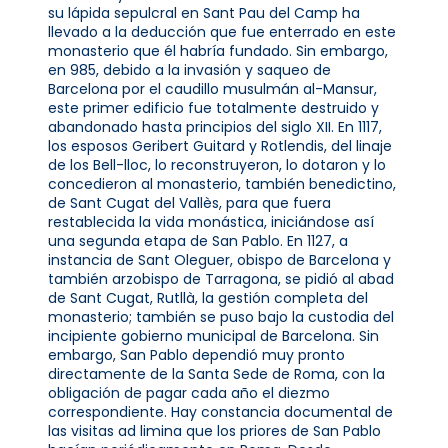
su lápida sepulcral en Sant Pau del Camp ha
llevado a la deducción que fue enterrado en este
monasterio que él habría fundado. Sin embargo,
en 985, debido a la invasión y saqueo de
Barcelona por el caudillo musulmán al-Mansur,
este primer edificio fue totalmente destruido y
abandonado hasta principios del siglo XII. En 1117,
los esposos Geribert Guitard y Rotlendis, del linaje
de los Bell-lloc, lo reconstruyeron, lo dotaron y lo
concedieron al monasterio, también benedictino,
de Sant Cugat del Vallès, para que fuera
restablecida la vida monástica, iniciándose así
una segunda etapa de San Pablo. En 1127, a
instancia de Sant Oleguer, obispo de Barcelona y
también arzobispo de Tarragona, se pidió al abad
de Sant Cugat, Rutllà, la gestión completa del
monasterio; también se puso bajo la custodia del
incipiente gobierno municipal de Barcelona. Sin
embargo, San Pablo dependió muy pronto
directamente de la Santa Sede de Roma, con la
obligación de pagar cada año el diezmo
correspondiente. Hay constancia documental de
las visitas ad limina que los priores de San Pablo