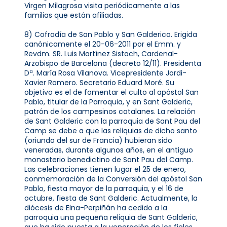
Virgen Milagrosa visita periódicamente a las
familias que están afiliadas.
8) Cofradía de San Pablo y San Galderico. Erigida
canónicamente el 20-06-2011 por el Emm. y
Revdm. SR. Luis Martínez Sistach, Cardenal-
Arzobispo de Barcelona (decreto 12/11). Presidenta
Dª. María Rosa Vilanova. Vicepresidente Jordi-
Xavier Romero. Secretario Eduard Moré. Su
objetivo es el de fomentar el culto al apóstol San
Pablo, titular de la Parroquia, y en Sant Galderic,
patrón de los campesinos catalanes. La relación
de Sant Galderic con la parroquia de Sant Pau del
Camp se debe a que las reliquias de dicho santo
(oriundo del sur de Francia) hubieran sido
veneradas, durante algunos años, en el antiguo
monasterio benedictino de Sant Pau del Camp.
Las celebraciones tienen lugar el 25 de enero,
conmemoración de la Conversión del apóstol San
Pablo, fiesta mayor de la parroquia, y el 16 de
octubre, fiesta de Sant Galderic. Actualmente, la
diócesis de Elna-Perpiñán ha cedido a la
parroquia una pequeña reliquia de Sant Galderic,
que ha sido puesta a la veneración de los fieles.