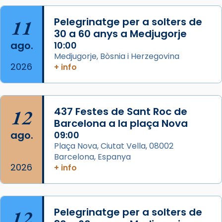
col·laboradors, a la Catedral de Barcelona.
11
Pelegrinatge per a solters de
L’arquebisbe de Barcelona, el cardenal Joan
30 a 60 anys a Medjugorje
Josep Omella, ha presidit la missa i l’ha
ago.
10:00
concelebrat el bisbe auxiliar de Barcelona,
Medjugorje, Bòsnia i Herzegovina
Mons. David Abadías.
2026
+ info
📸 Dr. G. Simón
Foto
12
437 Festes de Sant Roc de
View on Facebook
·
Share
Barcelona a la plaça Nova
ago.
09:00
Arquebisbat de Barcelona
Plaça Nova, Ciutat Vella, 08002
2 weeks ago
Barcelona, Espanya
Memòria de les santes Juliana i
2026
+ info
Semproniana, verges i màrtirs.
Acompanyant la història de sant Cugat, a
partir de l’Edat Mitjana sorgeix la tradició
12
Pelegrinatge per a solters de
que les santes Juliana (“relatiu a Júlia”) i